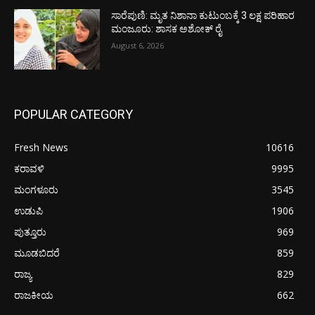
ಸಾರೆಪುಣಿ: ಮೃತ ನಿಶಾನಾ ಕುಟುಂಬಕ್ಕೆ 3 ಲಕ್ಷ ಪರಿಹಾರ
ಮಂಜೂರು: ಶಾಸಕ ಅಶೋಕ್ ರೈ
August 6, 2026
POPULAR CATEGORY
Fresh News
10616
ಕರಾವಳಿ
9995
ಮಂಗಳೂರು
3545
ಉಡುಪಿ
1906
ಪುತ್ತೂರು
969
ಮೂಡಬಿದರೆ
859
ರಾಜ್ಯ
829
ರಾಜಕೀಯ
662