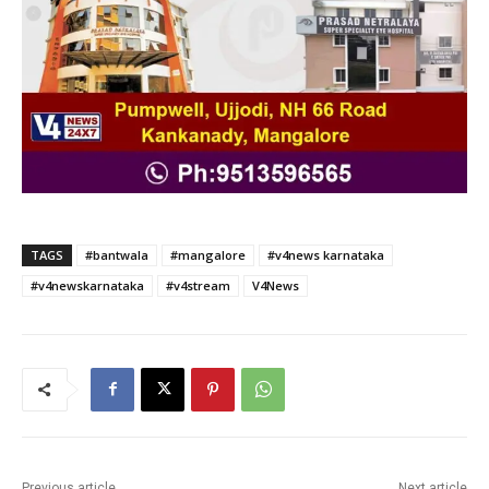
TAGS
#bantwala
#mangalore
#v4news karnataka
#v4newskarnataka
#v4stream
V4News
Previous article
Next article