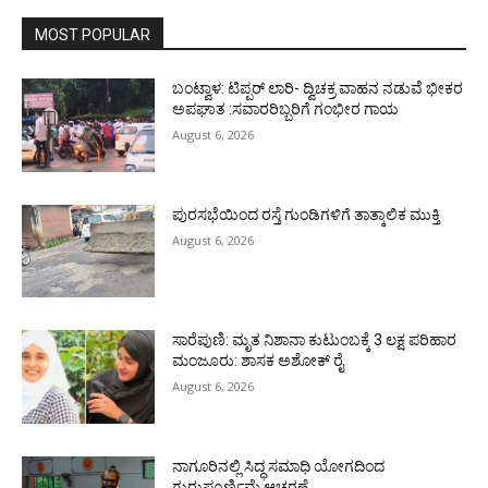
MOST POPULAR
ಬಂಟ್ವಾಳ: ಟಿಪ್ಪರ್ ಲಾರಿ- ದ್ವಿಚಕ್ರ ವಾಹನ ನಡುವೆ ಭೀಕರ
ಅಪಘಾತ :ಸವಾರರಿಬ್ಬರಿಗೆ ಗಂಭೀರ ಗಾಯ
August 6, 2026
ಪುರಸಭೆಯಿಂದ ರಸ್ತೆ ಗುಂಡಿಗಳಿಗೆ ತಾತ್ಕಾಲಿಕ ಮುಕ್ತಿ
August 6, 2026
ಸಾರೆಪುಣಿ: ಮೃತ ನಿಶಾನಾ ಕುಟುಂಬಕ್ಕೆ 3 ಲಕ್ಷ ಪರಿಹಾರ
ಮಂಜೂರು: ಶಾಸಕ ಅಶೋಕ್ ರೈ
August 6, 2026
ನಾಗೂರಿನಲ್ಲಿ ಸಿದ್ಧ ಸಮಾಧಿ ಯೋಗದಿಂದ
ಗುರುಪೂರ್ಣಿಮೆ ಆಚರಣೆ