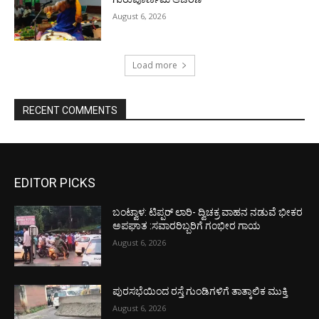
August 6, 2026
Load more
RECENT COMMENTS
EDITOR PICKS
ಬಂಟ್ವಾಳ: ಟಿಪ್ಪರ್ ಲಾರಿ- ದ್ವಿಚಕ್ರ ವಾಹನ ನಡುವೆ ಭೀಕರ
ಅಪಘಾತ :ಸವಾರರಿಬ್ಬರಿಗೆ ಗಂಭೀರ ಗಾಯ
August 6, 2026
ಪುರಸಭೆಯಿಂದ ರಸ್ತೆ ಗುಂಡಿಗಳಿಗೆ ತಾತ್ಕಾಲಿಕ ಮುಕ್ತಿ
August 6, 2026