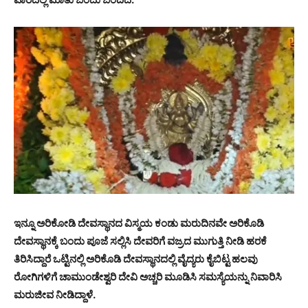
ಇನ್ನೂ ಅರಿಕೋಡಿ ದೇವಸ್ಥಾನದ ವಿಸ್ಮಯ ಕಂಡು ಮರುದಿನವೇ ಅರಿಕೊಡಿ
ದೇವಸ್ಥಾನಕ್ಕೆ ಬಂದು ಪೂಜೆ ಸಲ್ಲಿಸಿ ದೇವರಿಗೆ ವಜ್ರದ ಮುಗುತ್ತಿ ನೀಡಿ ಹರಕೆ
ತಿರಿಸಿದ್ದಾರೆ ಒಟ್ಟಿನಲ್ಲಿ ಅರಿಕೊಡಿ ದೇವಸ್ಥಾನದಲ್ಲಿ ವೈದ್ಯರು ಕೈಬಿಟ್ಟ ಹಲವು
ರೋಗಿಗಳಿಗೆ ಚಾಮುಂಡೇಶ್ವರಿ ದೇವಿ ಅಚ್ಚರಿ ಮೂಡಿಸಿ ಸಮಸ್ಯೆಯನ್ನು ನಿವಾರಿಸಿ
ಮರುಜೀವ ನೀಡಿದ್ದಾಳೆ.