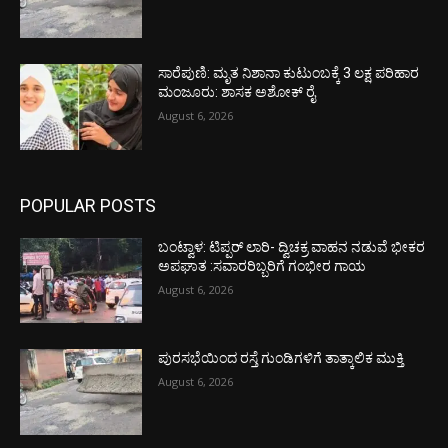
ಸಾರೆಪುಣಿ: ಮೃತ ನಿಶಾನಾ ಕುಟುಂಬಕ್ಕೆ 3 ಲಕ್ಷ ಪರಿಹಾರ
ಮಂಜೂರು: ಶಾಸಕ ಅಶೋಕ್ ರೈ
August 6, 2026
POPULAR POSTS
ಬಂಟ್ವಾಳ: ಟಿಪ್ಪರ್ ಲಾರಿ- ದ್ವಿಚಕ್ರ ವಾಹನ ನಡುವೆ ಭೀಕರ
ಅಪಘಾತ :ಸವಾರರಿಬ್ಬರಿಗೆ ಗಂಭೀರ ಗಾಯ
August 6, 2026
ಪುರಸಭೆಯಿಂದ ರಸ್ತೆ ಗುಂಡಿಗಳಿಗೆ ತಾತ್ಕಾಲಿಕ ಮುಕ್ತಿ
August 6, 2026