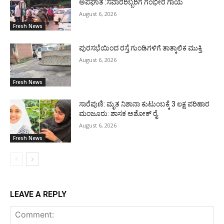
ಅಪಘಾತ :ಸವಾರರಿಬ್ಬರಿಗೆ ಗಂಭೀರ ಗಾಯ
August 6, 2026
Fresh News
ಪುರಸಭೆಯಿಂದ ರಸ್ತೆ ಗುಂಡಿಗಳಿಗೆ ತಾತ್ಕಾಲಿಕ ಮುಕ್ತಿ
August 6, 2026
Fresh News
ಸಾರೆಪುಣಿ: ಮೃತ ನಿಶಾನಾ ಕುಟುಂಬಕ್ಕೆ 3 ಲಕ್ಷ ಪರಿಹಾರ
ಮಂಜೂರು: ಶಾಸಕ ಅಶೋಕ್ ರೈ
August 6, 2026
Fresh News
LEAVE A REPLY