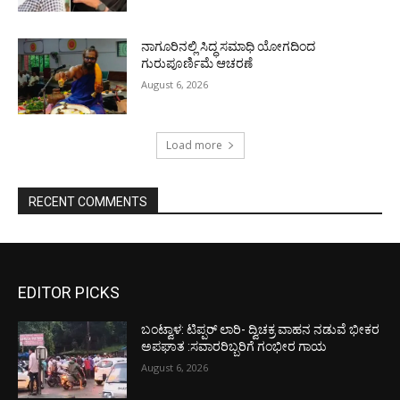
ನಾಗೂರಿನಲ್ಲಿ ಸಿದ್ಧ ಸಮಾಧಿ ಯೋಗದಿಂದ
ಗುರುಪೂರ್ಣಿಮೆ ಆಚರಣೆ
August 6, 2026
Load more
RECENT COMMENTS
EDITOR PICKS
ಬಂಟ್ವಾಳ: ಟಿಪ್ಪರ್ ಲಾರಿ- ದ್ವಿಚಕ್ರ ವಾಹನ ನಡುವೆ ಭೀಕರ
ಅಪಘಾತ :ಸವಾರರಿಬ್ಬರಿಗೆ ಗಂಭೀರ ಗಾಯ
August 6, 2026