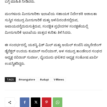
ಬಗ್ಗೆ ಮಾಹಿತಿ ನೀಡಿದರು.
ಮಂಗಳೂರು ಮೀನುಗಾರಿಕಾ ಇಲಾಖೆಯ ಸಹಾಯಕ ನಿರ್ದೇಶಕಿ ಆಶಾಲತಾ
ಸುಸ್ಥಿರ ಸಮುದ್ರ ಮೀನುಗಾರಿಕೆ ಮತ್ತು ಅಳಿವಿನಂಚಿನಲ್ಲಿರುವ,
ಅಪಾಯವನ್ನೆದುರುಸುತ್ತಿರುವ, ಸಂರಕ್ಷಿತ ಪ್ರಭೇದಗಳ ಸಂರಕ್ಷಣೆಯಲ್ಲಿ
ಮೀನುಗಾರಿಕೆ ಇಲಾಖೆಯ ಪಾತ್ರದ ಕುರಿತು ತಿಳಿಸಿದರು.
ಈ ಸಂದರ್ಭದಲ್ಲಿ, ಯಶಸ್ವಿ ಫಿಶ್ ಮಿಲ್ ಮತ್ತು ಆಯಿಲ್ ಕಂಪೆನಿ ಮ್ಯಾನೇಜಿಂಗ್
ಡೈರೆಕ್ಟರ್ ಉದಯ ಕುಮಾರ್ ಸಾಲಿಯಾನ್, ಆಳ ಸಮುದ್ರ ತಾಂಡೇಲರ ಸಂಘದ
ಅಧ್ಯಕ್ಷ ರವಿರಾಜ್ ಸುವರ್ಣ, ಬೈಂದೂರು ಘಟಕದ ಅಧ್ಯಕ್ಷ ಸಂತೋಷ ಖಾರ್ವಿ
ಉಪಸ್ಥಿತರಿದ್ದರು.
TAGS
#mangalore
#udupi
V4News