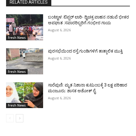
RELATED ARTICLES
ಬಂಟ್ವಾಳ: ಟಿಪ್ಪರ್ ಲಾರಿ- ದ್ವಿಚಕ್ರ ವಾಹನ ನಡುವೆ ಭೀಕರ
ಅಪಘಾತ :ಸವಾರರಿಬ್ಬರಿಗೆ ಗಂಭೀರ ಗಾಯ
August 6, 2026
Fresh News
ಪುರಸಭೆಯಿಂದ ರಸ್ತೆ ಗುಂಡಿಗಳಿಗೆ ತಾತ್ಕಾಲಿಕ ಮುಕ್ತಿ
August 6, 2026
Fresh News
ಸಾರೆಪುಣಿ: ಮೃತ ನಿಶಾನಾ ಕುಟುಂಬಕ್ಕೆ 3 ಲಕ್ಷ ಪರಿಹಾರ
ಮಂಜೂರು: ಶಾಸಕ ಅಶೋಕ್ ರೈ
August 6, 2026
Fresh News