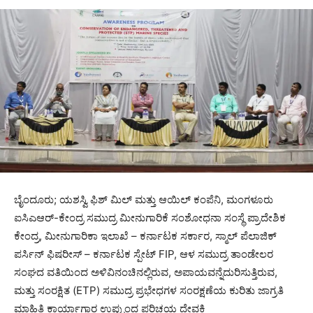
ಬೈಂದೂರು; ಯಶಸ್ವಿ ಫಿಶ್ ಮಿಲ್ ಮತ್ತು ಆಯಿಲ್ ಕಂಪೆನಿ, ಮಂಗಳೂರು
ಐಸಿಎಆರ್-ಕೇಂದ್ರ ಸಮುದ್ರ ಮೀನುಗಾರಿಕೆ ಸಂಶೋಧನಾ ಸಂಸ್ಥೆ ಪ್ರಾದೇಶಿಕ
ಕೇಂದ್ರ, ಮೀನುಗಾರಿಕಾ ಇಲಾಖೆ – ಕರ್ನಾಟಕ ಸರ್ಕಾರ, ಸ್ಮಾಲ್ ಪೆಲಾಜಿಕ್
ಪರ್ಸಿನ್ ಫಿಷರೀಸ್ – ಕರ್ನಾಟಕ ಸ್ಪೇಟ್ FIP, ಆಳ ಸಮುದ್ರ ತಾಂಡೇಲರ
ಸಂಘದ ವತಿಯಿಂದ ಅಳಿವಿನಂಚಿನಲ್ಲಿರುವ, ಅಪಾಯವನ್ನೆದುರಿಸುತ್ತಿರುವ,
ಮತ್ತು ಸಂರಕ್ಷಿತ (ETP) ಸಮುದ್ರ ಪ್ರಭೇಧಗಳ ಸಂರಕ್ಷಣೆಯ ಕುರಿತು ಜಾಗ್ರತಿ
ಮಾಹಿತಿ ಕಾರ್ಯಾಗಾರ ಉಪ್ಪುಂದ ಪರಿಚಯ ದೇವಕಿ