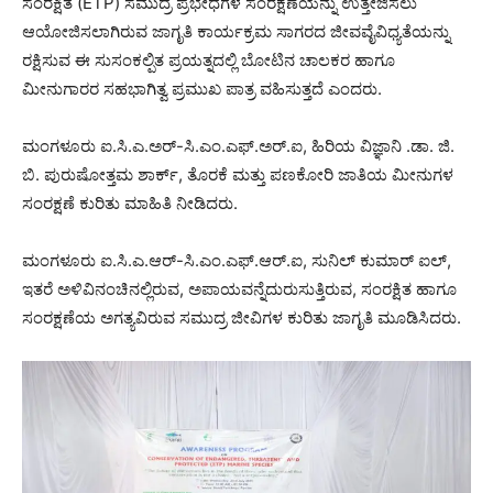
ಸಂರಕ್ಷಿತ (ETP) ಸಮುದ್ರ ಪ್ರಭೇಧಗಳ ಸಂರಕ್ಷಣೆಯನ್ನು ಉತ್ತೇಜಿಸಲು
ಆಯೋಜಿಸಲಾಗಿರುವ ಜಾಗೃತಿ ಕಾರ್ಯಕ್ರಮ ಸಾಗರದ ಜೀವವೈವಿಧ್ಯತೆಯನ್ನು
ರಕ್ಷಿಸುವ ಈ ಸುಸಂಕಲ್ಪಿತ ಪ್ರಯತ್ನದಲ್ಲಿ ಬೋಟಿನ ಚಾಲಕರ ಹಾಗೂ
ಮೀನುಗಾರರ ಸಹಭಾಗಿತ್ವ ಪ್ರಮುಖ ಪಾತ್ರ ವಹಿಸುತ್ತದೆ ಎಂದರು.
ಮಂಗಳೂರು ಐ.ಸಿ.ಎ.ಅರ್-ಸಿ.ಎಂ.ಎಫ್.ಅರ್.ಐ, ಹಿರಿಯ ವಿಜ್ಞಾನಿ .ಡಾ. ಜಿ.
ಬಿ. ಪುರುಷೋತ್ತಮ ಶಾರ್ಕ್, ತೊರಕೆ ಮತ್ತು ಪಣಕೋರಿ ಜಾತಿಯ ಮೀನುಗಳ
ಸಂರಕ್ಷಣೆ ಕುರಿತು ಮಾಹಿತಿ ನೀಡಿದರು.
ಮಂಗಳೂರು ಐ.ಸಿ.ಎ.ಆರ್-ಸಿ.ಎಂ.ಎಫ್.ಆರ್.ಐ, ಸುನಿಲ್ ಕುಮಾರ್ ಐಲ್,
ಇತರೆ ಅಳಿವಿನಂಚಿನಲ್ಲಿರುವ, ಅಪಾಯವನ್ನೆದುರುಸುತ್ತಿರುವ, ಸಂರಕ್ಷಿತ ಹಾಗೂ
ಸಂರಕ್ಷಣೆಯ ಅಗತ್ಯವಿರುವ ಸಮುದ್ರ ಜೀವಿಗಳ ಕುರಿತು ಜಾಗೃತಿ ಮೂಡಿಸಿದರು.