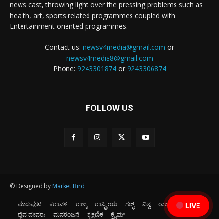
news cast, throwing light over the pressing problems such as
health, art, sports related programmes coupled with
Entertainment oriented programmes.
Contact us:
newsv4media@gmail.com
or
newsv4media8@gmail.com
Phone:
9243301874
or
9243306874
FOLLOW US
© Designed by
Market Bird
ಮುಖಪುಟ
ಕರಾವಳಿ
ರಾಜ್ಯ
ರಾಷ್ಟ್ರೀಯ
ಗಲ್ಫ್
ವಿಶ್ವ
ರಾಜಕೀಯ
ಕ್ರೀಡೆ
LIVE
ದೈವ ದೇವರು
ಮನರಂಜನೆ
ಶೈಕ್ಷಣಿಕ
ಕ್ರೈಮ್