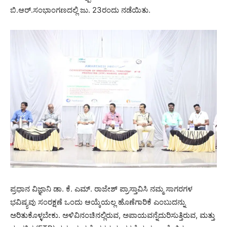
ಬಿ.ಆರ್.ಸಂಭಾಂಗಣದಲ್ಲಿ ಜು. 23ರಂದು ನಡೆಯಿತು.
ಪ್ರಧಾನ ವಿಜ್ಞಾನಿ ಡಾ. ಕೆ. ಎಮ್. ರಾಜೇಶ್ ಪ್ರಾಸ್ತಾವಿಸಿ ನಮ್ಮ ಸಾಗರಗಳ
ಭವಿಷ್ಯವು ಸಂರಕ್ಷಣೆ ಒಂದು ಆಯ್ಕೆಯಲ್ಲ ಹೊಣೆಗಾರಿಕೆ ಎಂಬುದನ್ನು
ಅರಿತುಕೊಳ್ಳಬೇಕು. ಅಳಿವಿನಂಚಿನಲ್ಲಿರುವ, ಅಪಾಯವನ್ನೆದುರಿಸುತ್ತಿರುವ, ಮತ್ತು