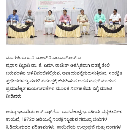
ಮಂಗಳೂರು ಐ.ಸಿ.ಎ.ಅರ್.ಸಿ.ಎಂ.ಎಫ್.ಅರ್.ಐ
ಪ್ರಧಾನ ವಿಜ್ಞಾನಿ ಡಾ. ಕೆ. ಎಮ್. ರಾಜೇಶ್ ಅಕಸ್ಮಿಕವಾಗಿ ದಡಕ್ಕೆ ತೇಲಿ
ಬರುವಂತಹ ಅಳಿವಿನಂಚಿನಲ್ಲಿರುವ, ಅಪಾಯವನ್ನೆದುರುಸುತ್ತಿರುವ, ಸಂರಕ್ಷಿತ
ಪ್ರಭೇದಗಳನ್ನು ಮರಳಿ ಸಮುದ್ರಕ್ಕೆ ಕಳುಹಿಸುವ ಅಥವ ದಫನ್ ಮಾಡುವ
ಪ್ರಮಾಣಿಕೃತ ಕಾರ್ಯಚರಣೆಗಳ ಮೂಲಕ ನಿರ್ವಹಣೆಯ ಬಗ್ಗೆ ಮಾಹಿತಿ
ನೀಡಿದರು.
ಅರಣ್ಯ ಇಲಾಖೆಯ ಆರ್.ಎಫ್.ಓಂ. ರಾಘವೇಂದ್ರ ಭಾರತೀಯ ವನ್ಯಜೀವಿಗಳ
ಕಾಯಿದೆ, 1972ರ ಅಡಿಯಲ್ಲಿ ಸಂರಕ್ಷಿಸಲ್ಪಡುವ ಸಮುದ್ರ ಜೀವಿಗಳ
ಹಿಡಿಯುವುದರ ಪರಿಣಾಮಗಳು, ಕಾಯಿದೆಯ ಉಲ್ಲಂಘನೆ ಮತ್ತು ದಂಡಗಳ