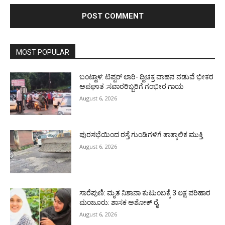
MOST POPULAR
ಬಂಟ್ವಾಳ: ಟಿಪ್ಪರ್ ಲಾರಿ- ದ್ವಿಚಕ್ರ ವಾಹನ ನಡುವೆ ಭೀಕರ
ಅಪಘಾತ :ಸವಾರರಿಬ್ಬರಿಗೆ ಗಂಭೀರ ಗಾಯ
August 6, 2026
ಪುರಸಭೆಯಿಂದ ರಸ್ತೆ ಗುಂಡಿಗಳಿಗೆ ತಾತ್ಕಾಲಿಕ ಮುಕ್ತಿ
August 6, 2026
ಸಾರೆಪುಣಿ: ಮೃತ ನಿಶಾನಾ ಕುಟುಂಬಕ್ಕೆ 3 ಲಕ್ಷ ಪರಿಹಾರ
ಮಂಜೂರು: ಶಾಸಕ ಅಶೋಕ್ ರೈ
August 6, 2026