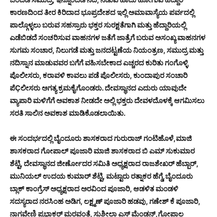
ಕಾರಣದಿಂದ ತೀರ ಕಿರಿದಾದ ಭೂಪ್ರದೇಶದ ಇಲ್ಲಿ ಅಮಾವಾಸ್ಯೆಯ ಪರ್ವದಲ್ಲಿ
ಪಾಲ್ಗೊಳ್ಳಲು ಬರುವ ಸಹಸ್ರಾರು ಭಕ್ತರ ಸುರಕ್ಷತೆಗಾಗಿ ಮತ್ತು ಹೆದ್ದಾರಿಯಲ್ಲಿ
ಎಡೆಬಿಡದೆ ಸಂಚರಿಸುವ ವಾಹನಗಳ ಜತೆಗೆ ಜಾತ್ರೆಗೆ ಬರುವ ಅಸಂಖ್ಯ ವಾಹನಗಳ
ಸುಗಮ ಸಂಚಾರ, ನಿಲುಗಡೆ ಮತ್ತು ಜನದಟ್ಟಣೆಯ ನಿಯಂತ್ರಣ, ಸಮುದ್ರ ಮತ್ತು
ನದಿಸ್ನಾನ ಮಾಡುವವರ ಬಗೆಗೆ ವಹಿಸಬೇಕಾದ ಎಚ್ಚರದ ಕುರಿತು ಗಂಗೊಳ್ಳಿ
ಪೊಲೀಸರು, ಕರಾವಳಿ ಕಾವಲು ಪಡೆ ಪೊಲೀಸರು, ಕುಂದಾಪುರ ಸಂಚಾರಿ
ಪೆÇಲೀಸರು ಅಗತ್ಯ ಕ್ರಮಕೈಗೊಂಡರು. ದೇವಸ್ಥಾನದ ಎದುರು ಯಾವುದೇ
ವ್ಯಾಪಾರಿ ಮಳಿಗೆಗೆ ಅವಕಾಶ ನೀಡದೇ ಅಲ್ಲಿ ಭಕ್ತರು ದೇವಳದೊಳಕ್ಕೆ ಆಗಮಿಸಲು
ಸರತಿ ಸಾಲಿನ ಅವಕಾಶ ಮಾಡಿಕೊಡಲಾಯಿತು.
ಈ ಸಂದರ್ಭದಲ್ಲಿ ಬೈಂದೂರು ಶಾಸಕರಾದ ಗುರುರಾಜ್ ಗಂಟಿಹೊಳೆ,ಮಾಜಿ
ಶಾಸಕರಾದ ಗೋಪಾಲ್ ಪೂಜಾರಿ ಮಾಜಿ ಶಾಸಕರಾದ ಬಿ ಎಮ್ ಸುಕುಮಾರ
ಶೆಟ್ಟಿ, ದೇವಸ್ಥಾನದ ಜೀರ್ಣೋದರ ಸಮಿತಿ ಅಧ್ಯಕ್ಷರಾದ ರಾಜಶೇಖರ್ ಹೆಬ್ಬಾರ್,
ಮುನಿಯಲ್ ಉದಯ ಕುಮಾರ್ ಶೆಟ್ಟಿ, ಮಟ್ಟಾರು ರತ್ನಾಕರ ಹೆಗ್ಡೆ,ಬೈಂದೂರು
ಬ್ಲಾಕ್ ಕಾಂಗ್ರೆಸ್ ಅಧ್ಯಕ್ಷರಾದ ಅರವಿಂದ ಪೂಜಾರಿ, ಆಡಳಿತ ಮಂಡಳಿ
ಸದಸ್ಯರಾದ ನರಸಿಂಹ ಅಡಿಗ, ಲಕ್ಷ್ಮಣ್ ಪೂಜಾರಿ ಹಡವು, ಗಣೇಶ್ ಕೆ ಪೂಜಾರಿ,
ನಾಗವೇಣಿ ಪ್ರಭಾಕರ್ ಮರವಂತೆ, ಸುಶೀಲಾ ಎಸ್ ಮೆಂಡನ್,ಗೋಪಾಲ