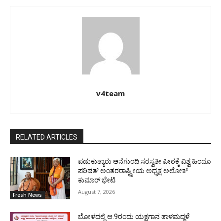
v4team
RELATED ARTICLES
ಪಡುಕುತ್ಯಾರು ಆನೆಗುಂದಿ ಸರಸ್ವತೀ ಪೀಠಕ್ಕೆ ವಿಶ್ವ ಹಿಂದೂ
ಪರಿಷತ್ ಅಂತರರಾಷ್ಟ್ರೀಯ ಅಧ್ಯಕ್ಷ ಅಲೋಕ್
ಕುಮಾರ್ ಭೇಟಿ
August 7, 2026
Fresh News
ಬೋಳದಲ್ಲಿ ಆ.9ರಂದು ಯಕ್ಷಗಾನ ತಾಳಮದ್ದಳೆ