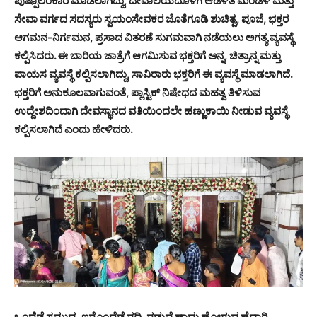
ಪುಷ್ಪಾಲಂಕಾರ ಮಾಡಲಾಗಿದ್ದು, ದೇವಾಲಯದೊಳಗೆ ಆಡಳಿತ ಮಂಡಳಿ ಮತ್ತು
ಸೇವಾ ವರ್ಗದ ಸದಸ್ಯರು ಸ್ವಯಂಸೇವಕರ ಜೊತೆಗೂಡಿ ಶುಚಿತ್ವ, ಪೂಜೆ, ಭಕ್ತರ
ಆಗಮನ-ನಿರ್ಗಮನ, ಪ್ರಸಾದ ವಿತರಣೆ ಸುಗಮವಾಗಿ ನಡೆಯಲು ಅಗತ್ಯ ವ್ಯವಸ್ಥೆ
ಕಲ್ಪಿಸಿದರು. ಈ ಬಾರಿಯ ಜಾತ್ರೆಗೆ ಆಗಮಿಸುವ ಭಕ್ತರಿಗೆ ಅನ್ನ, ಚಿತ್ರಾನ್ನ ಮತ್ತು
ಪಾಯಸ ವ್ಯವಸ್ಥೆ ಕಲ್ಪಿಸಲಾಗಿದ್ದು, ಸಾವಿರಾರು ಭಕ್ತರಿಗೆ ಈ ವ್ಯವಸ್ಥೆ ಮಾಡಲಾಗಿದೆ.
ಭಕ್ತರಿಗೆ ಅನುಕೂಲವಾಗುವಂತೆ, ಪ್ಲಾಸ್ಟಿಕ್ ನಿಷೇಧದ ಮಹತ್ವ ತಿಳಿಸುವ
ಉದ್ದೇಶದಿಂದಾಗಿ ದೇವಸ್ಥಾನದ ವತಿಯಿಂದಲೇ ಹಣ್ಣುಕಾಯಿ ನೀಡುವ ವ್ಯವಸ್ಥೆ
ಕಲ್ಪಿಸಲಾಗಿದೆ ಎಂದು ಹೇಳಿದರು.
ಒಂದೆಡೆ ಸಮುದ್ರ, ಇನ್ನೊಂದೆಡೆ ನದಿ, ನಡುವೆ ಹಾದು ಹೋಗುವ ಹೆದ್ದಾರಿ