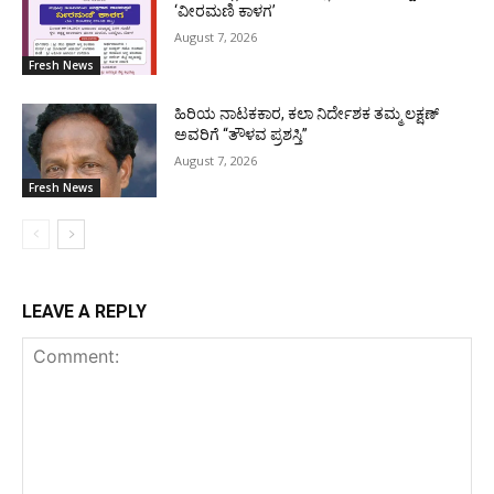
‘ವೀರಮಣಿ ಕಾಳಗ’
August 7, 2026
Fresh News
ಹಿರಿಯ ನಾಟಕಕಾರ, ಕಲಾ ನಿರ್ದೇಶಕ ತಮ್ಮ ಲಕ್ಷಣ್
ಅವರಿಗೆ “ತೌಳವ ಪ್ರಶಸ್ತಿ”
August 7, 2026
Fresh News
LEAVE A REPLY