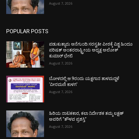
August 7, 2026
POPULAR POSTS
ಪಡುಕುತ್ಯಾರು ಆನೆಗುಂದಿ ಸರಸ್ವತೀ ಪೀಠಕ್ಕೆ ವಿಶ್ವ ಹಿಂದೂ
ಪರಿಷತ್ ಅಂತರರಾಷ್ಟ್ರೀಯ ಅಧ್ಯಕ್ಷ ಅಲೋಕ್
ಕುಮಾರ್ ಭೇಟಿ
August 7, 2026
ಬೋಳದಲ್ಲಿ ಆ.9ರಂದು ಯಕ್ಷಗಾನ ತಾಳಮದ್ದಳೆ
‘ವೀರಮಣಿ ಕಾಳಗ’
August 7, 2026
ಹಿರಿಯ ನಾಟಕಕಾರ, ಕಲಾ ನಿರ್ದೇಶಕ ತಮ್ಮ ಲಕ್ಷಣ್
ಅವರಿಗೆ “ತೌಳವ ಪ್ರಶಸ್ತಿ”
August 7, 2026