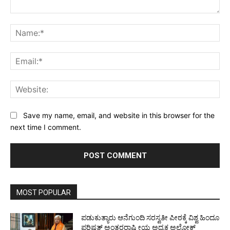
Comment:
Na
Ema
Web
Save my name, email, and website in this browser for the
next time I comment.
MOST POPULAR
ಪಡುಕುತ್ಯಾರು ಆನೆಗುಂದಿ ಸರಸ್ವತೀ ಪೀಠಕ್ಕೆ ವಿಶ್ವ ಹಿಂದೂ
ಪರಿಷತ್ ಅಂತರರಾಷ್ಟ್ರೀಯ ಅಧ್ಯಕ್ಷ ಅಲೋಕ್