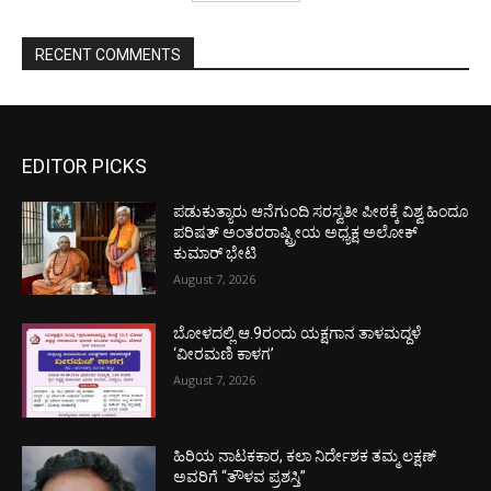
RECENT COMMENTS
EDITOR PICKS
ಪಡುಕುತ್ಯಾರು ಆನೆಗುಂದಿ ಸರಸ್ವತೀ ಪೀಠಕ್ಕೆ ವಿಶ್ವ ಹಿಂದೂ
ಪರಿಷತ್ ಅಂತರರಾಷ್ಟ್ರೀಯ ಅಧ್ಯಕ್ಷ ಅಲೋಕ್
ಕುಮಾರ್ ಭೇಟಿ
August 7, 2026
ಬೋಳದಲ್ಲಿ ಆ.9ರಂದು ಯಕ್ಷಗಾನ ತಾಳಮದ್ದಳೆ
‘ವೀರಮಣಿ ಕಾಳಗ’
August 7, 2026
ಹಿರಿಯ ನಾಟಕಕಾರ, ಕಲಾ ನಿರ್ದೇಶಕ ತಮ್ಮ ಲಕ್ಷಣ್
ಅವರಿಗೆ “ತೌಳವ ಪ್ರಶಸ್ತಿ”