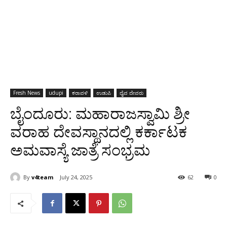
Fresh News
udupi
ಕರಾವಳಿ
ಉಡುಪಿ
ದೈವ ದೇವರು
ಬೈಂದೂರು: ಮಹಾರಾಜಸ್ವಾಮಿ ಶ್ರೀ
ವರಾಹ ದೇವಸ್ಥಾನದಲ್ಲಿ ಕರ್ಕಾಟಕ
ಅಮವಾಸ್ಯೆ ಜಾತ್ರೆ ಸಂಭ್ರಮ
By
v4team
July 24, 2025
62
0