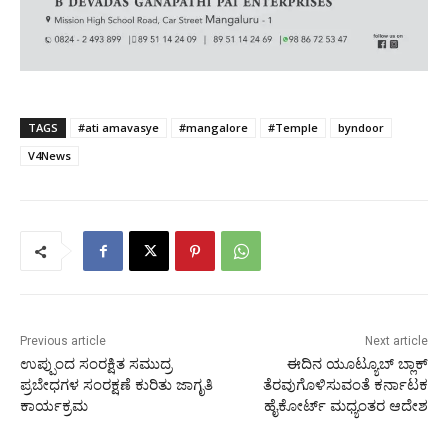
TAGS
#ati amavasye
#mangalore
#Temple
byndoor
V4News
Previous article
Next article
ಉಪ್ಪುಂದ ಸಂರಕ್ಷಿತ ಸಮುದ್ರ
ಈದಿನ ಯೂಟ್ಯೂಬ್ ಬ್ಲಾಕ್
ಪ್ರಬೇಧಗಳ ಸಂರಕ್ಷಣೆ ಕುರಿತು ಜಾಗೃತಿ
ತೆರವುಗೊಳಿಸುವಂತೆ ಕರ್ನಾಟಕ
ಕಾರ್ಯಕ್ರಮ
ಹೈಕೋರ್ಟ್ ಮಧ್ಯಂತರ ಆದೇಶ