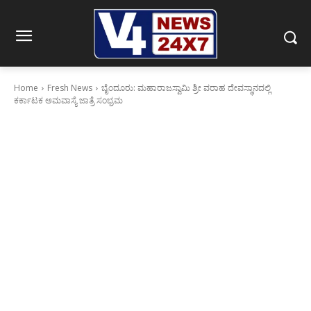
Home
Fresh News
ಬೈಂದೂರು: ಮಹಾರಾಜಸ್ವಾಮಿ ಶ್ರೀ ವರಾಹ ದೇವಸ್ಥಾನದಲ್ಲಿ
ಕರ್ಕಾಟಕ ಅಮವಾಸ್ಯೆ ಜಾತ್ರೆ ಸಂಭ್ರಮ