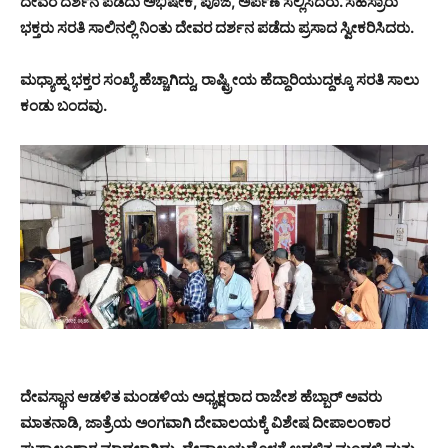
ದೇವರ ದರ್ಶನ ಪಡೆದು ಅಭಿಷೇಕ, ಪೂಜೆ, ಅರ್ಪಣೆ ಸಲ್ಲಿಸಿದರು. ಸಹಸ್ರಾರು
ಭಕ್ತರು ಸರತಿ ಸಾಲಿನಲ್ಲಿ ನಿಂತು ದೇವರ ದರ್ಶನ ಪಡೆದು ಪ್ರಸಾದ ಸ್ವೀಕರಿಸಿದರು.
ಮಧ್ಯಾಹ್ನ ಭಕ್ತರ ಸಂಖ್ಯೆ ಹೆಚ್ಚಾಗಿದ್ದು, ರಾಷ್ಟ್ರೀಯ ಹೆದ್ದಾರಿಯುದ್ದಕ್ಕೂ ಸರತಿ ಸಾಲು
ಕಂಡು ಬಂದವು.
ದೇವಸ್ಥಾನ ಆಡಳಿತ ಮಂಡಳಿಯ ಅಧ್ಯಕ್ಷರಾದ ರಾಜೇಶ ಹೆಬ್ಬಾರ್ ಅವರು
ಮಾತನಾಡಿ, ಜಾತ್ರೆಯ ಅಂಗವಾಗಿ ದೇವಾಲಯಕ್ಕೆ ವಿಶೇಷ ದೀಪಾಲಂಕಾರ