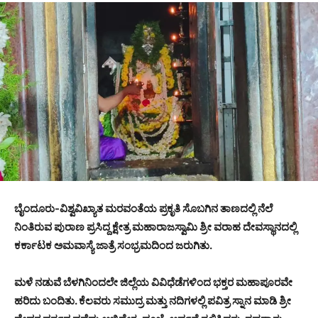
ಬೈಂದೂರು-ವಿಶ್ವವಿಖ್ಯಾತ ಮರವಂತೆಯ ಪ್ರಕೃತಿ ಸೊಬಗಿನ ತಾಣದಲ್ಲಿ ನೆಲೆ
ನಿಂತಿರುವ ಪುರಾಣ ಪ್ರಸಿದ್ದ ಕ್ಷೇತ್ರ ಮಹಾರಾಜಸ್ವಾಮಿ ಶ್ರೀ ವರಾಹ ದೇವಸ್ಥಾನದಲ್ಲಿ
ಕರ್ಕಾಟಕ ಅಮವಾಸ್ಯೆ ಜಾತ್ರೆ ಸಂಭ್ರಮದಿಂದ ಜರುಗಿತು.
ಮಳೆ ನಡುವೆ ಬೆಳಗಿನಿಂದಲೇ ಜಿಲ್ಲೆಯ ವಿವಿಧೆಡೆಗಳಿಂದ ಭಕ್ತರ ಮಹಾಪೂರವೇ
ಹರಿದು ಬಂದಿತು. ಕೆಲವರು ಸಮುದ್ರ ಮತ್ತು ನದಿಗಳಲ್ಲಿ ಪವಿತ್ರ ಸ್ನಾನ ಮಾಡಿ ಶ್ರೀ