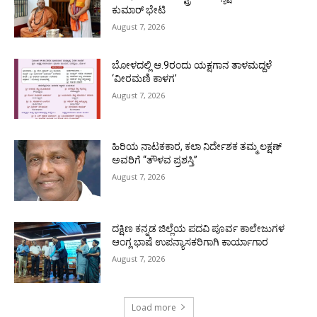
ಕುಮಾರ್ ಭೇಟಿ
August 7, 2026
ಬೋಳದಲ್ಲಿ ಆ.9ರಂದು ಯಕ್ಷಗಾನ ತಾಳಮದ್ದಳೆ
‘ವೀರಮಣಿ ಕಾಳಗ’
August 7, 2026
ಹಿರಿಯ ನಾಟಕಕಾರ, ಕಲಾ ನಿರ್ದೇಶಕ ತಮ್ಮ ಲಕ್ಷಣ್
ಅವರಿಗೆ “ತೌಳವ ಪ್ರಶಸ್ತಿ”
August 7, 2026
ದಕ್ಷಿಣ ಕನ್ನಡ ಜಿಲ್ಲೆಯ ಪದವಿ ಪೂರ್ವ ಕಾಲೇಜುಗಳ
ಆಂಗ್ಲ ಭಾಷೆ ಉಪನ್ಯಾಸಕರಿಗಾಗಿ ಕಾರ್ಯಾಗಾರ
August 7, 2026
Load more