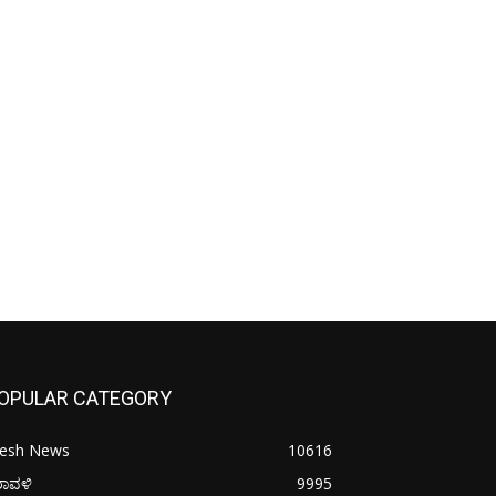
OPULAR CATEGORY
resh News
10616
ರಾವಳಿ
9995