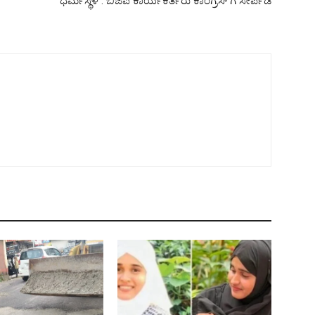
ಧರ್ಮಸ್ಥಳ : ಬಿಜೆಪಿ ಕಾರ್ಯಕರ್ತರು ಕಾಂಗ್ರೆಸ್ ಗೆ ಸೇರ್ಪಡೆ