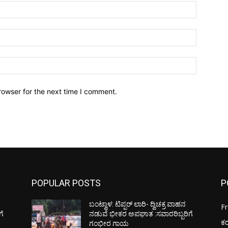
Name:*
Email:*
Website:
rowser for the next time I comment.
POPULAR POSTS
P
ಬಂಟ್ವಾಳ: ಟಿಪ್ಪರ್ ಲಾರಿ- ದ್ವಿಚಕ್ರ ವಾಹನ
F
ಗೆ
ನಡುವೆ ಭೀಕರ ಅಪಘಾತ :ಸವಾರರಿಬ್ಬರಿಗೆ
ಕ
ಗಂಭೀರ ಗಾಯ