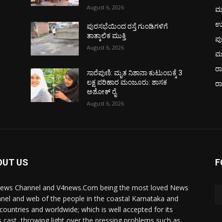
August 6, 2026
ಮ
ಉ
ಪುರಸಭೆಯಿಂದ ರಸ್ತೆ ಗುಂಡಿಗಳಿಗೆ
ತಾತ್ಕಾಲಿಕ ಮುಕ್ತಿ
ಪು
August 6, 2026
ಮ
ರಾ
ಸಾರೆಪುಣಿ: ಮೃತ ನಿಶಾನಾ ಕುಟುಂಬಕ್ಕೆ 3
ಲಕ್ಷ ಪರಿಹಾರ ಮಂಜೂರು: ಶಾಸಕ
ರ
ಅಶೋಕ್ ರೈ
August 6, 2026
OUT US
F
ews Channel and V4news.Com being the most loved News
nel and web of the people in the coastal Karnataka and
 countries and worldwide; which is well accepted for its
 cast, throwing light over the pressing problems such as