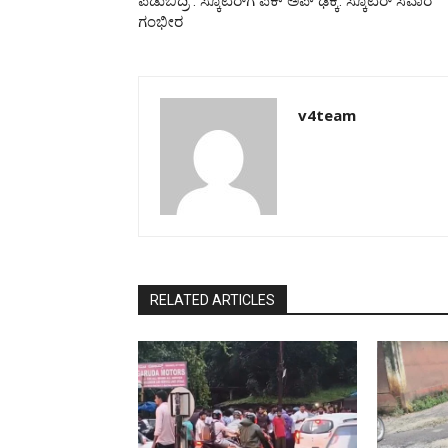
ಪಡುಬಿದ್ರಿ : ಸ್ಕೂಟರ್‌ಗೆ ಪಿಕ್ ಅಪ್ ಢಿಕ್ಕಿ: ಸ್ಕೂಟರ್ ಸವಾರ
ಗಂಭೀರ
v4team
RELATED ARTICLES