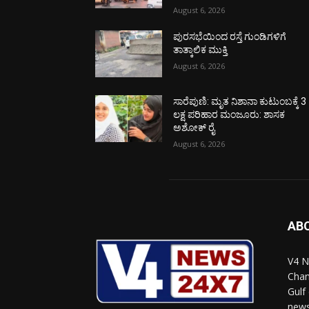
August 6, 2026
ಪುರಸಭೆಯಿಂದ ರಸ್ತೆ ಗುಂಡಿಗಳಿಗೆ
ತಾತ್ಕಾಲಿಕ ಮುಕ್ತಿ
August 6, 2026
ಸಾರೆಪುಣಿ: ಮೃತ ನಿಶಾನಾ ಕುಟುಂಬಕ್ಕೆ 3
ಲಕ್ಷ ಪರಿಹಾರ ಮಂಜೂರು: ಶಾಸಕ
ಅಶೋಕ್ ರೈ
August 6, 2026
AB
V4 N
Chan
Gulf
news