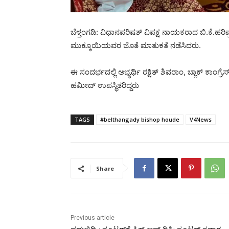
ಬೆಳ್ತಂಗಡಿ: ವಿಧಾನಪರಿಷತ್ ವಿಪಕ್ಷ ನಾಯಕರಾದ ಬಿ.ಕೆ.ಹರಿಪ್
ಮುಕ್ಕೂಯಿಯವರ ಜೊತೆ ಮಾತುಕತೆ ನಡೆಸಿದರು.
ಈ ಸಂದರ್ಭದಲ್ಲಿ ಅಭ್ಯರ್ಥಿ ರಕ್ಷಿತ್ ಶಿವರಾಂ, ಬ್ಲಾಕ್ ಕಾಂಗ
ಹಮೀದ್ ಉಪಸ್ಥಿತರಿದ್ದರು
TAGS
#belthangady bishop houde
V4News
Share
Previous article