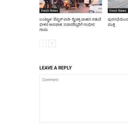
Fresh News
Fresh News
ಬಂಟ್ವಾಳ: ಟಿಪ್ಪರ್ ಲಾರಿ- ದ್ವಿಚಕ್ರ ವಾಹನ ನಡುವೆ
ಪುರಸಭೆಯಿಂದ ರಸ
ಭೀಕರ ಅಪಘಾತ :ಸವಾರರಿಬ್ಬರಿಗೆ ಗಂಭೀರ
ಮುಕ್ತಿ
ಗಾಯ
LEAVE A REPLY
Comment: