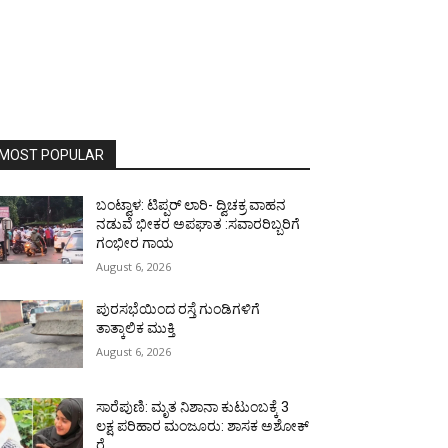
MOST POPULAR
ಬಂಟ್ವಾಳ: ಟಿಪ್ಪರ್ ಲಾರಿ- ದ್ವಿಚಕ್ರ ವಾಹನ
ನಡುವೆ ಭೀಕರ ಅಪಘಾತ :ಸವಾರರಿಬ್ಬರಿಗೆ
ಗಂಭೀರ ಗಾಯ
August 6, 2026
ಪುರಸಭೆಯಿಂದ ರಸ್ತೆ ಗುಂಡಿಗಳಿಗೆ
ತಾತ್ಕಾಲಿಕ ಮುಕ್ತಿ
August 6, 2026
ಸಾರೆಪುಣಿ: ಮೃತ ನಿಶಾನಾ ಕುಟುಂಬಕ್ಕೆ 3
ಲಕ್ಷ ಪರಿಹಾರ ಮಂಜೂರು: ಶಾಸಕ ಅಶೋಕ್
ರೈ