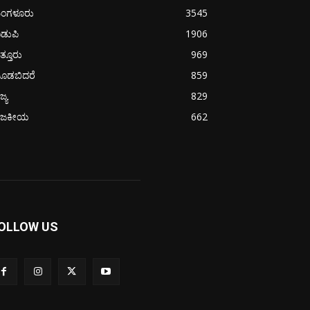
ಂಗಳೂರು
3545
ಡುಪಿ
1906
ತ್ತೂರು
969
ೂಡಬಿದರೆ
859
ಜ್ಯ
829
ಾಜಕೀಯ
662
OLLOW US