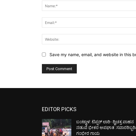
Save my name, email, and website in this b
EDITOR PICKS
ಬಂಟ್ವಾಳ: ಟಿಪ್ಪರ್ ಲಾರಿ- ದ್ವಿಚಕ್ರ ವಾಹನ
ನಡುವೆ ಭೀಕರ ಅಪಘಾತ :ಸವಾರರಿಬ್ಬರಿ
ಗಂಭೀರ ಗಾಯ