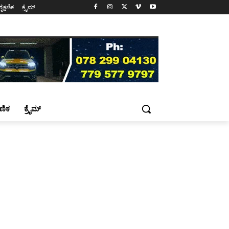
ಶೈಕ್ಷಣಿಕ
ಕ್ರೈಮ್
್ಷಣಿಕ
ಕ್ರೈಮ್