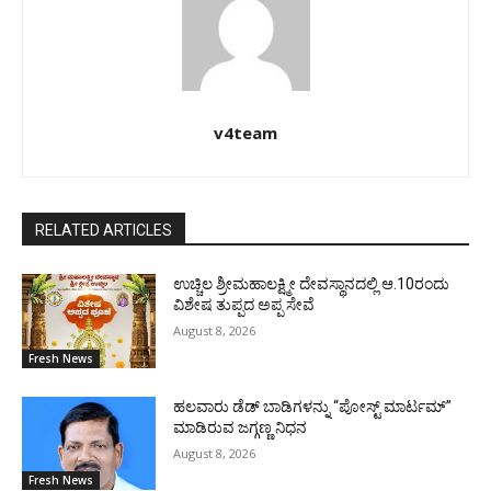
v4team
RELATED ARTICLES
ಉಚ್ಚಿಲ ಶ್ರೀಮಹಾಲಕ್ಷ್ಮೀ ದೇವಸ್ಥಾನದಲ್ಲಿ ಆ.10ರಂದು
ವಿಶೇಷ ತುಪ್ಪದ ಅಪ್ಪ ಸೇವೆ
August 8, 2026
Fresh News
ಹಲವಾರು ಡೆಡ್ ಬಾಡಿಗಳನ್ನು “ಪೋಸ್ಟ್ ಮಾರ್ಟಮ್”
ಮಾಡಿರುವ ಜಗ್ಗಣ್ಣ ನಿಧನ
August 8, 2026
Fresh News