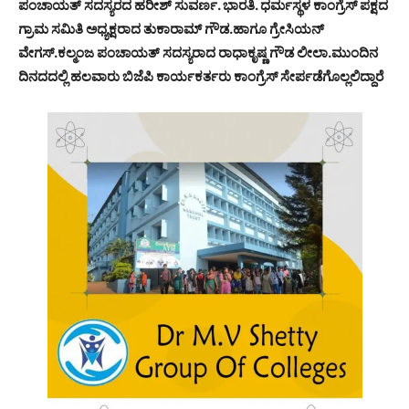
ಪಂಚಾಯತ್ ಸದಸ್ಯರದ ಹರೀಶ್ ಸುವರ್ಣ. ಭಾರತಿ. ಧರ್ಮಸ್ಥಳ ಕಾಂಗ್ರೆಸ್ ಪಕ್ಷದ
ಗ್ರಾಮ ಸಮಿತಿ ಅಧ್ಯಕ್ಷರಾದ ತುಕಾರಾಮ್ ಗೌಡ.ಹಾಗೂ ಗ್ರೇಸಿಯನ್
ವೇಗಸ್.ಕಲ್ಮಂಜ ಪಂಚಾಯತ್ ಸದಸ್ಯರಾದ ರಾಧಾಕೃಷ್ಣ ಗೌಡ ಲೀಲಾ.ಮುಂದಿನ
ದಿನದದಲ್ಲಿ ಹಲವಾರು ಬಿಜೆಪಿ ಕಾರ್ಯಕರ್ತರು ಕಾಂಗ್ರೆಸ್ ಸೇರ್ಪಡೆಗೊಲ್ಲಲಿದ್ದಾರೆ