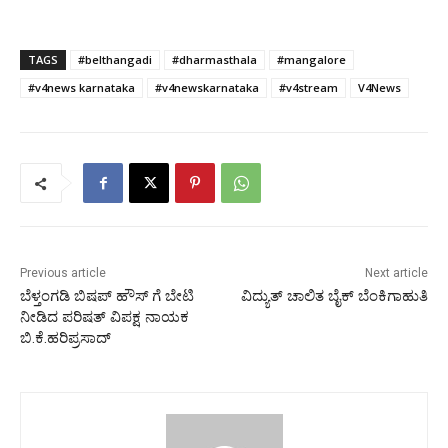
TAGS
#belthangadi
#dharmasthala
#mangalore
#v4news karnataka
#v4newskarnataka
#v4stream
V4News
Previous article
Next article
ಬೆಳ್ತಂಗಡಿ ಬಿಷಪ್ ಹೌಸ್ ಗೆ ಬೇಟಿ
ವಿದ್ಯುತ್ ಚಾಲಿತ ಬೈಕ್ ಬೆಂಕಿಗಾಹುತಿ
ನೀಡಿದ ಪರಿಷತ್ ವಿಪಕ್ಷ ನಾಯಕ
ಬಿ.ಕೆ.ಹರಿಪ್ರಸಾದ್