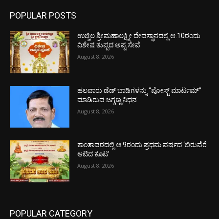
POPULAR POSTS
ಉಚ್ಚಿಲ ಶ್ರೀಮಹಾಲಕ್ಷ್ಮೀ ದೇವಸ್ಥಾನದಲ್ಲಿ ಆ.10ರಂದು
ವಿಶೇಷ ತುಪ್ಪದ ಅಪ್ಪ ಸೇವೆ
August 8, 2026
ಹಲವಾರು ಡೆಡ್ ಬಾಡಿಗಳನ್ನು “ಪೋಸ್ಟ್ ಮಾರ್ಟಮ್”
ಮಾಡಿರುವ ಜಗ್ಗಣ್ಣ ನಿಧನ
August 8, 2026
ಕಾಂತಾವರದಲ್ಲಿ ಆ.9ರಂದು ಪ್ರಥಮ ವರ್ಷದ ‘ಬಿರುವೆರೆ
ಆಟಿದ ಕೂಟ’
August 8, 2026
POPULAR CATEGORY