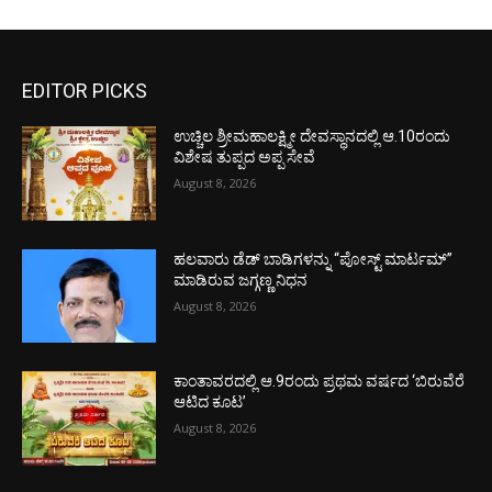
EDITOR PICKS
ಉಚ್ಚಿಲ ಶ್ರೀಮಹಾಲಕ್ಷ್ಮೀ ದೇವಸ್ಥಾನದಲ್ಲಿ ಆ.10ರಂದು
ವಿಶೇಷ ತುಪ್ಪದ ಅಪ್ಪ ಸೇವೆ
August 8, 2026
ಹಲವಾರು ಡೆಡ್ ಬಾಡಿಗಳನ್ನು “ಪೋಸ್ಟ್ ಮಾರ್ಟಮ್”
ಮಾಡಿರುವ ಜಗ್ಗಣ್ಣ ನಿಧನ
August 8, 2026
ಕಾಂತಾವರದಲ್ಲಿ ಆ.9ರಂದು ಪ್ರಥಮ ವರ್ಷದ ‘ಬಿರುವೆರೆ
ಆಟಿದ ಕೂಟ’
August 8, 2026