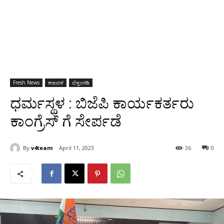
Fresh News
ಕರಾವಳಿ
ಬೆಳ್ತಂಗಡಿ
ಧರ್ಮಸ್ಥಳ : ಬಿಜೆಪಿ ಕಾರ್ಯಕರ್ತರು
ಕಾಂಗ್ರೆಸ್ ಗೆ ಸೇರ್ಪಡೆ
By
v4team
April 11, 2023
36
0