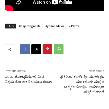
TAGS
#bajarangadala
#yedapadavu
V4News
Previous article
Next article
ಇಂದು ಹೋಕ್ಕಾಡಿಗೋಳಿ ವೀರ-
ಫೆ.3ರಿಂದ ಕದಳೀ ಶ್ರೀ ಯೋಗೇಶ್ವರ
ವಿಕ್ರಮ ಜೋಡುಕರೆ ಬಯಲು ಕಂಬಳ
ಮಠ (ಜೋಗಿ ಮಠ)ದ
ಬ್ರಹ್ಮಕಲಶೋತ್ಸವ : ಆಮಂತ್ರಣ
ಪತ್ರಿಕೆ ಬಿಡುಗಡೆ