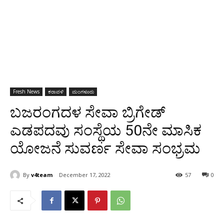
Fresh News
ಕರಾವಳಿ
ಮಂಗಳೂರು
ಬಜರಂಗದಳ ಸೇವಾ ಬ್ರಿಗೇಡ್
ಎಡಪದವು ಸಂಸ್ಥೆಯ 50ನೇ ಮಾಸಿಕ
ಯೋಜನೆ ಸುವರ್ಣ ಸೇವಾ ಸಂಭ್ರಮ
By
v4team
December 17, 2022
57
0