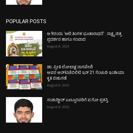
POPULAR POSTS
ಆ.9ರಂದು ‘ಆಟಿ ತಿಂಗಳ ಭೂತಾರಾಧನೆ’ : ಸಾಕ್ಷ್ಯ ಚಿತ್ರ
ಪ್ರದರ್ಶನ ಹಾಗೂ ಸಂವಾದ
August 8, 2026
ಡಾ. ಪ್ರೀತಿ ಲೋಲಾಕ್ಷ ನಾಗವೇಣಿ
ಅವರ ಅನ್‌ಟಚೆಬಿಲಿಟಿ ಇನ್ 21 ಸೆಂಚುರಿ ಇಂಡಿಯಾ
ಕೃತಿ ಬಿಡುಗಡೆ
August 8, 2026
ಸಂಶುದ್ಧೀನ್ ಎಣ್ಮೂರವರಿಗೆ ಪ.ಗೋ ಪ್ರಶಸ್ತಿ
August 8, 2026