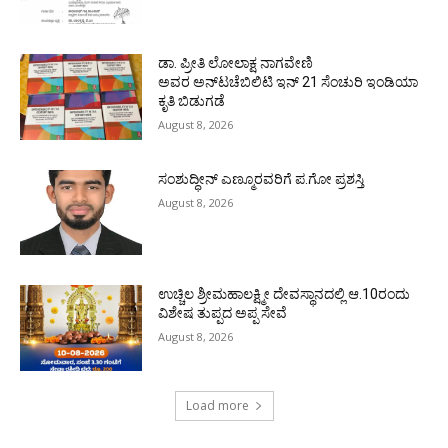
ಡಾ. ಪ್ರೀತಿ ಲೋಲಾಕ್ಷ ನಾಗವೇಣಿ
ಅವರ ಅನ್‌ಟಚೆಬಿಲಿಟಿ ಇನ್ 21 ಸೆಂಚುರಿ ಇಂಡಿಯಾ
ಕೃತಿ ಬಿಡುಗಡೆ
August 8, 2026
ಸಂಶುದ್ಧೀನ್ ಎಣ್ಮೂರವರಿಗೆ ಪ.ಗೋ ಪ್ರಶಸ್ತಿ
August 8, 2026
ಉಚ್ಚಿಲ ಶ್ರೀಮಹಾಲಕ್ಷ್ಮೀ ದೇವಸ್ಥಾನದಲ್ಲಿ ಆ.10ರಂದು
ವಿಶೇಷ ತುಪ್ಪದ ಅಪ್ಪ ಸೇವೆ
August 8, 2026
Load more