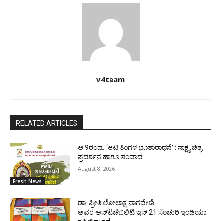
v4team
RELATED ARTICLES
ಆ.9ರಂದು ‘ಆಟಿ ತಿಂಗಳ ಭೂತಾರಾಧನೆ’ : ಸಾಕ್ಷ್ಯ ಚಿತ್ರ
ಪ್ರದರ್ಶನ ಹಾಗೂ ಸಂವಾದ
August 8, 2026
Fresh News
ಡಾ. ಪ್ರೀತಿ ಲೋಲಾಕ್ಷ ನಾಗವೇಣಿ
ಅವರ ಅನ್‌ಟಚೆಬಿಲಿಟಿ ಇನ್ 21 ಸೆಂಚುರಿ ಇಂಡಿಯಾ