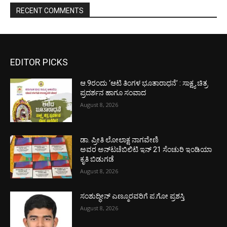
RECENT COMMENTS
EDITOR PICKS
ಆ.9ರಂದು ‘ಆಟಿ ತಿಂಗಳ ಭೂತಾರಾಧನೆ’ : ಸಾಕ್ಷ್ಯ ಚಿತ್ರ
ಪ್ರದರ್ಶನ ಹಾಗೂ ಸಂವಾದ
August 8, 2026
ಡಾ. ಪ್ರೀತಿ ಲೋಲಾಕ್ಷ ನಾಗವೇಣಿ
ಅವರ ಅನ್‌ಟಚೆಬಿಲಿಟಿ ಇನ್ 21 ಸೆಂಚುರಿ ಇಂಡಿಯಾ
ಕೃತಿ ಬಿಡುಗಡೆ
August 8, 2026
ಸಂಶುದ್ಧೀನ್ ಎಣ್ಮೂರವರಿಗೆ ಪ.ಗೋ ಪ್ರಶಸ್ತಿ
August 8, 2026