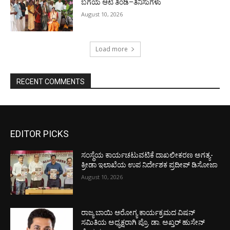
ಬಗೆಯ ಆಟಿ ತಿಂಡಿ–ತಿನಿಸುಗಳು
August 10, 2026
Load more
RECENT COMMENTS
EDITOR PICKS
ಸಂಸ್ಥೆಯ ಕಾರ್ಯಚಟುವಟಿಕೆ ದಾಖಲೀಕರಣ ಅಗತ್ಯ-
ಕ್ರೀಡಾ ಇಲಾಖೆಯ ಉಪ ನಿರ್ದೇಶಕ ಪ್ರದೀಪ್ ಡಿಸೋಜಾ
August 10, 2026
ರಾಜ್ಯ ಬಾಯಿ ಆರೋಗ್ಯ ಕಾರ್ಯಕ್ರಮದ ವಿಷನ್
ಸಮಿತಿಯ ಅಧ್ಯಕ್ಷರಾಗಿ ಪ್ರೊ. ಡಾ. ಅಖ್ತರ್ ಹುಸೇನ್