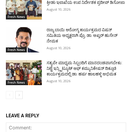
ಕ್ರೀಡಾ ಇಲಾಖೆಯ ಉಪ ನಿರ್ದೇಶಕ ಪ್ರದೀಪ್ ಡಿಸೋಜಾ
August 10, 2026
Fresh News
ರಾಜ್ಯ ಬಾಯಿ ಆರೋಗ್ಯ ಕಾರ್ಯಕ್ರಮದ ವಿಷನ್
ಸಮಿತಿಯ ಅಧ್ಯಕ್ಷರಾಗಿ ಪ್ರೊ. ಡಾ. ಅಖ್ತರ್ ಹುಸೇನ್
ನೇಮಕ
August 10, 2026
Fresh News
ಸತ್ಯವೇ ಮಾಧ್ಯಮ ಸಿಬ್ಬಂದಿಗೆ ಮಾನದಂಡವಾಗಬೇಕು:
ನಿಟ್ಟೆ ಇನ್ಸ್ಟಿಟ್ಯೂಟ್ ಆಫ್ ಕಮ್ಯುನಿಕೇಷನ್ ದಿಕ್ಸೂಚಿ
ಕಾರ್ಯಕ್ರಮದಲ್ಲಿ ಡಾ. ಹರ್ಷ ಹಾಲಹಳ್ಳಿ ಅಭಿಮತ
August 10, 2026
Fresh News
LEAVE A REPLY