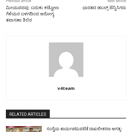
Previous article
Next article
ಮೀಯಪದವು: ಬದುಕು ಕಟ್ಟೋಣ
ಭಾರತದ ಡಬಲ್ಸ್ ಟೆನ್ನಿಸಿಗರು
ಗೆಳೆಯರ ಬಳಗದಿಂದ ಆರೋಗ್ಯ
ತಪಾಸಣಾ ಶಿಬಿರ
v4team
RELATED ARTICLES
ಸಂಸ್ಥೆಯ ಕಾರ್ಯಚಟುವಟಿಕೆ ದಾಖಲೀಕರಣ ಅಗತ್ಯ-