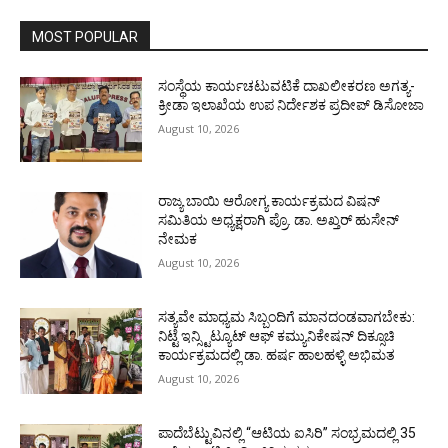
MOST POPULAR
ಸಂಸ್ಥೆಯ ಕಾರ್ಯಚಟುವಟಿಕೆ ದಾಖಲೀಕರಣ ಅಗತ್ಯ-
ಕ್ರೀಡಾ ಇಲಾಖೆಯ ಉಪ ನಿರ್ದೇಶಕ ಪ್ರದೀಪ್ ಡಿಸೋಜಾ
August 10, 2026
ರಾಜ್ಯ ಬಾಯಿ ಆರೋಗ್ಯ ಕಾರ್ಯಕ್ರಮದ ವಿಷನ್
ಸಮಿತಿಯ ಅಧ್ಯಕ್ಷರಾಗಿ ಪ್ರೊ. ಡಾ. ಅಖ್ತರ್ ಹುಸೇನ್
ನೇಮಕ
August 10, 2026
ಸತ್ಯವೇ ಮಾಧ್ಯಮ ಸಿಬ್ಬಂದಿಗೆ ಮಾನದಂಡವಾಗಬೇಕು:
ನಿಟ್ಟೆ ಇನ್ಸ್ಟಿಟ್ಯೂಟ್ ಆಫ್ ಕಮ್ಯುನಿಕೇಷನ್ ದಿಕ್ಸೂಚಿ
ಕಾರ್ಯಕ್ರಮದಲ್ಲಿ ಡಾ. ಹರ್ಷ ಹಾಲಹಳ್ಳಿ ಅಭಿಮತ
August 10, 2026
ಪಾದೆಬೆಟ್ಟುವಿನಲ್ಲಿ “ಆಟಿಯ ಐಸಿರಿ’’ ಸಂಭ್ರಮದಲ್ಲಿ 35