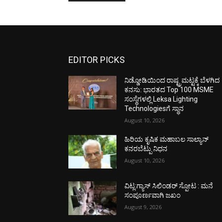
EDITOR PICKS
ನಿಡ್ಡೋಡಿಯಿಂದ ರಾಷ್ಟ್ರಮಟ್ಟಕ್ಕೆ ಬೆಳಗಿದ
ಕನಸು: ಭಾರತದ Top 100 MSME
ಸಂಸ್ಥೆಗಳಲ್ಲಿ Leksa Lighting
Technologiesಗೆ ಸ್ಥಾನ
August 10, 2026
ಹಿರಿಯ ಕೃಷಿಕ ಮಹಾಬಲ ಸಾಲ್ಯಾನ್
ಕನರಬೆಟ್ಪು ನಿಧನ
August 10, 2026
ವಿಟ್ಲ:ಗ್ಯಾಸ್ ಸಿಲಿಂಡರ್ ಸ್ಪೋಟ : ಮನೆ
ಸಂಪೂರ್ಣವಾಗಿ ಜಖಂ
August 9, 2026