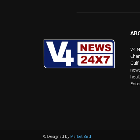
AB
V4 N
Chan
Gulf
news
heal
Ente
© Designed by
Market Bird