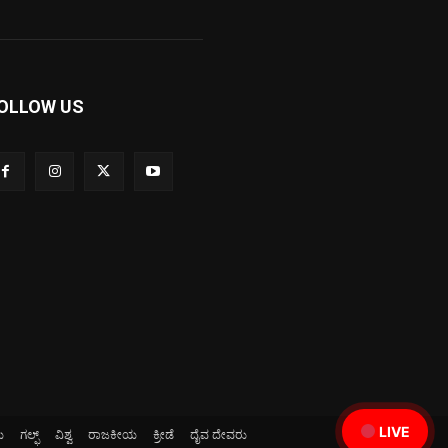
OLLOW US
LIVE
ಯ
ಗಲ್ಫ್
ವಿಶ್ವ
ರಾಜಕೀಯ
ಕ್ರೀಡೆ
ದೈವ ದೇವರು