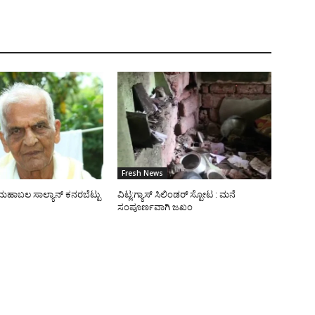
Fresh News
ಮಹಾಬಲ ಸಾಲ್ಯಾನ್ ಕನರಬೆಟ್ಪು
ವಿಟ್ಲ:ಗ್ಯಾಸ್ ಸಿಲಿಂಡರ್ ಸ್ಪೋಟ : ಮನೆ
ಸಂಪೂರ್ಣವಾಗಿ ಜಖಂ