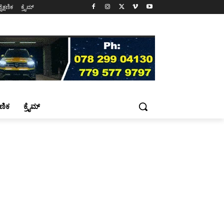
ಶೈಕ್ಷಣಿಕ
ಕ್ರೈಮ್
್ಷಣಿಕ
ಕ್ರೈಮ್