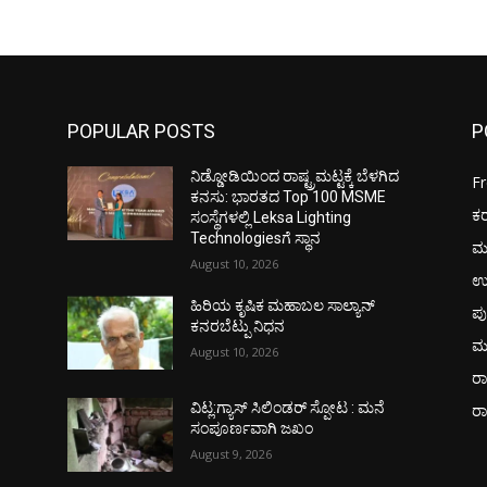
POPULAR POSTS
P
ನಿಡ್ಡೋಡಿಯಿಂದ ರಾಷ್ಟ್ರಮಟ್ಟಕ್ಕೆ ಬೆಳಗಿದ
F
ಕನಸು: ಭಾರತದ Top 100 MSME
ಕ
ಸಂಸ್ಥೆಗಳಲ್ಲಿ Leksa Lighting
Technologiesಗೆ ಸ್ಥಾನ
ಮ
August 10, 2026
ಉ
ಹಿರಿಯ ಕೃಷಿಕ ಮಹಾಬಲ ಸಾಲ್ಯಾನ್
ಪು
ಕನರಬೆಟ್ಪು ನಿಧನ
ಮ
August 10, 2026
ರಾ
ವಿಟ್ಲ:ಗ್ಯಾಸ್ ಸಿಲಿಂಡರ್ ಸ್ಪೋಟ : ಮನೆ
ರ
ಸಂಪೂರ್ಣವಾಗಿ ಜಖಂ
August 9, 2026