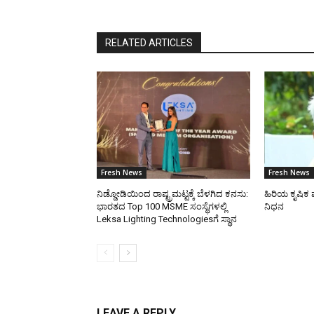
RELATED ARTICLES
Fresh News
Fresh News
ನಿಡ್ಡೋಡಿಯಿಂದ ರಾಷ್ಟ್ರಮಟ್ಟಕ್ಕೆ ಬೆಳಗಿದ ಕನಸು:
ಹಿರಿಯ ಕೃಷಿಕ 
ಭಾರತದ Top 100 MSME ಸಂಸ್ಥೆಗಳಲ್ಲಿ
ನಿಧನ
Leksa Lighting Technologiesಗೆ ಸ್ಥಾನ
LEAVE A REPLY