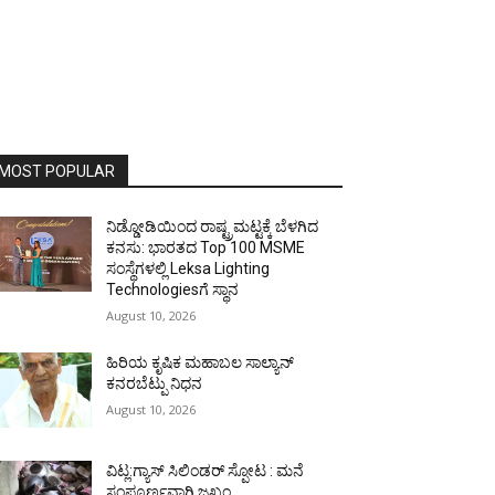
MOST POPULAR
ನಿಡ್ಡೋಡಿಯಿಂದ ರಾಷ್ಟ್ರಮಟ್ಟಕ್ಕೆ ಬೆಳಗಿದ
ಕನಸು: ಭಾರತದ Top 100 MSME
ಸಂಸ್ಥೆಗಳಲ್ಲಿ Leksa Lighting
Technologiesಗೆ ಸ್ಥಾನ
August 10, 2026
ಹಿರಿಯ ಕೃಷಿಕ ಮಹಾಬಲ ಸಾಲ್ಯಾನ್
ಕನರಬೆಟ್ಪು ನಿಧನ
August 10, 2026
ವಿಟ್ಲ:ಗ್ಯಾಸ್ ಸಿಲಿಂಡರ್ ಸ್ಪೋಟ : ಮನೆ
ಸಂಪೂರ್ಣವಾಗಿ ಜಖಂ