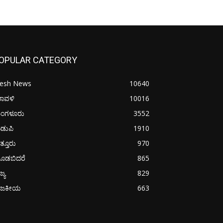
OPULAR CATEGORY
resh News
10640
ರಾವಳಿ
10016
ಂಗಳೂರು
3552
ಡುಪಿ
1910
ತ್ತೂರು
970
ೂಡಬಿದರೆ
865
ಜ್ಯ
829
ಾಜಕೀಯ
663