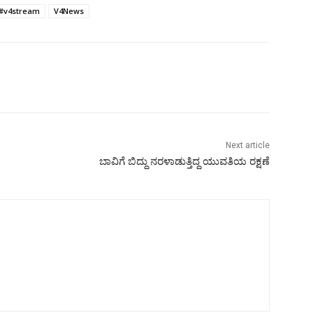
#v4stream
V4News
Next article
ಬಾವಿಗೆ ಬಿದ್ದು ನರಳಾಡುತ್ತಿದ್ದ ಯುವತಿಯ ರಕ್ಷಣೆ