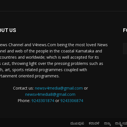
OUT US
F
ews Channel and V4news.Com being the most loved News
nel and web of the people in the coastal Karnataka and
 countries and worldwide; which is well accepted for its
 cast, throwing light over the pressing problems such as
th, art, sports related programmes coupled with
rtainment oriented programmes.
Contact us:
newsv4media@gmail.com
or
newsv4media8@gmail.com
Phone:
9243301874
or
9243306874
ಮುಖಪುಟ
ಕರಾವಳಿ
ರಾಜ್ಯ
ರಾಷ್ಟ್ರೀ