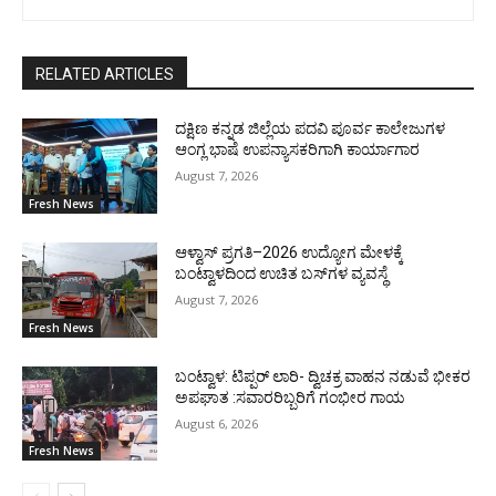
RELATED ARTICLES
ದಕ್ಷಿಣ ಕನ್ನಡ ಜಿಲ್ಲೆಯ ಪದವಿ ಪೂರ್ವ ಕಾಲೇಜುಗಳ
ಆಂಗ್ಲ ಭಾಷೆ ಉಪನ್ಯಾಸಕರಿಗಾಗಿ ಕಾರ್ಯಾಗಾರ
August 7, 2026
Fresh News
ಆಳ್ವಾಸ್ ಪ್ರಗತಿ–2026 ಉದ್ಯೋಗ ಮೇಳಕ್ಕೆ
ಬಂಟ್ವಾಳದಿಂದ ಉಚಿತ ಬಸ್‌ಗಳ ವ್ಯವಸ್ಥೆ
August 7, 2026
Fresh News
ಬಂಟ್ವಾಳ: ಟಿಪ್ಪರ್ ಲಾರಿ- ದ್ವಿಚಕ್ರ ವಾಹನ ನಡುವೆ ಭೀಕರ
ಅಪಘಾತ :ಸವಾರರಿಬ್ಬರಿಗೆ ಗಂಭೀರ ಗಾಯ
August 6, 2026
Fresh News