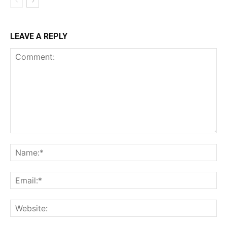
LEAVE A REPLY
Comment:
Na
Ema
Web