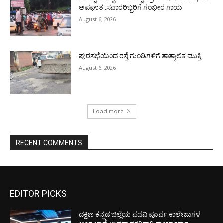
ಅಪಘಾತ :ಸವಾರರಿಬ್ಬರಿಗೆ ಗಂಭೀರ ಗಾಯ
August 6, 2026
ಪುರಸಭೆಯಿಂದ ರಸ್ತೆ ಗುಂಡಿಗಳಿಗೆ ತಾತ್ಕಾಲಿಕ ಮುಕ್ತಿ
August 6, 2026
Load more
RECENT COMMENTS
EDITOR PICKS
ದಕ್ಷಿಣ ಕನ್ನಡ ಜಿಲ್ಲೆಯ ಪದವಿ ಪೂರ್ವ ಕಾಲೇಜುಗಳ