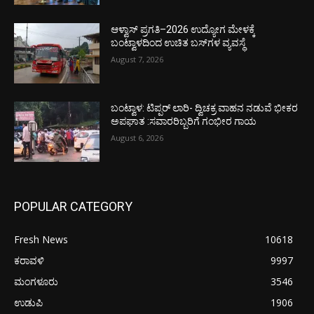
ಆಳ್ವಾಸ್ ಪ್ರಗತಿ–2026 ಉದ್ಯೋಗ ಮೇಳಕ್ಕೆ
ಬಂಟ್ವಾಳದಿಂದ ಉಚಿತ ಬಸ್‌ಗಳ ವ್ಯವಸ್ಥೆ
August 7, 2026
ಬಂಟ್ವಾಳ: ಟಿಪ್ಪರ್ ಲಾರಿ- ದ್ವಿಚಕ್ರ ವಾಹನ ನಡುವೆ ಭೀಕರ
ಅಪಘಾತ :ಸವಾರರಿಬ್ಬರಿಗೆ ಗಂಭೀರ ಗಾಯ
August 6, 2026
POPULAR CATEGORY
Fresh News
10618
ಕರಾವಳಿ
9997
ಮಂಗಳೂರು
3546
ಉಡುಪಿ
1906