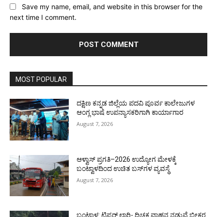
Save my name, email, and website in this browser for the
next time I comment.
MOST POPULAR
ದಕ್ಷಿಣ ಕನ್ನಡ ಜಿಲ್ಲೆಯ ಪದವಿ ಪೂರ್ವ ಕಾಲೇಜುಗಳ
ಆಂಗ್ಲ ಭಾಷೆ ಉಪನ್ಯಾಸಕರಿಗಾಗಿ ಕಾರ್ಯಾಗಾರ
August 7, 2026
ಆಳ್ವಾಸ್ ಪ್ರಗತಿ–2026 ಉದ್ಯೋಗ ಮೇಳಕ್ಕೆ
ಬಂಟ್ವಾಳದಿಂದ ಉಚಿತ ಬಸ್‌ಗಳ ವ್ಯವಸ್ಥೆ
August 7, 2026
ಬಂಟ್ವಾಳ: ಟಿಪ್ಪರ್ ಲಾರಿ- ದ್ವಿಚಕ್ರ ವಾಹನ ನಡುವೆ ಭೀಕರ