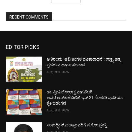
RECENT COMMENTS
EDITOR PICKS
ಆ.9ರಂದು ‘ಆಟಿ ತಿಂಗಳ ಭೂತಾರಾಧನೆ’ : ಸಾಕ್ಷ್ಯ ಚಿತ್ರ
ಪ್ರದರ್ಶನ ಹಾಗೂ ಸಂವಾದ
August 8, 2026
ಡಾ. ಪ್ರೀತಿ ಲೋಲಾಕ್ಷ ನಾಗವೇಣಿ
ಅವರ ಅನ್‌ಟಚೆಬಿಲಿಟಿ ಇನ್ 21 ಸೆಂಚುರಿ ಇಂಡಿಯಾ
ಕೃತಿ ಬಿಡುಗಡೆ
August 8, 2026
ಸಂಶುದ್ಧೀನ್ ಎಣ್ಮೂರವರಿಗೆ ಪ.ಗೋ ಪ್ರಶಸ್ತಿ
August 8, 2026