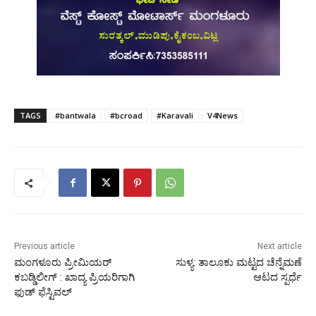
TAGS
#bantwala
#bcroad
#Karavali
V4News
Previous article
Next article
ಮಂಗಳೂರು ಪ್ರೀಮಿಯರ್
ಸುಳ್ಯ: ತಾಲೂಕು ಮಟ್ಟದ ಚೆನ್ನೆಮಣೆ
ಕಬಡ್ಡಿಲೀಗ್ : ಖಾದ್ಯ ಪ್ರಿಯರಿಗಾಗಿ
ಆಟದ ಸ್ಪರ್ಧೆ
ಫುಡ್ ಫೆಸ್ಟಿವಲ್