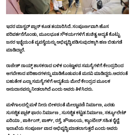
ಇದರ ಮಾಸ್ಟರ್ ಪ್ಲಾನ್ ಕೂಡ ತಯಾರಿಸಿದೆ. ಸಂಪೂರ್ಣವಾಗಿ ಹೊಸ
ಪರಿವರ್ತನೆಗೊಂಡು, ಮೂಲಭೂತ ಸೌಕರ್ಯಗಳಿಗೆ ಶುಚಿತ್ವ ಆದ್ಯತೆ ಕೊಟ್ಟು
ಜನರ ಇಚ್ಛೆಯಂತೆ ವ್ಯವಸ್ಥೆಯನ್ನು ಅಭಿವೃದ್ಧಿ ಪಡಿಸುವುದಕ್ಕಾಗಿ ಹಣ ಬಿಡುಗಡೆ
ಮಾಡಿದ್ದಾರೆ.
ರಾಜೇಶ್ ನಾಯ್ಕ್ ಶಾಸಕರಾದ ಬಳಿಕ ಬಂಟ್ವಾಳದ ಸಮಸ್ಯೆಗಳಿಗೆ ಕೇಂದ್ರದಿಂದ
ಆಗಬೇಕಾದ ಪರಿಹಾರಗಳನ್ನು ಮಾಡಿಕೊಡುವಂತೆ ಮನವಿ ಮಾಡಿದ್ದರು.ಅದರಂತೆ
ಬಹುತೇಕ ಎಲ್ಲಾ ಸಮಸ್ಯೆಗಳಿಗೆ ಆದ್ಯತೆಯ ಮೇಲೆ ಕೇಂದ್ರದ ಮೂಲಕ
ಅನುದಾನವನ್ನು ನೀಡಲಾಗಿದೆ ಎಂದು ಅವರು ತಿಳಿಸಿದರು.
ಮಳೆಗಾಲದಲ್ಲಿ ಮಳೆ ನೀರು ಬೀಳದಂತೆ ಮೇಲ್ಚಾವಣಿ ನಿರ್ಮಾಣ, ಎರಡು
ಸುಸಜ್ಜಿತ ಪ್ಲಾಟ್ ಫಾರಂ ನಿರ್ಮಾಣ , ಸುಸಜ್ಜಿತ ಕಟ್ಟಡ ನಿರ್ಮಾಣ, ಸರ್ಕ್ಯೂಲೇಟ್
ಏರಿಯಾ , ಪಾರ್ಕಿಂಗ್, ಪಾರ್ಕ್, ರಸ್ತೆ, ಶೌಚಾಲಯ, ಕ್ಯಾಂಟೀನ್ ಸಹಿತ ರೈಲ್ವೆ
ಇಲಾಖೆಯ ಸಂಪೂರ್ಣ ವಾದ ಅಭಿವೃದ್ಧಿ ಮಾಡಲಾಗುತ್ತದೆ ಎಂದು ಅವರು