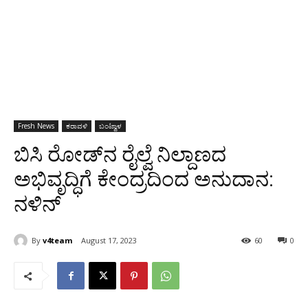
Fresh News
ಕರಾವಳಿ
ಬಂಟ್ವಾಳ
ಬಿಸಿ ರೋಡ್‍ನ ರೈಲ್ವೆ ನಿಲ್ದಾಣದ
ಅಭಿವೃದ್ಧಿಗೆ ಕೇಂದ್ರದಿಂದ ಅನುದಾನ:
ನಳಿನ್
By
v4team
August 17, 2023
60
0