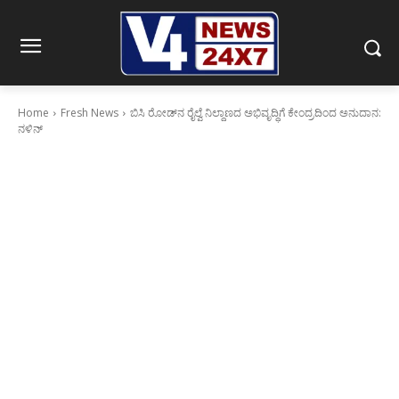
Home
Fresh News
ಬಿಸಿ ರೋಡ್‍ನ ರೈಲ್ವೆ ನಿಲ್ದಾಣದ ಅಭಿವೃದ್ಧಿಗೆ ಕೇಂದ್ರದಿಂದ ಅನುದಾನ:
ನಳಿನ್