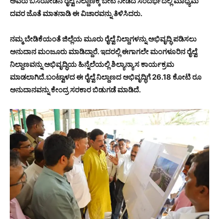
ಅವರು ಬಿಸಿರೋಡಿನ ರೈಲ್ವೆ ನಿಲ್ದಾಣಕ್ಕೆ ಬೇಟಿ ನೀಡಿದ ಸಂದರ್ಭದಲ್ಲಿ ಮಾಧ್ಯಮ
ದವರ ಜೊತೆ ಮಾತನಾಡಿ ಈ ವಿಚಾರವನ್ನು ತಿಳಿಸಿದರು.
ನಮ್ಮ ಬೇಡಿಕೆಯಂತೆ ಜಿಲ್ಲೆಯ ಮೂರು ರೈಲ್ವೆ ನಿಲ್ದಾಗಳನ್ನು ಅಭಿವೃದ್ಧಿ ಪಡಿಸಲು
ಅನುದಾನ ಮಂಜೂರು ಮಾಡಿದ್ದಾರೆ. ಇದರಲ್ಲಿ ಈಗಾಗಲೇ ಮಂಗಳೂರಿನ ರೈಲ್ವೆ
ನಿಲ್ದಾಣವನ್ನು ಅಭಿವೃದ್ಧಿಯ ಹಿನ್ನೆಲೆಯಲ್ಲಿ ಶಿಲ್ಯಾನ್ಯಾಸ ಕಾರ್ಯಕ್ರಮ
ಮಾಡಲಾಗಿದೆ.ಬಂಟ್ವಾಳದ ಈ ರೈಲ್ವೆ ನಿಲ್ದಾಣದ ಅಭಿವೃದ್ಧಿಗೆ 26.18 ಕೋಟಿ ರೂ
ಅನುದಾನವನ್ನು ಕೇಂದ್ರ ಸರಕಾರ ಬಿಡುಗಡೆ ಮಾಡಿದೆ.