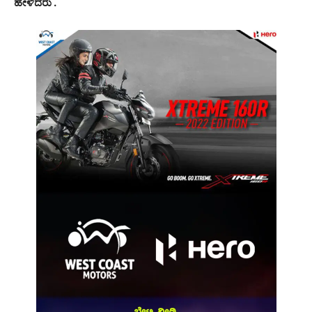
ಹೇಳಿದರು .