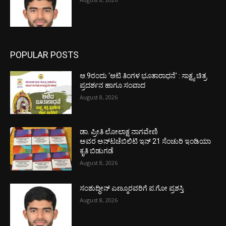
POPULAR POSTS
ಆ.9ರಂದು ‘ಆಟಿ ತಿಂಗಳ ಭೂತಾರಾಧನೆ’ : ಸಾಕ್ಷ್ಯ ಚಿತ್ರ
ಪ್ರದರ್ಶನ ಹಾಗೂ ಸಂವಾದ
August 8, 2026
ಡಾ. ಪ್ರೀತಿ ಲೋಲಾಕ್ಷ ನಾಗವೇಣಿ
ಅವರ ಅನ್‌ಟಚೆಬಿಲಿಟಿ ಇನ್ 21 ಸೆಂಚುರಿ ಇಂಡಿಯಾ
ಕೃತಿ ಬಿಡುಗಡೆ
August 8, 2026
ಸಂಶುದ್ಧೀನ್ ಎಣ್ಮೂರವರಿಗೆ ಪ.ಗೋ ಪ್ರಶಸ್ತಿ
August 8, 2026