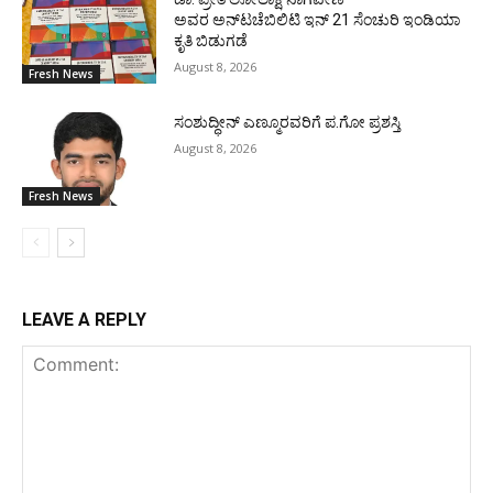
ಅವರ ಅನ್‌ಟಚೆಬಿಲಿಟಿ ಇನ್ 21 ಸೆಂಚುರಿ ಇಂಡಿಯಾ
ಕೃತಿ ಬಿಡುಗಡೆ
August 8, 2026
Fresh News
ಸಂಶುದ್ಧೀನ್ ಎಣ್ಮೂರವರಿಗೆ ಪ.ಗೋ ಪ್ರಶಸ್ತಿ
August 8, 2026
Fresh News
LEAVE A REPLY