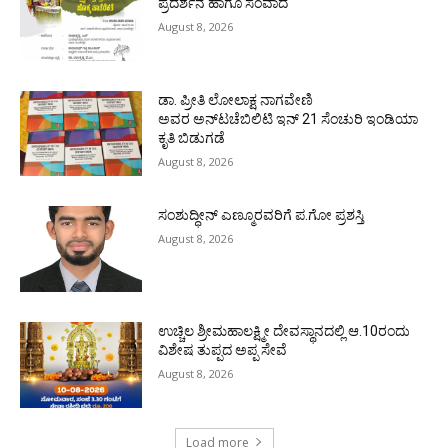
ಪ್ರದರ್ಶನ ಹಾಗೂ ಸಂವಾದ
August 8, 2026
ಡಾ. ಪ್ರೀತಿ ಲೋಲಾಕ್ಷ ನಾಗವೇಣಿ
ಅವರ ಅನ್‌ಟಚೆಬಿಲಿಟಿ ಇನ್ 21 ಸೆಂಚುರಿ ಇಂಡಿಯಾ
ಕೃತಿ ಬಿಡುಗಡೆ
August 8, 2026
ಸಂಶುದ್ಧೀನ್ ಎಣ್ಮೂರವರಿಗೆ ಪ.ಗೋ ಪ್ರಶಸ್ತಿ
August 8, 2026
ಉಚ್ಚಿಲ ಶ್ರೀಮಹಾಲಕ್ಷ್ಮೀ ದೇವಸ್ಥಾನದಲ್ಲಿ ಆ.10ರಂದು
ವಿಶೇಷ ತುಪ್ಪದ ಅಪ್ಪ ಸೇವೆ
August 8, 2026
Load more