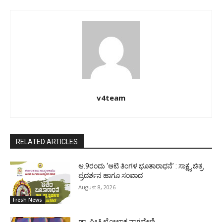
v4team
RELATED ARTICLES
ಆ.9ರಂದು ‘ಆಟಿ ತಿಂಗಳ ಭೂತಾರಾಧನೆ’ : ಸಾಕ್ಷ್ಯ ಚಿತ್ರ
ಪ್ರದರ್ಶನ ಹಾಗೂ ಸಂವಾದ
August 8, 2026
Fresh News
ಡಾ. ಪ್ರೀತಿ ಲೋಲಾಕ್ಷ ನಾಗವೇಣಿ