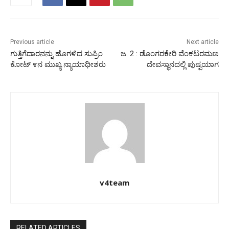
Previous article
Next article
ಗುತ್ತಿಗೆದಾರನನ್ನು ಹೊಗಳಿದ ಸುಪ್ರಿಂ
ಜ. 2 : ಡೊಂಗರಕೇರಿ ವೆಂಕಟರಮಣ
ಕೋಟ್ ೯ನ ಮುಖ್ಯ ನ್ಯಾಯಾಧೀಶರು
ದೇವಸ್ಥಾನದಲ್ಲಿ ಪುಷ್ಪಯಾಗ
v4team
RELATED ARTICLES