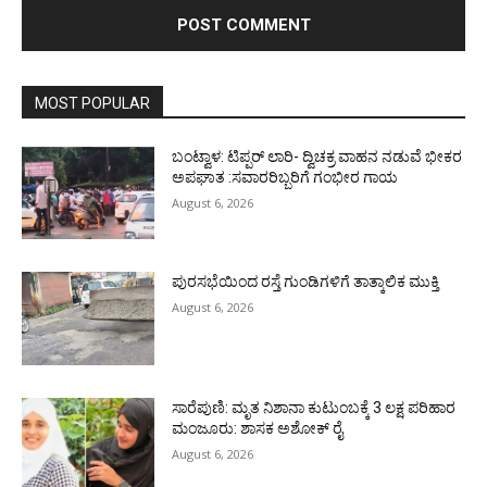
MOST POPULAR
ಬಂಟ್ವಾಳ: ಟಿಪ್ಪರ್ ಲಾರಿ- ದ್ವಿಚಕ್ರ ವಾಹನ ನಡುವೆ ಭೀಕರ
ಅಪಘಾತ :ಸವಾರರಿಬ್ಬರಿಗೆ ಗಂಭೀರ ಗಾಯ
August 6, 2026
ಪುರಸಭೆಯಿಂದ ರಸ್ತೆ ಗುಂಡಿಗಳಿಗೆ ತಾತ್ಕಾಲಿಕ ಮುಕ್ತಿ
August 6, 2026
ಸಾರೆಪುಣಿ: ಮೃತ ನಿಶಾನಾ ಕುಟುಂಬಕ್ಕೆ 3 ಲಕ್ಷ ಪರಿಹಾರ
ಮಂಜೂರು: ಶಾಸಕ ಅಶೋಕ್ ರೈ
August 6, 2026