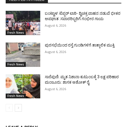
ಬಂಟ್ವಾಳ: ಟಿಪ್ಪರ್ ಲಾರಿ- ದ್ವಿಚಕ್ರ ವಾಹನ ನಡುವೆ ಭೀಕರ
ಅಪಘಾತ :ಸವಾರರಿಬ್ಬರಿಗೆ ಗಂಭೀರ ಗಾಯ
August 6, 2026
Fresh News
ಪುರಸಭೆಯಿಂದ ರಸ್ತೆ ಗುಂಡಿಗಳಿಗೆ ತಾತ್ಕಾಲಿಕ ಮುಕ್ತಿ
August 6, 2026
Fresh News
ಸಾರೆಪುಣಿ: ಮೃತ ನಿಶಾನಾ ಕುಟುಂಬಕ್ಕೆ 3 ಲಕ್ಷ ಪರಿಹಾರ
ಮಂಜೂರು: ಶಾಸಕ ಅಶೋಕ್ ರೈ
August 6, 2026
Fresh News