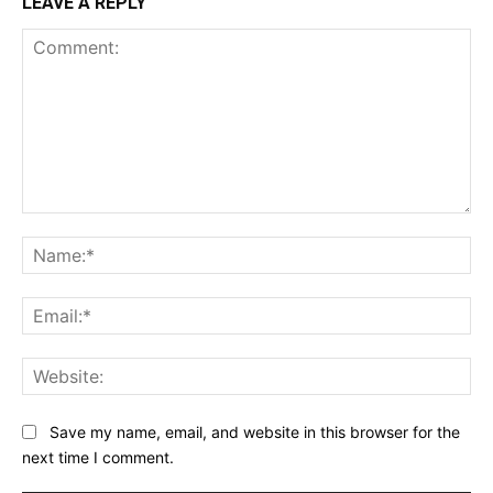
LEAVE A REPLY
Comment:
Na
Ema
Web
Save my name, email, and website in this browser for the
next time I comment.