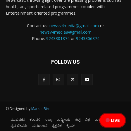
news cast, throwing light over the pressing problems such as
health, art, sports related programmes coupled with
Entertainment oriented programmes.
Contact us:
newsv4media@gmail.com
or
newsv4media8@gmail.com
Phone:
9243301874
or
9243306874
FOLLOW US
© Designed by
Market Bird
ಮುಖಪುಟ
ಕರಾವಳಿ
ರಾಜ್ಯ
ರಾಷ್ಟ್ರೀಯ
ಗಲ್ಫ್
ವಿಶ್ವ
ರಾಜಕೀಯ
ಕ್ರೀಡೆ
LIVE
ದೈವ ದೇವರು
ಮನರಂಜನೆ
ಶೈಕ್ಷಣಿಕ
ಕ್ರೈಮ್