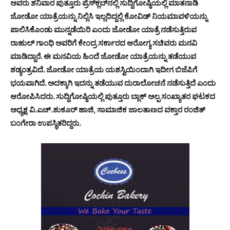
ಅವರು ಶನಿವಾರ ಪುತ್ತೂರು ಪ್ರೆಸ್‍ಕ್ಲಬ್‍ನಲ್ಲಿ ಸುದ್ದಿಗೋಷ್ಠಿಯಲ್ಲಿ ಮಾತನಾಡಿ
ಜೋಡೋ ಯಾತ್ರೆಯನ್ನು ನಿಲ್ಲಿಸಿ ಇಲ್ಲದಿದ್ದಲ್ಲಿ ಕೋವಿಡ್ ನಿಯಮಾವಳಿಯನ್ನು
ಪಾಲಿಸಿಕೊಂಡು ಮುನ್ನಡೆಯಿರಿ ಎಂದು ಜೋಡೋ ಯಾತ್ರೆ ನಡೆಸುತ್ತಿರುವ
ರಾಹುಲ್ ಗಾಂಧಿ ಅವರಿಗೆ ಕೇಂದ್ರ ಸರ್ಕಾರದ ಆರೋಗ್ಯ ಸಚಿವರು ಮನವಿ
ಮಾಡಿದ್ದಾರೆ. ಈ ಮನವಿಯ ಹಿಂದೆ ಜೋಡೋ ಯಾತ್ರೆಯನ್ನು ತಡೆಯುವ
ಶಡ್ಯಂತ್ರವಿದೆ. ಜೋಡೋ ಯಾತ್ರೆಯ ಯಶಸ್ವಿಯಿಂದಾಗಿ ಇದೀಗ ಬಿಜೆಪಿಗೆ
ಭಯವಾಗಿದೆ. ಅದಕ್ಕಾಗಿ ಇದನ್ನು ತಡೆಯುವ ದುರಾಲೋಚನೆ ನಡೆಸುತ್ತಿದೆ ಎಂದು
ಆರೋಪಿಸಿದರು. ಸುದ್ದಿಗೋಷ್ಠಿಯಲ್ಲಿ ಪುತ್ತೂರು ಬ್ಲಾಕ್ ಅಲ್ಪ ಸಂಖ್ಯಾತರ ಘಟಕದ
ಅಧ್ಯಕ್ಷ ವಿ.ಎಚ್.ಶುಕೂರ್ ಹಾಜಿ, ಸಾಮಾಜಿಕ ಜಾಲತಾಣದ ವಕ್ತಾರ ರಂಜಿತ್
ಬಂಗೇರಾ ಉಪಸ್ಥಿತರಿದ್ದರು.