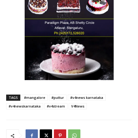
TAGS
#mangalore
#puttur
#v4news karnataka
#v4newskarnataka
#v4stream
V4News