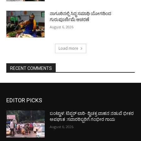
ನಾಗೂರಿನಲ್ಲಿ ಸಿದ್ಧ ಸಮಾಧಿ ಯೋಗದಿಂದ
ಗುರುಪೂರ್ಣಿಮೆ ಆಚರಣೆ
August 6, 2026
Load more
RECENT COMMENTS
EDITOR PICKS
ಬಂಟ್ವಾಳ: ಟಿಪ್ಪರ್ ಲಾರಿ- ದ್ವಿಚಕ್ರ ವಾಹನ ನಡುವೆ ಭೀಕರ
ಅಪಘಾತ :ಸವಾರರಿಬ್ಬರಿಗೆ ಗಂಭೀರ ಗಾಯ
August 6, 2026