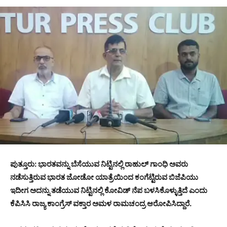
ಪುತ್ತೂರು: ಭಾರತವನ್ನು ಬೆಸೆಯುವ ನಿಟ್ಟಿನಲ್ಲಿ ರಾಹುಲ್ ಗಾಂಧಿ ಅವರು
ನಡೆಸುತ್ತಿರುವ ಭಾರತ ಜೋಡೋ ಯಾತ್ರೆಯಿಂದ ಕಂಗೆಟ್ಟಿರುವ ಬಿಜೆಪಿಯು
ಇದೀಗ ಅದನ್ನು ತಡೆಯುವ ನಿಟ್ಟಿನಲ್ಲಿ ಕೋವಿಡ್ ನೆಪ ಬಳಸಿಕೊಳ್ಳುತ್ತಿದೆ ಎಂದು
ಕೆಪಿಸಿಸಿ ರಾಜ್ಯ ಕಾಂಗ್ರೆಸ್ ವಕ್ತಾರ ಅಮಳ ರಾಮಚಂದ್ರ ಆರೋಪಿಸಿದ್ದಾರೆ.