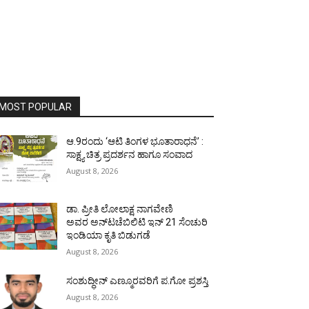
MOST POPULAR
ಆ.9ರಂದು ‘ಆಟಿ ತಿಂಗಳ ಭೂತಾರಾಧನೆ’ :
ಸಾಕ್ಷ್ಯ ಚಿತ್ರ ಪ್ರದರ್ಶನ ಹಾಗೂ ಸಂವಾದ
August 8, 2026
ಡಾ. ಪ್ರೀತಿ ಲೋಲಾಕ್ಷ ನಾಗವೇಣಿ
ಅವರ ಅನ್‌ಟಚೆಬಿಲಿಟಿ ಇನ್ 21 ಸೆಂಚುರಿ
ಇಂಡಿಯಾ ಕೃತಿ ಬಿಡುಗಡೆ
August 8, 2026
ಸಂಶುದ್ಧೀನ್ ಎಣ್ಮೂರವರಿಗೆ ಪ.ಗೋ ಪ್ರಶಸ್ತಿ
August 8, 2026