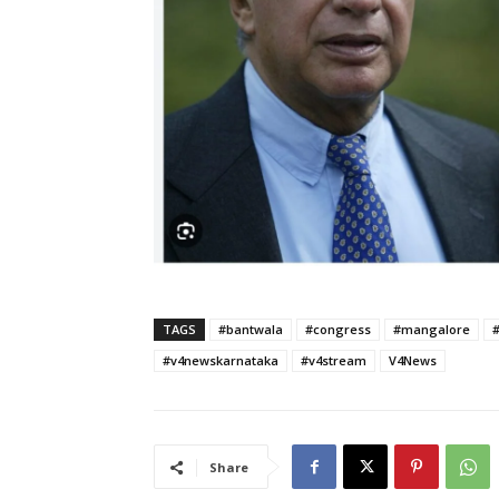
TAGS
#bantwala
#congress
#mangalore
#v4newskarnataka
#v4stream
V4News
Share