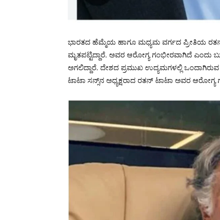
ಭಾರತದ ಹೆಮ್ಮೆಯ ಹಾಗೂ ಮಧ್ಯಮ ವರ್ಗದ ಪ್ರೀತಿಯ ರತನ್‌
ಮೃತಪಟ್ಟಿದ್ದಾರೆ. ಅವರ ಆರೋಗ್ಯ ಗಂಭೀರವಾಗಿದೆ ಎಂದು ಬುಧವಾ
ಅಗಲಿದ್ದಾರೆ. ದೇಶದ ಪ್ರಮುಖ ಉದ್ಯಮಗಳಲ್ಲಿ ಒಂದಾಗಿ
ಟಾಟಾ ಸನ್ಸ್‌ನ ಅಧ್ಯಕ್ಷರಾದ ರತನ್ ಟಾಟಾ ಅವರ ಆರೋಗ್ಯ ಗಂ