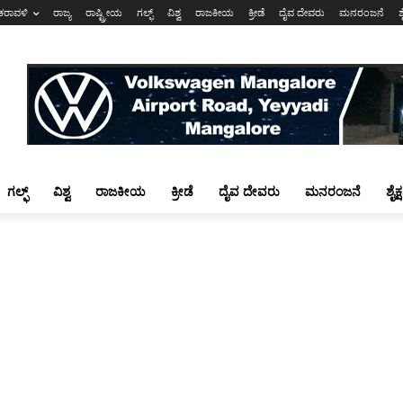
ಕರಾವಳಿ
ರಾಜ್ಯ
ರಾಷ್ಟ್ರೀಯ
ಗಲ್ಫ್
ವಿಶ್ವ
ರಾಜಕೀಯ
ಕ್ರೀಡೆ
ದೈವ ದೇವರು
ಮನರಂಜನೆ
ಶ
ಗಲ್ಫ್
ವಿಶ್ವ
ರಾಜಕೀಯ
ಕ್ರೀಡೆ
ದೈವ ದೇವರು
ಮನರಂಜನೆ
ಶೈಕ