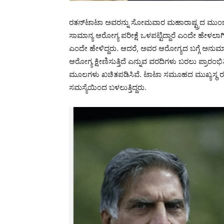
ರತನ್‌ಟಾಟಾ ಅವರನ್ನು ಸೋಮವಾರ ಮಹಾರಾಷ್ಟ್ರದ ಮುಂಬೈನ ಬ್ರ
ಸಾಮಾನ್ಯ ಆರೋಗ್ಯ ಪರೀಕ್ಷೆ ಒಳಪಟ್ಟಿದ್ದಾರೆ ಎಂದೇ ಹೇಳಲಾ
ಎಂದೇ ಹೇಳಿದ್ದರು. ಆದರೆ, ಅವರ ಆರೋಗ್ಯದ ಬಗ್ಗೆ ಅನ
ಆರೋಗ್ಯ ಕ್ಷೀಣಿಸುತ್ತಿದೆ ಎನ್ನುವ ವರದಿಗಳು ಬರಲು ಪ್ರಾರಂಭಿಸ
ಮೂಲಗಳು ಖಚಿತಪಡಿಸಿವೆ. ಟಾಟಾ ಸಮೂಹದ ಮುಖ್ಯಸ್ಥ ರ
ಸಮಸ್ಯೆಯಿಂದ ಬಳಲುತ್ತಿದ್ದರು.