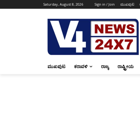
Saturday, August 8, 2026
Sign in / Join
ಮುಖಪುಟ
ಮುಖಪುಟ
ಕರಾವಳಿ
ರಾಜ್ಯ
ರಾಷ್ಟ್ರೀಯ