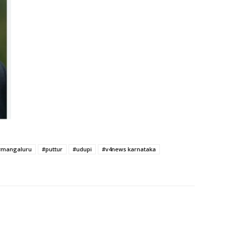
#mangaluru
#puttur
#udupi
#v4news karnataka