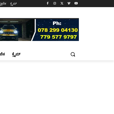
ೈಕ್ಷಣಿಕ
ಕ್ರೈಮ್
್ಷಣಿಕ
ಕ್ರೈಮ್