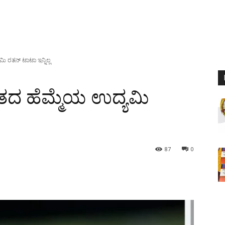
 ರತನ್‌ ಟಾಟಾ ಇನ್ನಿಲ್ಲ
ತದ ಹೆಮ್ಮೆಯ ಉದ್ಯಮಿ
87
0