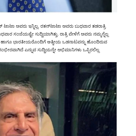
 ಟಾಟಾ ಅವರು ಇನ್ನಿಲ್ಲ. ರತನ್‌ಟಾಟಾ ಅವರು ಬುಧವಾರ ತಡರಾತ್ರಿ
ರ ಸಂಜೆಯಷ್ಟೇ ಸುದ್ದಿಯಾಗಿತ್ತು. ರಾತ್ರಿ ವೇಳೆಗೆ ಅವರು ನಮ್ಮನ್ನೆಲ್ಲ
ರುವ ಹಾಗೂ ಭಾರತೀಯರೊಂದಿಗೆ ಆತ್ಮೀಯ ಒಡನಾಟವನ್ನು ಹೊಂದಿರುವ
ಭೀರವಾಗಿದೆ ಎನ್ನುವ ಸುದ್ದಿಯನ್ನೇ ಅಭಿಮಾನಿಗಳು ಒಪ್ಪಿರಲಿಲ್ಲ