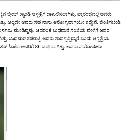
ೀಚ್ ಕ್ಯಾಂಡಿ ಆಸ್ಪತ್ರೆಗೆ ದಾಖಲಿಸಲಾಗಿತ್ತು. ಪ್ರಾರಂಭದಲ್ಲಿ ಅವರು
ಗಿತ್ತು. ಅಲ್ಲದೇ ಅವರು ಸಹ ನಾನು ಆರೋಗ್ಯವಾಗಿಯೇ ಇದ್ದೇನೆ. ಚಿಂತಿಸಬೇಡಿ
ುಮಾನಗಳು ಮೂಡಿದ್ದವು. ಅದರಂತೆ ಬುಧವಾರ ಸಂಜೆಯ ವೇಳೆಗೆ ಅವರ
ಿತ್ತು. ಬುಧವಾರ ತಡರಾತ್ರಿ ಅವರು ಸಾವನ್ನಪ್ಪಿದ್ದಾರೆ ಎಂದು ಆಸ್ಪತ್ರೆಯ
ತನ್ ಟಾಟಾ ಅವರಿಗೆ 86 ವರ್ಷವಾಗಿತ್ತು. ಅವರು ವಯೋಸಹಜ