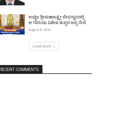
ಉಚ್ಚಿಲ ಶ್ರೀಮಹಾಲಕ್ಷ್ಮೀ ದೇವಸ್ಥಾನದಲ್ಲಿ
ಆ.10ರಂದು ವಿಶೇಷ ತುಪ್ಪದ ಅಪ್ಪ ಸೇವೆ
August 8, 2026
Load more
RECENT COMMENTS