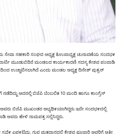
ಯವಸಾಯ ಸೇವಾ ಸಹಕಾರಿ ಸಂಘದ ಅಧ್ಯಕ್ಷ &ಉಪಾಧ್ಯಕ್ಷ ಚುನಾವಣೆಯ ಸಂದಭ೯
ಪಾರ್ಟಿ ಮೂಡುಬಿದಿರೆ ಮಂಡಲದ ಕಾರ್ಯಕಾರಣಿ ಸದಸ್ಯ ಕೇಶವ ಪಂಜಾಡಿ
ಕ್ಷದಿಂದ ಉಚ್ಚಾಟಿಸಲಾಗಿದೆ ಎಂದು ಮಂಡಲ ಅಧ್ಯಕ್ಷ ದಿನೇಶ್ ಪುತ್ರನ್
 ನಡೆದಿದ್ದು ಅದರಲ್ಲಿ ಬಿಜೆಪಿ ಬೆಂಬಲಿತ 10 ಮಂದಿ ಹಾಗೂ ಕಾಂಗ್ರೆಸ್
ಟಿ ಅವರು ಬಿಜೆಪಿ ಮುಖಂಡರ ಅಭ್ಯಥಿ೯ಯಾಗಿದ್ದರು.ಇದೇ ಸಂದಭ೯ದಲ್ಲಿ
ಡಿ ಅವರು ಹೇಳಿ ನಾಮಪತ್ರ ಸಲ್ಲಿಸಿದ್ದರು.
ೇ ಸ್ಪಧೆ೯ ಏಪ೯ಟ್ಟಿದ್ದು. ಗುಪ್ತ ಮತದಾನದಲ್ಲಿ ಕೇಶವ ಪೂಜಾರಿ ಅವರಿಗೆ ಅತೀ