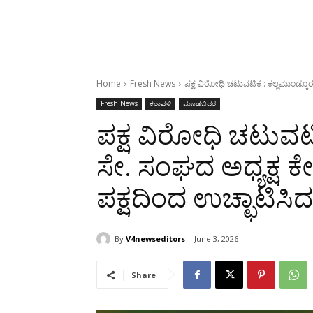
Home
Fresh News
ಪಕ್ಷ ವಿರೋಧಿ ಚಟುವಟಿಕೆ : ಕಲ್ಲಮುಂಡ್ಕೂರ
Fresh News
ಕರಾವಳಿ
ಮೂಡಬಿದರೆ
ಪಕ್ಷ ವಿರೋಧಿ ಚಟುವಟಿಕ
ಸೇ. ಸಂಘದ ಅಧ್ಯಕ್ಷ 
ಪಕ್ಷದಿಂದ ಉಚ್ಛಾಟಿಸಿದ
By
V4newseditors
June 3, 2026
Share