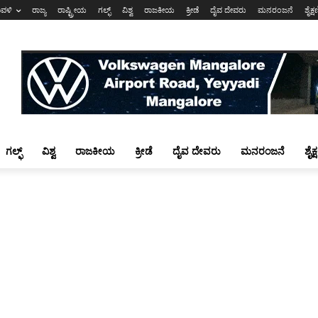
ಾವಳಿ
ರಾಜ್ಯ
ರಾಷ್ಟ್ರೀಯ
ಗಲ್ಫ್
ವಿಶ್ವ
ರಾಜಕೀಯ
ಕ್ರೀಡೆ
ದೈವ ದೇವರು
ಮನರಂಜನೆ
ಶೈಕ್
ಗಲ್ಫ್
ವಿಶ್ವ
ರಾಜಕೀಯ
ಕ್ರೀಡೆ
ದೈವ ದೇವರು
ಮನರಂಜನೆ
ಶೈಕ