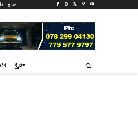
ಷಣಿಕ
ಕ್ರೈಮ್
್ಷಣಿಕ
ಕ್ರೈಮ್