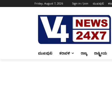
Friday, August 7, 2026
Sign in / Join
ಮುಖಪುಟ
ಕರ
ಮುಖಪುಟ
ಕರಾವಳಿ
ರಾಜ್ಯ
ರಾಷ್ಟ್ರೀಯ