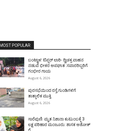
MOST POPULAR
ಬಂಟ್ವಾಳ: ಟಿಪ್ಪರ್ ಲಾರಿ- ದ್ವಿಚಕ್ರ ವಾಹನ
ನಡುವೆ ಭೀಕರ ಅಪಘಾತ :ಸವಾರರಿಬ್ಬರಿಗೆ
ಗಂಭೀರ ಗಾಯ
August 6, 2026
ಪುರಸಭೆಯಿಂದ ರಸ್ತೆ ಗುಂಡಿಗಳಿಗೆ
ತಾತ್ಕಾಲಿಕ ಮುಕ್ತಿ
August 6, 2026
ಸಾರೆಪುಣಿ: ಮೃತ ನಿಶಾನಾ ಕುಟುಂಬಕ್ಕೆ 3
ಲಕ್ಷ ಪರಿಹಾರ ಮಂಜೂರು: ಶಾಸಕ ಅಶೋಕ್
ರೈ