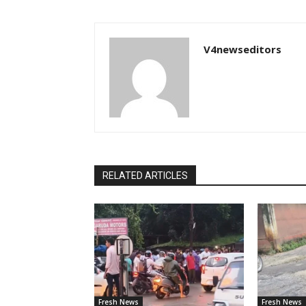
V4newseditors
RELATED ARTICLES
Fresh News
Fresh News