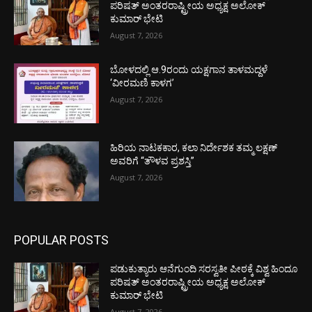
ಪರಿಷತ್ ಅಂತರರಾಷ್ಟ್ರೀಯ ಅಧ್ಯಕ್ಷ ಅಲೋಕ್
ಕುಮಾರ್ ಭೇಟಿ
August 7, 2026
ಬೋಳದಲ್ಲಿ ಆ.9ರಂದು ಯಕ್ಷಗಾನ ತಾಳಮದ್ದಳೆ
‘ವೀರಮಣಿ ಕಾಳಗ’
August 7, 2026
ಹಿರಿಯ ನಾಟಕಕಾರ, ಕಲಾ ನಿರ್ದೇಶಕ ತಮ್ಮ ಲಕ್ಷಣ್
ಅವರಿಗೆ “ತೌಳವ ಪ್ರಶಸ್ತಿ”
August 7, 2026
POPULAR POSTS
ಪಡುಕುತ್ಯಾರು ಆನೆಗುಂದಿ ಸರಸ್ವತೀ ಪೀಠಕ್ಕೆ ವಿಶ್ವ ಹಿಂದೂ
ಪರಿಷತ್ ಅಂತರರಾಷ್ಟ್ರೀಯ ಅಧ್ಯಕ್ಷ ಅಲೋಕ್
ಕುಮಾರ್ ಭೇಟಿ
August 7, 2026