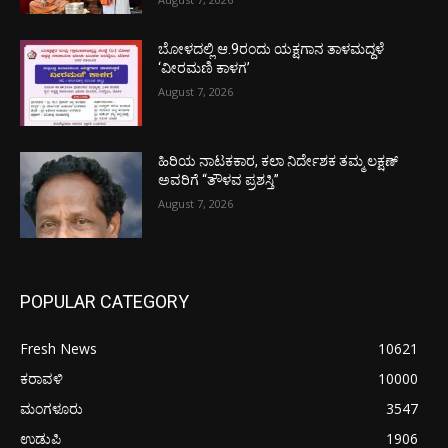
ಬೋಳದಲ್ಲಿ ಆ.9ರಂದು ಯಕ್ಷಗಾನ ತಾಳಮದ್ದಳೆ
‘ವೀರಮಣಿ ಕಾಳಗ’
August 7, 2026
ಹಿರಿಯ ನಾಟಕಕಾರ, ಕಲಾ ನಿರ್ದೇಶಕ ತಮ್ಮ ಲಕ್ಷಣ್
ಅವರಿಗೆ “ತೌಳವ ಪ್ರಶಸ್ತಿ”
August 7, 2026
POPULAR CATEGORY
Fresh News
10621
ಕರಾವಳಿ
10000
ಮಂಗಳೂರು
3547
ಉಡುಪಿ
1906