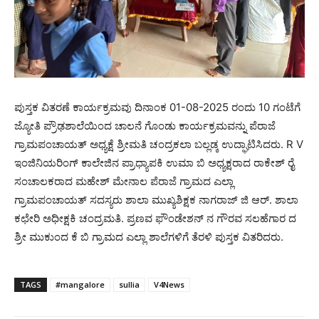
ಪುಸ್ತಕ ವಿತರಣೆ ಕಾರ್ಯಕ್ರಮವು ದಿನಾಂಕ 01-08-2025 ರಂದು 10 ಗಂಟೆಗೆ
ಜ್ಯೋತಿ ಪ್ರೌಢಶಾಲೆಯಿಂದ ಚಾಲನೆ ಗೊಂಡು ಕಾರ್ಯಕ್ರಮವನ್ನು ಪೆರಾಜೆ
ಗ್ರಾಮಪಂಚಾಯತ್ ಅಧ್ಯಕ್ಷೆ ಶ್ರೀಮತಿ ಚಂದ್ರಕಲಾ ಬಲ್ಲಡ್ಕ ಉದ್ಘಾಟಿಸಿದರು. R V
ಇಂಜಿನಿಯರಿಂಗ್ ಕಾಲೇಜಿನ ಪ್ರಾಧ್ಯಾಪಕಿ ಉಮಾ ಬಿ ಅಧ್ಯಕ್ಷರಾದ ರಾಕೇಶ್ ರೈ
ಸಂಚಾಲಕರಾದ ಮಹೇಶ್ ಮೇನಾಲ ಪೆರಾಜೆ ಗ್ರಾಮದ ಎಲ್ಲಾ
ಗ್ರಾಮಪಂಚಾಯತ್ ಸದಸ್ಯರು ಶಾಲಾ ಮುಖ್ಯಶಿಕ್ಷಕ ನಾಗರಾಜ್ ಜಿ ಆರ್. ಶಾಲಾ
ಕಛೇರಿ ಅಧೀಕ್ಷಕಿ ಚಂದ್ರಮತಿ. ಪ್ರಣವ ಫೌಂಡೇಶನ್ ನ ಗೌರವ ಸಲಹೆಗಾರ ದ
ಶ್ರೀ ಮುಕುಂದ ಕೆ ಬಿ ಗ್ರಾಮದ ಎಲ್ಲಾ ಶಾಲೆಗಳಿಗೆ ತೆರಳಿ ಪುಸ್ತಕ ವಿತರಿದರು.
TAGS
#mangalore
sullia
V4News