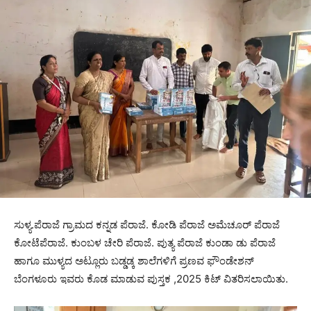
ಸುಳ್ಯ.ಪೆರಾಜೆ ಗ್ರಾಮದ ಕನ್ನಡ ಪೆರಾಜೆ. ಕೋಡಿ ಪೆರಾಜೆ ಅಮೆಚೂರ್ ಪೆರಾಜೆ
ಕೋಟೆಪೆರಾಜೆ. ಕುಂಬಳ ಚೇರಿ ಪೆರಾಜೆ. ಪುತ್ಯ ಪೆರಾಜೆ ಕುಂಡಾ ಡು ಪೆರಾಜೆ
ಹಾಗೂ ಮುಳ್ಯದ ಅಟ್ಲೂರು ಬಡ್ಡಡ್ಕ ಶಾಲೆಗಳಿಗೆ ಪ್ರಣವ ಫೌಂಡೇಶನ್
ಬೆಂಗಳೂರು ಇವರು ಕೊಡ ಮಾಡುವ ಪುಸ್ತಕ ,2025 ಕಿಟ್ ವಿತರಿಸಲಾಯಿತು.