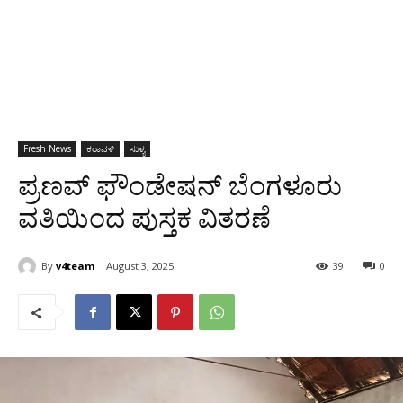
Fresh News
ಕರಾವಳಿ
ಸುಳ್ಯ
ಪ್ರಣವ್ ಫೌಂಡೇಷನ್ ಬೆಂಗಳೂರು
ವತಿಯಿಂದ ಪುಸ್ತಕ ವಿತರಣೆ
By
v4team
August 3, 2025
39
0