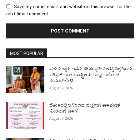
Save my name, email, and website in this browser for the
next time I comment.
MOST POPULAR
ಪಡುಕುತ್ಯಾರು ಆನೆಗುಂದಿ ಸರಸ್ವತೀ ಪೀಠಕ್ಕೆ ವಿಶ್ವ ಹಿಂದೂ
ಪರಿಷತ್ ಅಂತರರಾಷ್ಟ್ರೀಯ ಅಧ್ಯಕ್ಷ ಅಲೋಕ್
ಕುಮಾರ್ ಭೇಟಿ
August 7, 2026
ಬೋಳದಲ್ಲಿ ಆ.9ರಂದು ಯಕ್ಷಗಾನ ತಾಳಮದ್ದಳೆ
‘ವೀರಮಣಿ ಕಾಳಗ’
August 7, 2026