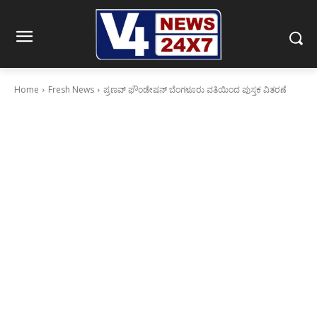
Home
Fresh News
ಪ್ರಣವ್ ಫೌಂಡೇಷನ್ ಬೆಂಗಳೂರು ವತಿಯಿಂದ ಪುಸ್ತಕ ವಿತರಣೆ