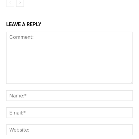
LEAVE A REPLY
Comment:
Na
Ema
Web