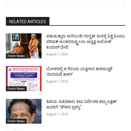
RELATED ARTICLES
ಪಡುಕುತ್ಯಾರು ಆನೆಗುಂದಿ ಸರಸ್ವತೀ ಪೀಠಕ್ಕೆ ವಿಶ್ವ ಹಿಂದೂ
ಪರಿಷತ್ ಅಂತರರಾಷ್ಟ್ರೀಯ ಅಧ್ಯಕ್ಷ ಅಲೋಕ್
ಕುಮಾರ್ ಭೇಟಿ
August 7, 2026
Fresh News
ಬೋಳದಲ್ಲಿ ಆ.9ರಂದು ಯಕ್ಷಗಾನ ತಾಳಮದ್ದಳೆ
‘ವೀರಮಣಿ ಕಾಳಗ’
August 7, 2026
Fresh News
ಹಿರಿಯ ನಾಟಕಕಾರ, ಕಲಾ ನಿರ್ದೇಶಕ ತಮ್ಮ ಲಕ್ಷಣ್
ಅವರಿಗೆ “ತೌಳವ ಪ್ರಶಸ್ತಿ”
August 7, 2026
Fresh News