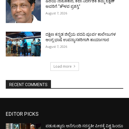
ಹಿರಿಯ ನಾಟಕಕಾರ, ಕಲಾ ನಿರ್ದೇಶಕ ತಮ್ಮ ಲಕ್ಷಣ್
ಅವರಿಗೆ “ತೌಳವ ಪ್ರಶಸ್ತಿ”
August 7, 2026
ದಕ್ಷಿಣ ಕನ್ನಡ ಜಿಲ್ಲೆಯ ಪದವಿ ಪೂರ್ವ ಕಾಲೇಜುಗಳ
ಆಂಗ್ಲ ಭಾಷೆ ಉಪನ್ಯಾಸಕರಿಗಾಗಿ ಕಾರ್ಯಾಗಾರ
August 7, 2026
Load more
RECENT COMMENTS
EDITOR PICKS
ಪಡುಕುತ್ಯಾರು ಆನೆಗುಂದಿ ಸರಸ್ವತೀ ಪೀಠಕ್ಕೆ ವಿಶ್ವ ಹಿಂದೂ