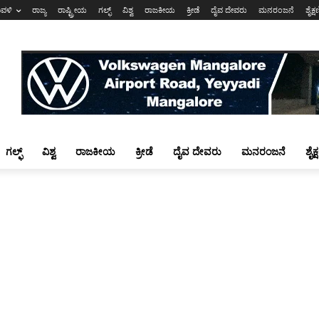
ಾವಳಿ
ರಾಜ್ಯ
ರಾಷ್ಟ್ರೀಯ
ಗಲ್ಫ್
ವಿಶ್ವ
ರಾಜಕೀಯ
ಕ್ರೀಡೆ
ದೈವ ದೇವರು
ಮನರಂಜನೆ
ಶೈಕ್
ಗಲ್ಫ್
ವಿಶ್ವ
ರಾಜಕೀಯ
ಕ್ರೀಡೆ
ದೈವ ದೇವರು
ಮನರಂಜನೆ
ಶೈಕ