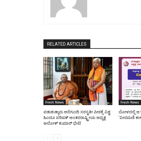
RELATED ARTICLES
Fresh News
Fresh News
ಪಡುಕುತ್ಯಾರು ಆನೆಗುಂದಿ ಸರಸ್ವತೀ ಪೀಠಕ್ಕೆ ವಿಶ್ವ
ಬೋಳದಲ್ಲಿ ಆ.
ಹಿಂದೂ ಪರಿಷತ್ ಅಂತರರಾಷ್ಟ್ರೀಯ ಅಧ್ಯಕ್ಷ
‘ವೀರಮಣಿ ಕಾ
ಅಲೋಕ್ ಕುಮಾರ್ ಭೇಟಿ