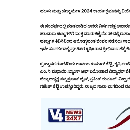
ಹಲಸು ಮತ್ತು ಹಣ್ಣು ಮೇಳ 2024 ಕಾರ್ಯಕ್ರಮವನ್ನು ನಿಯೋ
ಈ ಸಂದರ್ಭದಲ್ಲಿ ಮಾತನಾಡಿದ ಅವರು ನಿಸರ್ಗದತ್ತ ಆಹಾರ
ಹಲವಾರು ಹಣ್ಣುಗಳಿಗೆ ಸೂಕ್ತ ಮಾರುಕಟ್ಟೆ ದೊರಕಿದಲ್ಲಿ ರಾಸ
ಹಣ್ಣುಗಳ ತಿನಿಸಿನಿಂದ ಆರೋಗ್ಯವಂತ ಜೀವನ ನಡೆಸಲು ಸಾಧ್
ಇದೇ ಸಂದರ್ಬದಲ್ಲಿ ಪ್ರಗತಿಪರ ಕೃಷಿಕರಾದ ಶ್ರೀನಿವಾಸ ಹೆಗ್ಡೆ ಕ
ಬ್ರಹ್ಮಾವರ ರೋಟರಿಯ ಉದಯ ಕುಮಾರ್ ಶೆಟ್ಟಿ ,ಕೃಷಿ ಸಂಶೋ
ಎಂ. ಸಿ ಮಥಾಯಿ. ಬ್ಯಾಂಕ್ ಆಫ್ ಬರೋಡಾದ ವಿದ್ಯಾಧರ್ ಶೆಟ್ಟಿ, ಆಲ
ಜಿಲ್ಲಾ ಅಧ್ಯಕ್ಷ ಪದ್ಮಪ್ರಸಾದ್ ಜೈನ್,ಪ್ರತೀಶ್ ಕುಮಾರ್, ಮಿಲ
ಗಣೇಶ್ ಶೆಟ್ಟಿ ಉಪಸ್ಥಿತರಿದ್ದರು. ರಾಜ್ಯದ ನಾನಾ ಭಾಗದಿಂದ ನ