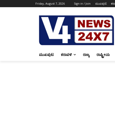
Friday, August 7, 2026
Sign in / Join
ಮುಖಪುಟ
ಕರ
ಮುಖಪುಟ
ಕರಾವಳಿ
ರಾಜ್ಯ
ರಾಷ್ಟ್ರೀಯ