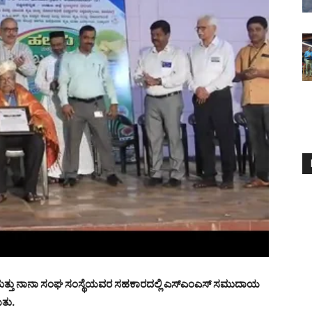
ೇಂದ್ರ ಮತ್ತು ನಾನಾ ಸಂಘ ಸಂಸ್ಥೆಯವರ ಸಹಕಾರದಲ್ಲಿ ಎಸ್‌ಎಂಎಸ್ ಸಮುದಾಯ
ಿತು.