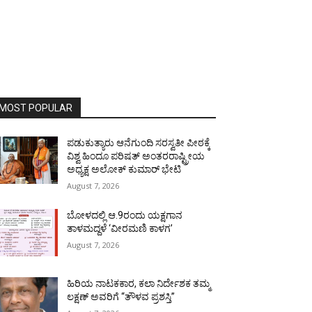
MOST POPULAR
ಪಡುಕುತ್ಯಾರು ಆನೆಗುಂದಿ ಸರಸ್ವತೀ ಪೀಠಕ್ಕೆ
ವಿಶ್ವ ಹಿಂದೂ ಪರಿಷತ್ ಅಂತರರಾಷ್ಟ್ರೀಯ
ಅಧ್ಯಕ್ಷ ಅಲೋಕ್ ಕುಮಾರ್ ಭೇಟಿ
August 7, 2026
ಬೋಳದಲ್ಲಿ ಆ.9ರಂದು ಯಕ್ಷಗಾನ
ತಾಳಮದ್ದಳೆ ‘ವೀರಮಣಿ ಕಾಳಗ’
August 7, 2026
ಹಿರಿಯ ನಾಟಕಕಾರ, ಕಲಾ ನಿರ್ದೇಶಕ ತಮ್ಮ
ಲಕ್ಷಣ್ ಅವರಿಗೆ “ತೌಳವ ಪ್ರಶಸ್ತಿ”