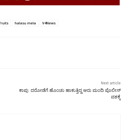
fruits
halasu mela
V4News
Next article
ಕಾಪು: ದರೋಡೆಗೆ ಹೊಂಚು ಹಾಕುತ್ತಿದ್ದ ಆರು ಮಂದಿ ಪೊಲೀಸ್
ವಶಕ್ಕೆ