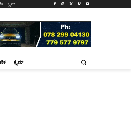
ಷಣಿಕ
ಕ್ರೈಮ್
್ಷಣಿಕ
ಕ್ರೈಮ್