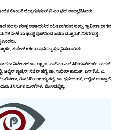
ಜಿತ ರೋಟರಿ ಜಿಲ್ಲಾ ಗವರ್ನರ್ ಬಿ ಎಂ ಭಟ್ ಉದ್ಘಾಟಿಸಿದರು.
ವಾದ ಹಲಸು ಮಾತ್ರ ರಾಸಾಯನಿಕ ರಹಿತವಾಗಿರುವ ಹಣ್ಣು. ಗ್ರಾಮೀಣ ಭಾಗದ
ಾಯನಿಕ ಬಳಕೆಯ ಫಾಸ್ಟ್ ಫುಡ್‌ನಿಂದ ಜನರು ಮುಕ್ತರಾಗಿ ನಿಸರ್ಗದತ್ತ
ಯ ಎಂದರು.
ೊಕ್ಕರ್ಣೆ, ಸುರೇಶ್ ಕರ್ಕೆರಾ ಇವರನ್ನು ಸನ್ಮಾನಿಸಲಾಯಿತು.
ಧನಾ ನಿರ್ದೇಶಕ ಡಾ, ಲಕ್ಷ್ಮಣ, ಎಸ್ ಎಂ.ಎಸ್ ಸಿರಿಯನ್‌ಚರ್ಚ್ ಫಾಧರ್
್ವಿನ್ ಕ್ವಾಡ್ರಸ್, ಸಚಿನ್ ಹೆಗ್ಡೆ, ಡಾ, ಸುಧೀರ್ ಕಾಮತ್, ಎಸ್ ಕೆ.ಪಿ. ಏ.
್ಟನ್ ಒಲಿವೇರಾ, ರೋಟರಿ ಸಂಕಯ್ಯ ಶೆಟ್ಟಿ, ಡಾ, ಧನಂಜಯ್, ಆಲ್ವಿನ್ ಅಂದ್ರಾದೆ,
ೂರಾರು ತಿನಿಸುಗಳ ಮಳಿಗೆಗಳು ಮೇಳದಲ್ಲಿತ್ತು.