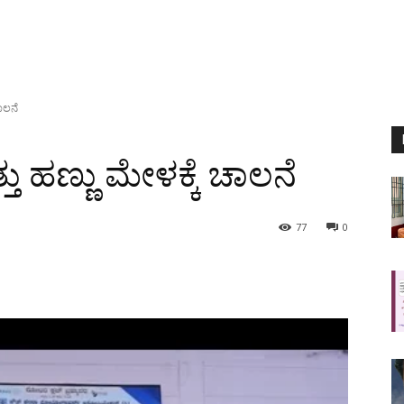
ಚಾಲನೆ
ತು ಹಣ್ಣು ಮೇಳಕ್ಕೆ ಚಾಲನೆ
77
0