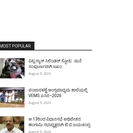
MOST POPULAR
ವಿಟ್ಲ:ಗ್ಯಾಸ್ ಸಿಲಿಂಡರ್ ಸ್ಪೋಟ : ಮನೆ
ಸಂಪೂರ್ಣವಾಗಿ ಜಖಂ
August 9, 2026
ವಂಜಾರಕಟ್ಟೆ ಆಂಗ್ಲಮಾಧ್ಯಮ ಶಾಲೆಯಲ್ಲಿ
VEMS ಐಸಿರ–2026
August 9, 2026
ಆ.13ರಿಂದ ವಿಧಾನಸಭೆ ಅಧಿವೇಶನ:
ಹಂಗಾಮಿ ಸಭಾಧ್ಯಕ್ಷರಾಗಿ ಟಿ.ಬಿ.ಜಯಚಂದ್ರ
August 9, 2026