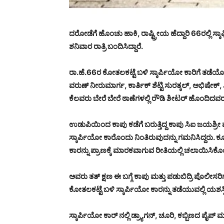
ದರೋಡೆಗೆ ಹೊಂಚು ಹಾಕಿ, ರಾಷ್ಟ್ರೀಯ ಹೆದ್ದಾರಿ 66ರಲ್ಲಿ ಸ್
ಶನಿವಾರ ರಾತ್ರಿ ಬಂದಿಸಿದ್ದಾರೆ.
ರಾ.ಹೆ.66ರ ಕೋತಲಕಟ್ಟೆ ಬಳಿ ಸ್ಕಾರ್ಪಿಯೋ ಕಾರಿಗೆ ತಡೆಯ
ವರುಣ್ ನೀರುಮಾರ್ಗ, ಕಾರ್ತಿಕ್ ಶೆಟ್ಟಿ ಸುರತ್ಕಲ್, ಅಭಿಷೇಕ್, 
ಕೆಲವರು ಬೇರೆ ಬೇರೆ ಠಾಣೆಗಳಲ್ಲಿ ರೌಡಿ ಶೀಟರ್ ಹೊಂದಿದವರಾಗ
ಉಡುಪಿಯಿಂದ ಕಾಪು‌ ಕಡೆಗೆ ಬರುತ್ತಿದ್ದ ಕಾಪು‌ ಸಿಐ ಜಯಶ್
ಸ್ಕಾರ್ಪಿಯೋ ಕಾರೊಂದು ನಿಂತಿರುವುದನ್ನು ಗಮನಿಸಿದ್ದರು. 
ಕಾರನ್ನು ಪ್ರಾಣಕ್ಕೆ ಮಾರಕವಾಗುವ ರೀತಿಯಲ್ಲಿ ಚಲಾಯಿಸಿಕೊಂಡ
ಅವರು ತತ್ ಕ್ಷಣ ಈ ಬಗ್ಗೆ ಕಾಪು ಮತ್ತು ಪಡುಬಿದ್ರಿ ಪೊಲೀಸರಿ
ಕೋತಲಕಟ್ಟೆ ಬಳಿ ಸ್ಕಾರ್ಪಿಯೋ ಕಾರನ್ನು ತಡೆಯುವಲ್ಲಿ ಯಶಸ್
ಸ್ಕಾರ್ಪಿಯೋ ಕಾರ್ ನಲ್ಲಿ ಡ್ರ್ಯಾಗನ್, ಚೂರಿ, ಕಬ್ಬಿಣದ ಪೈಪ್ ಮತ