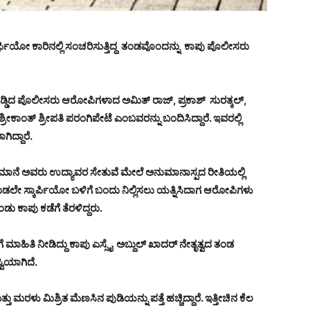
ಕಾರ್ಫಿಯೋ ಕಾರಿನಲ್ಲಿ ಸಂಚರಿಸುತ್ತಿದ್ದ ತಂಡವೊಂದನ್ನು ಕಾಪು ಪೊಲೀಸರು
ೊಡ್ಡಿದ ಪೊಲೀಸರು ಆರೋಪಿಗಳಾದ ಅಮಿತ್ ರಾಜ್, ಪ್ರಕಾಶ್ ಸುರತ್ಕಲ್,
ಶ್ರೀಕಾಂತ್ ಶ್ರೀಪತಿ ಪರಂಗಿಪೇಟೆ ಎಂಬವರನ್ನು ಬಂದಿಸಿದ್ದಾರೆ. ಇವರಲ್ಲಿ
ಿದ್ದಾರೆ.
ರೀ ಮಾನೆ ಅವರು ಉದ್ಯಾವರ ಸೇತುವೆ ಮೇಲೆ ಅನುಮಾನಾಸ್ಪದ ರೀತಿಯಲ್ಲಿ
ಕೂಡಲೇ ಸ್ಕಾರ್ಪಿಯೋ ಬಳಿಗೆ ಬಂದು ನಿಲ್ಲಿಸಲು ಯತ್ನಿಸಿದಾಗ ಆರೋಪಿಗಳು
ು ಕಾಪು ಕಡೆಗೆ ತೆರಳಿದ್ದರು.
ಗೆ ಮಾಹಿತಿ ನೀಡಿದ್ದು ಕಾಪು ಎಸ್ಸೈ ಅಬ್ದುಲ್ ಖಾದರ್ ನೇತೃತ್ವದ ತಂಡ
ವಿಯಾಗಿದೆ.
್ತು ಮರಳು ಮಿಶ್ರಿತ ಮೆಣಸಿನ ಪುಡಿಯನ್ನು ಪತ್ತೆ ಹಚ್ಚಿದ್ದಾರೆ. ಇತ್ತೀಚಿನ ಕೆಲ