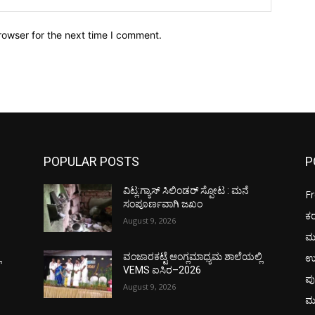
rowser for the next time I comment.
POPULAR POSTS
P
ವಿಟ್ಲ:ಗ್ಯಾಸ್ ಸಿಲಿಂಡರ್ ಸ್ಪೋಟ : ಮನೆ
F
ಸಂಪೂರ್ಣವಾಗಿ ಜಖಂ
ಕ
August 9, 2026
ಮ
ಉ
ಿ
ವಂಜಾರಕಟ್ಟೆ ಆಂಗ್ಲಮಾಧ್ಯಮ ಶಾಲೆಯಲ್ಲಿ
VEMS ಐಸಿರ–2026
ಪು
August 9, 2026
ಮ