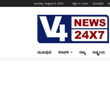
Sunday, August 9, 2026
Sign in / Join
ಮುಖಪುಟ
ಕ
ಮುಖಪುಟ
ಕರಾವಳಿ
ರಾಜ್ಯ
ರಾಷ್ಟ್ರೀಯ