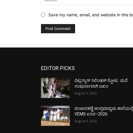
Save my name, email, and website in this b
EDITOR PICKS
ವಿಟ್ಲ:ಗ್ಯಾಸ್ ಸಿಲಿಂಡರ್ ಸ್ಪೋಟ : ಮನೆ
ಸಂಪೂರ್ಣವಾಗಿ ಜಖಂ
August 9, 2026
ವಂಜಾರಕಟ್ಟೆ ಆಂಗ್ಲಮಾಧ್ಯಮ ಶಾಲೆಯಲ್ಲ
VEMS ಐಸಿರ–2026
August 9, 2026