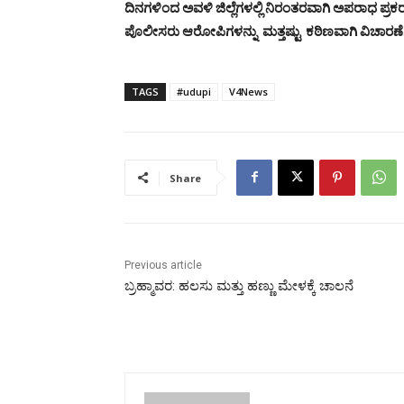
ದಿನಗಳಿಂದ ಅವಳಿ ಜಿಲ್ಲೆಗಳಲ್ಲಿ ನಿರಂತರವಾಗಿ ಅಪರಾಧ ಪ್ರಕರಣಗಳ
ಪೊಲೀಸರು ಆರೋಪಿಗಳನ್ನು ಮತ್ತಷ್ಟು ಕಠಿಣವಾಗಿ ವಿಚಾರಣೆಗ
TAGS
#udupi
V4News
Share
Previous article
ಬ್ರಹ್ಮಾವರ: ಹಲಸು ಮತ್ತು ಹಣ್ಣು ಮೇಳಕ್ಕೆ ಚಾಲನೆ