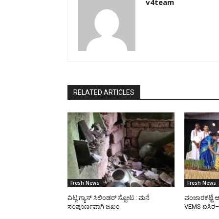
v4team
RELATED ARTICLES
Fresh News
Fresh News
ವಿಟ್ಲ:ಗ್ಯಾಸ್ ಸಿಲಿಂಡರ್ ಸ್ಪೋಟ : ಮನೆ
ವಂಜಾರಕಟ್ಟೆ ಆ
ಸಂಪೂರ್ಣವಾಗಿ ಜಖಂ
VEMS ಐಸಿರ