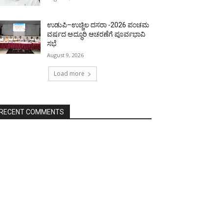
ಉಡುಪಿ–ಉಚ್ಚಿಲ ದಸರಾ -2026 ಪಂಚಮ
ವರ್ಷದ ಅದ್ಧೂರಿ ಆಚರಣೆಗೆ ಪೂರ್ವಭಾವಿ
ಸಭೆ
August 9, 2026
Load more
RECENT COMMENTS