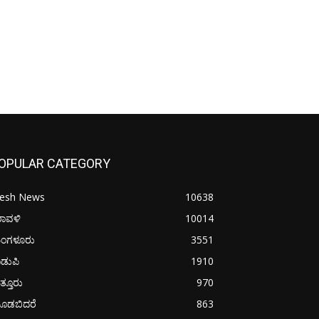
OPULAR CATEGORY
resh News
10638
ರಾವಳಿ
10014
ಂಗಳೂರು
3551
ಡುಪಿ
1910
ತ್ತೂರು
970
ೂಡಬಿದರೆ
863