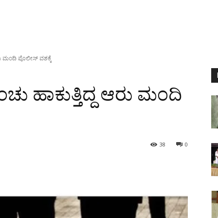
ು ಮಂದಿ ಪೊಲೀಸ್ ವಶಕ್ಕೆ
ು ಹಾಕುತ್ತಿದ್ದ ಆರು ಮಂದಿ
38
0