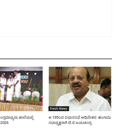
Fresh News
ಂಗ್ಲಮಾಧ್ಯಮ ಶಾಲೆಯಲ್ಲಿ
ಆ.13ರಿಂದ ವಿಧಾನಸಭೆ ಅಧಿವೇಶನ: ಹಂಗಾಮಿ
–2026
ಸಭಾಧ್ಯಕ್ಷರಾಗಿ ಟಿ.ಬಿ.ಜಯಚಂದ್ರ