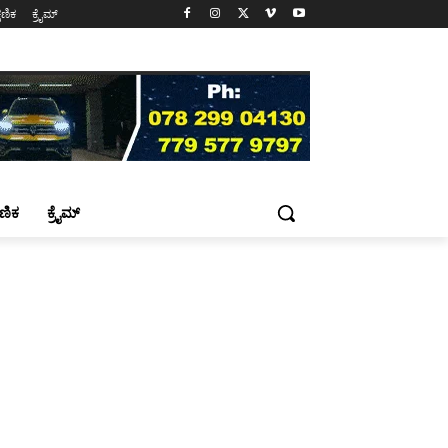
್ಷಣಿಕ
ಕ್ರೈಮ್
್ಷಣಿಕ
ಕ್ರೈಮ್