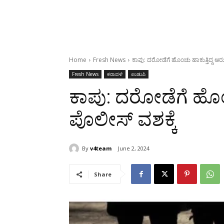
Home
Fresh News
ಕಾಪು: ದರೋಡೆಗೆ ಹೊಂಚು ಹಾಕುತ್ತಿದ್ದ ಆರ
Fresh News
ಕರಾವಳಿ
ಉಡುಪಿ
ಕಾಪು: ದರೋಡೆಗೆ ಹೊಂಚ
ಪೊಲೀಸ್ ವಶಕ್ಕೆ
By
v4team
June 2, 2024
Share