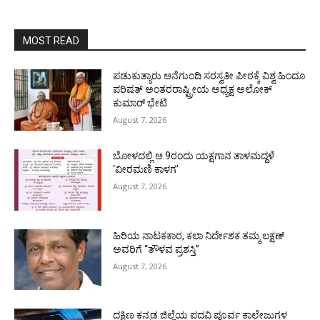
MOST READ
ಪಡುಕುತ್ಯಾರು ಆನೆಗುಂದಿ ಸರಸ್ವತೀ ಪೀಠಕ್ಕೆ ವಿಶ್ವ ಹಿಂದೂ
ಪರಿಷತ್ ಅಂತರರಾಷ್ಟ್ರೀಯ ಅಧ್ಯಕ್ಷ ಅಲೋಕ್
ಕುಮಾರ್ ಭೇಟಿ
August 7, 2026
ಬೋಳದಲ್ಲಿ ಆ.9ರಂದು ಯಕ್ಷಗಾನ ತಾಳಮದ್ದಳೆ
‘ವೀರಮಣಿ ಕಾಳಗ’
August 7, 2026
ಹಿರಿಯ ನಾಟಕಕಾರ, ಕಲಾ ನಿರ್ದೇಶಕ ತಮ್ಮ ಲಕ್ಷಣ್
ಅವರಿಗೆ “ತೌಳವ ಪ್ರಶಸ್ತಿ”
August 7, 2026
ದಕ್ಷಿಣ ಕನ್ನಡ ಜಿಲ್ಲೆಯ ಪದವಿ ಪೂರ್ವ ಕಾಲೇಜುಗಳ