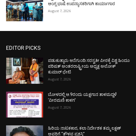
ಆಂಗ್ಲ ಭಾಷೆ ಉಪನ್ಯಾಸಕರಿಗಾಗಿ ಕಾರ್ಯಾಗಾರ
August 7, 2026
EDITOR PICKS
ಪಡುಕುತ್ಯಾರು ಆನೆಗುಂದಿ ಸರಸ್ವತೀ ಪೀಠಕ್ಕೆ ವಿಶ್ವ ಹಿಂದೂ
ಪರಿಷತ್ ಅಂತರರಾಷ್ಟ್ರೀಯ ಅಧ್ಯಕ್ಷ ಅಲೋಕ್
ಕುಮಾರ್ ಭೇಟಿ
August 7, 2026
ಬೋಳದಲ್ಲಿ ಆ.9ರಂದು ಯಕ್ಷಗಾನ ತಾಳಮದ್ದಳೆ
‘ವೀರಮಣಿ ಕಾಳಗ’
August 7, 2026
ಹಿರಿಯ ನಾಟಕಕಾರ, ಕಲಾ ನಿರ್ದೇಶಕ ತಮ್ಮ ಲಕ್ಷಣ್
ಅವರಿಗೆ “ತೌಳವ ಪ್ರಶಸ್ತಿ”