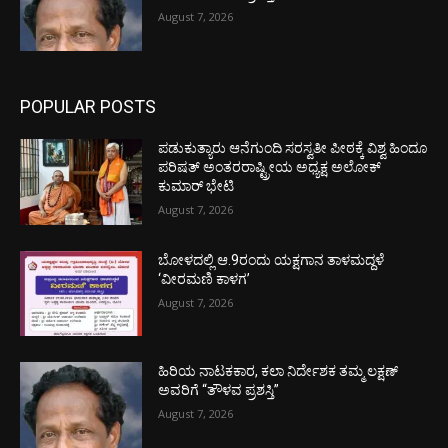
August 7, 2026
POPULAR POSTS
ಪಡುಕುತ್ಯಾರು ಆನೆಗುಂದಿ ಸರಸ್ವತೀ ಪೀಠಕ್ಕೆ ವಿಶ್ವ ಹಿಂದೂ
ಪರಿಷತ್ ಅಂತರರಾಷ್ಟ್ರೀಯ ಅಧ್ಯಕ್ಷ ಅಲೋಕ್
ಕುಮಾರ್ ಭೇಟಿ
August 7, 2026
ಬೋಳದಲ್ಲಿ ಆ.9ರಂದು ಯಕ್ಷಗಾನ ತಾಳಮದ್ದಳೆ
‘ವೀರಮಣಿ ಕಾಳಗ’
August 7, 2026
ಹಿರಿಯ ನಾಟಕಕಾರ, ಕಲಾ ನಿರ್ದೇಶಕ ತಮ್ಮ ಲಕ್ಷಣ್
ಅವರಿಗೆ “ತೌಳವ ಪ್ರಶಸ್ತಿ”
August 7, 2026