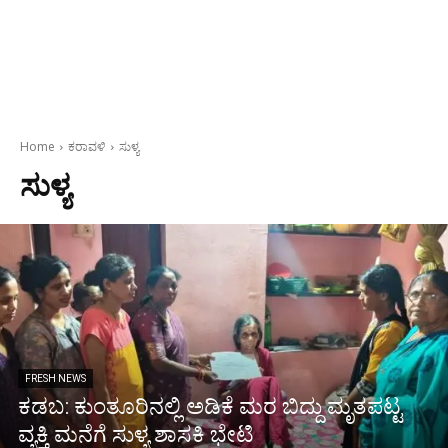
Home
ಕರಾವಳಿ
ಸುಳ್ಯ
ಸುಳ್ಯ
FRESH NEWS
ಕಡಬ: ಕುಂತೂರಿನಲ್ಲಿ ಅಡಿಕೆ ಮರ ಬಿದ್ದು ಮೃತಪಟ್ಟ
ವ್ಯಕ್ತಿ ಮನೆಗೆ ಸುಳ್ಯ ಶಾಸಕಿ ಭೇಟಿ