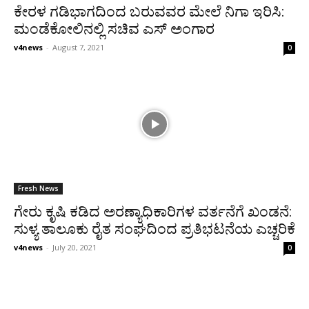
ಕೇರಳ ಗಡಿಭಾಗದಿಂದ ಬರುವವರ ಮೇಲೆ ನಿಗಾ ಇರಿಸಿ:
ಮಂಡೆಕೋಲಿನಲ್ಲಿ ಸಚಿವ ಎಸ್ ಅಂಗಾರ
v4news
-
August 7, 2021
0
Fresh News
ಗೇರು ಕೃಷಿ ಕಡಿದ ಅರಣ್ಯಾಧಿಕಾರಿಗಳ ವರ್ತನೆಗೆ ಖಂಡನೆ:
ಸುಳ್ಯ ತಾಲೂಕು ರೈತ ಸಂಘದಿಂದ ಪ್ರತಿಭಟನೆಯ ಎಚ್ಚರಿಕೆ
v4news
-
July 20, 2021
0