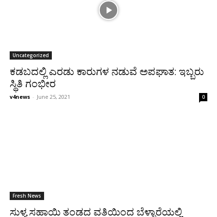
Uncategorized
ಕಡಬದಲ್ಲಿ ಎರಡು ಕಾರುಗಳ ನಡುವೆ ಅಪಘಾತ: ಇಬ್ಬರು
ಸ್ಥಿತಿ ಗಂಭೀರ
v4news
-
June 25, 2021
0
Fresh News
ಸುಳ್ಯ ಸಹಾಯಿ ತಂಡದ ವತಿಯಿಂದ ಬೆಳ್ಳಾರೆಯಲ್ಲಿ