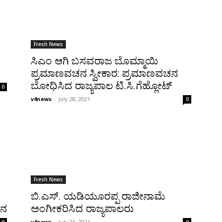
Fresh News
ಸಿಎಂ ಆಗಿ ಬಸವರಾಜ ಬೊಮ್ಮಾಯಿ
ಪ್ರಮಾಣವಚನ ಸ್ವೀಕಾರ: ಪ್ರಮಾಣವಚನ
ಬೋಧಿಸಿದ ರಾಜ್ಯಪಾಲ ಟಿ.ಸಿ.ಗೆಹ್ಲೋಟ್
0
v4news
-
July 28, 2021
0
Fresh News
ಬಿ.ಎಸ್. ಯಡಿಯೂರಪ್ಪ ರಾಜೀನಾಮೆ
ಚನ
ಅಂಗೀಕರಿಸಿದ ರಾಜ್ಯಪಾಲರು
v4news
-
July 26, 2021