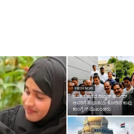
FRESH NEWS
ನೂತನ ಸಚಿವ ರಿಜ್ವಾನ್ ಹರ್ಷದ್
ಅವರಿಗೆ ಶುಭಾಶಯ ಕೋರಿದ ಕಾಪು
ಕಾಂಗ್ರೆಸ್ ಮುಖಂಡರು