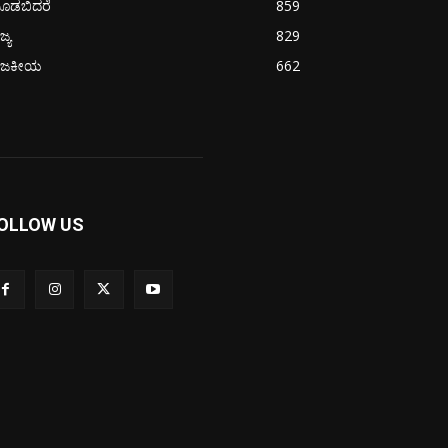
ೂಡಬಿದರೆ
859
ಜ್ಯ
829
ಾಜಕೀಯ
662
OLLOW US