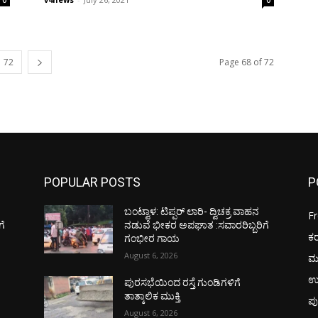
0
0
72
Page 68 of 72
POPULAR POSTS
P
ಬಂಟ್ವಾಳ: ಟಿಪ್ಪರ್ ಲಾರಿ- ದ್ವಿಚಕ್ರ ವಾಹನ
F
ಗೆ
ನಡುವೆ ಭೀಕರ ಅಪಘಾತ :ಸವಾರರಿಬ್ಬರಿಗೆ
ಕ
ಗಂಭೀರ ಗಾಯ
August 6, 2026
ಮ
ಉ
ಪುರಸಭೆಯಿಂದ ರಸ್ತೆ ಗುಂಡಿಗಳಿಗೆ
ತಾತ್ಕಾಲಿಕ ಮುಕ್ತಿ
ಪು
August 6, 2026