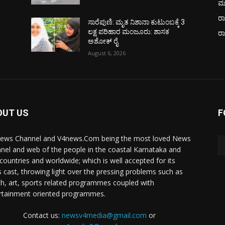
ಮ
ರಾ
ಸಾರೆಪುಣಿ: ಮೃತ ನಿಶಾನಾ ಕುಟುಂಬಕ್ಕೆ 3
ಲಕ್ಷ ಪರಿಹಾರ ಮಂಜೂರು: ಶಾಸಕ
ರ
ಅಶೋಕ್ ರೈ
August 6, 2026
OUT US
F
ews Channel and V4news.Com being the most loved News
nel and web of the people in the coastal Karnataka and
 countries and worldwide; which is well accepted for its
 cast, throwing light over the pressing problems such as
th, art, sports related programmes coupled with
rtainment oriented programmes.
Contact us:
newsv4media@gmail.com
or