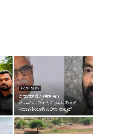
FRESH NEWS
ವಿಧಾನಸಭೆ ಸ್ಪೀಕರ್ ಆಗಿ
ಜಿ.ಎಸ್.ಪಾಟೀಲ್, ವಿಧಾನಪರಿಷತ್
ಸಭಾಪತಿಯಾಗಿ ಸಲೀಂ ಅಹ್ಮದ್‌