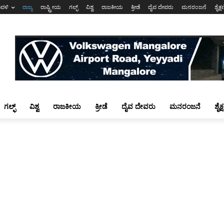
ಾವಳಿ
ರಾಜ್ಯ
ರಾಷ್ಟ್ರೀಯ
ಗಲ್ಫ್
ವಿಶ್ವ
ರಾಜಕೀಯ
ಕ್ರೀಡೆ
ದೈವ ದೇವರು
ಮನರಂಜನೆ
ಶೈಕ್
ಗಲ್ಫ್
ವಿಶ್ವ
ರಾಜಕೀಯ
ಕ್ರೀಡೆ
ದೈವ ದೇವರು
ಮನರಂಜನೆ
ಶೈಕ