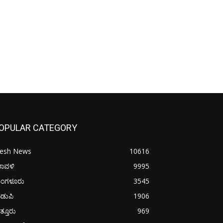
OPULAR CATEGORY
resh News
10616
ರಾವಳಿ
9995
ಂಗಳೂರು
3545
ಡುಪಿ
1906
ತ್ತೂರು
969