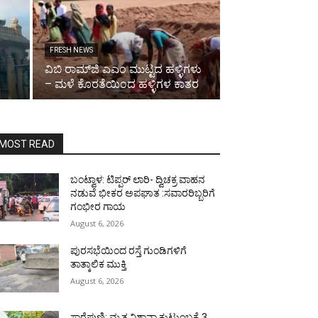
FRESH NEWS
ವಿಬಿ ರಾಮ್‌ಜಿ ಎಎಂ ಮುಟ್ಟದ ಹಳ್ಳಿಗಳು
– ಮಳೆ ಕೊರತೆಯಿಂದ ಹಳ್ಳಿಗಳ ಕಾತರ
MOST READ
ಬಂಟ್ವಾಳ: ಟಿಪ್ಪರ್ ಲಾರಿ- ದ್ವಿಚಕ್ರ ವಾಹನ
ನಡುವೆ ಭೀಕರ ಅಪಘಾತ :ಸವಾರರಿಬ್ಬರಿಗೆ
ಗಂಭೀರ ಗಾಯ
August 6, 2026
ಪುರಸಭೆಯಿಂದ ರಸ್ತೆ ಗುಂಡಿಗಳಿಗೆ
ತಾತ್ಕಾಲಿಕ ಮುಕ್ತಿ
August 6, 2026
ಸಾರೆಪುಣಿ: ಮೃತ ನಿಶಾನಾ ಕುಟುಂಬಕ್ಕೆ 3