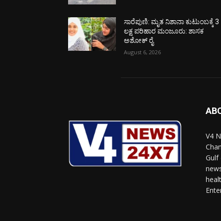
ಸಾರೆಪುಣಿ: ಮೃತ ನಿಶಾನಾ ಕುಟುಂಬಕ್ಕೆ 3
ಲಕ್ಷ ಪರಿಹಾರ ಮಂಜೂರು: ಶಾಸಕ
ಅಶೋಕ್ ರೈ
August 6, 2026
AB
V4 N
Chan
Gulf
news
heal
Ente