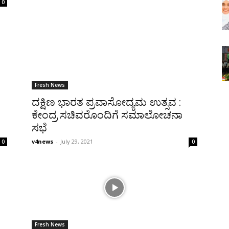
0
Fresh News
ದಕ್ಷಿಣ ಭಾರತ ಪ್ರವಾಸೋದ್ಯಮ ಉತ್ಸವ :
ಕೇಂದ್ರ ಸಚಿವರೊಂದಿಗೆ ಸಮಾಲೋಚನಾ
ಸಭೆ
v4news
-
July 29, 2021
0
0
Fresh News