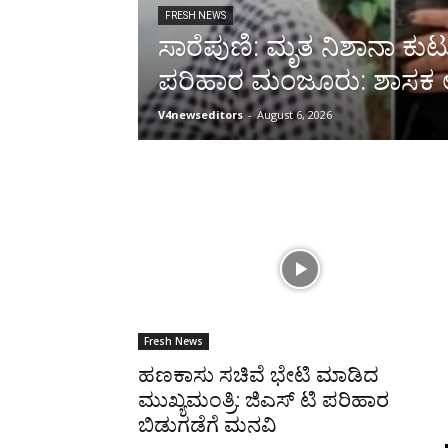
FRESH NEWS
ಸಾರೆಪುಣಿ: ಮೃತ ನಿಶಾನಾ ಕುಟುಂ
ಪರಿಹಾರ ಮಂಜೂರು: ಶಾಸಕ 
V4newseditors
-
August 6, 2026
Fresh News
ಹಣಕಾಸು ಸಚಿವೆ ಭೇಟಿ ಮಾಡಿದ
ಮುಖ್ಯಮಂತ್ರಿ: ಜಿಎಸ್ ಟಿ ಪರಿಹಾರ
ಬಿಡುಗಡೆಗೆ ಮನವಿ