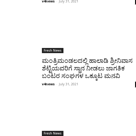
v4news
-
July 31, 2021
Fresh News
ಮಂತ್ರಿಮಂಡಲದಲ್ಲಿ ಹಾಲಾಡಿ ಶ್ರೀನಿವಾಸ
ಶೆಟ್ಟಿಯವರಿಗೆ ಸ್ಥಾನ ನೀಡಲು ಜಾಗತಿಕ
ಬಂಟರ ಸಂಘಗಳ ಒಕ್ಕೂಟ ಮನವಿ
v4news
-
July 31, 2021
Fresh News