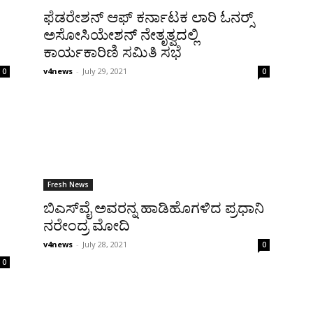
ಫೆಡರೇಶನ್ ಆಫ್ ಕರ್ನಾಟಕ ಲಾರಿ ಓನರ್‍ಸ್
ಅಸೋಸಿಯೇಶನ್ ನೇತೃತ್ವದಲ್ಲಿ
ಕಾರ್ಯಕಾರಿಣಿ ಸಮಿತಿ ಸಭೆ
v4news
-
July 29, 2021
0
0
Fresh News
ಬಿಎಸ್‌ವೈ ಅವರನ್ನ ಹಾಡಿಹೊಗಳಿದ ಪ್ರಧಾನಿ
ನರೇಂದ್ರ ಮೋದಿ
v4news
-
July 28, 2021
0
0