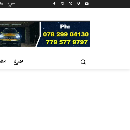
ಷಣಿಕ
ಕ್ರೈಮ್
್ಷಣಿಕ
ಕ್ರೈಮ್