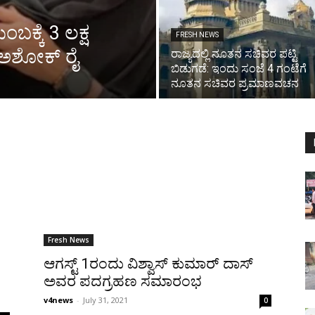
ಬಕ್ಕೆ 3 ಲಕ್ಷ
FRESH NEWS
ಅಶೋಕ್ ರೈ
ರಾಜ್ಯದಲ್ಲಿ ನೂತನ ಸಚಿವರ ಪಟ್ಟಿ
ಬಿಡುಗಡೆ: ಇಂದು ಸಂಜೆ 4 ಗಂಟೆಗೆ
ನೂತನ ಸಚಿವರ ಪ್ರಮಾಣವಚನ
Fresh News
ಆಗಸ್ಟ್ 1ರಂದು ವಿಶ್ವಾಸ್ ಕುಮಾರ್ ದಾಸ್
ಅವರ ಪದಗ್ರಹಣ ಸಮಾರಂಭ
v4news
-
July 31, 2021
0