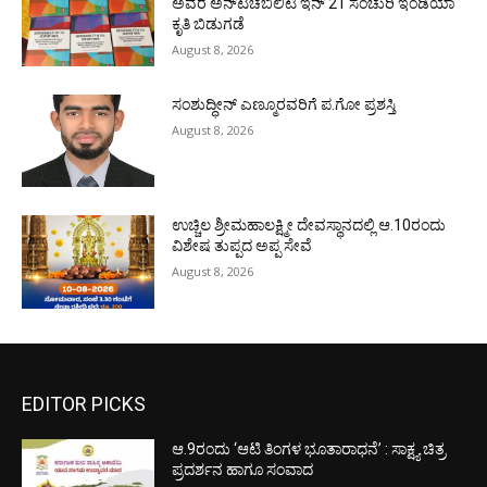
ಅವರ ಅನ್‌ಟಚೆಬಿಲಿಟಿ ಇನ್ 21 ಸೆಂಚುರಿ ಇಂಡಿಯಾ
ಕೃತಿ ಬಿಡುಗಡೆ
August 8, 2026
ಸಂಶುದ್ಧೀನ್ ಎಣ್ಮೂರವರಿಗೆ ಪ.ಗೋ ಪ್ರಶಸ್ತಿ
August 8, 2026
ಉಚ್ಚಿಲ ಶ್ರೀಮಹಾಲಕ್ಷ್ಮೀ ದೇವಸ್ಥಾನದಲ್ಲಿ ಆ.10ರಂದು
ವಿಶೇಷ ತುಪ್ಪದ ಅಪ್ಪ ಸೇವೆ
August 8, 2026
EDITOR PICKS
ಆ.9ರಂದು ‘ಆಟಿ ತಿಂಗಳ ಭೂತಾರಾಧನೆ’ : ಸಾಕ್ಷ್ಯ ಚಿತ್ರ
ಪ್ರದರ್ಶನ ಹಾಗೂ ಸಂವಾದ