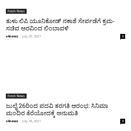
Fresh News
ತುಳು ಲಿಪಿ ಯೂನಿಕೋಡ್ ನಕಾಶೆ ಸೇರ್ಪಡೆಗೆ ಕ್ರಮ-
ಸಚಿವ ಅರವಿಂದ ಲಿಂಬಾವಳಿ
v4news
-
July 20, 2021
0
Fresh News
ಜುಲೈ 26ರಿಂದ ಪದವಿ ತರಗತಿ ಆರಂಭ: ಸಿನಿಮಾ
ಮಂದಿರ ತೆರೆಯೋದಕ್ಕೆ ಅನುಮತಿ
v4news
-
July 18, 2021
0