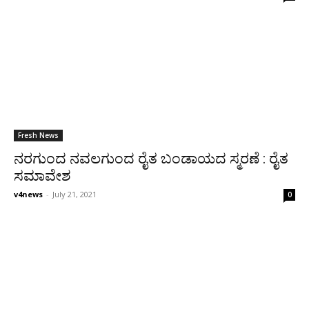
Fresh News
ನರಗುಂದ ನವಲಗುಂದ ರೈತ ಬಂಡಾಯದ ಸ್ಮರಣೆ : ರೈತ
ಸಮಾವೇಶ
v4news
-
July 21, 2021
0