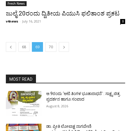
Fresh News
ಜುಲೈ 20ರಂದು ದ್ವಿತೀಯ ಪಿಯುಸಿ ಫಲಿತಾಂಶ ಪ್ರಕಟ
v4news
-
July 16, 2021
0
68
69
70
MOST READ
ಆ.9ರಂದು ‘ಆಟಿ ತಿಂಗಳ ಭೂತಾರಾಧನೆ’ : ಸಾಕ್ಷ್ಯ ಚಿತ್ರ
ಪ್ರದರ್ಶನ ಹಾಗೂ ಸಂವಾದ
August 8, 2026
ಡಾ. ಪ್ರೀತಿ ಲೋಲಾಕ್ಷ ನಾಗವೇಣಿ