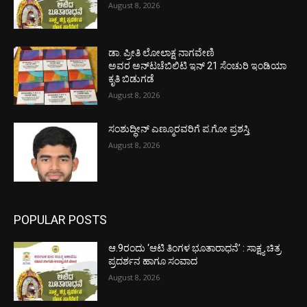
August 8, 2026
ಡಾ. ಪ್ರೀತಿ ಲೋಲಾಕ್ಷ ನಾಗವೇಣಿ
ಅವರ ಅನ್‌ಟಚೆಬಿಲಿಟಿ ಇನ್ 21 ಸೆಂಚುರಿ ಇಂಡಿಯಾ
ಕೃತಿ ಬಿಡುಗಡೆ
August 8, 2026
ಸಂಶುದ್ಧೀನ್ ಎಣ್ಮೂರವರಿಗೆ ಪ.ಗೋ ಪ್ರಶಸ್ತಿ
August 8, 2026
POPULAR POSTS
ಆ.9ರಂದು ‘ಆಟಿ ತಿಂಗಳ ಭೂತಾರಾಧನೆ’ : ಸಾಕ್ಷ್ಯ ಚಿತ್ರ
ಪ್ರದರ್ಶನ ಹಾಗೂ ಸಂವಾದ
August 8, 2026