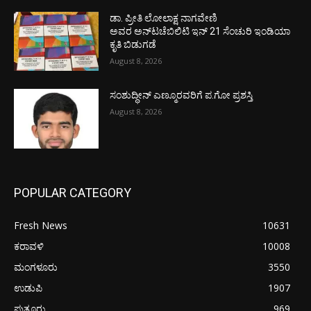
ಡಾ. ಪ್ರೀತಿ ಲೋಲಾಕ್ಷ ನಾಗವೇಣಿ
ಅವರ ಅನ್‌ಟಚೆಬಿಲಿಟಿ ಇನ್ 21 ಸೆಂಚುರಿ ಇಂಡಿಯಾ
ಕೃತಿ ಬಿಡುಗಡೆ
August 8, 2026
ಸಂಶುದ್ಧೀನ್ ಎಣ್ಮೂರವರಿಗೆ ಪ.ಗೋ ಪ್ರಶಸ್ತಿ
August 8, 2026
POPULAR CATEGORY
Fresh News
10631
ಕರಾವಳಿ
10008
ಮಂಗಳೂರು
3550
ಉಡುಪಿ
1907
ಪುತ್ತೂರು
969