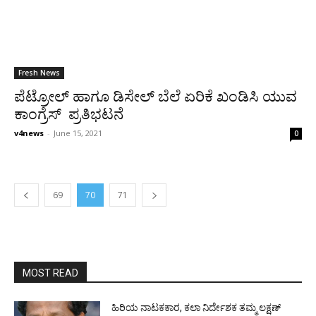
Fresh News
ಪೆಟ್ರೋಲ್ ಹಾಗೂ ಡಿಸೇಲ್ ಬೆಲೆ ಏರಿಕೆ ಖಂಡಿಸಿ ಯುವ
ಕಾಂಗ್ರೆಸ್ ಪ್ರತಿಭಟನೆ
v4news
-
June 15, 2021
0
69
70
71
MOST READ
ಹಿರಿಯ ನಾಟಕಕಾರ, ಕಲಾ ನಿರ್ದೇಶಕ ತಮ್ಮ ಲಕ್ಷಣ್