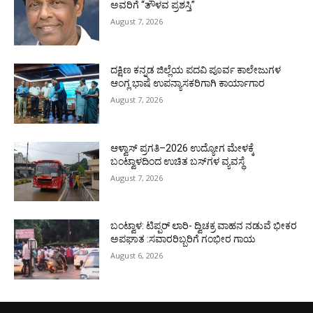
ಅವರಿಗೆ “ತೌಳವ ಪ್ರಶಸ್ತಿ”
August 7, 2026
ದಕ್ಷಿಣ ಕನ್ನಡ ಜಿಲ್ಲೆಯ ಪದವಿ ಪೂರ್ವ ಕಾಲೇಜುಗಳ
ಆಂಗ್ಲ ಭಾಷೆ ಉಪನ್ಯಾಸಕರಿಗಾಗಿ ಕಾರ್ಯಾಗಾರ
August 7, 2026
ಆಳ್ವಾಸ್ ಪ್ರಗತಿ–2026 ಉದ್ಯೋಗ ಮೇಳಕ್ಕೆ
ಬಂಟ್ವಾಳದಿಂದ ಉಚಿತ ಬಸ್‌ಗಳ ವ್ಯವಸ್ಥೆ
August 7, 2026
ಬಂಟ್ವಾಳ: ಟಿಪ್ಪರ್ ಲಾರಿ- ದ್ವಿಚಕ್ರ ವಾಹನ ನಡುವೆ ಭೀಕರ
ಅಪಘಾತ :ಸವಾರರಿಬ್ಬರಿಗೆ ಗಂಭೀರ ಗಾಯ
August 6, 2026