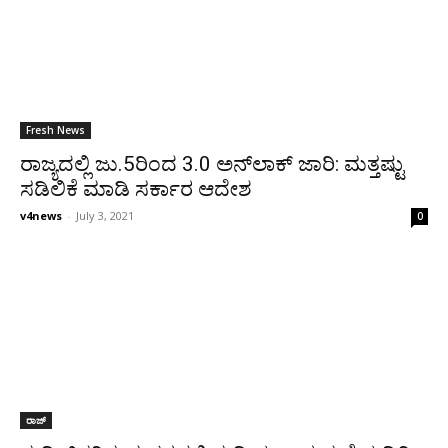
Fresh News
ರಾಜ್ಯದಲ್ಲಿ ಜು.5ರಿಂದ 3.0 ಅನ್‌ಲಾಕ್ ಜಾರಿ: ಮತ್ತಷ್ಟು
ಸಡಿಲಿಕೆ ಮಾಡಿ ಸರ್ಕಾರ ಆದೇಶ
v4news
-
July 3, 2021
0
ರಾಜ್