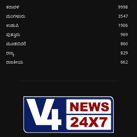
ಕರಾವಳಿ
9998
ಮಂಗಳೂರು
3547
ಉಡುಪಿ
1906
ಪುತ್ತೂರು
969
ಮೂಡಬಿದರೆ
860
ರಾಜ್ಯ
829
ರಾಜಕೀಯ
662