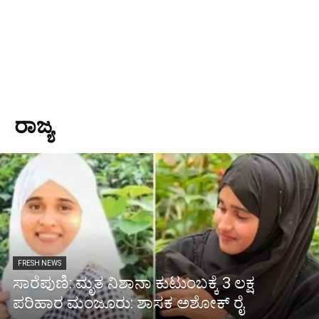
ರಾಜ್ಯ
FRESH NEWS
ಸಾರೆಪುಣಿ: ಮೃತ ನಿಶಾನಾ ಕುಟುಂಬಕ್ಕೆ 3 ಲಕ್ಷ
ಪರಿಹಾರ ಮಂಜೂರು: ಶಾಸಕ ಅಶೋಕ್ ರೈ