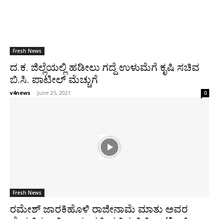
Fresh News
ದ.ಕ. ಜಿಲ್ಲೆಯಲ್ಲಿ ಹಡೀಲು ಗದ್ದೆ ಉಳುಮೆಗೆ ಕೃಷಿ ಸಚಿವ
ಬಿ.ಸಿ. ಪಾಟೀಲ್ ಮೆಚ್ಚುಗೆ
v4news
-
June 25, 2021
0
Fresh News
ರಮೇಶ್ ಜಾರಕಿಹೊಳಿ ರಾಜೀನಾಮೆ ಮಾತು ಅವರ