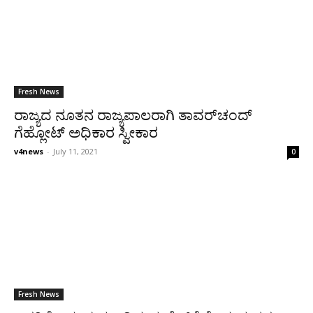
Fresh News
ರಾಜ್ಯದ ನೂತನ ರಾಜ್ಯಪಾಲರಾಗಿ ತಾವರ್‌ಚಂದ್
ಗೆಹ್ಲೋಟ್ ಅಧಿಕಾರ ಸ್ವೀಕಾರ
v4news
-
July 11, 2021
0
Fresh News