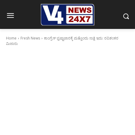
Home
Fresh News
ಕಾಂಗ್ರೆಸ್ ಭ್ರಷ್ಟಾಚಾರಕ್ಕೆ ಮತ್ತೊಂದು ಸಾಕ್ಷಿ ಇದು: ರವಿಶಂಕರ
ಮಿಜಾರು