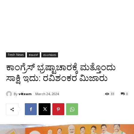
Fresh News
ಕರಾವಳಿ
ಮಂಗಳೂರು
ಕಾಂಗ್ರೆಸ್ ಭ್ರಷ್ಟಾಚಾರಕ್ಕೆ ಮತ್ತೊಂದು
ಸಾಕ್ಷಿ ಇದು: ರವಿಶಂಕರ ಮಿಜಾರು
By
v4team
March 24, 2024
33
0