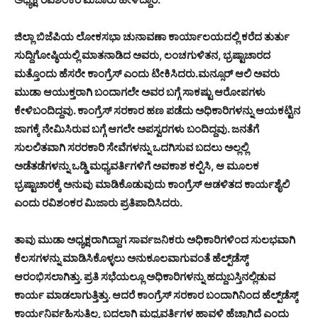
ಜಿಲ್ಲಾ ಬಿಜೆಪಿಯ ಲೋಕಸಭಾ ಚುನಾವಣಾ ಕಾರ್ಯಾಲಯದಲ್ಲಿ ಕರೆದ ತುರ್ತು
ಸುದ್ದಿಗೋಷ್ಠಿಯಲ್ಲಿ ಮಾತನಾಡಿದ ಅವರು, ಲಂಚಗುಳಿತನ, ಭ್ರಷ್ಟಾಚಾರದ
ಮತ್ತೊಂದು ಹೆಸರೇ ಕಾಂಗ್ರೆಸ್ ಎಂದು ಟೀಕಿಸಿದರು.ಮನ್ಸೂರ್ ಆಲಿ ಅವರು
ಮುಡಾ ಆಯುಕ್ತರಾಗಿ ಬಂದಾಗಲೇ ಅವರ ಬಗ್ಗೆ ಸಾಕಷ್ಟು ಆರೋಪಗಳು
ಕೇಳಿಬಂದಿದ್ದವು. ಕಾಂಗ್ರೆಸ್ ಸರಕಾರ ಹಣ ಪಡೆದು ಅಧಿಕಾರಿಗಳನ್ನು ಆಯಕಟ್ಟಿನ
ಜಾಗಕ್ಕೆ ನೇಮಿಸಿರುವ ಬಗ್ಗೆ ಆಗಲೇ ಅಪಸ್ವರಗಳು ಬಂದಿದ್ದವು. ಜನತೆಗೆ
ಸುಲಲಿತವಾಗಿ ಸರರಕಾರಿ ಸೇವೆಗಳನ್ನು ಒದಗಿಸುವ ಬದಲು ಅಲ್ಲಲ್ಲಿ
ಅಡೆತಡೆಗಳನ್ನು ಒಡ್ಡಿ ಮಧ್ಯವರ್ತಿಗಳಿಗೆ ಅವಕಾಶ ಕಲ್ಪಿಸಿ, ಆ ಮೂಲಕ
ಭ್ರಷ್ಟಾಚಾರಕ್ಕೆ ಅನುವು ಮಾಡಿಕೊಡುವುದು ಕಾಂಗ್ರೆಸ್ ಆಡಳಿತದ ಕಾರ್ಯಶೈಲಿ
ಎಂದು ರವಿಶಂಕರ ಮಿಜಾರು ಪ್ರತಿಪಾದಿಸಿದರು.
ತಾವು ಮುಡಾ ಅಧ್ಯಕ್ಷರಾಗಿದ್ದಾಗ ಸಾರ್ವಜನಿಕರು ಅಧಿಕಾರಿಗಳಿಂದ ಸುಲಭವಾಗಿ
ಕೆಲಸಗಳನ್ನು ಮಾಡಿಸಿಕೊಳ್ಳಲು ಅನುಕೂಲವಾಗುವಂತೆ ಹೆಲ್ಪ್‌ಡೆಸ್ಕ್‌
ಆರಂಭಿಸಲಾಗಿತ್ತು. ಪ್ರತಿ ಸಭೆಯಲ್ಲೂ ಅಧಿಕಾರಿಗಳನ್ನು ಹದ್ದುಬಸ್ತಿನಲ್ಲಿಡುವ
ಕಾರ್ಯ ಮಾಡಲಾಗುತ್ತಿತ್ತು. ಆದರೆ ಕಾಂಗ್ರೆಸ್ ಸರಕಾರ ಬಂದಾಗಿನಿಂದ ಹೆಲ್ಪ್‌ಡೆಸ್ಕ್‌
ಕಾರ್ಯನಿರ್ವಹಿಸುತ್ತಿಲ್ಲ, ಬದಲಾಗಿ ಮಧ್ಯವರ್ತಿಗಳ ಹಾವಳಿ ಹೆಚ್ಚಾಗಿದೆ ಎಂದು