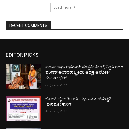
Load more
RECENT COMMENTS
EDITOR PICKS
ಪಡುಕುತ್ಯಾರು ಆನೆಗುಂದಿ ಸರಸ್ವತೀ ಪೀಠಕ್ಕೆ ವಿಶ್ವ ಹಿಂದೂ
ಪರಿಷತ್ ಅಂತರರಾಷ್ಟ್ರೀಯ ಅಧ್ಯಕ್ಷ ಅಲೋಕ್
ಕುಮಾರ್ ಭೇಟಿ
August 7, 2026
ಬೋಳದಲ್ಲಿ ಆ.9ರಂದು ಯಕ್ಷಗಾನ ತಾಳಮದ್ದಳೆ
‘ವೀರಮಣಿ ಕಾಳಗ’
August 7, 2026