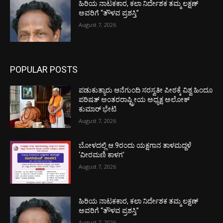
ಹಿರಿಯ ನಾಟಕಕಾರ, ಕಲಾ ನಿರ್ದೇಶಕ ತಮ್ಮ ಲಕ್ಷಣ್
ಅವರಿಗೆ “ತೌಳವ ಪ್ರಶಸ್ತಿ”
August 7, 2026
POPULAR POSTS
ಪಡುಕುತ್ಯಾರು ಆನೆಗುಂದಿ ಸರಸ್ವತೀ ಪೀಠಕ್ಕೆ ವಿಶ್ವ ಹಿಂದೂ
ಪರಿಷತ್ ಅಂತರರಾಷ್ಟ್ರೀಯ ಅಧ್ಯಕ್ಷ ಅಲೋಕ್
ಕುಮಾರ್ ಭೇಟಿ
August 7, 2026
ಬೋಳದಲ್ಲಿ ಆ.9ರಂದು ಯಕ್ಷಗಾನ ತಾಳಮದ್ದಳೆ
‘ವೀರಮಣಿ ಕಾಳಗ’
August 7, 2026
ಹಿರಿಯ ನಾಟಕಕಾರ, ಕಲಾ ನಿರ್ದೇಶಕ ತಮ್ಮ ಲಕ್ಷಣ್
ಅವರಿಗೆ “ತೌಳವ ಪ್ರಶಸ್ತಿ”
August 7, 2026