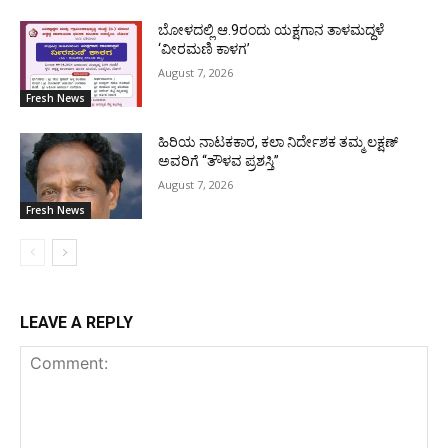
ಬೋಳದಲ್ಲಿ ಆ.9ರಂದು ಯಕ್ಷಗಾನ ತಾಳಮದ್ದಳೆ
‘ವೀರಮಣಿ ಕಾಳಗ’
August 7, 2026
Fresh News
ಹಿರಿಯ ನಾಟಕಕಾರ, ಕಲಾ ನಿರ್ದೇಶಕ ತಮ್ಮ ಲಕ್ಷಣ್
ಅವರಿಗೆ “ತೌಳವ ಪ್ರಶಸ್ತಿ”
August 7, 2026
Fresh News
LEAVE A REPLY