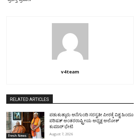
v4team
RELATED ARTICLES
ಪಡುಕುತ್ಯಾರು ಆನೆಗುಂದಿ ಸರಸ್ವತೀ ಪೀಠಕ್ಕೆ ವಿಶ್ವ ಹಿಂದೂ
ಪರಿಷತ್ ಅಂತರರಾಷ್ಟ್ರೀಯ ಅಧ್ಯಕ್ಷ ಅಲೋಕ್
ಕುಮಾರ್ ಭೇಟಿ
August 7, 2026
Fresh News