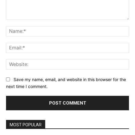
Comment:
Na
Ema
Web
Save my name, email, and website in this browser for the
next time I comment.
MOST POPULAR