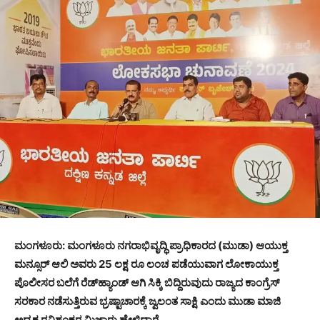
ಮಂಗಳೂರು: ಮಂಗಳೂರು ನಗರಾಭಿವೃದ್ಧಿ ಪ್ರಾಧಿಕಾರದ (ಮುಡಾ) ಆಯುಕ್ತ
ಮನ್ಸೂರ್ ಆಲಿ ಅವರು 25 ಲಕ್ಷ ರೂ ಲಂಚ ಪಡೆಯುವಾಗ ಲೋಕಾಯುಕ್ತ
ಪೊಲೀಸರ ಬಲೆಗೆ ರೆಡ್‌ಹ್ಯಾಂಡ್ ಆಗಿ ಸಿಕ್ಕಿ ಬಿದ್ದಿರುವುದು ರಾಜ್ಯದ ಕಾಂಗ್ರೆಸ್
ಸರಕಾರ ನಡೆಸುತ್ತಿರುವ ಭ್ರಷ್ಟಾಚಾರಕ್ಕೆ ಜ್ವಲಂತ ಸಾಕ್ಷಿ ಎಂದು ಮುಡಾ ಮಾಜಿ
ಅಧ್ಯಕ್ಷ ರವಿಶಂಕರ ಮಿಜಾರು ಹೇಳಿದ್ದಾರೆ.