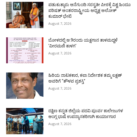
ಪಡುಕುತ್ಯಾರು ಆನೆಗುಂದಿ ಸರಸ್ವತೀ ಪೀಠಕ್ಕೆ ವಿಶ್ವ ಹಿಂದೂ
ಪರಿಷತ್ ಅಂತರರಾಷ್ಟ್ರೀಯ ಅಧ್ಯಕ್ಷ ಅಲೋಕ್
ಕುಮಾರ್ ಭೇಟಿ
August 7, 2026
ಬೋಳದಲ್ಲಿ ಆ.9ರಂದು ಯಕ್ಷಗಾನ ತಾಳಮದ್ದಳೆ
‘ವೀರಮಣಿ ಕಾಳಗ’
August 7, 2026
ಹಿರಿಯ ನಾಟಕಕಾರ, ಕಲಾ ನಿರ್ದೇಶಕ ತಮ್ಮ ಲಕ್ಷಣ್
ಅವರಿಗೆ “ತೌಳವ ಪ್ರಶಸ್ತಿ”
August 7, 2026
ದಕ್ಷಿಣ ಕನ್ನಡ ಜಿಲ್ಲೆಯ ಪದವಿ ಪೂರ್ವ ಕಾಲೇಜುಗಳ
ಆಂಗ್ಲ ಭಾಷೆ ಉಪನ್ಯಾಸಕರಿಗಾಗಿ ಕಾರ್ಯಾಗಾರ
August 7, 2026