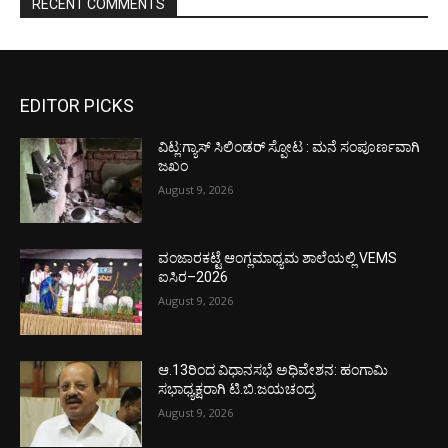
RECENT COMMENTS
EDITOR PICKS
ವಿಟ್ಲ:ಗ್ಯಾಸ್ ಸಿಲಿಂಡರ್ ಸ್ಪೋಟ : ಮನೆ ಸಂಪೂರ್ಣವಾಗಿ
ಜಖಂ
August 9, 2026
ವಂಜಾರಕಟ್ಟೆ ಆಂಗ್ಲಮಾಧ್ಯಮ ಶಾಲೆಯಲ್ಲಿ VEMS
ಐಸಿರ–2026
August 9, 2026
ಆ.13ರಿಂದ ವಿಧಾನಸಭೆ ಅಧಿವೇಶನ: ಹಂಗಾಮಿ
ಸಭಾಧ್ಯಕ್ಷರಾಗಿ ಟಿ.ಬಿ.ಜಯಚಂದ್ರ
August 9, 2026