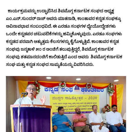
ಕಾರ್ಯಕ್ರಮವನ್ನು ಉದ್ಘಾಟಿಸಿದ ಶಿವಮೊಗ್ಗ ಕರ್ನಾಟಕ ಸಂಘದ ಅಧ್ಯಕ್ಷ
ಎಂ.ಎನ್.ಸುಂದರ್ ರಾಜ್ ಅವರು ಮಾತನಾಡಿ, ಕಾಂತಾವರ ಕನ್ನಡ ಸಂಘಕ್ಕೂ
ಅವಿನಾವಭಾವ ಸಂಬಂಧವಿದೆ. ಈ ಎರಡೂ ಸಂಘಗಳ ಧ್ಯೇಯೋದ್ದೇಶಗಳು
ಒಂದೇ ಕನ್ನಡಪರ ಚಟುವಟಿಕೆಗಳನ್ನು ಹಮ್ಮಿಕೊಳ್ಳುವುದು. ಎರಡೂ ಸಂಘಗಳು
ಕನ್ನಡದ ಪರವಾಗಿ ಅತ್ಯುತ್ತಮ ಕೆಲಸಗಳನ್ನು ಕೈಗೊಳ್ಳುತ್ತಿವೆ. ಕಾಂತಾವರ ಕನ್ನಡ
ಸಂಘವು ಜನ್ಮತಾಳಿ ೫೦ ರ ಅಂಚಿಗೆ ತಲುಪುತ್ತಿದ್ದರೆ, ಶಿವಮೊಗ್ಗ ಕರ್ನಾಟಕ
ಸಂಘವು ಶತಮಾನದಂಚಿಗೆ ಕಾಲಿಡುತ್ತಿದೆ ಎಂದ ಅವರು ಶಿವಮೊಗ್ಗ ಕರ್ನಾಟಕ
ಸಂಘ ಮತ್ತು ಕನ್ನಡ ಸಂಘದ ಸಾಮ್ಯತೆಯನ್ನು ವಿವರಿಸಿದರು.