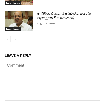
Fresh News
ಆ.13ರಿಂದ ವಿಧಾನಸಭೆ ಅಧಿವೇಶನ: ಹಂಗಾಮಿ
ಸಭಾಧ್ಯಕ್ಷರಾಗಿ ಟಿ.ಬಿ.ಜಯಚಂದ್ರ
August 9, 2026
Fresh News
LEAVE A REPLY
Comment: