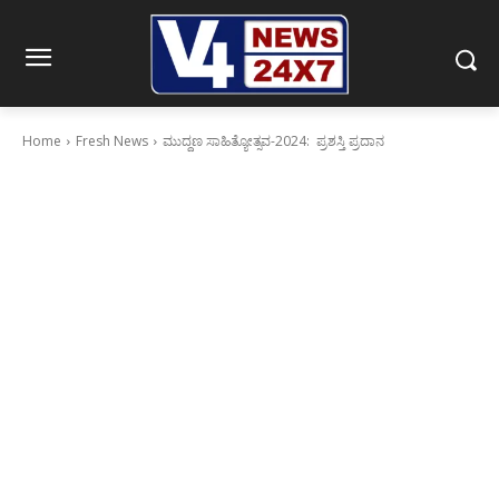
Home
Fresh News
ಮುದ್ದಣ ಸಾಹಿತ್ಯೋತ್ಸವ-2024: ಪ್ರಶಸ್ತಿ ಪ್ರದಾನ