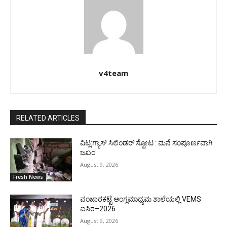
v4team
RELATED ARTICLES
ವಿಟ್ಲ:ಗ್ಯಾಸ್ ಸಿಲಿಂಡರ್ ಸ್ಪೋಟ : ಮನೆ ಸಂಪೂರ್ಣವಾಗಿ
ಜಖಂ
August 9, 2026
Fresh News
ವಂಜಾರಕಟ್ಟೆ ಆಂಗ್ಲಮಾಧ್ಯಮ ಶಾಲೆಯಲ್ಲಿ VEMS
ಐಸಿರ–2026
August 9, 2026