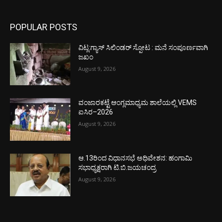
POPULAR POSTS
ವಿಟ್ಲ:ಗ್ಯಾಸ್ ಸಿಲಿಂಡರ್ ಸ್ಪೋಟ : ಮನೆ ಸಂಪೂರ್ಣವಾಗಿ
ಜಖಂ
August 9, 2026
ವಂಜಾರಕಟ್ಟೆ ಆಂಗ್ಲಮಾಧ್ಯಮ ಶಾಲೆಯಲ್ಲಿ VEMS
ಐಸಿರ–2026
August 9, 2026
ಆ.13ರಿಂದ ವಿಧಾನಸಭೆ ಅಧಿವೇಶನ: ಹಂಗಾಮಿ
ಸಭಾಧ್ಯಕ್ಷರಾಗಿ ಟಿ.ಬಿ.ಜಯಚಂದ್ರ
August 9, 2026