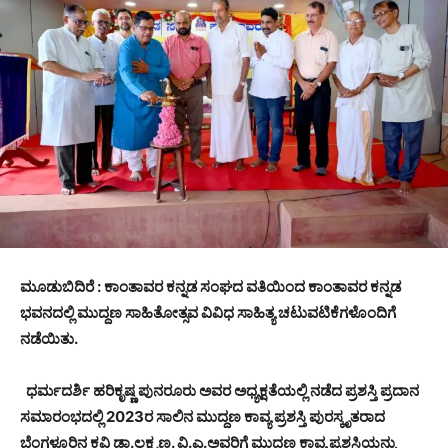
ಮೂಡುಬಿದಿರೆ : ಕಾಂತಾವರ ಕನ್ನಡ ಸಂಘದ ವತಿಯಿಂದ ಕಾಂತಾವರ ಕನ್ನಡ
ಭವನದಲ್ಲಿ ಮುದ್ದಣ ಸಾಹಿತೋತ್ಸವ ವಿವಿಧ ಸಾಹಿತ್ಯ ಚಟುವಟಿಕೆಗಳೊಂದಿಗೆ
ನಡೆಯಿತು.
ಧರ್ಮದರ್ಶಿ ಹರಿಕೃಷ್ಣ ಪುನರೂರು ಅವರ ಅಧ್ಯಕ್ಷತೆಯಲ್ಲಿ ನಡೆದ ಪ್ರಶಸ್ತಿ ಪ್ರದಾನ
ಸಮಾರಂಭದಲ್ಲಿ 2023ರ ಸಾಲಿನ ಮುದ್ದಣ ಕಾವ್ಯ ಪ್ರಶಸ್ತಿ ಪುರಸ್ಕೃತರಾದ
ಬೆಂಗಳೂರಿನ ಕವಿ ಡಾ.ಲಕ್ಷ್ಮಣ. ವಿ.ಎ.ಅವರಿಗೆ ಮುದ್ದಣ ಕಾವ್ಯ ಪ್ರಶಸ್ತಿಯನ್ನು