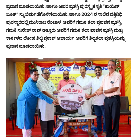
ಪ್ರದಾನ ಮಾಡಲಾಯಿತು. ಹಾಗೂ ಅವರ ಪ್ರಶಸ್ತಿ ಪುರಸ್ಕೃತ ಕೃತಿ “ಕಾಯಿನ್
ಬೂತ್” ನ್ನು ಬಿಡುಗಡೆಗೊಳಿಸಲಾಯಿತು. ಹಾಗೂ 2024 ರ ಸಾಲಿನ ದತ್ತಿನಿಧಿ
ಪುರಸ್ಜಾರದಲ್ಲಿ ಮುನಿರಾಜ ರೆಂಜಾಳ ಅವರಿಗೆ ಗಮಕ ಕಲಾ ಪ್ರವಚನ ಪ್ರಶಸ್ತಿ,
ಗಮಕಿ ಸುರೇಶ್ ರಾವ್ ಅತ್ತೂರು ಅವರಿಗೆ ಗಮಕ ಕಲಾ ವಾಚನ ಪ್ರಶಸ್ತಿ ಮತ್ತು
ಕಾರ್ಕಳದ ಲೋಹ ಶಿಲ್ಪಿ ಪ್ರಕಾಶ್ ಆಚಾರ್ಯ ಅವರಿಗೆ ಶಿಲ್ಪಕಲಾ ಪ್ರಶಸ್ತಿಯನ್ನು
ಪ್ರದಾನ ಮಾಡಲಾಯಿತು.