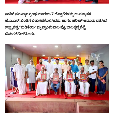
ನಾಡಿಗೆ ನಮಸ್ಕಾರ ಗ್ರಂಥ ಮಾಲೆಯ 7 ಹೊತ್ತಗೆಗಳನ್ನು ಉಪನ್ಯಾಸಕ
ಟಿ.ಎ.ಎನ್.ಖಂಡಿಗೆ ಬಿಡುಗಡೆಗೊಳಿಸಿದರು. ಹಾಗೂ ಹರೀಶ್ ಆದೂರು ರಚಿಸಿದ
ಸಾಕ್ಷ್ಯಚಿತ್ರ “ನುಡಿತೇರು” ನ್ನು ಪ್ರಾಂಶುಪಾಲ ಪ್ರೊ.ಬಾಲಕೃಷ್ಣ ಶೆಟ್ಟಿ
ಬಿಡುಗಡೆಗೊಳಿಸಿದರು.