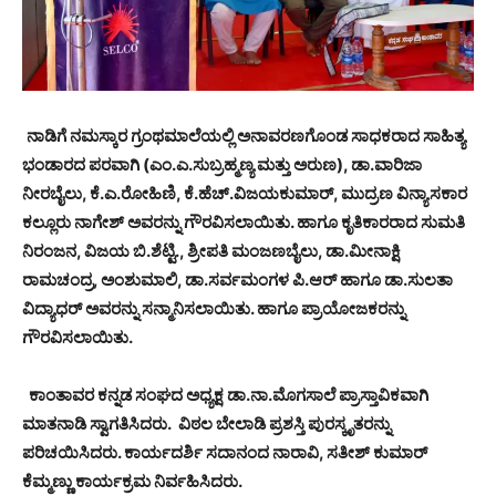
ನಾಡಿಗೆ ನಮಸ್ಕಾರ ಗ್ರಂಥಮಾಲೆಯಲ್ಲಿ ಅನಾವರಣಗೊಂಡ ಸಾಧಕರಾದ ಸಾಹಿತ್ಯ
ಭಂಡಾರದ ಪರವಾಗಿ (ಎಂ.ಎ.ಸುಬ್ರಹ್ಮಣ್ಯ ಮತ್ತು ಅರುಣ), ಡಾ.ವಾರಿಜಾ
ನೀರಬೈಲು, ಕೆ.ಎ.ರೋಹಿಣಿ, ಕೆ.ಹೆಚ್.ವಿಜಯಕುಮಾರ್, ಮುದ್ರಣ ವಿನ್ಯಾಸಕಾರ
ಕಲ್ಲೂರು ನಾಗೇಶ್ ಅವರನ್ನು ಗೌರವಿಸಲಾಯಿತು. ಹಾಗೂ ಕೃತಿಕಾರರಾದ ಸುಮತಿ
ನಿರಂಜನ, ವಿಜಯ ಬಿ.ಶೆಟ್ಟಿ., ಶ್ರೀಪತಿ ಮಂಜಣಬೈಲು, ಡಾ.ಮೀನಾಕ್ಷಿ
ರಾಮಚಂದ್ರ, ಅಂಶುಮಾಲಿ, ಡಾ.ಸರ್ವಮಂಗಳ ಪಿ.ಆರ್ ಹಾಗೂ ಡಾ.ಸುಲತಾ
ವಿದ್ಯಾಧರ್ ಅವರನ್ನು ಸನ್ಮಾನಿಸಲಾಯಿತು. ಹಾಗೂ ಪ್ರಾಯೋಜಕರನ್ನು
ಗೌರವಿಸಲಾಯಿತು.
ಕಾಂತಾವರ ಕನ್ನಡ ಸಂಘದ ಅಧ್ಯಕ್ಷ ಡಾ.ನಾ.ಮೊಗಸಾಲೆ ಪ್ರಾಸ್ತಾವಿಕವಾಗಿ
ಮಾತನಾಡಿ ಸ್ವಾಗತಿಸಿದರು. ವಿಠಲ ಬೇಲಾಡಿ ಪ್ರಶಸ್ತಿ ಪುರಸ್ಕೃತರನ್ನು
ಪರಿಚಯಿಸಿದರು. ಕಾರ್ಯದರ್ಶಿ ಸದಾನಂದ ನಾರಾವಿ, ಸತೀಶ್ ಕುಮಾರ್
ಕೆಮ್ಮಣ್ಣು ಕಾರ್ಯಕ್ರಮ ನಿರ್ವಹಿಸಿದರು.