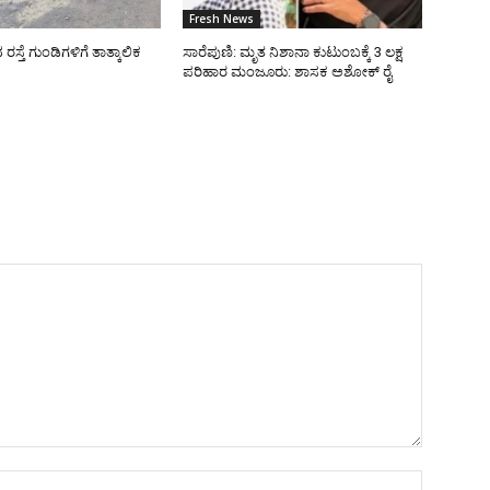
Fresh News
್ತೆ ಗುಂಡಿಗಳಿಗೆ ತಾತ್ಕಾಲಿಕ
ಸಾರೆಪುಣಿ: ಮೃತ ನಿಶಾನಾ ಕುಟುಂಬಕ್ಕೆ 3 ಲಕ್ಷ
ಪರಿಹಾರ ಮಂಜೂರು: ಶಾಸಕ ಅಶೋಕ್ ರೈ
Name:*