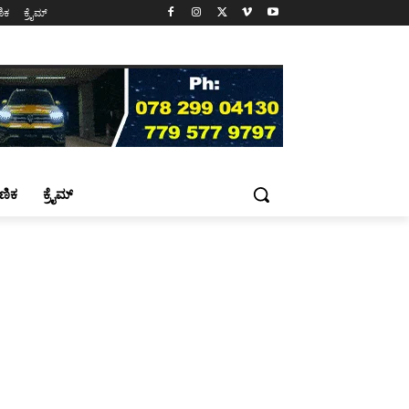
ಷಣಿಕ
ಕ್ರೈಮ್
್ಷಣಿಕ
ಕ್ರೈಮ್