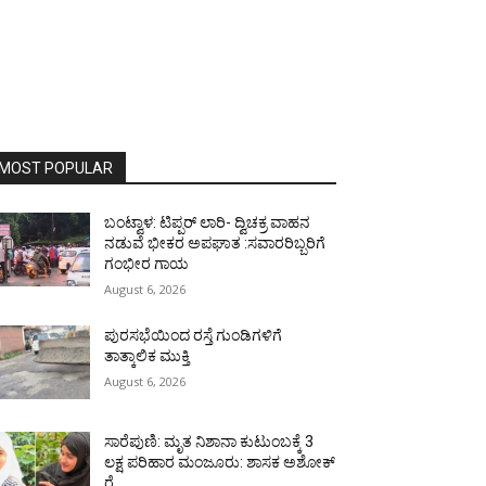
MOST POPULAR
ಬಂಟ್ವಾಳ: ಟಿಪ್ಪರ್ ಲಾರಿ- ದ್ವಿಚಕ್ರ ವಾಹನ
ನಡುವೆ ಭೀಕರ ಅಪಘಾತ :ಸವಾರರಿಬ್ಬರಿಗೆ
ಗಂಭೀರ ಗಾಯ
August 6, 2026
ಪುರಸಭೆಯಿಂದ ರಸ್ತೆ ಗುಂಡಿಗಳಿಗೆ
ತಾತ್ಕಾಲಿಕ ಮುಕ್ತಿ
August 6, 2026
ಸಾರೆಪುಣಿ: ಮೃತ ನಿಶಾನಾ ಕುಟುಂಬಕ್ಕೆ 3
ಲಕ್ಷ ಪರಿಹಾರ ಮಂಜೂರು: ಶಾಸಕ ಅಶೋಕ್
ರೈ