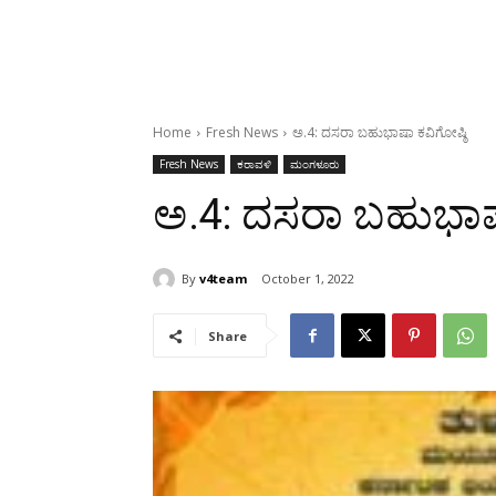
Home
Fresh News
ಅ.4: ದಸರಾ ಬಹುಭಾಷಾ ಕವಿಗೋಷ್ಠಿ
Fresh News
ಕರಾವಳಿ
ಮಂಗಳೂರು
ಅ.4: ದಸರಾ ಬಹುಭಾಷ
By
v4team
October 1, 2022
Share