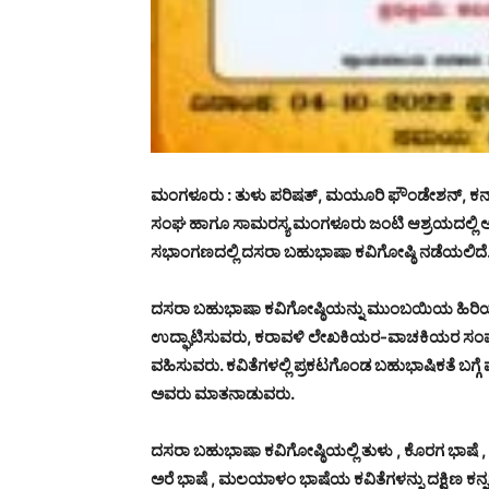
ಮಂಗಳೂರು : ತುಳು ಪರಿಷತ್, ಮಯೂರಿ ಫೌಂಡೇಶನ್, ಕ
ಸಂಘ ಹಾಗೂ ಸಾಮರಸ್ಯ ಮಂಗಳೂರು ಜಂಟಿ ಆಶ್ರಯದಲ್ಲಿ ಅ
ಸಭಾಂಗಣದಲ್ಲಿ ದಸರಾ ಬಹುಭಾಷಾ ಕವಿಗೋಷ್ಠಿ ನಡೆಯಲಿದೆ
ದಸರಾ ಬಹುಭಾಷಾ ಕವಿಗೋಷ್ಠಿಯನ್ನು ಮುಂಬಯಿಯ ಹಿರಿಯ 
ಉದ್ಘಾಟಿಸುವರು, ಕರಾವಳಿ ಲೇಖಕಿಯರ-ವಾಚಕಿಯರ ಸಂಘದ ಅಧ್
ವಹಿಸುವರು. ಕವಿತೆಗಳಲ್ಲಿ ಪ್ರಕಟಗೊಂಡ ಬಹುಭಾಷಿಕತೆ ಬಗ್ಗೆ
ಅವರು ಮಾತನಾಡುವರು.
ದಸರಾ ಬಹುಭಾಷಾ ಕವಿಗೋಷ್ಠಿಯಲ್ಲಿ ತುಳು , ಕೊರಗ ಭಾಷೆ , ಕನ್ನ
ಅರೆ ಭಾಷೆ , ಮಲಯಾಳಂ ಭಾಷೆಯ ಕವಿತೆಗಳನ್ನು ದಕ್ಷಿಣ ಕನ್