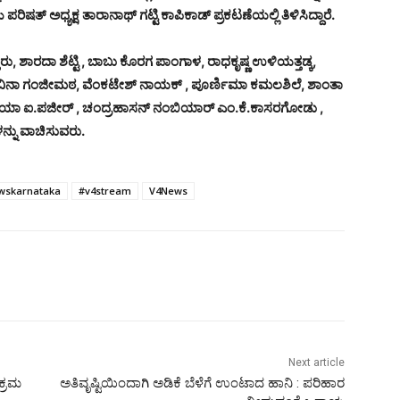
್ ಅಧ್ಯಕ್ಷ ತಾರಾನಾಥ್ ಗಟ್ಟಿ ಕಾಪಿಕಾಡ್ ಪ್ರಕಟಣೆಯಲ್ಲಿ ತಿಳಿಸಿದ್ದಾರೆ.
, ಶಾರದಾ ಶೆಟ್ಟಿ , ಬಾಬು ಕೊರಗ ಪಾಂಗಾಳ, ರಾಧಕೃಷ್ಣ ಉಳಿಯತ್ತಡ್ಕ,
ಲವಿನಾ ಗಂಜೀಮಠ, ವೆಂಕಟೇಶ್ ನಾಯಕ್ , ಪೂರ್ಣಿಮಾ ಕಮಲಶಿಲೆ, ಶಾಂತಾ
 ಮಿಸ್ರಿಯಾ ಐ.ಪಜೀರ್ , ಚಂದ್ರಹಾಸನ್ ನಂಬಿಯಾರ್ ಎಂ.ಕೆ.ಕಾಸರಗೋಡು ,
್ನು ವಾಚಿಸುವರು.
wskarnataka
#v4stream
V4News
Next article
ಕ್ರಮ
ಅತಿವೃಷ್ಟಿಯಿಂದಾಗಿ ಅಡಿಕೆ ಬೆಳೆಗೆ ಉಂಟಾದ ಹಾನಿ : ಪರಿಹಾರ