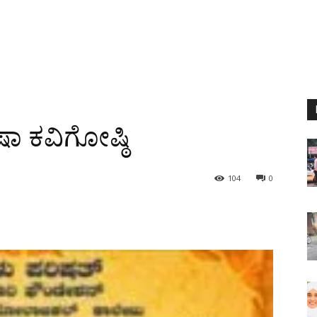
ಾ ಕವಿಗೋಷ್ಠಿ
104
0