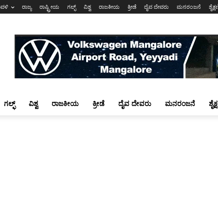
ಾವಳಿ
ರಾಜ್ಯ
ರಾಷ್ಟ್ರೀಯ
ಗಲ್ಫ್
ವಿಶ್ವ
ರಾಜಕೀಯ
ಕ್ರೀಡೆ
ದೈವ ದೇವರು
ಮನರಂಜನೆ
ಶೈಕ್
ಗಲ್ಫ್
ವಿಶ್ವ
ರಾಜಕೀಯ
ಕ್ರೀಡೆ
ದೈವ ದೇವರು
ಮನರಂಜನೆ
ಶೈಕ