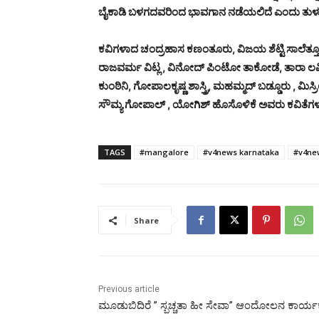
ಬೈಕಾಡಿ ಬಳಗದವರಿಂದ ಭಾವಗಾನ ನಡೆಯಲಿದೆ ಎಂದು ತುಳು ಪರಿಷತ
ಕವಿಗಳಾದ ಚಂದ್ರಹಾಸ ಕಣಂತೂರು, ವಿಜಯ ಶೆಟ್ಟಿ ಸಾಲೆತ್ತೂರು
ರಾಜವರ್ಮ ವಿಟ್ಲ , ವಿನೋದ್ ಪಿಂಟೋ ತಾಕೋಡೆ, ತಾರಾ 
ಕುಂಠಿನಿ, ಗೋಪಾಲಕೃಷ್ಣ ಶಾಸ್ತ್ರಿ, ಮಹಮ್ಮದ್ ಬಡ್ಡೂರು ,
ಸೌಮ್ಯ ಗೋಪಾಲ್ , ಯೋಗಿಶ್ ಹೊಸೊಳಿಕೆ ಅವರು ಕವಿತೆಗಳನ
TAGS
#mangalore
#v4news karnataka
#v4ne
Share
Previous article
ಮೂಡುಬಿದಿರೆ ” ಸ್ಬಚ್ಚತಾ ಹೀ ಸೇವಾ” ಆಂದೋಲನ ಕಾರ್ಯ