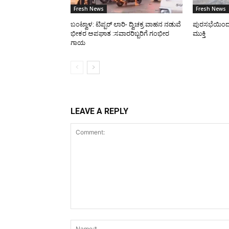
Fresh News
Fresh News
ಬಂಟ್ವಾಳ: ಟಿಪ್ಪರ್ ಲಾರಿ- ದ್ವಿಚಕ್ರ ವಾಹನ ನಡುವೆ
ಪುರಸಭೆಯಿಂದ ರಸ
ಭೀಕರ ಅಪಘಾತ :ಸವಾರರಿಬ್ಬರಿಗೆ ಗಂಭೀರ
ಮುಕ್ತಿ
ಗಾಯ
LEAVE A REPLY
Comment: