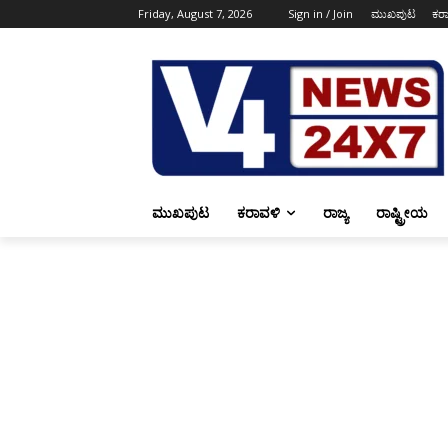
Friday, August 7, 2026
Sign in / Join
ಮುಖಪುಟ
ಕರ
ಮುಖಪುಟ
ಕರಾವಳಿ
ರಾಜ್ಯ
ರಾಷ್ಟ್ರೀಯ