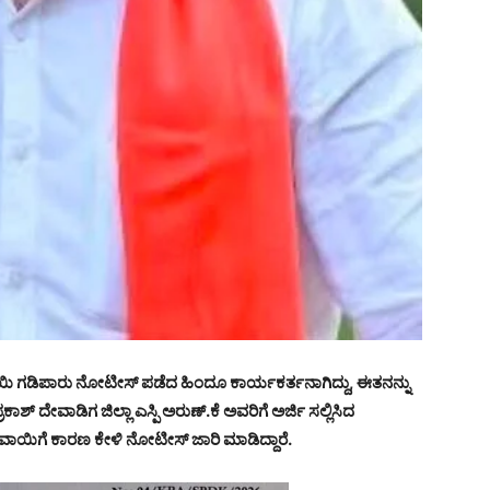
ವಾಯಿ ಗಡಿಪಾರು ನೋಟೀಸ್ ಪಡೆದ ಹಿಂದೂ ಕಾರ್ಯಕರ್ತನಾಗಿದ್ದು, ಈತನನ್ನು
ರಕಾಶ್ ದೇವಾಡಿಗ ಜಿಲ್ಲಾ ಎಸ್ಪಿ ಅರುಣ್.ಕೆ ಅವರಿಗೆ ಅರ್ಜಿ ಸಲ್ಲಿಸಿದ
ೆರುವಾಯಿಗೆ ಕಾರಣ ಕೇಳಿ ನೋಟೀಸ್ ಜಾರಿ ಮಾಡಿದ್ದಾರೆ.