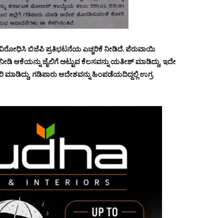
ೋಧಿಸಿ ಬಿಜೆಪಿ ಪ್ರತಿಭಟನೆಯ ಎಚ್ಚರಿಕೆ ನೀಡಿದೆ. ಪೆರುವಾಯಿ
ನೀಡಿ ಆಕೆಯನ್ನು ಜೈಲಿಗೆ ಅಟ್ಟುವ ಕೆಲಸವನ್ನು ಯತೀಶ್ ಮಾಡಿದ್ದು, ಇದೇ
ಿ ಮಾಡಿದ್ದು, ಗಡಿಪಾರು ಆದೇಶವನ್ನು ಹಿಂಪಡೆಯದಿದ್ದಲ್ಲಿ ಉಗ್ರ