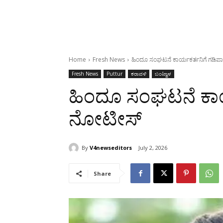
Home
Fresh News
ಹಿಂದೂ ಸಂಘಟನೆ ಕಾರ್ಯಕರ್ತನಿಗೆ ಗಡಿ
Fresh News
Puttur
ಕರಾವಳಿ
ಬಂಟ್ವಾಳ
ಹಿಂದೂ ಸಂಘಟನೆ ಕಾರ
ನೋಟೀಸ್
By
V4newseditors
July 2, 2026
Share