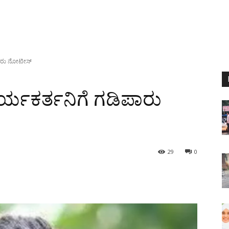
ಪಾರು ನೋಟೀಸ್
್ಯಕರ್ತನಿಗೆ ಗಡಿಪಾರು
29
0