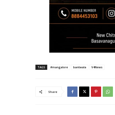
TAGS
#mangalore
bantwala
V4News
Share