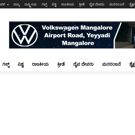
ಾವಳಿ
ರಾಜ್ಯ
ರಾಷ್ಟ್ರೀಯ
ಗಲ್ಫ್
ವಿಶ್ವ
ರಾಜಕೀಯ
ಕ್ರೀಡೆ
ದೈವ ದೇವರು
ಮನರಂಜನೆ
ಶೈಕ್
ಗಲ್ಫ್
ವಿಶ್ವ
ರಾಜಕೀಯ
ಕ್ರೀಡೆ
ದೈವ ದೇವರು
ಮನರಂಜನೆ
ಶೈಕ