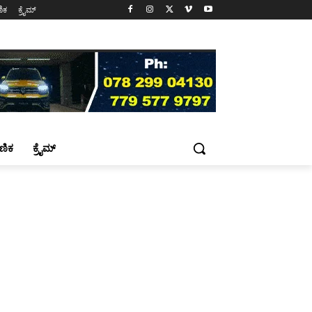
ಷಣಿಕ
ಕ್ರೈಮ್
್ಷಣಿಕ
ಕ್ರೈಮ್