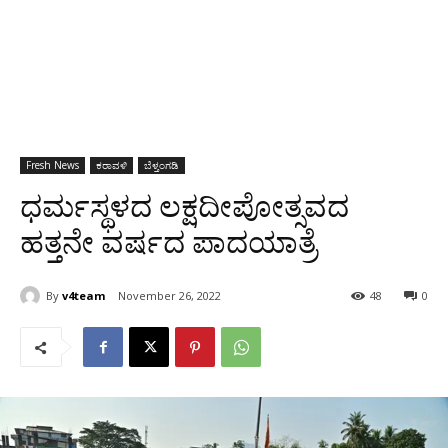
Fresh News
ಕರಾವಳಿ
ಬೆಳ್ತಂಗಡಿ
ಧರ್ಮಸ್ಥಳದ ಲಕ್ಷದೀಪೋತ್ಸವದ
ಹತ್ತನೇ ವರ್ಷದ ಪಾದಯಾತ್ರೆ
By
v4team
November 26, 2022
48
0