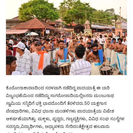
ಕೊರೋನಾಕಾರಣದಿಂದ ಸರಳವಾಗಿ ನಡೆದಿದ್ದ ಪಾದಯಾತ್ರೆ ಈ ಬಾರಿ
ವಿಜೃಂಭಣೆಯಿoದ ನಡೆದಿದ್ದು ಸಾಗರೋಪಾದಿಯಲ್ಲಿಜನರು ಮಂಜುನಾಥ
ಸ್ವಾಮಿಯ ಸನ್ನಿಧಿಗೆ ಭಕ್ತಿ ಭಾವದೊಂದಿಗೆ ತೆರಳಿದರು.50 ಯಕ್ಷಗಾನ
ವೇಷಧಾರಿಗಳು, ವಿವಿಧ ಭಜನಾ ಮಂಡಳಿಗಳು ಪಾದಯಾತ್ರೆಯ ವಿಷೇಶ
ಆಕರ್ಷಣೆಯಾಗಿತ್ತು. ಮಕ್ಕಳು, ವೃದ್ಧರು, ಗಣ್ಯವ್ಯಕ್ತಿಗಳು, ವಿವಿಧ ಸಂಘ ಸಂಸ್ಥೆಗಳ
ಸದಸ್ಯರು,ವಿದ್ಯಾರ್ಥಿಗಳು, ಅಧ್ಯಾಪಕರು ಸೇರಿದಂತೆಕ್ಷೇತ್ರದ ಹಲವಾರು