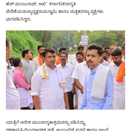
ಹೆಚ್.ಮಂಜುನಾಥ್, ಅಖಿ¯ ಕರ್ನಾಟಕಜಾಗೃತಿ
ವೇದಿಕೆಯರಾಜ್ಯಾಧ್ಯಕ್ಷರಾಮಸ್ವಾಮಿ ಹಾಗೂ ಮತ್ತಿತರಗಣ್ಯ ವ್ಯಕ್ತಿಗಳು
ಭಾಗವಹಿಸಿದ್ದರು.
ಯಾತ್ರೆಗೆ ಅನೇಕ ಮುಂಜಾಗೃತಾಕ್ರಮವನ್ನು ವಹಿಸಿದ್ದು,
ರಕ್ಷಣಾದೃಷ್ಟಿಯಿಂದಆರಕ್ಷಕ ಪಡೆ, ಆ್ಯಂಬುಲೆನ್ಸ್ ವ್ಯವಸ್ಥೆ ಹಾಗೂ ಅಲ್ಲಲ್ಲಿ