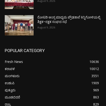
August 9, 2026
ರೋಟರಿ ಆಂಗ್ಲ ಮಾಧ್ಯಮ ಪ್ರೌಢಶಾಲೆ ಕಿನ್ನಿಗೋಳಿಯಲ್ಲಿ
ಶಿಕ್ಷಕ–ರಕ್ಷಕ ಸಂಘದ ಸಭೆ
August 9, 2026
POPULAR CATEGORY
Fresh News
10636
ಕರಾವಳಿ
10012
ಮಂಗಳೂರು
3551
ಉಡುಪಿ
1909
ಪುತ್ತೂರು
969
ಮೂಡಬಿದರೆ
863
ರಾಜ್ಯ
829