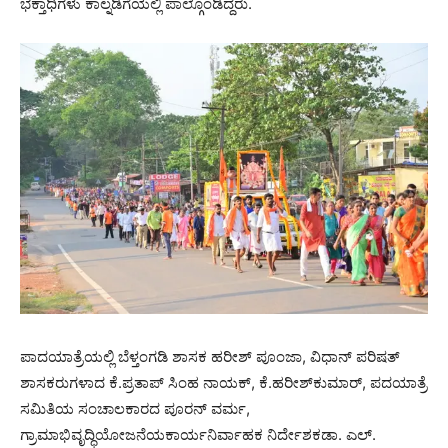
ಭಕ್ತಾಧಿಗಳು ಕಾಲ್ನಡಿಗೆಯಲ್ಲಿ ಪಾಲ್ಗೊಂಡಿದ್ದರು.
ಪಾದಯಾತ್ರೆಯಲ್ಲಿ ಬೆಳ್ತಂಗಡಿ ಶಾಸಕ ಹರೀಶ್ ಪೂಂಜಾ, ವಿಧಾನ್ ಪರಿಷತ್
ಶಾಸಕರುಗಳಾದ ಕೆ.ಪ್ರತಾಪ್ ಸಿಂಹ ನಾಯಕ್, ಕೆ.ಹರೀಶ್‌ಕುಮಾರ್, ಪದಯಾತ್ರೆ
ಸಮಿತಿಯ ಸಂಚಾಲಕಾರದ ಪೂರನ್ ವರ್ಮ,
ಗ್ರಾಮಾಭಿವೃದ್ಧಿಯೋಜನೆಯಕಾರ್ಯನಿರ್ವಾಹಕ ನಿರ್ದೇಶಕಡಾ. ಎಲ್.