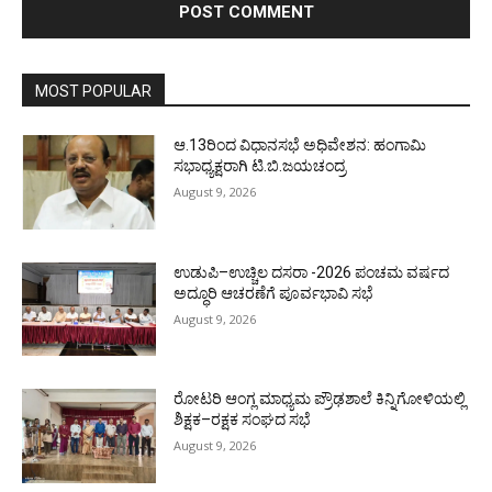
MOST POPULAR
ಆ.13ರಿಂದ ವಿಧಾನಸಭೆ ಅಧಿವೇಶನ: ಹಂಗಾಮಿ
ಸಭಾಧ್ಯಕ್ಷರಾಗಿ ಟಿ.ಬಿ.ಜಯಚಂದ್ರ
August 9, 2026
ಉಡುಪಿ–ಉಚ್ಚಿಲ ದಸರಾ -2026 ಪಂಚಮ ವರ್ಷದ
ಅದ್ಧೂರಿ ಆಚರಣೆಗೆ ಪೂರ್ವಭಾವಿ ಸಭೆ
August 9, 2026
ರೋಟರಿ ಆಂಗ್ಲ ಮಾಧ್ಯಮ ಪ್ರೌಢಶಾಲೆ ಕಿನ್ನಿಗೋಳಿಯಲ್ಲಿ
ಶಿಕ್ಷಕ–ರಕ್ಷಕ ಸಂಘದ ಸಭೆ
August 9, 2026