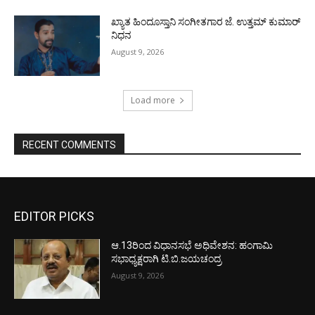
ಖ್ಯಾತ ಹಿಂದೂಸ್ತಾನಿ ಸಂಗೀತಗಾರ ಜೆ. ಉತ್ತಮ್ ಕುಮಾರ್
ನಿಧನ
August 9, 2026
Load more
RECENT COMMENTS
EDITOR PICKS
ಆ.13ರಿಂದ ವಿಧಾನಸಭೆ ಅಧಿವೇಶನ: ಹಂಗಾಮಿ
ಸಭಾಧ್ಯಕ್ಷರಾಗಿ ಟಿ.ಬಿ.ಜಯಚಂದ್ರ
August 9, 2026