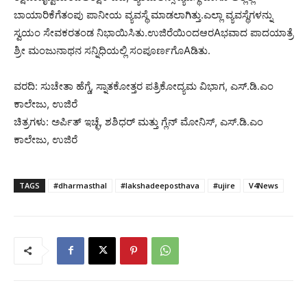
ಬಾಯಾರಿಕೆಗೆತಂಪು ಪಾನೀಯ ವ್ಯವಸ್ಥೆ ಮಾಡಲಾಗಿತ್ತು.ಎಲ್ಲಾ ವ್ಯವಸ್ಥೆಗಳನ್ನು
ಸ್ವಯಂ ಸೇವಕರತಂಡ ನಿಭಾಯಿಸಿತು.ಉಜಿರೆಯಿಂದಆರAಭವಾದ ಪಾದಯಾತ್ರೆ
ಶ್ರೀ ಮಂಜುನಾಥನ ಸನ್ನಿಧಿಯಲ್ಲಿ ಸಂಪೂರ್ಣಗೊAಡಿತು.
ವರದಿ: ಸುಚೇತಾ ಹೆಗ್ಡೆ, ಸ್ನಾತಕೋತ್ತರ ಪತ್ರಿಕೋದ್ಯಮ ವಿಭಾಗ, ಎಸ್.ಡಿ.ಎಂ
ಕಾಲೇಜು, ಉಜಿರೆ
ಚಿತ್ರಗಳು: ಅರ್ಪಿತ್ ಇಚ್ಛೆ, ಶಶಿಧರ್ ಮತ್ತು ಗ್ಲೆನ್ ಮೋನಿಸ್, ಎಸ್.ಡಿ.ಎಂ
ಕಾಲೇಜು, ಉಜಿರೆ
TAGS
#dharmasthal
#lakshadeeposthava
#ujire
V4News