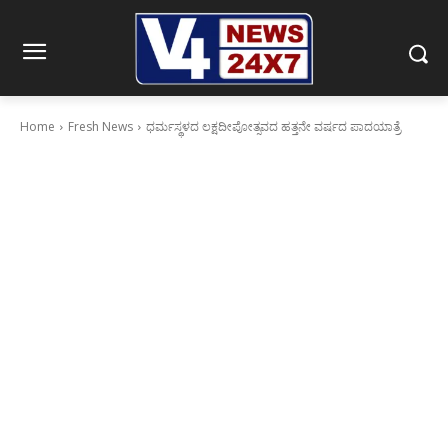
Home
Fresh News
ಧರ್ಮಸ್ಥಳದ ಲಕ್ಷದೀಪೋತ್ಸವದ ಹತ್ತನೇ ವರ್ಷದ ಪಾದಯಾತ್ರೆ