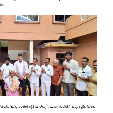
ದರು.
ೆಯಾಗಿದ್ದು, ಇಂತಹ ಪ್ರತಿಭೆಗಳನ್ನು ಸಮಾಜ ಗುರುತಿಸಿ ಪ್ರೋತ್ಸಾಹಿಸಬೇಕು