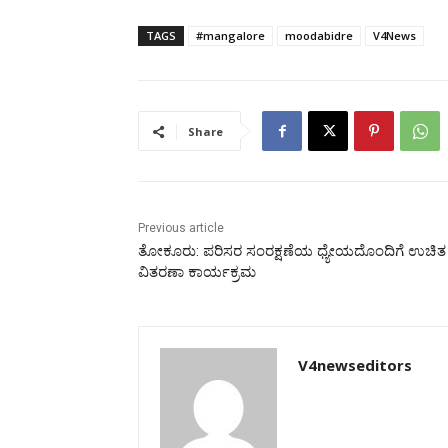
TAGS
#mangalore
moodabidre
V4News
Share
Previous article
ತೋಕೂರು: ಪರಿಸರ ಸಂರಕ್ಷಣೆಯ ಧ್ಯೇಯದೊಂದಿಗೆ ಉಚಿತ 
ವಿತರಣಾ ಕಾರ್ಯಕ್ರಮ
V4newseditors