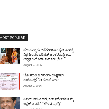
MOST POPULAR
ಪಡುಕುತ್ಯಾರು ಆನೆಗುಂದಿ ಸರಸ್ವತೀ ಪೀಠಕ್ಕೆ
ವಿಶ್ವ ಹಿಂದೂ ಪರಿಷತ್ ಅಂತರರಾಷ್ಟ್ರೀಯ
ಅಧ್ಯಕ್ಷ ಅಲೋಕ್ ಕುಮಾರ್ ಭೇಟಿ
August 7, 2026
ಬೋಳದಲ್ಲಿ ಆ.9ರಂದು ಯಕ್ಷಗಾನ
ತಾಳಮದ್ದಳೆ ‘ವೀರಮಣಿ ಕಾಳಗ’
August 7, 2026
ಹಿರಿಯ ನಾಟಕಕಾರ, ಕಲಾ ನಿರ್ದೇಶಕ ತಮ್ಮ
ಲಕ್ಷಣ್ ಅವರಿಗೆ “ತೌಳವ ಪ್ರಶಸ್ತಿ”