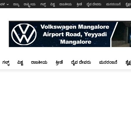
ಾವಳಿ
ರಾಜ್ಯ
ರಾಷ್ಟ್ರೀಯ
ಗಲ್ಫ್
ವಿಶ್ವ
ರಾಜಕೀಯ
ಕ್ರೀಡೆ
ದೈವ ದೇವರು
ಮನರಂಜನೆ
ಶೈಕ್
ಗಲ್ಫ್
ವಿಶ್ವ
ರಾಜಕೀಯ
ಕ್ರೀಡೆ
ದೈವ ದೇವರು
ಮನರಂಜನೆ
ಶೈಕ