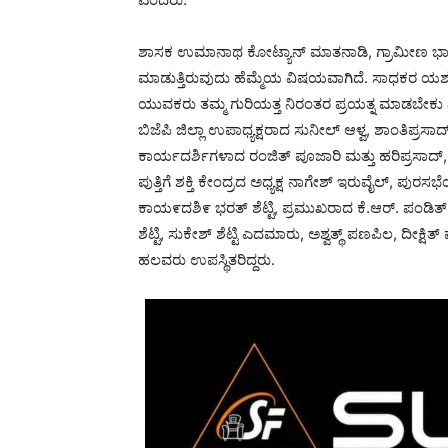
ಶಾಸಕ ಉಮಾನಾಥ ಕೋಟ್ಯಾನ್ ಮಾತನಾಡಿ, ಗ್ರಾಮೀಣ ಭಾಗದ ವಿದ
ಮಾಡುತ್ತಿರುವುದು ಹೆಮ್ಮೆಯ ವಿಷಯವಾಗಿದೆ. ಸಾಧಕರ ಯಶಸ್
ಯುವಕರು ತಮ್ಮ ಗುರಿಯತ್ತ ನಿರಂತರ ಪ್ರಯತ್ನ ಮಾಡಬೇಕು
ಬಿಜೆಪಿ ಜಿಲ್ಲಾ ಉಪಾಧ್ಯಕ್ಷರಾದ ಸುನೀಲ್ ಆಳ್ವ, ಶಾಂತಿಪ್ರಸಾದ
ಕಾರ್ಯದರ್ಶಿಗಳಾದ ರಂಜಿತ್ ಪೂಜಾರಿ ಮತ್ತು ಹರಿಪ್ರಸಾದ್, ಮ
ಪುತ್ತಿಗೆ ಶಕ್ತಿ ಕೇಂದ್ರದ ಅಧ್ಯಕ್ಷ ನಾಗೇಶ್ ಇರುವೈಲ್,
ಕಾಯ೯ದಶಿ೯ ಭರತ್ ಶೆಟ್ಟಿ, ಪ್ರಮುಖರಾದ ಕೆ.ಆರ್. ಪಂಡಿತ್, 
ಶೆಟ್ಟಿ, ಸುಕೇಶ್ ಶೆಟ್ಟಿ ಎದಮಾರು, ಅಶ್ವತ್ಥ್ ಪಣಪಿಲ, ದೀ
ಹಲವರು ಉಪಸ್ಥಿತರಿದ್ದರು.