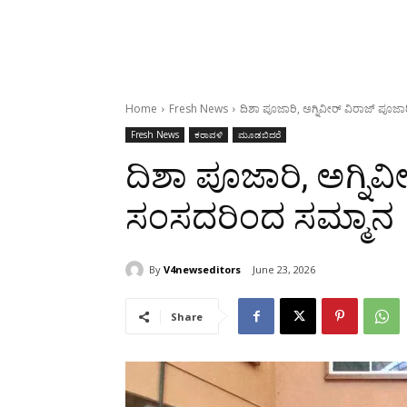
Home
Fresh News
ದಿಶಾ ಪೂಜಾರಿ, ಅಗ್ನಿವೀರ್ ವಿರಾಜ್ ಪೂಜ
Fresh News
ಕರಾವಳಿ
ಮೂಡಬಿದರೆ
ದಿಶಾ ಪೂಜಾರಿ, ಅಗ್ನಿವ
ಸಂಸದರಿಂದ ಸಮ್ಮಾನ
By
V4newseditors
June 23, 2026
Share