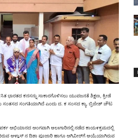
ಕಸಿತ ಭಾರತದ ಕನಸನ್ನು ಸಾಕಾರಗೊಳಿಸಲು ಯುವಜನತೆ ಶಿಕ್ಷಣ, ಕ್ರೀಡೆ
ುವುದು ಸಂತಸದ ಸಂಗತಿಯಾಗಿದೆ ಎಂದು ದ. ಕ ಸಂಸದ ಕ್ಯಾ. ಬ್ರಿಜೇಶ್ ಚೌಟ
್ಕ ಅಭಿಯಾನದ ಅಂಗವಾಗಿ ಆಲಃಗಾರಿನಲ್ಲಿ ನಡೆದ ಕಾಯ೯ಕ್ರಮದಲ್ಲಿ
ಪಡೆದಿರುವ ಆಳ್ವಾಸ್ ನ ದಿಶಾ ಪೂಜಾರಿ ಹಾಗೂ ಅಗ್ನಿವೀರ್‌ಗೆ ಆಯ್ಕೆಯಾಗಿರುವ