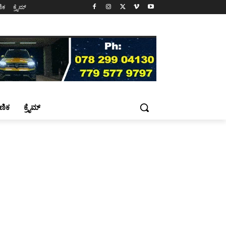
ಷಣಿಕ
ಕ್ರೈಮ್
್ಷಣಿಕ
ಕ್ರೈಮ್