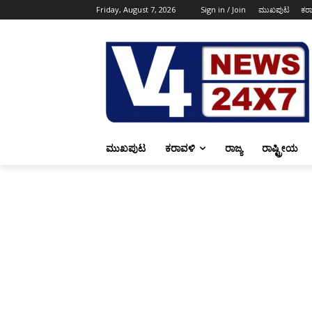
Friday, August 7, 2026
Sign in / Join
ಮುಖಪುಟ
ಕರ
ಮುಖಪುಟ
ಕರಾವಳಿ
ರಾಜ್ಯ
ರಾಷ್ಟ್ರೀಯ