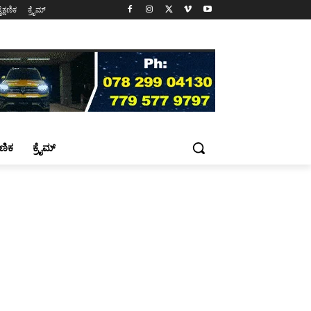
ೈಕ್ಷಣಿಕ
ಕ್ರೈಮ್
್ಷಣಿಕ
ಕ್ರೈಮ್