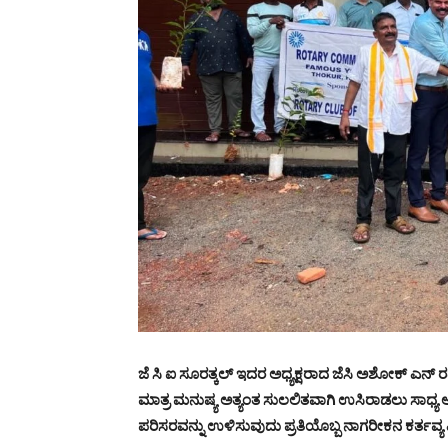
ಜೆ ಸಿ ಐ ಸೂರತ್ಕಲ್ ಇದರ ಅಧ್ಯಕ್ಷರಾದ ಜೆಸಿ ಅಶೋಕ್ ಎನ್ ರ
ಮಾತ್ರ ಮನುಷ್ಯ ಅತ್ಯಂತ ಸುಲಲಿತವಾಗಿ ಉಸಿರಾಡಲು ಸಾಧ್ಯ ಆದ್
ಪರಿಸರವನ್ನು ಉಳಿಸುವುದು ಪ್ರತಿಯೊಬ್ಬ ನಾಗರೀಕನ ಕರ್ತವ್ಯ ಎ