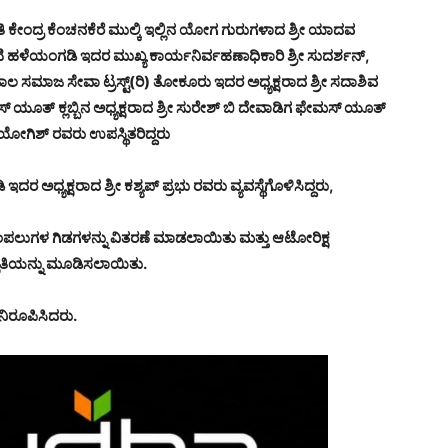
ದ್ರ ಕೆಂಚನಕೆರೆ ಮುಲ್ಕಿ ಇಲ್ಲಿನ ಯೋಗ ಗುರುಗಳಾದ ಶ್ರೀ ಯಾದವ
ಟಿ ಹಳೆಯಂಗಡಿ ಇದರ ಮುಖ್ಯ ಕಾರ್ಯನಿರ್ವಹಣಾಧಿಕಾರಿ ಶ್ರೀ ಸುದರ್ಶನ್,
ಾಲ ಸಮಾಜ ಸೇವಾ ಟ್ರಸ್ಟ್(ರಿ) ತೋಕೂರು ಇದರ ಅಧ್ಯಕ್ಷರಾದ ಶ್ರೀ ಸದಾಶಿವ
್ ಯೂತ್ ಕ್ಲಬ್ಬಿನ ಅಧ್ಯಕ್ಷರಾದ ಶ್ರೀ ಸುರೇಶ್ ಬಿ ದೇವಾಡಿಗ ಫೇಮಸ್ ಯೂತ್
ಯೋಗಿಶ್ ರವರು ಉಪಸ್ಥಿತರಿದ್ದರು
ದರ ಅಧ್ಯಕ್ಷರಾದ ಶ್ರೀ ಕಶ್ಯಪ್ ಪ್ರಭು ರವರು ವ್ಯವಸ್ಥೆಗೊಳಿಸಿದ್ದರು,
 ಹಂಪಲುಗಳ ಗಿಡಗಳನ್ನು ವಿತರಣೆ ಮಾಡಲಾಯಿತು ಮತ್ತು ಆಟೋರಿಕ್ಷ
ಾಗೃತಿಯನ್ನು ಮೂಡಿಸಲಾಯಿತು.
ನಿರೂಪಿಸಿದರು.