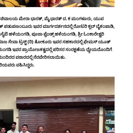
 ಸಚಿವಾಲಯ ಮೇರಾ ಭಾರತ್, ಮೈ ಭಾರತ್ ದ. ಕ ಮಂಗಳೂರು, ಯುವ
ತ್ ಪಡುಪಣಂಬೂರು ಇವರ ಮಾರ್ಗದರ್ಶನದಲ್ಲಿ ರೋಟರಿ ಕ್ಲಬ್ ಬೈಕಂಪಾಡಿ,
ೊಸೈಟಿ ಹಳೆಯಂಗಡಿ, ಪೂಜಾ ಫ್ರೆಂಡ್ಸ್ ಹಳೆಯಂಗಡಿ, ಶ್ರೀ ಓಂಕಾರೇಶ್ವರಿ
ಜ ಸೇವಾ ಟ್ರಸ್ಟ್ (ರಿ) ತೋಕೂರು ಇವರ ಸಹಕಾರದಲ್ಲಿ ಫೇಮಸ್ ಯೂತ್
ಂಗಡಿ ಇವರ ಪ್ರಾಯೋಜಕತ್ವದಲ್ಲಿ ಪರಿಸರ ಸಂರಕ್ಷಣೆಯ ಧ್ಯೇಯದೊಂದಿಗೆ
ಿ ಮಂದಿರದ ವಠಾರದಲ್ಲಿ ನೆರವೇರಿಸಲಾಯಿತು.
ರಿಯವರು ವಹಿಸಿದ್ದರು.