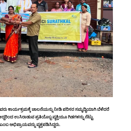
ವರು ಕಾರ್ಯಕ್ರಮಕ್ಕೆ ಚಾಲನೆಯನ್ನು ನೀಡಿ ಪರಿಸರ ಸಮೃದ್ಧಿಯಾಗಿ ಬೆಳೆದರೆ
ದರಿಂದ ಉಸಿರಾಡುವ ಪ್ರತಿಯೊಬ್ಬ ವ್ಯಕ್ತಿಯೂ ಗಿಡಗಳನ್ನು ನೆಟ್ಟು
ಂಬ ಅಭಿಪ್ರಾಯವನ್ನು ವ್ಯಕ್ತಪಡಿಸಿದ್ದರು.