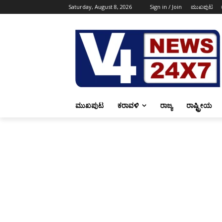
Saturday, August 8, 2026
Sign in / Join
ಮುಖಪುಟ
ಮುಖಪುಟ
ಕರಾವಳಿ
ರಾಜ್ಯ
ರಾಷ್ಟ್ರೀಯ