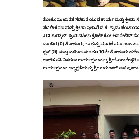
ತೋಕೂರು: ಭಾರತ ಸರಕಾರ ಯುವ ಕಾರ್ಯ ಮತ್ತು ಕ್ರೀಡಾ
ಸಬಲೀಕರಣ ಮತ್ತು ಕ್ರೀಡಾ ಇಲಾಖೆ ದ.ಕ, ಗ್ರಾಮ ಪಂಚಾಯ
JCI ಸುರತ್ಕಲ್, ಪ್ರಿಯದರ್ಶಿನಿ ಕ್ರೆಡಿಟ್ ಕೋ ಆಪರೇಟಿವ್ ಸ
ಮಂದಿರ (ರಿ) ತೋಕೂರು, ಒಂಬತ್ತು ಮಾಗಣೆ ಮುಂಡಾಲ ಸಮಾ
ಕ್ಲಬ್ (ರಿ) ಮತ್ತು ಮಹಿಳಾ ಮಂಡಲ 10ನೇ ತೋಕೂರು ಹಳೆಯ
ಉಚಿತ ಸಸಿ ವಿತರಣಾ ಕಾರ್ಯಕ್ರಮವನ್ನು ಶ್ರೀ ಓಂಕಾರೇಶ್ವರ
ಕಾರ್ಯಕ್ರಮದ ಅಧ್ಯಕ್ಷತೆಯನ್ನು ಶ್ರೀ ಗುರುರಾಜ್ ಎಸ್ ಪೂಜಾ