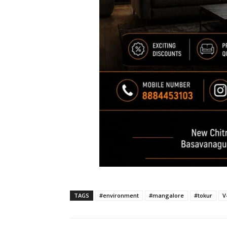
TAGS
#environment
#mangalore
#tokur
V