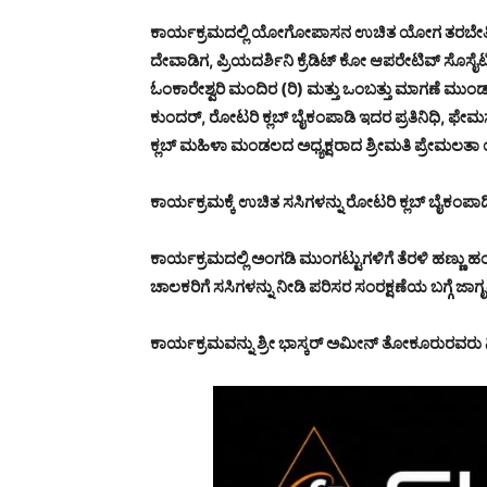
ಕಾರ್ಯಕ್ರಮದಲ್ಲಿ ಯೋಗೋಪಾಸನ ಉಚಿತ ಯೋಗ ತರಬೇತಿ ಕೇಂ
ದೇವಾಡಿಗ, ಪ್ರಿಯದರ್ಶಿನಿ ಕ್ರೆಡಿಟ್ ಕೋ ಆಪರೇಟಿವ್ ಸೊಸೈ
ಓಂಕಾರೇಶ್ವರಿ ಮಂದಿರ (ರಿ) ಮತ್ತು ಒಂಬತ್ತು ಮಾಗಣೆ ಮುಂಡ
ಕುಂದರ್, ರೋಟರಿ ಕ್ಲಬ್ ಬೈಕಂಪಾಡಿ ಇದರ ಪ್ರತಿನಿಧಿ, ಫೇಮಸ
ಕ್ಲಬ್ ಮಹಿಳಾ ಮಂಡಲದ ಅಧ್ಯಕ್ಷರಾದ ಶ್ರೀಮತಿ ಪ್ರೇಮಲತಾ 
ಕಾರ್ಯಕ್ರಮಕ್ಕೆ ಉಚಿತ ಸಸಿಗಳನ್ನು ರೋಟರಿ ಕ್ಲಬ್ ಬೈಕಂಪಾಡಿ ಇ
ಕಾರ್ಯಕ್ರಮದಲ್ಲಿ ಅಂಗಡಿ ಮುಂಗಟ್ಟುಗಳಿಗೆ ತೆರಳಿ ಹಣ್ಣು
ಚಾಲಕರಿಗೆ ಸಸಿಗಳನ್ನು ನೀಡಿ ಪರಿಸರ ಸಂರಕ್ಷಣೆಯ ಬಗ್ಗೆ ಜ
ಕಾರ್ಯಕ್ರಮವನ್ನು ಶ್ರೀ ಭಾಸ್ಕರ್ ಅಮೀನ್ ತೋಕೂರುರವರು 