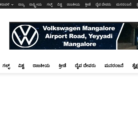
ಕರಾವಳಿ
ರಾಜ್ಯ
ರಾಷ್ಟ್ರೀಯ
ಗಲ್ಫ್
ವಿಶ್ವ
ರಾಜಕೀಯ
ಕ್ರೀಡೆ
ದೈವ ದೇವರು
ಮನರಂಜನೆ
ಶ
ಗಲ್ಫ್
ವಿಶ್ವ
ರಾಜಕೀಯ
ಕ್ರೀಡೆ
ದೈವ ದೇವರು
ಮನರಂಜನೆ
ಶೈಕ