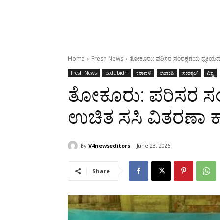
Home
Fresh News
ತೋಕೂರು: ಪರಿಸರ ಸಂರಕ್ಷಣೆಯ ಧ್ಯೇಯದೊ
Fresh News
padubidri
ಕರಾವಳಿ
ಉಡುಪಿ
ಸುರತ್ಕಲ್
ವಿಶ್ವ
ತೋಕೂರು: ಪರಿಸರ ಸಂ
ಉಚಿತ ಸಸಿ ವಿತರಣಾ 
By
V4newseditors
June 23, 2026
Share