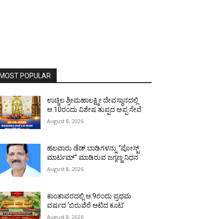
MOST POPULAR
ಉಚ್ಚಿಲ ಶ್ರೀಮಹಾಲಕ್ಷ್ಮೀ ದೇವಸ್ಥಾನದಲ್ಲಿ
ಆ.10ರಂದು ವಿಶೇಷ ತುಪ್ಪದ ಅಪ್ಪ ಸೇವೆ
August 8, 2026
ಹಲವಾರು ಡೆಡ್ ಬಾಡಿಗಳನ್ನು “ಪೋಸ್ಟ್
ಮಾರ್ಟಮ್” ಮಾಡಿರುವ ಜಗ್ಗಣ್ಣ ನಿಧನ
August 8, 2026
ಕಾಂತಾವರದಲ್ಲಿ ಆ.9ರಂದು ಪ್ರಥಮ
ವರ್ಷದ ‘ಬಿರುವೆರೆ ಆಟಿದ ಕೂಟ’
August 8, 2026