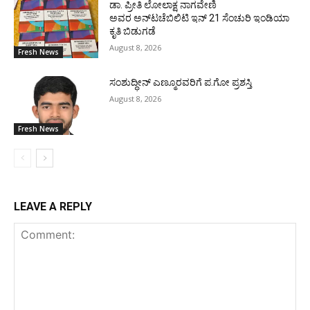
ಡಾ. ಪ್ರೀತಿ ಲೋಲಾಕ್ಷ ನಾಗವೇಣಿ
ಅವರ ಅನ್‌ಟಚೆಬಿಲಿಟಿ ಇನ್ 21 ಸೆಂಚುರಿ ಇಂಡಿಯಾ
ಕೃತಿ ಬಿಡುಗಡೆ
August 8, 2026
Fresh News
ಸಂಶುದ್ಧೀನ್ ಎಣ್ಮೂರವರಿಗೆ ಪ.ಗೋ ಪ್ರಶಸ್ತಿ
August 8, 2026
Fresh News
LEAVE A REPLY