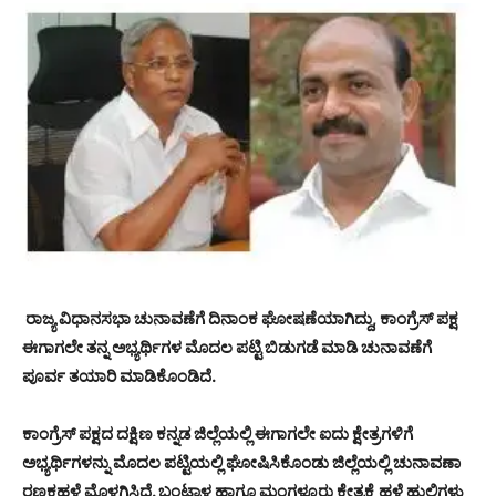
ರಾಜ್ಯ ವಿಧಾನಸಭಾ ಚುನಾವಣೆಗೆ ದಿನಾಂಕ ಘೋಷಣೆಯಾಗಿದ್ದು, ಕಾಂಗ್ರೆಸ್ ಪಕ್ಷ
ಈಗಾಗಲೇ ತನ್ನ ಅಭ್ಯರ್ಥಿಗಳ ಮೊದಲ ಪಟ್ಟಿ ಬಿಡುಗಡೆ ಮಾಡಿ ಚುನಾವಣೆಗೆ
ಪೂರ್ವ ತಯಾರಿ ಮಾಡಿಕೊಂಡಿದೆ.
ಕಾಂಗ್ರೆಸ್ ಪಕ್ಷದ ದಕ್ಷಿಣ ಕನ್ನಡ ಜಿಲ್ಲೆಯಲ್ಲಿ ಈಗಾಗಲೇ ಐದು ಕ್ಷೇತ್ರಗಳಿಗೆ
ಅಭ್ಯರ್ಥಿಗಳನ್ನು ಮೊದಲ ಪಟ್ಟಿಯಲ್ಲಿ ಘೋಷಿಸಿಕೊಂಡು ಜಿಲ್ಲೆಯಲ್ಲಿ ಚುನಾವಣಾ
ರಣಕಹಳೆ ಮೊಳಗಿಸಿದೆ. ಬಂಟ್ವಾಳ ಹಾಗೂ ಮಂಗಳೂರು ಕ್ಷೇತ್ರಕ್ಕೆ ಹಳೆ ಹುಲಿಗಳು