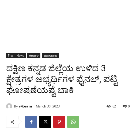
Fresh News
ಕರಾವಳಿ
ಮಂಗಳೂರು
ದಕ್ಷಿಣ ಕನ್ನಡ ಜಿಲ್ಲೆಯ ಉಳಿದ 3
ಕ್ಷೇತ್ರಗಳ ಅಭ್ಯರ್ಥಿಗಳ ಫೈನಲ್, ಪಟ್ಟಿ
ಘೋಷಣೆಯಷ್ಟೆ ಬಾಕಿ
By
v4team
March 30, 2023
62
0