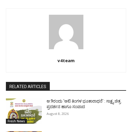
v4team
RELATED ARTICLES
ಆ.9ರಂದು ‘ಆಟಿ ತಿಂಗಳ ಭೂತಾರಾಧನೆ’ : ಸಾಕ್ಷ್ಯ ಚಿತ್ರ
ಪ್ರದರ್ಶನ ಹಾಗೂ ಸಂವಾದ
August 8, 2026
Fresh News