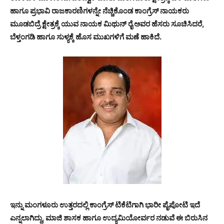
ಹಾಗೂ ಪ್ರಭಾವಿ ರಾಜಕಾರಣಿಗಳನ್ನೇ ನೆಚ್ಚಿಕೊಂಡ ಕಾಂಗ್ರೆಸ್ ನಾಯಕರು
ಮೂಡಬಿದ್ರೆ ಕ್ಷೇತ್ರಕ್ಕೆ ಯುವ ನಾಯಕ ಮಿಥುನ್ ರೈ ಅವರ ಹೆಸರು ಸೂಚಿಸಿದರೆ,
ಬೆಳ್ತಂಗಡಿ ಹಾಗೂ ಸುಳ್ಯಕ್ಕೆ ಹೊಸ ಮುಖಗಳಿಗೆ ಮಣೆ ಹಾಕಿದೆ.
ಇನ್ನು ಮಂಗಳೂರು ಉತ್ತರದಲ್ಲಿ ಕಾಂಗ್ರೆಸ್ ಟಿಕೆಟಿಗಾಗಿ ಭಾರೀ ಪೈಪೋಟಿ ಇದೆ
ಎನ್ನಲಾಗಿದ್ದು, ಮಾಜಿ ಶಾಸಕ ಹಾಗೂ ಉದ್ಯಮಿಯೋರ್ವರ ನಡುವೆ ಈ ಬಿರುಸಿನ