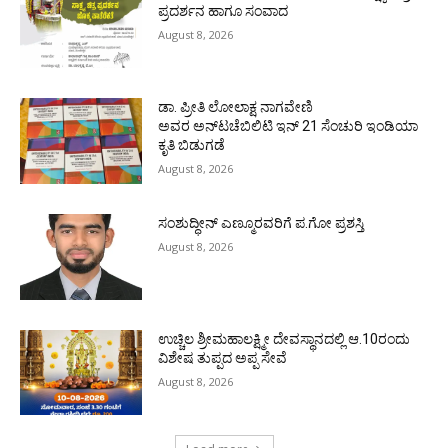
ಪ್ರದರ್ಶನ ಹಾಗೂ ಸಂವಾದ
August 8, 2026
ಡಾ. ಪ್ರೀತಿ ಲೋಲಾಕ್ಷ ನಾಗವೇಣಿ
ಅವರ ಅನ್‌ಟಚೆಬಿಲಿಟಿ ಇನ್ 21 ಸೆಂಚುರಿ ಇಂಡಿಯಾ
ಕೃತಿ ಬಿಡುಗಡೆ
August 8, 2026
ಸಂಶುದ್ಧೀನ್ ಎಣ್ಮೂರವರಿಗೆ ಪ.ಗೋ ಪ್ರಶಸ್ತಿ
August 8, 2026
ಉಚ್ಚಿಲ ಶ್ರೀಮಹಾಲಕ್ಷ್ಮೀ ದೇವಸ್ಥಾನದಲ್ಲಿ ಆ.10ರಂದು
ವಿಶೇಷ ತುಪ್ಪದ ಅಪ್ಪ ಸೇವೆ
August 8, 2026