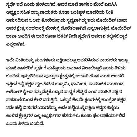
ಸ್ಪರ್ಧೆ ಇದೆ ಎಂದು ಹೇಳಲಾಗಿದೆ. ಆದರೆ ಮಾಜಿ ಶಾಸಕರ ಮೇಲೆ ಎಐಸಿಸಿ
ಅಧ್ಯಕ್ಷರ ಸಹಿತ ರಾಜ್ಯ ನಾಯಕರು ಕೂಡಾ ಬಂಟ್ವಾಳ ಮಾದರಿಯ ನೀತಿ
ಅನುಸರಿಸುವ ಒಲವು ತೋರಿರುವುದು ಸ್ಪಷ್ಟವಾಗಿದ್ದು ಇದು ಮೊಯಿದಿನ್ ಬಾವಾ
ಅವರ ಕ್ಷೇತ್ರ ಸಂಚಲನಕ್ಕೆ ಮೇಳುಗೈ ದೊರೆತಂತಾಗಿದೆ ಎನ್ನಲಾಗುತ್ತಿದೆ. ಮೊಯಿದಿನ್
ಬಾವಾ ಅವರಿಗೆ ಈ ಬಾರಿ ಕೂಡಾ ಟಿಕೆಟ್ ನೀಡಿ ಸ್ಪರ್ಧೆಗೆ ಅವಕಾಶ ಕಲ್ಪಿಸಲಿದ್ದಾರೆ
ಎನ್ನಲಾಗಿದೆ.
ಇದೇ ನೀತಿಯನ್ನು ಮಂಗಳೂರು ದಕ್ಷಿಣದಲ್ಲೂ ಅನುರಿಸಿರುವ ನಾಯಕರು ಇಲ್ಲೂ
ಮಾಜಿ ಶಾಸಕರಿಗೆ ಸ್ಪರ್ಧೆಗೆ ಮತ್ತೊಂದು ಅವಕಾಶ ನೀಡಲಿದ್ದಾರೆ ಎಂದು ತಿಳಿದು
ಬಂದಿದೆ. ಇನ್ನುಳಿದಿರುವ ಪುತ್ತೂರು ಕ್ಷೇತ್ರದಲ್ಲಿ ಈ ಬಾರಿ ಹೊಸ ಮುಖ ಅಂದರೆ
ಇತ್ತೀಚೆಗಷ್ಟೆ ಪಕ್ಷದ ಧ್ವಜ ಹಿಡಿದ ಉದ್ಯಮಿ, ಧಾರ್ಮಿಕ, ಸಾಮಾಜಿಕ ಮುಖಂಡ
ಅಶೋರ್ ರೈ ಅವರನ್ನು ನೆಚ್ಚಿಕೊಳ್ಳುವ ಸಾಧ್ಯತೆ ಹೆಚ್ಚಿದೆ ಎಂಬ ಮಾಹಿತಿ ಪಕ್ಷದ
ಪಡಸಾಲೆಯಿಂದ ಕೇಳಿ ಬರುತ್ತಿದೆ. ಒಟ್ಟಾರೆ ಕೆಲವೇ ಕ್ಷಣಗಳಲ್ಲಿ ಕಾಂಗ್ರೆಸ್ ಪಕ್ಷದ
2ನೇ ಪಟ್ಟಿ ಬಿಡುಗಡೆಯಾಗಲಿದ್ದು, ಅದೇ ಪಟ್ಟಿಯಲ್ಲಿ ದಕ್ಷಿಣ ಕನ್ನಡ ಜಿಲ್ಲೆಯ
ಉಳಿದ ಕ್ಷೇತ್ರಗಳ ಎಲ್ಲ ಅಭ್ಯರ್ಥಿಗಳ ಹೆಸರುಗಳು ಕೂಡಾ ಘೋಷಣೆಯಾಗಲಿದೆ
ಎಂದು ತಿಳಿದು ಬಂದಿದೆ.