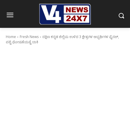
Home
Fresh News
ದಕ್ಷಿಣ ಕನ್ನಡ ಜಿಲ್ಲೆಯ ಉಳಿದ 3 ಕ್ಷೇತ್ರಗಳ ಅಭ್ಯರ್ಥಿಗಳ ಫೈನಲ್,
ಪಟ್ಟಿ ಘೋಷಣೆಯಷ್ಟೆ ಬಾಕಿ