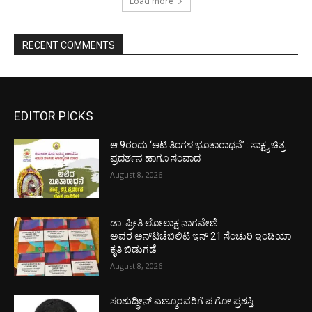
Load more
RECENT COMMENTS
EDITOR PICKS
ಆ.9ರಂದು ‘ಆಟಿ ತಿಂಗಳ ಭೂತಾರಾಧನೆ’ : ಸಾಕ್ಷ್ಯ ಚಿತ್ರ
ಪ್ರದರ್ಶನ ಹಾಗೂ ಸಂವಾದ
August 8, 2026
ಡಾ. ಪ್ರೀತಿ ಲೋಲಾಕ್ಷ ನಾಗವೇಣಿ
ಅವರ ಅನ್‌ಟಚೆಬಿಲಿಟಿ ಇನ್ 21 ಸೆಂಚುರಿ ಇಂಡಿಯಾ
ಕೃತಿ ಬಿಡುಗಡೆ
August 8, 2026
ಸಂಶುದ್ಧೀನ್ ಎಣ್ಮೂರವರಿಗೆ ಪ.ಗೋ ಪ್ರಶಸ್ತಿ