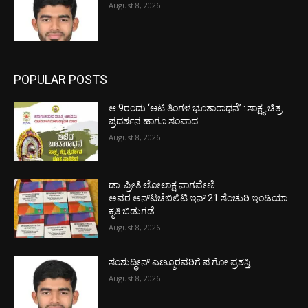
August 8, 2026
POPULAR POSTS
ಆ.9ರಂದು ‘ಆಟಿ ತಿಂಗಳ ಭೂತಾರಾಧನೆ’ : ಸಾಕ್ಷ್ಯ ಚಿತ್ರ
ಪ್ರದರ್ಶನ ಹಾಗೂ ಸಂವಾದ
August 8, 2026
ಡಾ. ಪ್ರೀತಿ ಲೋಲಾಕ್ಷ ನಾಗವೇಣಿ
ಅವರ ಅನ್‌ಟಚೆಬಿಲಿಟಿ ಇನ್ 21 ಸೆಂಚುರಿ ಇಂಡಿಯಾ
ಕೃತಿ ಬಿಡುಗಡೆ
August 8, 2026
ಸಂಶುದ್ಧೀನ್ ಎಣ್ಮೂರವರಿಗೆ ಪ.ಗೋ ಪ್ರಶಸ್ತಿ
August 8, 2026