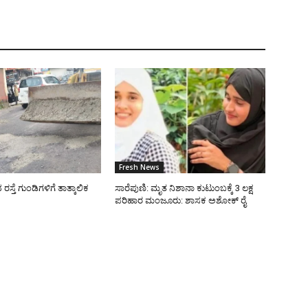
Fresh News
್ತೆ ಗುಂಡಿಗಳಿಗೆ ತಾತ್ಕಾಲಿಕ
ಸಾರೆಪುಣಿ: ಮೃತ ನಿಶಾನಾ ಕುಟುಂಬಕ್ಕೆ 3 ಲಕ್ಷ
ಪರಿಹಾರ ಮಂಜೂರು: ಶಾಸಕ ಅಶೋಕ್ ರೈ