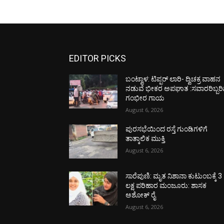
EDITOR PICKS
ಬಂಟ್ವಾಳ: ಟಿಪ್ಪರ್ ಲಾರಿ- ದ್ವಿಚಕ್ರ ವಾಹನ
ನಡುವೆ ಭೀಕರ ಅಪಘಾತ :ಸವಾರರಿಬ್ಬರಿ
ಗಂಭೀರ ಗಾಯ
August 6, 2026
ಪುರಸಭೆಯಿಂದ ರಸ್ತೆ ಗುಂಡಿಗಳಿಗೆ
ತಾತ್ಕಾಲಿಕ ಮುಕ್ತಿ
August 6, 2026
ಸಾರೆಪುಣಿ: ಮೃತ ನಿಶಾನಾ ಕುಟುಂಬಕ್ಕೆ 3
ಲಕ್ಷ ಪರಿಹಾರ ಮಂಜೂರು: ಶಾಸಕ
ಅಶೋಕ್ ರೈ
August 6, 2026