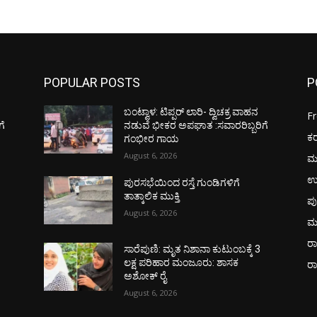
POPULAR POSTS
P
ಬಂಟ್ವಾಳ: ಟಿಪ್ಪರ್ ಲಾರಿ- ದ್ವಿಚಕ್ರ ವಾಹನ
F
ಗೆ
ನಡುವೆ ಭೀಕರ ಅಪಘಾತ :ಸವಾರರಿಬ್ಬರಿಗೆ
ಕ
ಗಂಭೀರ ಗಾಯ
August 6, 2026
ಮ
ಉ
ಪುರಸಭೆಯಿಂದ ರಸ್ತೆ ಗುಂಡಿಗಳಿಗೆ
ತಾತ್ಕಾಲಿಕ ಮುಕ್ತಿ
ಪು
August 6, 2026
ಮ
ರಾ
ಸಾರೆಪುಣಿ: ಮೃತ ನಿಶಾನಾ ಕುಟುಂಬಕ್ಕೆ 3
ಲಕ್ಷ ಪರಿಹಾರ ಮಂಜೂರು: ಶಾಸಕ
ರ
ಅಶೋಕ್ ರೈ
August 6, 2026