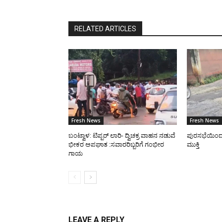
RELATED ARTICLES
Fresh News
Fresh News
ಬಂಟ್ವಾಳ: ಟಿಪ್ಪರ್ ಲಾರಿ- ದ್ವಿಚಕ್ರ ವಾಹನ ನಡುವೆ
ಪುರಸಭೆಯಿಂದ ರಸ
ಭೀಕರ ಅಪಘಾತ :ಸವಾರರಿಬ್ಬರಿಗೆ ಗಂಭೀರ
ಮುಕ್ತಿ
ಗಾಯ
LEAVE A REPLY