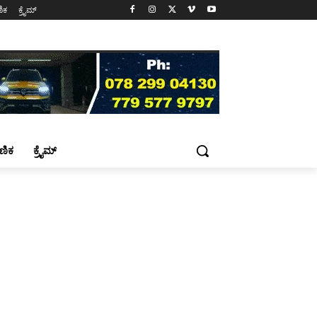
ಷಣಿಕ
ಕ್ರೈಮ್
್ಷಣಿಕ
ಕ್ರೈಮ್