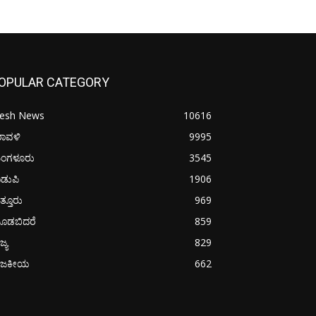
OPULAR CATEGORY
resh News
10616
ರಾವಳಿ
9995
ಂಗಳೂರು
3545
ಡುಪಿ
1906
ತ್ತೂರು
969
ೂಡಬಿದರೆ
859
ಜ್ಯ
829
ಾಜಕೀಯ
662