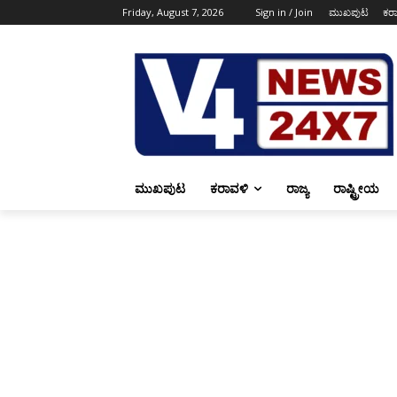
Friday, August 7, 2026
Sign in / Join
ಮುಖಪುಟ
ಕರ
ಮುಖಪುಟ
ಕರಾವಳಿ
ರಾಜ್ಯ
ರಾಷ್ಟ್ರೀಯ