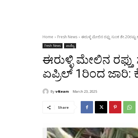
Home
Fresh News
ಈರುಳ್ಳಿ ಮೇಲಿನ ರಫ್ತು ಸುಂಕ ಶೇ.20ರಷ್ಟು ಕ
Fresh News
ವಾಣಿಜ್ಯ
ಈರುಳ್ಳಿ ಮೇಲಿನ ರಫ್ತು
ಏಪ್ರಿಲ್ 1ರಿಂದ ಜಾರಿ: 
By
v4team
March 23, 2025
Share