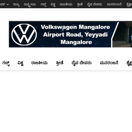
ಾವಳಿ
ರಾಜ್ಯ
ರಾಷ್ಟ್ರೀಯ
ಗಲ್ಫ್
ವಿಶ್ವ
ರಾಜಕೀಯ
ಕ್ರೀಡೆ
ದೈವ ದೇವರು
ಮನರಂಜನೆ
ಶೈಕ್
ಗಲ್ಫ್
ವಿಶ್ವ
ರಾಜಕೀಯ
ಕ್ರೀಡೆ
ದೈವ ದೇವರು
ಮನರಂಜನೆ
ಶೈಕ