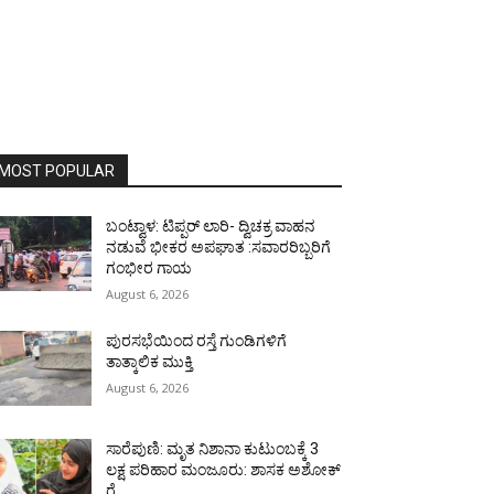
MOST POPULAR
ಬಂಟ್ವಾಳ: ಟಿಪ್ಪರ್ ಲಾರಿ- ದ್ವಿಚಕ್ರ ವಾಹನ
ನಡುವೆ ಭೀಕರ ಅಪಘಾತ :ಸವಾರರಿಬ್ಬರಿಗೆ
ಗಂಭೀರ ಗಾಯ
August 6, 2026
ಪುರಸಭೆಯಿಂದ ರಸ್ತೆ ಗುಂಡಿಗಳಿಗೆ
ತಾತ್ಕಾಲಿಕ ಮುಕ್ತಿ
August 6, 2026
ಸಾರೆಪುಣಿ: ಮೃತ ನಿಶಾನಾ ಕುಟುಂಬಕ್ಕೆ 3
ಲಕ್ಷ ಪರಿಹಾರ ಮಂಜೂರು: ಶಾಸಕ ಅಶೋಕ್
ರೈ