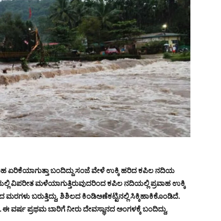
ಹ ಏರಿಕೆಯಾಗುತ್ತಾ ಬಂದಿದ್ದು ಸಂಜೆ ವೇಳೆ ಉಕ್ಕಿ ಹರಿದ ಕಪಿಲ ನದಿಯ
ಲ್ಲಿ ವಿಪರೀತ ಮಳೆಯಾಗುತ್ತಿರುವುದರಿಂದ ಕಪಿಲ ನದಿಯಲ್ಲಿ ಪ್ರವಾಹ ಉಕ್ಕಿ
ರಗಳು ಬರುತ್ತಿದ್ದು, ಶಿಶಿಲದ ಕಿಂಡಿಅಣೆಕಟ್ಟಿನಲ್ಲಿ ಸಿಕ್ಕಿಹಾಕಿಕೊಂಡಿದೆ.
 ಈ ವರ್ಷ ಪ್ರಥಮ ಬಾರಿಗೆ ನೀರು ದೇವಸ್ಥಾನದ ಅಂಗಳಕ್ಕೆ ಬಂದಿದ್ದು,