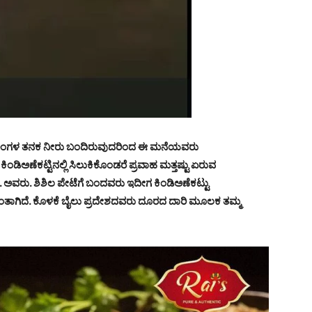
ಾನದ ಅಂಗಳ ತನಕ ನೀರು ಬಂದಿರುವುದರಿಂದ ಈ ಮನೆಯವರು
ಿಂಡಿಅಣೆಕಟ್ಟಿನಲ್ಲಿ ಸಿಲುಕಿಕೊಂಡರೆ ಪ್ರವಾಹ ಮತ್ತಷ್ಟು ಏರುವ
್ ಬಿ. ಅವರು. ಶಿಶಿಲ ಪೇಟೆಗೆ ಬಂದವರು ಇದೀಗ ಕಿಂಡಿಅಣೆಕಟ್ಟು
ತಾಗಿದೆ. ಕೊಳಕೆ ಬೈಲು ಪ್ರದೇಶದವರು ದೂರದ ದಾರಿ ಮೂಲಕ ತಮ್ಮ