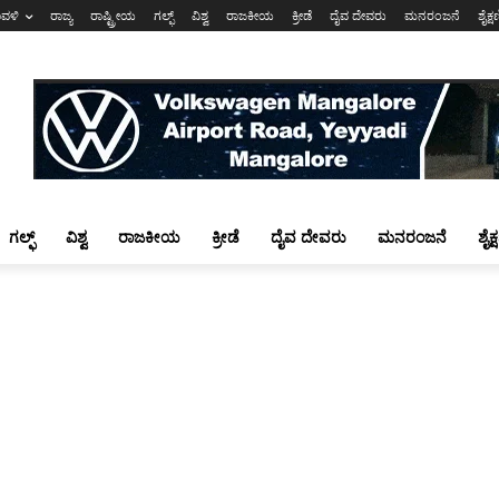
ಾವಳಿ
ರಾಜ್ಯ
ರಾಷ್ಟ್ರೀಯ
ಗಲ್ಫ್
ವಿಶ್ವ
ರಾಜಕೀಯ
ಕ್ರೀಡೆ
ದೈವ ದೇವರು
ಮನರಂಜನೆ
ಶೈಕ್
ಗಲ್ಫ್
ವಿಶ್ವ
ರಾಜಕೀಯ
ಕ್ರೀಡೆ
ದೈವ ದೇವರು
ಮನರಂಜನೆ
ಶೈಕ