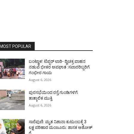
MOST POPULAR
ಬಂಟ್ವಾಳ: ಟಿಪ್ಪರ್ ಲಾರಿ- ದ್ವಿಚಕ್ರ ವಾಹನ
ನಡುವೆ ಭೀಕರ ಅಪಘಾತ :ಸವಾರರಿಬ್ಬರಿಗೆ
ಗಂಭೀರ ಗಾಯ
August 6, 2026
ಪುರಸಭೆಯಿಂದ ರಸ್ತೆ ಗುಂಡಿಗಳಿಗೆ
ತಾತ್ಕಾಲಿಕ ಮುಕ್ತಿ
August 6, 2026
ಸಾರೆಪುಣಿ: ಮೃತ ನಿಶಾನಾ ಕುಟುಂಬಕ್ಕೆ 3
ಲಕ್ಷ ಪರಿಹಾರ ಮಂಜೂರು: ಶಾಸಕ ಅಶೋಕ್
ರೈ