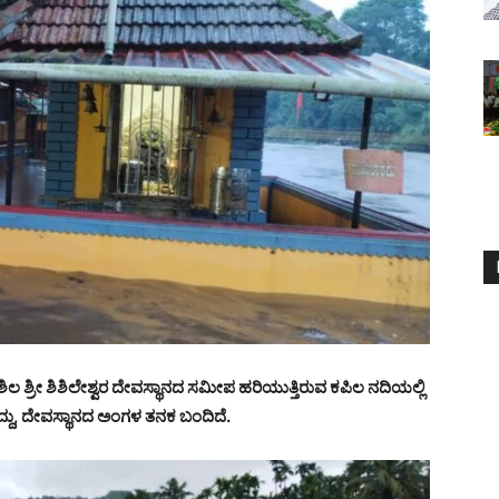
ಶಿಶಿಲ ಶ್ರೀ ಶಿಶಿಲೇಶ್ವರ ದೇವಸ್ಥಾನದ ಸಮೀಪ ಹರಿಯುತ್ತಿರುವ ಕಪಿಲ ನದಿಯಲ್ಲಿ
್ದು, ದೇವಸ್ಥಾನದ ಅಂಗಳ ತನಕ ಬಂದಿದೆ.