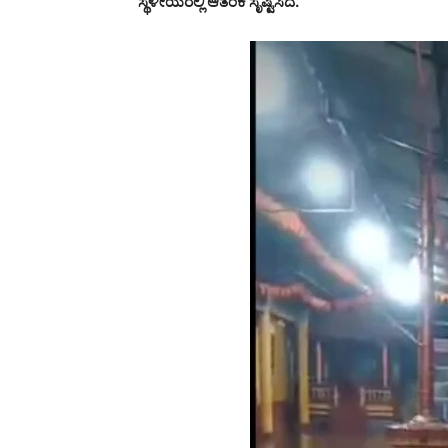
ಸ್ಥಳೀಯರಲ್ಲಿ ಆತಂಕ ಸೃಷ್ಟಿಸಿದೆ.