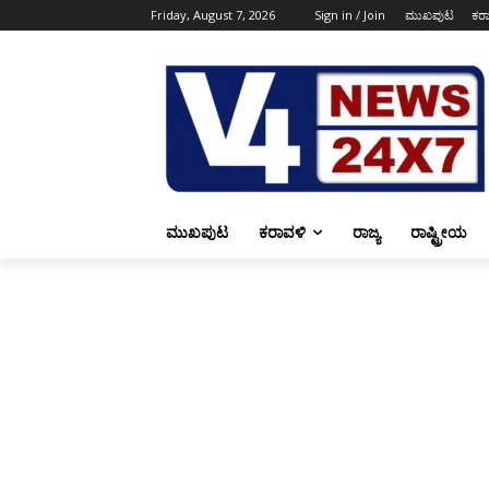
Friday, August 7, 2026
Sign in / Join
ಮುಖಪುಟ
ಕರ
ಮುಖಪುಟ
ಕರಾವಳಿ
ರಾಜ್ಯ
ರಾಷ್ಟ್ರೀಯ