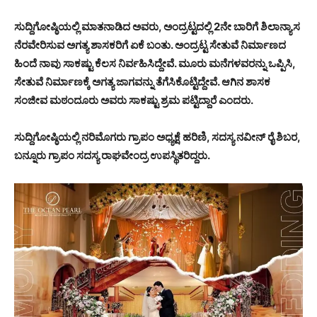
ಸುದ್ದಿಗೋಷ್ಠಿಯಲ್ಲಿ ಮಾತನಾಡಿದ ಅವರು, ಅಂದ್ರಟ್ಟದಲ್ಲಿ 2ನೇ ಬಾರಿಗೆ ಶಿಲಾನ್ಯಾಸ
ನೆರವೇರಿಸುವ ಅಗತ್ಯ ಶಾಸಕರಿಗೆ ಏಕೆ ಬಂತು. ಅಂದ್ರಟ್ಟ ಸೇತುವೆ ನಿರ್ಮಾಣದ
ಹಿಂದೆ ನಾವು ಸಾಕಷ್ಟು ಕೆಲಸ ನಿರ್ವಹಿಸಿದ್ದೇವೆ. ಮೂರು ಮನೆಗಳವರನ್ನು ಒಪ್ಪಿಸಿ,
ಸೇತುವೆ ನಿರ್ಮಾಣಕ್ಕೆ ಅಗತ್ಯ ಜಾಗವನ್ನು ತೆಗೆಸಿಕೊಟ್ಟಿದ್ದೇವೆ. ಆಗಿನ ಶಾಸಕ
ಸಂಜೀವ ಮಠಂದೂರು ಅವರು ಸಾಕಷ್ಟು ಶ್ರಮ ಪಟ್ಟಿದ್ದಾರೆ ಎಂದರು.
ಸುದ್ದಿಗೋಷ್ಠಿಯಲ್ಲಿ ನರಿಮೊಗರು ಗ್ರಾಪಂ ಅಧ್ಯಕ್ಷೆ ಹರಿಣಿ, ಸದಸ್ಯ ನವೀನ್ ರೈ ಶಿಬರ,
ಬನ್ನೂರು ಗ್ರಾಪಂ ಸದಸ್ಯ ರಾಘವೇಂದ್ರ ಉಪಸ್ಥಿತರಿದ್ದರು.