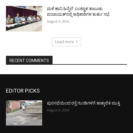
ಮಳೆ ಹಾನಿ ಹಿನ್ನೆಲೆ: ಬಂಟ್ವಾಳ ತಾಲೂಕು
ಪಂಚಾಯತ್‌ನಲ್ಲಿ ಅಧಿಕಾರಿಗಳ ತುರ್ತು ಸಭೆ
August 6, 2026
Load more
RECENT COMMENTS
EDITOR PICKS
ಪುರಸಭೆಯಿಂದ ರಸ್ತೆ ಗುಂಡಿಗಳಿಗೆ ತಾತ್ಕಾಲಿಕ ಮುಕ್ತಿ
August 6, 2026