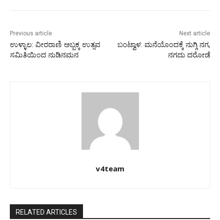
Previous article
Next article
ಉಳ್ಳಾಲ: ವೀರರಾಣಿ ಅಬ್ಬಕ್ಕ ಉತ್ಸವ
ಬಂಟ್ವಾಳ: ಮನೆಯೊಂದಕ್ಕೆ ನುಗ್ಗಿ ನಗ,
ಸಮಿತಿಯಿಂದ ನುಡಿನಮನ
ನಗದು ದರೋಡೆ
v4team
RELATED ARTICLES