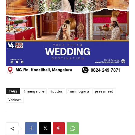
TAGS
#mangalore
#puttur
narimogaru
pressmeet
V4News