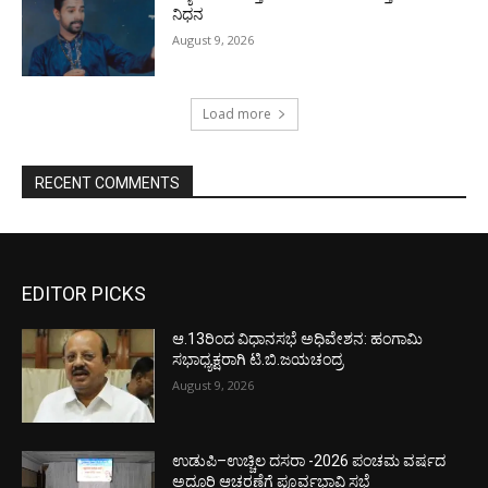
ನಿಧನ
August 9, 2026
Load more
RECENT COMMENTS
EDITOR PICKS
ಆ.13ರಿಂದ ವಿಧಾನಸಭೆ ಅಧಿವೇಶನ: ಹಂಗಾಮಿ
ಸಭಾಧ್ಯಕ್ಷರಾಗಿ ಟಿ.ಬಿ.ಜಯಚಂದ್ರ
August 9, 2026
ಉಡುಪಿ–ಉಚ್ಚಿಲ ದಸರಾ -2026 ಪಂಚಮ ವರ್ಷದ
ಅದ್ಧೂರಿ ಆಚರಣೆಗೆ ಪೂರ್ವಭಾವಿ ಸಭೆ