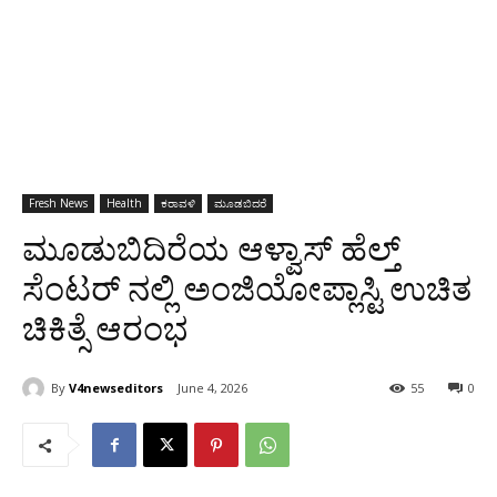
Fresh News
Health
ಕರಾವಳಿ
ಮೂಡಬಿದರೆ
ಮೂಡುಬಿದಿರೆಯ ಆಳ್ವಾಸ್ ಹೆಲ್ತ್
ಸೆಂಟರ್ ನಲ್ಲಿ ಅಂಜಿಯೋಪ್ಲಾಸ್ಟಿ ಉಚಿತ
ಚಿಕಿತ್ಸೆ ಆರಂಭ
By
V4newseditors
June 4, 2026
55
0