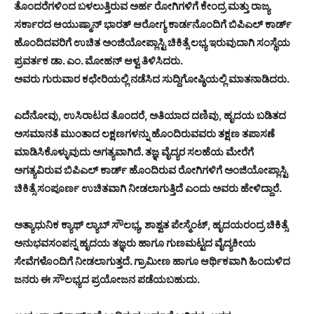
ತೊಂದರೆಗಳಿಂದ ಬಳಲುತ್ತಿರುವ ಅರ್ಹ ರೋಗಿಗಳಿಗೆ ಕೇಂದ್ರ ಮತ್ತು ರಾಜ್ಯ
ಸರ್ಕಾರದ ಆಯುಷ್ಮಾನ್ ಭಾರತ್ ಆರೋಗ್ಯ ಕಾರ್ಡನೊಂದಿಗೆ ಬಿಪಿಎಲ್ ಕಾರ್ಡ್
ಹೊಂದಿದವರಿಗೆ ಉಚಿತ ಅಂಜಿಯೋಪ್ಲಾಸ್ಟಿ ಚಿಕಿತ್ಸೆ ಲಭ್ಯ ಇರುವುದಾಗಿ ಸಂಸ್ಥೆಯ
ಪ್ರವರ್ತಕ ಡಾ. ಎಂ. ಮೋಹನ್ ಆಳ್ವ ತಿಳಿಸಿದರು.
ಅವರು ಗುರುವಾರ ಕಛೇರಿಯಲ್ಲಿ ನಡೆಸಿದ ಸುದ್ದಿಗೋಷ್ಠಿಯಲ್ಲಿ ಮಾತನಾಡಿದರು.
ಎದೆನೋವು, ಉಸಿರಾಟದ ತೊಂದರೆ, ಅತಿಯಾದ ದಣಿವು, ಹೃದಯ ಬಡಿತದ
ಅಸಮಾನತೆ ಮುಂತಾದ ಲಕ್ಷಣಗಳನ್ನು ಹೊಂದಿರುವವರು ತಕ್ಷಣ ತಪಾಸಣೆ
ಮಾಡಿಸಿಕೊಳ್ಳುವುದು ಅಗತ್ಯವಾಗಿದೆ. ತಜ್ಞ ವೈದ್ಯರ ಸಲಹೆಯ ಮೇರೆಗೆ
ಅಗತ್ಯವಿರುವ ಬಿಪಿಎಲ್ ಕಾರ್ಡ್ ಹೊಂದಿರುವ ರೋಗಿಗಳಿಗೆ ಅಂಜಿಯೋಪ್ಲಾಸ್ಟಿ
ಚಿಕಿತ್ಸೆ ಸಂಪೂರ್ಣ ಉಚಿತವಾಗಿ ನೀಡಲಾಗುತ್ತಿದೆ ಎಂದು ಅವರು ಹೇಳಿದ್ದಾರೆ.
ಅತ್ಯಾಧುನಿಕ ಕ್ಯಾಥ್ ಲ್ಯಾಬ್ ಸೌಲಭ್ಯ, ಶಾಶ್ವತ ಪೇಸ್ಮೆಂಟ್, ಹೃದಯರಂದ್ರ ಚಿಕಿತ್ಸೆ
ಅನುಭವಸಂಪನ್ನ ಹೃದಯ ತಜ್ಞರು ಹಾಗೂ ಗುಣಮಟ್ಟದ ವೈದ್ಯಕೀಯ
ಸೇವೆಗಳೊಂದಿಗೆ ನೀಡಲಾಗುತ್ತದೆ. ಗ್ರಾಮೀಣ ಹಾಗೂ ಆರ್ಥಿಕವಾಗಿ ಹಿಂದುಳಿದ
ಜನರು ಈ ಸೌಲಭ್ಯದ ಪ್ರಯೋಜನ ಪಡೆಯಬಹುದು.