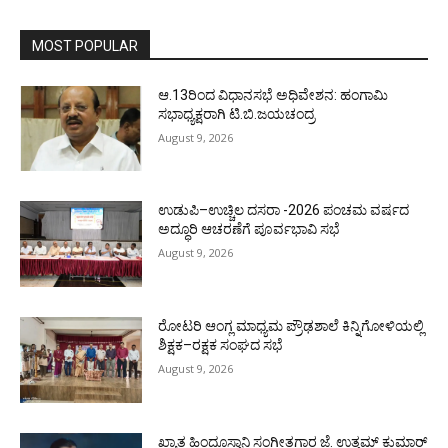
MOST POPULAR
ಆ.13ರಿಂದ ವಿಧಾನಸಭೆ ಅಧಿವೇಶನ: ಹಂಗಾಮಿ
ಸಭಾಧ್ಯಕ್ಷರಾಗಿ ಟಿ.ಬಿ.ಜಯಚಂದ್ರ
August 9, 2026
ಉಡುಪಿ–ಉಚ್ಚಿಲ ದಸರಾ -2026 ಪಂಚಮ ವರ್ಷದ
ಅದ್ಧೂರಿ ಆಚರಣೆಗೆ ಪೂರ್ವಭಾವಿ ಸಭೆ
August 9, 2026
ರೋಟರಿ ಆಂಗ್ಲ ಮಾಧ್ಯಮ ಪ್ರೌಢಶಾಲೆ ಕಿನ್ನಿಗೋಳಿಯಲ್ಲಿ
ಶಿಕ್ಷಕ–ರಕ್ಷಕ ಸಂಘದ ಸಭೆ
August 9, 2026
ಖ್ಯಾತ ಹಿಂದೂಸ್ತಾನಿ ಸಂಗೀತಗಾರ ಜೆ. ಉತ್ತಮ್ ಕುಮಾರ್