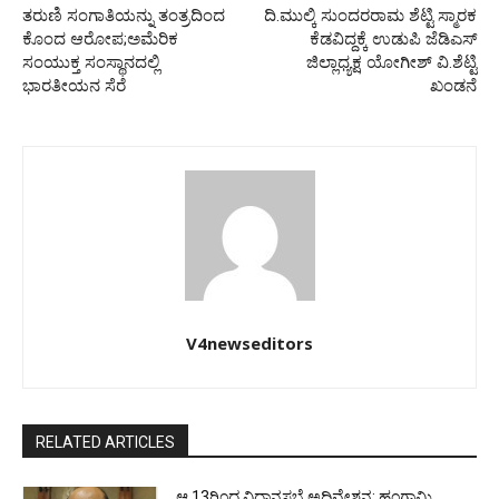
ತರುಣಿ ಸಂಗಾತಿಯನ್ನು ತಂತ್ರದಿಂದ
ದಿ.ಮುಲ್ಕಿ ಸುಂದರರಾಮ ಶೆಟ್ಟಿ ಸ್ಮಾರಕ
ಕೊಂದ ಆರೋಪ;ಅಮೆರಿಕ
ಕೆಡವಿದ್ದಕ್ಕೆ ಉಡುಪಿ ಜೆಡಿಎಸ್
ಸಂಯುಕ್ತ ಸಂಸ್ಥಾನದಲ್ಲಿ
ಜಿಲ್ಲಾಧ್ಯಕ್ಷ ಯೋಗೀಶ್ ವಿ.ಶೆಟ್ಟಿ
ಭಾರತೀಯನ ಸೆರೆ
ಖಂಡನೆ
V4newseditors
RELATED ARTICLES
ಆ.13ರಿಂದ ವಿಧಾನಸಭೆ ಅಧಿವೇಶನ: ಹಂಗಾಮಿ