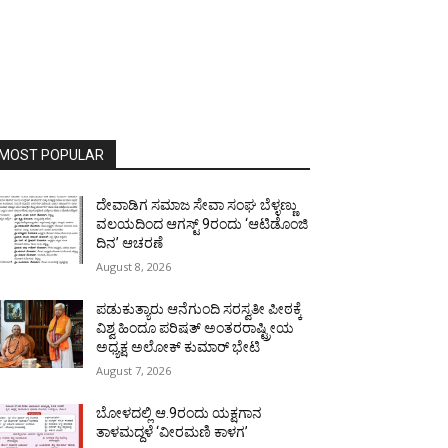
MOST POPULAR
ದೇವಾಡಿಗ ಸಮಾಜ ಸೇವಾ ಸಂಘ ಬೆಳ್ಳಣ್ಣು
ವಲಯದಿಂದ ಆಗಸ್ಟ್ 9ರಂದು ‘ಆಟಿಡೊಂಜಿ
ದಿನ’ ಆಚರಣೆ
August 8, 2026
ಪಡುಕುತ್ಯಾರು ಆನೆಗುಂದಿ ಸರಸ್ವತೀ ಪೀಠಕ್ಕೆ
ವಿಶ್ವ ಹಿಂದೂ ಪರಿಷತ್ ಅಂತರರಾಷ್ಟ್ರೀಯ
ಅಧ್ಯಕ್ಷ ಅಲೋಕ್ ಕುಮಾರ್ ಭೇಟಿ
August 7, 2026
ಬೋಳದಲ್ಲಿ ಆ.9ರಂದು ಯಕ್ಷಗಾನ
ತಾಳಮದ್ದಳೆ ‘ವೀರಮಣಿ ಕಾಳಗ’