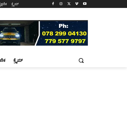
ೈಕ್ಷಣಿಕ
ಕ್ರೈಮ್
್ಷಣಿಕ
ಕ್ರೈಮ್