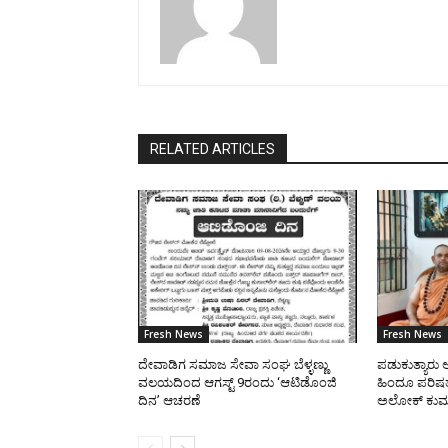
RELATED ARTICLES
Fresh News
Fresh News
ದೇವಾಡಿಗ ಸಮಾಜ ಸೇವಾ ಸಂಘ ಬೆಳ್ಳಣ್ಣು
ಪಡುಕುತ್ಯಾರು ಆನ
ವಲಯದಿಂದ ಆಗಸ್ಟ್ 9ರಂದು ‘ಆಟಿಡೊಂಜಿ
ಹಿಂದೂ ಪರಿಷತ್
ದಿನ’ ಆಚರಣೆ
ಅಲೋಕ್ ಕುಮಾ