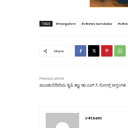
TAGS
#mangalore
#v4news karnataka
#v4ne
Share
Previous article
ಮೂಡುಬಿದಿರೆಯ ಕೃಷಿ ತಜ್ಞ ಡಾ.ಎಲ್.ಸಿ ಸೋನ್ಸ್ ಅಸ್ತಂಗತ
v4team