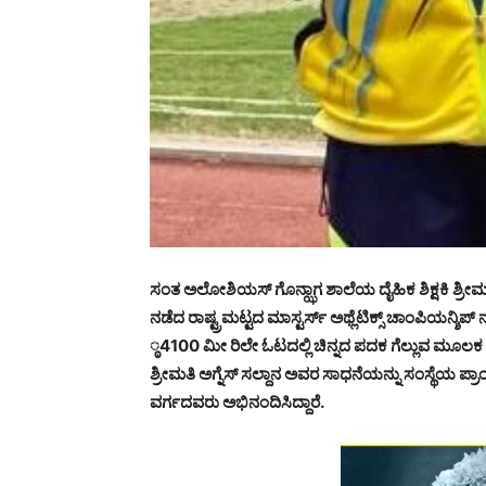
ಸಂತ ಅಲೋಶಿಯಸ್ ಗೊನ್ಝಾಗ ಶಾಲೆಯ ದೈಹಿಕ ಶಿಕ್ಷಕಿ ಶ್ರೀಮತಿ
ನಡೆದ ರಾಷ್ಟ್ರಮಟ್ಟದ ಮಾಸ್ಟರ್ಸ್ ಅಥ್ಲೆಟಿಕ್ಸ್ ಚಾಂಪಿಯನ್ಶಿಪ
್ಠ4100 ಮೀ ರಿಲೇ ಓಟದಲ್ಲಿ ಚಿನ್ನದ ಪದಕ ಗೆಲ್ಲುವ ಮೂಲಕ ಅ
ಶ್ರೀಮತಿ ಅಗ್ನೆಸ್ ಸಲ್ದಾನ ಅವರ ಸಾಧನೆಯನ್ನು ಸಂಸ್ಥೆಯ ಪ್ರ
ವರ್ಗದವರು ಅಭಿನಂದಿಸಿದ್ದಾರೆ.