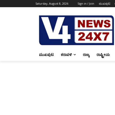
Saturday, August 8, 2026
Sign in / Join
ಮುಖಪುಟ
ಮುಖಪುಟ
ಕರಾವಳಿ
ರಾಜ್ಯ
ರಾಷ್ಟ್ರೀಯ