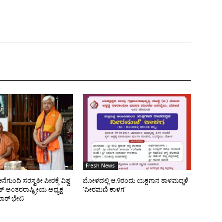
Fresh News
ೆಗುಂದಿ ಸರಸ್ವತೀ ಪೀಠಕ್ಕೆ ವಿಶ್ವ
ಬೋಳದಲ್ಲಿ ಆ.9ರಂದು ಯಕ್ಷಗಾನ ತಾಳಮದ್ದಳೆ
 ಅಂತರರಾಷ್ಟ್ರೀಯ ಅಧ್ಯಕ್ಷ
‘ವೀರಮಣಿ ಕಾಳಗ’
ರ್ ಭೇಟಿ