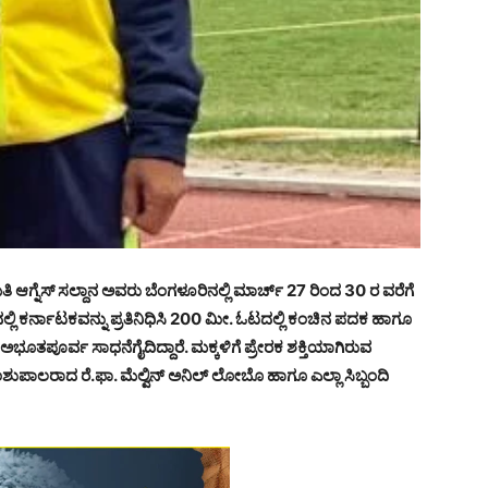
 ಆಗ್ನೆಸ್ ಸಲ್ದಾನ ಅವರು ಬೆಂಗಳೂರಿನಲ್ಲಿ ಮಾರ್ಚ್ 27 ರಿಂದ 30 ರ ವರೆಗೆ
್ ನಲ್ಲಿ ಕರ್ನಾಟಕವನ್ನು ಪ್ರತಿನಿಧಿಸಿ 200 ಮೀ. ಓಟದಲ್ಲಿ ಕಂಚಿನ ಪದಕ ಹಾಗೂ
ಭೂತಪೂರ್ವ ಸಾಧನೆಗೈದಿದ್ದಾರೆ. ಮಕ್ಕಳಿಗೆ ಪ್ರೇರಕ ಶಕ್ತಿಯಾಗಿರುವ
ಾಂಶುಪಾಲರಾದ ರೆ.ಫಾ. ಮೆಲ್ವಿನ್ ಅನಿಲ್ ಲೋಬೊ ಹಾಗೂ ಎಲ್ಲಾ ಸಿಬ್ಬಂದಿ