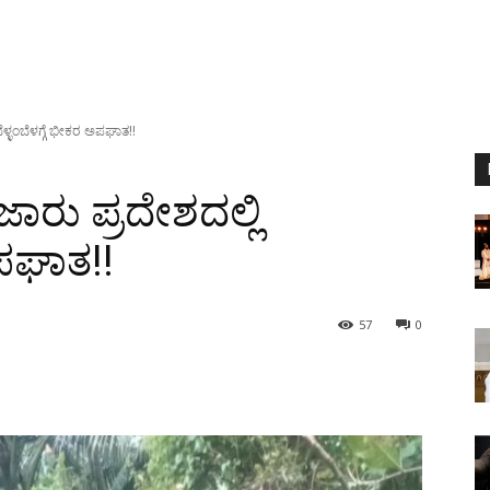
ೆಳ್ಳಂಬೆಳಗ್ಗೆ ಭೀಕರ ಅಪಘಾತ!!
ಾರು ಪ್ರದೇಶದಲ್ಲಿ
ಅಪಘಾತ!!
57
0