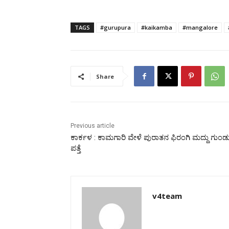
TAGS
#gurupura
#kaikamba
#mangalore
Share
Previous article
ಕಾರ್ಕಳ : ಕಾಮಗಾರಿ ವೇಳೆ ಪುರಾತನ ಫಿರಂಗಿ ಮದ್ದು ಗುಂಡ
ಪತ್ತೆ
v4team