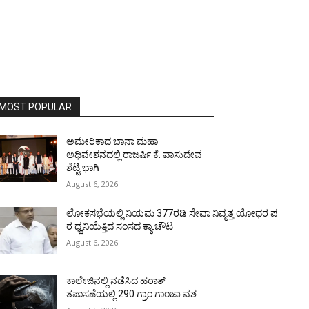
MOST POPULAR
ಅಮೇರಿಕಾದ ಬಾನಾ ಮಹಾ
ಅಧಿವೇಶನದಲ್ಲಿ ರಾಜರ್ಷಿ ಕೆ. ವಾಸುದೇವ
ಶೆಟ್ಟಿ ಭಾಗಿ
August 6, 2026
ಲೋಕಸಭೆಯಲ್ಲಿ ನಿಯಮ 377ರಡಿ ಸೇವಾ ನಿವೃತ್ತ ಯೋಧರ ಪ
ರ ಧ್ವನಿಯೆತ್ತಿದ ಸಂಸದ ಕ್ಯಾ.ಚೌಟ
August 6, 2026
ಕಾಲೇಜಿನಲ್ಲಿ ನಡೆಸಿದ ಹಠಾತ್
ತಪಾಸಣೆಯಲ್ಲಿ 290 ಗ್ರಾಂ ಗಾಂಜಾ ವಶ