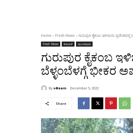
Home
Fresh News
ಗುರುಪುರ ಕೈಕಂಬ ಇಳಿಜಾರು ಪ್ರದೇಶದಲ್ಲಿ ಬ
Fresh News
ಕರಾವಳಿ
ಮಂಗಳೂರು
ಗುರುಪುರ ಕೈಕಂಬ ಇಳಿಜ
ಬೆಳ್ಳಂಬೆಳಗ್ಗೆ ಭೀಕರ 
By
v4team
December 5, 2022
Share