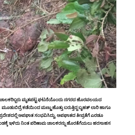
,ಚಾಲಕರಿಬ್ಬರು ಮೃತಪಟ್ಟ ಘಟನೆಯೊಂದು ನಗರದ ಹೊರವಲಯದ
.
ಮೂಡುಬಿದ್ರೆ ಕಡೆಯಿಂದ ಮಣ್ಣು ಹೊತ್ತು ಬರುತ್ತಿದ್ದ ಬೃಹತ್ ಲಾರಿ ಹಾಗೂ
ಪ್ರದೇಶದಲ್ಲಿ ಅಪಘಾತ ಸಂಭವಿಸಿದ್ದು, ಅಪಘಾತದ ತೀವ್ರತೆಗೆ ಎರಡೂ
 ಹೊಂಡಕ್ಕೆ ಇಳಿದು ನಿಂತ ಪರಿಣಾಮ ಚಾಲಕರನ್ನು ಹೊರತೆಗೆಯಲು ಹರಸಾಹಸ