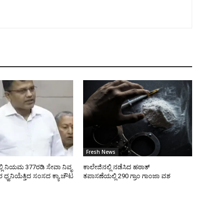
Fresh News
ಿ ನಿಯಮ 377ರಡಿ ಸೇವಾ ನಿವೃ
ಕಾಲೇಜಿನಲ್ಲಿ ನಡೆಸಿದ ಹಠಾತ್
ಧ್ವನಿಯೆತ್ತಿದ ಸಂಸದ ಕ್ಯಾ.ಚೌಟ
ತಪಾಸಣೆಯಲ್ಲಿ 290 ಗ್ರಾಂ ಗಾಂಜಾ ವಶ