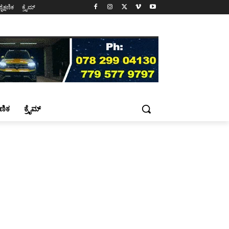
ಶೈಕ್ಷಣಿಕ
ಕ್ರೈಮ್
್ಷಣಿಕ
ಕ್ರೈಮ್