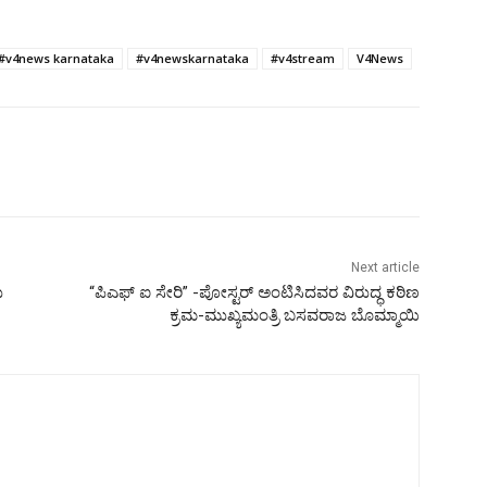
#v4news karnataka
#v4newskarnataka
#v4stream
V4News
Next article
ು
“ಪಿಎಫ್ ಐ ಸೇರಿ” -ಪೋಸ್ಟರ್ ಅಂಟಿಸಿದವರ ವಿರುದ್ಧ ಕಠಿಣ
ಕ್ರಮ-ಮುಖ್ಯಮಂತ್ರಿ ಬಸವರಾಜ ಬೊಮ್ಮಾಯಿ