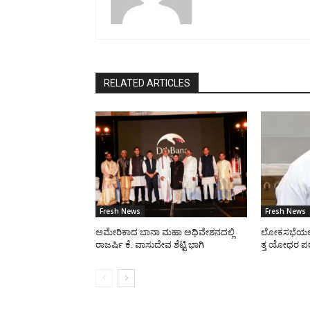
RELATED ARTICLES
Fresh News
Fresh News
ಅಮೇರಿಕಾದ ಬಾನಾ ಮಹಾ ಅಧಿವೇಶನದಲ್ಲಿ
ಲೋಕಸಭೆಯಲ್ಲ
ರಾಜರ್ಷಿ ಕೆ. ವಾಸುದೇವ ಶೆಟ್ಟಿ ಭಾಗಿ
ತ್ತ ಯೋಧರ ಪರ 