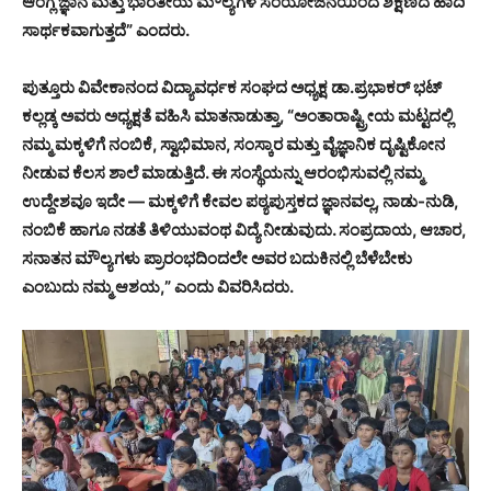
ಆಂಗ್ಲ ಜ್ಞಾನ ಮತ್ತು ಭಾರತೀಯ ಮೌಲ್ಯಗಳ ಸಂಯೋಜನೆಯಿಂದ ಶಿಕ್ಷಣದ ಹಾದಿ
ಸಾರ್ಥಕವಾಗುತ್ತದೆ” ಎಂದರು.
ಪುತ್ತೂರು ವಿವೇಕಾನಂದ ವಿದ್ಯಾವರ್ಧಕ ಸಂಘದ ಅಧ್ಯಕ್ಷ ಡಾ.ಪ್ರಭಾಕರ್ ಭಟ್
ಕಲ್ಲಡ್ಕ ಅವರು ಅಧ್ಯಕ್ಷತೆ ವಹಿಸಿ ಮಾತನಾಡುತ್ತಾ, “ಅಂತಾರಾಷ್ಟ್ರೀಯ ಮಟ್ಟದಲ್ಲಿ
ನಮ್ಮ ಮಕ್ಕಳಿಗೆ ನಂಬಿಕೆ, ಸ್ವಾಭಿಮಾನ, ಸಂಸ್ಕಾರ ಮತ್ತು ವೈಜ್ಞಾನಿಕ ದೃಷ್ಟಿಕೋನ
ನೀಡುವ ಕೆಲಸ ಶಾಲೆ ಮಾಡುತ್ತಿದೆ. ಈ ಸಂಸ್ಥೆಯನ್ನು ಆರಂಭಿಸುವಲ್ಲಿ ನಮ್ಮ
ಉದ್ದೇಶವೂ ಇದೇ — ಮಕ್ಕಳಿಗೆ ಕೇವಲ ಪಠ್ಯಪುಸ್ತಕದ ಜ್ಞಾನವಲ್ಲ, ನಾಡು-ನುಡಿ,
ನಂಬಿಕೆ ಹಾಗೂ ನಡತೆ ತಿಳಿಯುವಂಥ ವಿದ್ಯೆ ನೀಡುವುದು. ಸಂಪ್ರದಾಯ, ಆಚಾರ,
ಸನಾತನ ಮೌಲ್ಯಗಳು ಪ್ರಾರಂಭದಿಂದಲೇ ಅವರ ಬದುಕಿನಲ್ಲಿ ಬೆಳೆಬೇಕು
ಎಂಬುದು ನಮ್ಮ ಆಶಯ,” ಎಂದು ವಿವರಿಸಿದರು.