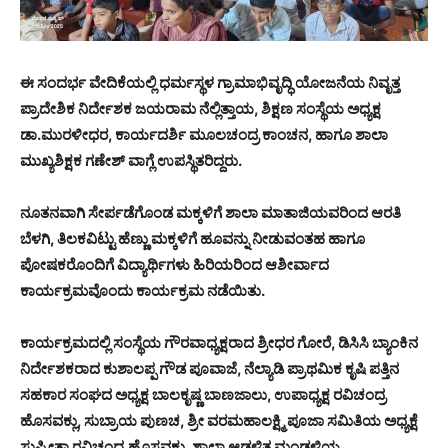
ಈ ಸಂದರ್ಭ ವೇದಿಕೆಯಲ್ಲಿ ಧರ್ಮಸ್ಥಳ ಗ್ರಾಮಾಭಿವೃದ್ಧಿ ಯೋಜನೆಯ ನಿವೃತ್ತ
ಪ್ರಾದೇಶಿಕ ನಿರ್ದೇಶಕ ಜಯರಾಮ ನೆಲ್ಲಿತ್ತಾಯ, ಶಿಕ್ಷಣ ಸಂಸ್ಥೆಯ ಅಧ್ಯಕ್ಷ
ಡಾ.ಮುರಳೀಧರ, ಕಾರ್ಯದರ್ಶಿ ಮೂಲಚಂದ್ರ ಕಾಂಚನ, ಹಾಗೂ ಶಾಲಾ
ಮುಖ್ಯಶಿಕ್ಷಕ ಗಣೇಶ್ ವಾಗ್ಲೆ ಉಪಸ್ಥಿತರಿದ್ದರು.
ನೂತನವಾಗಿ ಸೇರ್ಪಡೆಗೊಂಡ ಮಕ್ಕಳಿಗೆ ಶಾಲಾ ಮಾತಾಜಿಯವರಿಂದ ಆರತಿ
ಬೆಳಗಿ, ತಿಲಕವಿಟ್ಟು ಹೆಣ್ಣು ಮಕ್ಕಳಿಗೆ ಹೂವನ್ನು ನೀಡುವಂತಹ ಹಾಗೂ
ಪೋಷಕರೊಂದಿಗೆ ವಿದ್ಯಾರ್ಥಿಗಳು ಹಿರಿಯರಿಂದ ಆಶೀರ್ವಾದ
ಕಾರ್ಯಕ್ರಮವೊಂದು ಕಾರ್ಯಕ್ರಮ ನಡೆಯಿತು.
ಕಾರ್ಯಕ್ರಮದಲ್ಲಿ ಸಂಸ್ಥೆಯ ಗೌರವಾಧ್ಯಕ್ಷರಾದ ಶ್ರೀಧರ ಗೋರೆ, ಡಿಸಿಸಿ ಬ್ಯಾಂಕಿನ
ನಿರ್ದೇಶಕರಾದ ಕುಶಾಲಪ್ಪ ಗೌಡ ಪೂವಾಜೆ, ನೆಲ್ಯಾಡಿ ಪ್ರಾಥಮಿಕ ಕೃಷಿ ಪತ್ತಿನ
ಸಹಕಾರ ಸಂಘದ ಅಧ್ಯಕ್ಷ ಬಾಲಕೃಷ್ಣ ಬಾಣಜಾಲು, ಉಪಾಧ್ಯಕ್ಷ ರವಿಚಂದ್ರ
ಹೊಸವಕ್ಲು, ಸುಬ್ರಾಯ ಪುಣಚ, ಶ್ರೀ ವರಮಹಾಲಕ್ಷ್ಮಿ ಪೂಜಾ ಸಮಿತಿಯ ಅಧ್ಯಕ್ಷೆ
ಸುಪ್ರೀತಾ ರವಿಚಂದ್ರ ಹೊಸವಕ್ಲು, ಶಾಲಾ ಆಡಳಿತ ಮಂಡಳಿಯ