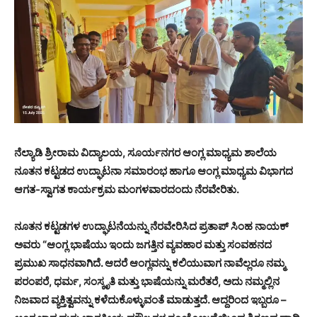
ನೆಲ್ಯಾಡಿ ಶ್ರೀರಾಮ ವಿದ್ಯಾಲಯ, ಸೂರ್ಯನಗರ ಆಂಗ್ಲ ಮಾಧ್ಯಮ ಶಾಲೆಯ
ನೂತನ ಕಟ್ಟಡದ ಉದ್ಘಾಟನಾ ಸಮಾರಂಭ ಹಾಗೂ ಆಂಗ್ಲ ಮಾಧ್ಯಮ ವಿಭಾಗದ
ಆಗತ-ಸ್ವಾಗತ ಕಾರ್ಯಕ್ರಮ ಮಂಗಳವಾರದಂದು ನೆರವೇರಿತು.
ನೂತನ ಕಟ್ಟಡಗಳ ಉದ್ಘಾಟನೆಯನ್ನು ನೆರವೇರಿಸಿದ ಪ್ರತಾಪ್ ಸಿಂಹ ನಾಯಕ್
ಅವರು “ಆಂಗ್ಲ ಭಾಷೆಯು ಇಂದು ಜಗತ್ತಿನ ವ್ಯವಹಾರ ಮತ್ತು ಸಂವಹನದ
ಪ್ರಮುಖ ಸಾಧನವಾಗಿದೆ. ಆದರೆ ಆಂಗ್ಲವನ್ನು ಕಲಿಯುವಾಗ ನಾವೆಲ್ಲರೂ ನಮ್ಮ
ಪರಂಪರೆ, ಧರ್ಮ, ಸಂಸ್ಕೃತಿ ಮತ್ತು ಭಾಷೆಯನ್ನು ಮರೆತರೆ, ಅದು ನಮ್ಮಲ್ಲಿನ
ನಿಜವಾದ ವ್ಯಕ್ತಿತ್ವವನ್ನು ಕಳೆದುಕೊಳ್ಳುವಂತೆ ಮಾಡುತ್ತದೆ. ಆದ್ದರಿಂದ ಇಬ್ಬರೂ –