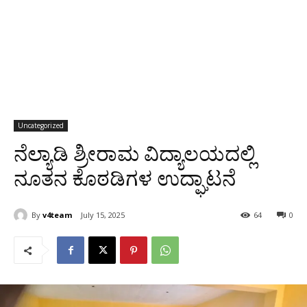
Uncategorized
ನೆಲ್ಯಾಡಿ ಶ್ರೀರಾಮ ವಿದ್ಯಾಲಯದಲ್ಲಿ
ನೂತನ ಕೊಠಡಿಗಳ ಉದ್ಘಾಟನೆ
By
v4team
July 15, 2025
64
0