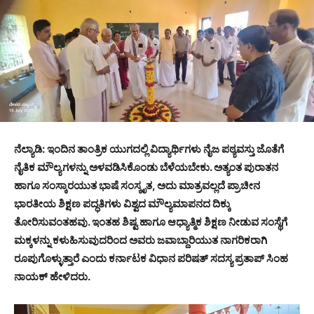
ನೆಲ್ಯಾಡಿ: ಇಂದಿನ ತಾಂತ್ರಿಕ ಯುಗದಲ್ಲಿ ವಿದ್ಯಾರ್ಥಿಗಳು ನೈಜ ಪಠ್ಯವಸ್ತು ಜೊತೆಗೆ
ನೈತಿಕ ಮೌಲ್ಯಗಳನ್ನು ಅಳವಡಿಸಿಕೊಂಡು ಬೆಳೆಯಬೇಕು. ಅತ್ಯಂತ ಪುರಾತನ
ಹಾಗೂ ಸಂಸ್ಕಾರಯುತ ಭಾಷೆ ಸಂಸ್ಕೃತ, ಅದು ಮಾತ್ರವಲ್ಲದೆ ಪ್ರಾಚೀನ
ಭಾರತೀಯ ಶಿಕ್ಷಣ ಪದ್ಧತಿಗಳು ವಿಶ್ವದ ಮೌಲ್ಯಮಾಪನದ ದಿಕ್ಕು
ತೋರಿಸುವಂತಹವು. ಇಂತಹ ಶಿಷ್ಟ ಹಾಗೂ ಆಧ್ಯಾತ್ಮಿಕ ಶಿಕ್ಷಣ ನೀಡುವ ಸಂಸ್ಥೆಗೆ
ಮಕ್ಕಳನ್ನು ಕಳುಹಿಸುವುದರಿಂದ ಅವರು ಜವಾಬ್ದಾರಿಯುತ ನಾಗರಿಕರಾಗಿ
ರೂಪುಗೊಳ್ಳುತ್ತಾರೆ ಎಂದು ಕರ್ನಾಟಕ ವಿಧಾನ ಪರಿಷತ್ ಸದಸ್ಯ ಪ್ರತಾಪ್ ಸಿಂಹ
ನಾಯಕ್ ಹೇಳಿದರು.