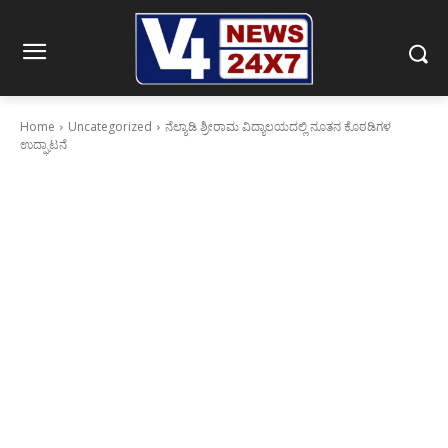
Home
Uncategorized
ನೆಲ್ಯಾಡಿ ಶ್ರೀರಾಮ ವಿದ್ಯಾಲಯದಲ್ಲಿ ನೂತನ ಕೊಠಡಿಗಳ
ಉದ್ಘಾಟನೆ