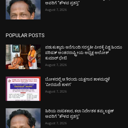
ಅವರಿಗೆ “ತೌಳವ ಪ್ರಶಸ್ತಿ”
August 7, 2026
POPULAR POSTS
ಪಡುಕುತ್ಯಾರು ಆನೆಗುಂದಿ ಸರಸ್ವತೀ ಪೀಠಕ್ಕೆ ವಿಶ್ವ ಹಿಂದೂ
ಪರಿಷತ್ ಅಂತರರಾಷ್ಟ್ರೀಯ ಅಧ್ಯಕ್ಷ ಅಲೋಕ್
ಕುಮಾರ್ ಭೇಟಿ
August 7, 2026
ಬೋಳದಲ್ಲಿ ಆ.9ರಂದು ಯಕ್ಷಗಾನ ತಾಳಮದ್ದಳೆ
‘ವೀರಮಣಿ ಕಾಳಗ’
August 7, 2026
ಹಿರಿಯ ನಾಟಕಕಾರ, ಕಲಾ ನಿರ್ದೇಶಕ ತಮ್ಮ ಲಕ್ಷಣ್
ಅವರಿಗೆ “ತೌಳವ ಪ್ರಶಸ್ತಿ”
August 7, 2026