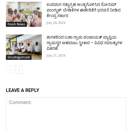
ಉಪವಾಸ ಸತ್ಯಾಗ್ರಹ ಅಂತ್ಯಗೊಳಿಸಿದ ಸೋನಮ್
ವಾಂಗ್ಚುಕ್: ಬೇಡಿಕೆಗಳ ಈಡೇರಿಕೆಗೆ ಭರವಸೆ ನೀಡಿದ
ಕೇಂದ್ರ ಸರ್ಕಾರ
July 24, 2026
Fresh News
ಶಾಸಕರಿಂದ ಬಡಾ ಗ್ರಾಮ ಪಂಚಾಯತ್ ವ್ಯಾಪ್ತಿಯ
ಗ್ರಾಮಸ್ಥರ ಅಹವಾಲು ಸ್ವೀಕಾರ – ವಿವಿಧ ಸವಲತ್ತುಗಳ
ವಿತರಣೆ
July 21, 2026
Uncategorized
LEAVE A REPLY