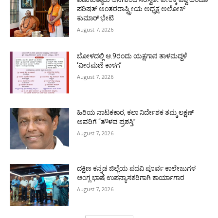
ಪರಿಷತ್ ಅಂತರರಾಷ್ಟ್ರೀಯ ಅಧ್ಯಕ್ಷ ಅಲೋಕ್
ಕುಮಾರ್ ಭೇಟಿ
August 7, 2026
ಬೋಳದಲ್ಲಿ ಆ.9ರಂದು ಯಕ್ಷಗಾನ ತಾಳಮದ್ದಳೆ
‘ವೀರಮಣಿ ಕಾಳಗ’
August 7, 2026
ಹಿರಿಯ ನಾಟಕಕಾರ, ಕಲಾ ನಿರ್ದೇಶಕ ತಮ್ಮ ಲಕ್ಷಣ್
ಅವರಿಗೆ “ತೌಳವ ಪ್ರಶಸ್ತಿ”
August 7, 2026
ದಕ್ಷಿಣ ಕನ್ನಡ ಜಿಲ್ಲೆಯ ಪದವಿ ಪೂರ್ವ ಕಾಲೇಜುಗಳ
ಆಂಗ್ಲ ಭಾಷೆ ಉಪನ್ಯಾಸಕರಿಗಾಗಿ ಕಾರ್ಯಾಗಾರ
August 7, 2026