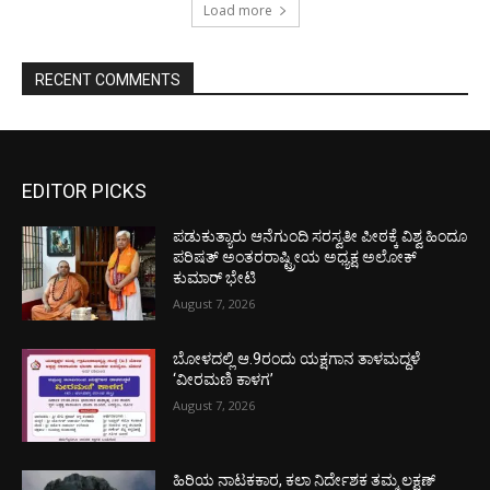
Load more
RECENT COMMENTS
EDITOR PICKS
ಪಡುಕುತ್ಯಾರು ಆನೆಗುಂದಿ ಸರಸ್ವತೀ ಪೀಠಕ್ಕೆ ವಿಶ್ವ ಹಿಂದೂ
ಪರಿಷತ್ ಅಂತರರಾಷ್ಟ್ರೀಯ ಅಧ್ಯಕ್ಷ ಅಲೋಕ್
ಕುಮಾರ್ ಭೇಟಿ
August 7, 2026
ಬೋಳದಲ್ಲಿ ಆ.9ರಂದು ಯಕ್ಷಗಾನ ತಾಳಮದ್ದಳೆ
‘ವೀರಮಣಿ ಕಾಳಗ’
August 7, 2026
ಹಿರಿಯ ನಾಟಕಕಾರ, ಕಲಾ ನಿರ್ದೇಶಕ ತಮ್ಮ ಲಕ್ಷಣ್