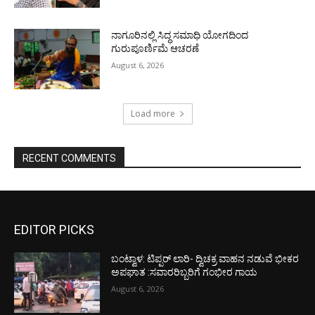
ನಾಗೂರಿನಲ್ಲಿ ಸಿದ್ಧ ಸಮಾಧಿ ಯೋಗದಿಂದ
ಗುರುಪೂರ್ಣಿಮೆ ಆಚರಣೆ
August 6, 2026
Load more
RECENT COMMENTS
EDITOR PICKS
ಬಂಟ್ವಾಳ: ಟಿಪ್ಪರ್ ಲಾರಿ- ದ್ವಿಚಕ್ರ ವಾಹನ ನಡುವೆ ಭೀಕರ
ಅಪಘಾತ :ಸವಾರರಿಬ್ಬರಿಗೆ ಗಂಭೀರ ಗಾಯ
August 6, 2026