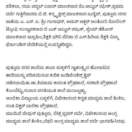
ಶಶಿಕಲಾ, ನಯ ಚಪ್ಪಲ್ ಬಜಾರ್ ಮಾಲಕರಾದ ರೊ.ಅಬ್ದುಲ್ ರಫೀಕ್,ಪ್ರಥಮ
ದರ್ಜೆ ಗುತ್ತಿಗೆದಾರರು ಬಿ.ಜಿ. ಕನ್ಸ್ಟ್ರಕ್ಷನ್ಸ್ ಮಾಲಕರಾದ ಜುನೈದ್, ಪುತ್ತೂರು ನಗರ
ಠಾಣೆಯ ಎ. ಎಸ್. ಐ. ಶ್ರೀ ಗಂಗಾಧರ್, ಅಮರ್ ಅಕ್ಬರ್ ಅಂತೋನಿ ರೋಲಿಂಗ್
ಟ್ರೋಫಿ ಸಂಸ್ಥಾಪಕರಾದ ಬಿ ಎಚ್ ಅಬ್ದುಲ್ ರಝಕ್, ಪ್ರೇಮ್ ಡೆಕೋರ್
ಮಾಲಕರಾದ ಇಬ್ರಾಹಿಂ,ಶಿಕ್ಷಕಿ ಭಗಿನಿ ವೆನಿಶಾ ಬಿ ಎಸ್.ಹಿರಿಯ ಶಿಕ್ಷಕಿ ವಿಲ್ಮಾ
ಫೆರ್ನಾಂಡಿಸ್ ವೇದಿಕೆಯಲ್ಲಿ ಉಪಸ್ಥಿತರಿದ್ದರು.
ಪುತ್ತೂರು ನಗರ ಶಾಲೆಯ ಶಾಲಾ ಮಕ್ಕಳಿಗೆ ಸ್ವಾತಂತ್ರ್ಯದ ಹೋರಾಟದ
ಹಾದಿಯನ್ನು ಪರಿಚಯಿಸುವ ಕುರಿತ ಇಂಡಿಪೆಂಡೆನ್ಸ್ ಕ್ವಿಜ್
ನಡೆಸಲಾಯಿತು.ಡಾ.ಶಿವರಾಮ ಕಾರಂತ ಪ್ರೌಢಶಾಲೆ, ಸರಕಾರಿ ಪ್ರೌಢಶಾಲೆ
ಕೊಂಬೆಟ್ಟು,ಸುದಾನ ವಸತಿಯುತ ಶಾಲೆ ಮಂಜಲ್ಪಡ್ಪು,
ಅಂಬಿಕಾ ವಿದ್ಯಾಲಯ ಬಪ್ಪಳಿಗೆ, ವಿವೇಕಾನಂದ ಕನ್ನಡ ಮಾಧ್ಯಮ ಶಾಲೆ ತೆಂಕಿಲ,
ಸಂತ ವಿಕ್ಟರ್ ಬಾಲಿಕಾ ಪ್ರೌಢಶಾಲೆ,
ಮಾಯಿದೆ ದೇವುಸ್ ಪುತ್ತೂರು, ಲಿಟ್ಲ್ ಫ್ಲವರ್ ದರ್ಬೆ, ವಿವೇಕಾನಂದ ಆಂಗ್ಲ
ಮಾಧ್ಯಮ ಶಾಲೆ ತೆಂಕಿಲ,ಬೆಥನಿ ಆಂಗ್ಲ ಮಾಧ್ಯಮ ಶಾಲೆ ದರ್ಬೆ ಭಾಗವಹಿಸಿದವು.