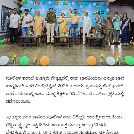
ಪೊಲೀಸ್ ಇಲಾಖೆ ಪುತ್ತೂರು ನೇತೃತ್ವದಲ್ಲಿ ನಾವು ಭಾರತೀಯರು ಎನ್ನುವ ಭಾವ
ಜಾಗೃತಿಗಾಗಿ ಇಂಡಿಪೆಂಡೆನ್ಸ್ ಕ್ವಿಜ್ 2025 ರ ಕಾರ್ಯಕ್ರಮವನ್ನು ಲಿಟ್ಲ್ ಫ್ಲವರ್
ಶಾಲೆ ದರ್ಬೆಯಲ್ಲಿ ಶಾಲಾ ಮುಖ್ಯ ಶಿಕ್ಷಕಿ ಭಗಿನಿ ವೆನಿಶಾ ಬಿ ಎಸ್ ಅಧ್ಯಕ್ಷತೆಯಲ್ಲಿ
ನಡೆಸಲಾಯಿತು.
.ಪುತ್ತೂರು ನಗರ ಠಾಣೆಯ ಪೊಲೀಸ್ ಉಪ ನಿರೀಕ್ಷಕ ರಾದ ಶ್ರೀ ಆಂಜನೇಯ
ರೆಡ್ಡಿ ರಾಷ್ಟ್ರ ಧ್ವಜ ಎತ್ತಿ ಹಿಡಿದು ಕಾರ್ಯಕ್ರಮವನ್ನು ಉದ್ಘಾಟಿಸಿದರು.
ವೇದಿಕೆಯಲ್ಲಿ ಪುತ್ತೂರು ನಗರ ಕ್ಲಸ್ಟರ್ ಸಮೂಹ ಸಂಪನ್ಮೂಲ ವ್ಯಕ್ತಿ ಶ್ರೀಮತಿ