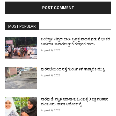
MOST POPULAR
ಬಂಟ್ವಾಳ: ಟಿಪ್ಪರ್ ಲಾರಿ- ದ್ವಿಚಕ್ರ ವಾಹನ ನಡುವೆ ಭೀಕರ
ಅಪಘಾತ :ಸವಾರರಿಬ್ಬರಿಗೆ ಗಂಭೀರ ಗಾಯ
August 6, 2026
ಪುರಸಭೆಯಿಂದ ರಸ್ತೆ ಗುಂಡಿಗಳಿಗೆ ತಾತ್ಕಾಲಿಕ ಮುಕ್ತಿ
August 6, 2026
ಸಾರೆಪುಣಿ: ಮೃತ ನಿಶಾನಾ ಕುಟುಂಬಕ್ಕೆ 3 ಲಕ್ಷ ಪರಿಹಾರ
ಮಂಜೂರು: ಶಾಸಕ ಅಶೋಕ್ ರೈ
August 6, 2026