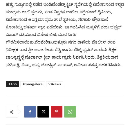
ಹತ್ತು ಸುತ್ತುಗಳಲ್ಲಿ ನಡೆದ ಇಂಡಿಪೆಂಡೆನ್ಸ್ ಕ್ವಿಜ್ ಸ್ಪರ್ಧೆಯಲ್ಲಿ ವಿವೇಕಾನಂದ ಕನ್ನಡ
ಮಾಧ್ಯಮ ಶಾಲೆ ಪ್ರಥಮ, ಸಂತ ವಿಕ್ಟರನ ಬಾಲಿಕಾ ಪ್ರೌಢಶಾಲೆ ದ್ವಿತೀಯ,
ವಿವೇಕಾನಂದ ಆಂಗ್ಲ ಮಾಧ್ಯಮ ಶಾಲೆ ತೃತೀಯ, ಸರಕಾರಿ ಪ್ರೌಢಶಾಲೆ
ಕೊಂಬೆಟ್ಟು ಚತುರ್ಥ ಸ್ಥಾನ ಪಡೆಯಿತು. ಭಾಗವಹಿಸಿದ ಮಕ್ಕಳಿಗೆ ನಯ ಚಪ್ಪಲ್
ಬಜಾರ್ ವತಿಯಿಂದ ವಿಶೇಷ ಬಹುಮಾನ ನೀಡಿ
ಗೌರವಿಸಲಾಯಿತು.ನೆರವೇರಿತು.ಪುತ್ತೂರು ನಗರ ಠಾಣೆಯ ಪೊಲೀಸ್ ಉಪ
ನಿರೀಕ್ಷಕ ರಾದ ಶ್ರೀ ಆಂಜನೇಯ ರೆಡ್ಡಿ ಹಾಗೂ ಲಿಟ್ಲ್ ಫ್ಲವರ್ ಶಾಲೆಯ ಶಿಕ್ಷಕ
ಬಾಲಕೃಷ್ಣ ರೈ ಪೊರ್ದಾಲ್ ಕ್ವಿಜ್ ಕಾರ್ಯಕ್ರಮ ನಿರ್ವಹಿಸಿದರು. ಶಿಕ್ಷಕಿಯರಾದ
ನಳಿನಾಕ್ಷಿ, ದಿವ್ಯಾ, ಭವ್ಯ, ಜೋಸ್ಲಿನ್ ಪಾಯಸ್, ಲವೀನಾ ಪಸನ್ನ ಸಹಕರಿಸಿದರು.
TAGS
#mangalore
V4News