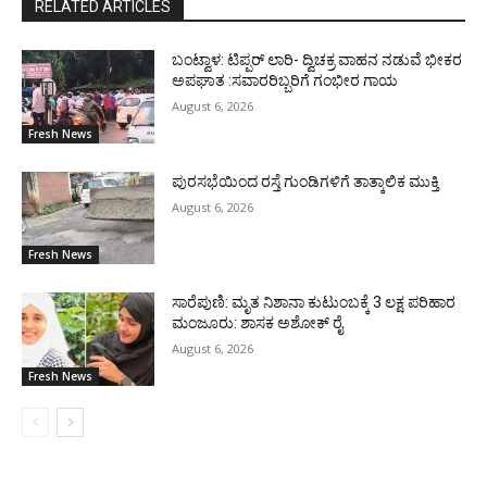
RELATED ARTICLES
ಬಂಟ್ವಾಳ: ಟಿಪ್ಪರ್ ಲಾರಿ- ದ್ವಿಚಕ್ರ ವಾಹನ ನಡುವೆ ಭೀಕರ
ಅಪಘಾತ :ಸವಾರರಿಬ್ಬರಿಗೆ ಗಂಭೀರ ಗಾಯ
August 6, 2026
Fresh News
ಪುರಸಭೆಯಿಂದ ರಸ್ತೆ ಗುಂಡಿಗಳಿಗೆ ತಾತ್ಕಾಲಿಕ ಮುಕ್ತಿ
August 6, 2026
Fresh News
ಸಾರೆಪುಣಿ: ಮೃತ ನಿಶಾನಾ ಕುಟುಂಬಕ್ಕೆ 3 ಲಕ್ಷ ಪರಿಹಾರ
ಮಂಜೂರು: ಶಾಸಕ ಅಶೋಕ್ ರೈ
August 6, 2026
Fresh News