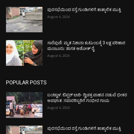
ಪುರಸಭೆಯಿಂದ ರಸ್ತೆ ಗುಂಡಿಗಳಿಗೆ ತಾತ್ಕಾಲಿಕ ಮುಕ್ತಿ
August 6, 2026
ಸಾರೆಪುಣಿ: ಮೃತ ನಿಶಾನಾ ಕುಟುಂಬಕ್ಕೆ 3 ಲಕ್ಷ ಪರಿಹಾರ
ಮಂಜೂರು: ಶಾಸಕ ಅಶೋಕ್ ರೈ
August 6, 2026
POPULAR POSTS
ಬಂಟ್ವಾಳ: ಟಿಪ್ಪರ್ ಲಾರಿ- ದ್ವಿಚಕ್ರ ವಾಹನ ನಡುವೆ ಭೀಕರ
ಅಪಘಾತ :ಸವಾರರಿಬ್ಬರಿಗೆ ಗಂಭೀರ ಗಾಯ
August 6, 2026
ಪುರಸಭೆಯಿಂದ ರಸ್ತೆ ಗುಂಡಿಗಳಿಗೆ ತಾತ್ಕಾಲಿಕ ಮುಕ್ತಿ