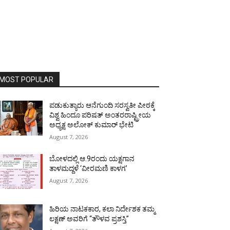
MOST POPULAR
ಪಡುಕುತ್ಯಾರು ಆನೆಗುಂದಿ ಸರಸ್ವತೀ ಪೀಠಕ್ಕೆ
ವಿಶ್ವ ಹಿಂದೂ ಪರಿಷತ್ ಅಂತರರಾಷ್ಟ್ರೀಯ
ಅಧ್ಯಕ್ಷ ಅಲೋಕ್ ಕುಮಾರ್ ಭೇಟಿ
August 7, 2026
ಬೋಳದಲ್ಲಿ ಆ.9ರಂದು ಯಕ್ಷಗಾನ
ತಾಳಮದ್ದಳೆ ‘ವೀರಮಣಿ ಕಾಳಗ’
August 7, 2026
ಹಿರಿಯ ನಾಟಕಕಾರ, ಕಲಾ ನಿರ್ದೇಶಕ ತಮ್ಮ
ಲಕ್ಷಣ್ ಅವರಿಗೆ “ತೌಳವ ಪ್ರಶಸ್ತಿ”