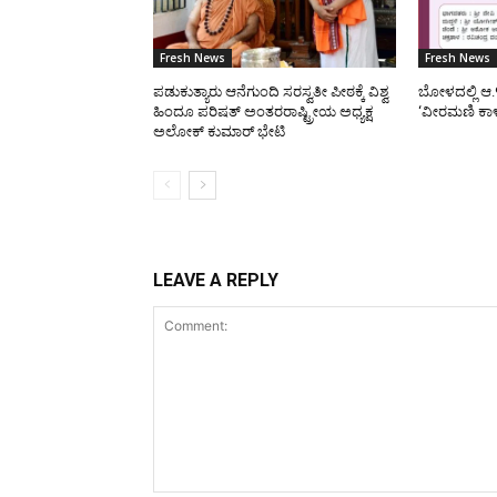
Fresh News
Fresh News
ಪಡುಕುತ್ಯಾರು ಆನೆಗುಂದಿ ಸರಸ್ವತೀ ಪೀಠಕ್ಕೆ ವಿಶ್ವ
ಬೋಳದಲ್ಲಿ ಆ.
ಹಿಂದೂ ಪರಿಷತ್ ಅಂತರರಾಷ್ಟ್ರೀಯ ಅಧ್ಯಕ್ಷ
‘ವೀರಮಣಿ ಕಾ
ಅಲೋಕ್ ಕುಮಾರ್ ಭೇಟಿ
LEAVE A REPLY