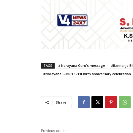
TAGS
# Narayana Guru's message
#Bannanje Bil
#Narayana Guru's 171st birth anniversary celebration
Share
Previous article