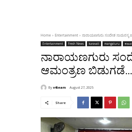
Home
Entertainment
ನಾರಾಯಣಗುರು ಸಂದೇಶ ಸಾಮರಸ್ಯ ಜ
Entertainment
Fresh News
karavali
mangaluru
ಕರಾವ
ನಾರಾಯಣಗುರು ಸಂದೇ
ಆಮಂತ್ರಣ ಬಿಡುಗಡೆ
By
v4team
August 27, 2025
Share