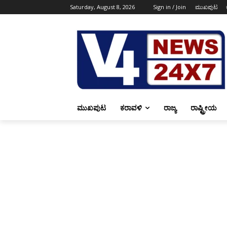
Saturday, August 8, 2026
Sign in / Join
ಮುಖಪುಟ
ಮುಖಪುಟ
ಕರಾವಳಿ
ರಾಜ್ಯ
ರಾಷ್ಟ್ರೀಯ