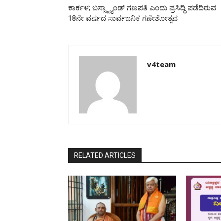
ಕಾರ್ಕಳ; ಬಸ್ಸ್ಟ್ಯಾಂಡ್ ಗಣಪತಿ ಎಂದು ಪ್ರಸಿದ್ಧಿ ಪಡೆದಿರುವ
18ನೇ ವರ್ಷದ ಸಾರ್ವಜನಿಕ ಗಣೇಶೋತ್ಸವ
v4team
RELATED ARTICLES