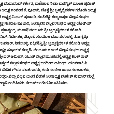
ಷ ದಯಾನಂದ್ ಕರ್ಕೇರ, ಮಣಿಪಾಲ ಸೀತಾ ಲಾಜಿಸ್ಟಿಕ್ ಮಾಲಕ ಪ್ರವೀಣ್
 ಅಧ್ಯಕ್ಷ ಸಂಜೀವ ಕೆ. ಪೂಜಾರಿ, ಬೊಳ್ವೆ ಶ್ರೀ ಬ್ರಹ್ಮಬೈದರ್ಕಳ ಗರೋಡಿ ಅಧ್ಯಕ್ಷ
 ಅಧ್ಯಕ್ಷ ಮಿಥುನ್ ಪೂಜಾರಿ, ಸಂತೆಕಟ್ಟೆ-ಕಲ್ಯಾಣಪುರ ಬಿಲ್ಲವ ಸಂಘದ
ಅಧ್ಯಕ್ಷ ನಟರಾಜ ಪೂಜಾರಿ, ಉದ್ಯಾವರ ಬಿಲ್ಲವ ಸಂಘದ ಅಧ್ಯಕ್ಷ ಯೋಗೀಶ್
ಷ ಪ್ರಕಾಶ್ಚಂದ್ರ, ಮೂಡನಿಡಂಬೂರು ಶ್ರೀ ಬ್ರಹ್ಮಬೈದರ್ಕಳ ಗರೋಡಿ
ಲ್, ನಿರ್ದೇಶಕ, ಚಿತ್ರನಟ ಸೂರ್ಯೋದಯ ಪೆರಂಪಳ್ಳಿ, ತೋನ್ಸೆ ಶ್ರೀ
್, ನಿಡಂಬಳ್ಳಿ, ಪಕ್ಕಿಬೆಟ್ಟು ಶ್ರೀ ಬ್ರಹ್ಮಬೈದರ್ಕಳ ಗರೋಡಿ ಅಧ್ಯಕ್ಷ
ಯಕ್ಷ ಸುಧಾಕರ್ ಕಲ್ಯಾಡಿ, ದೆಂದೂರು ಕಲಂಜೆ ಬಿಲ್ಲವ ಸಂಘದ ಅಧ್ಯಕ್ಷ
 ಶ್ರೀಧರ್ ಅಮೀನ್, ಯೂತ್ ಬಿಲ್ಲವ ಮೂಡುಬೆಳ್ಳೆ ಅಧ್ಯಕ್ಷ ತಿಲಕ್‌ ರಾಜ್
, ಇನ್ನಂಜೆ ಬಿಲ್ಲವ ಸಂಘದ ಅಧ್ಯಕ್ಷ ಜಗದೀಶ್ ಅಮೀನ್, ಯುವವಾಹಿನಿ
 ಯುವ ವೇದಿಕೆ ಗೌರವ ಸಲಹೆಗಾರರು, ಗುರು ಸಂದೇಶ ಜಾಥಾ ಸಂಚಾಲಕರು,
ರು.ಜಿಲ್ಲಾ ಬಿಲ್ಲವ ಯುವ ವೇದಿಕೆ ಉಪಾಧ್ಯಕ್ಷ ಮಹೇಶ್ ಕುಮಾರ್ ಮಲ್ಪೆ
ಲ್ಮನೆ ವಂದಿಸಿದರು. ತೇಜಸ್ ಬಂಗೇರ ನಿರೂಪಿಸಿದರು..