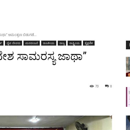
ಾಥಾ” ಆಮಂತ್ರಣ ಬಿಡುಗಡೆ…
ಳಿ
ದೈವ ದೇವರು
ಮನರಂಜನೆ
ರಾಜಕೀಯ
ರಾಜ್ಯ
ರಾಷ್ಟ್ರೀಯ
ಶೈಕ್ಷಣಿಕ
ಶ ಸಾಮರಸ್ಯ ಜಾಥಾ”
…
73
0