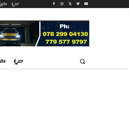
ೈಕ್ಷಣಿಕ
ಕ್ರೈಮ್
್ಷಣಿಕ
ಕ್ರೈಮ್