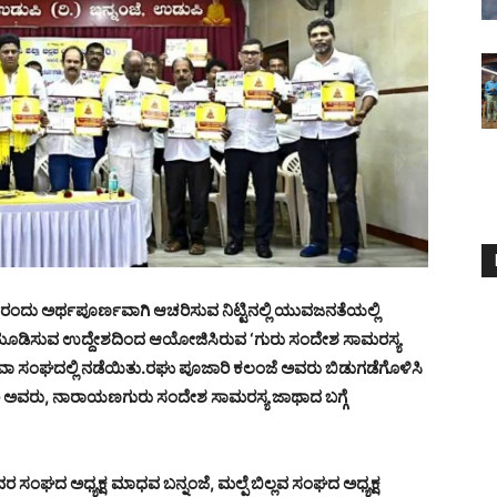
ಂದು ಅರ್ಥಪೂರ್ಣವಾಗಿ ಆಚರಿಸುವ ನಿಟ್ಟಿನಲ್ಲಿ ಯುವಜನತೆಯಲ್ಲಿ
ಿವು ಮೂಡಿಸುವ ಉದ್ದೇಶದಿಂದ ಆಯೋಜಿಸಿರುವ ‘ಗುರು ಸಂದೇಶ ಸಾಮರಸ್ಯ
 ಸೇವಾ ಸಂಘದಲ್ಲಿ ನಡೆಯಿತು.ರಘು ಪೂಜಾರಿ ಕಲಂಜೆ ಅವರು ಬಿಡುಗಡೆಗೊಳಿಸಿ
ೂಜಾರಿ ಅವರು, ನಾರಾಯಣಗುರು ಸಂದೇಶ ಸಾಮರಸ್ಯ ಜಾಥಾದ ಬಗ್ಗೆ
ಲವರ ಸಂಘದ ಅಧ್ಯಕ್ಷ ಮಾಧವ ಬನ್ನಂಜೆ, ಮಲ್ಪೆ ಬಿಲ್ಲವ ಸಂಘದ ಅಧ್ಯಕ್ಷ