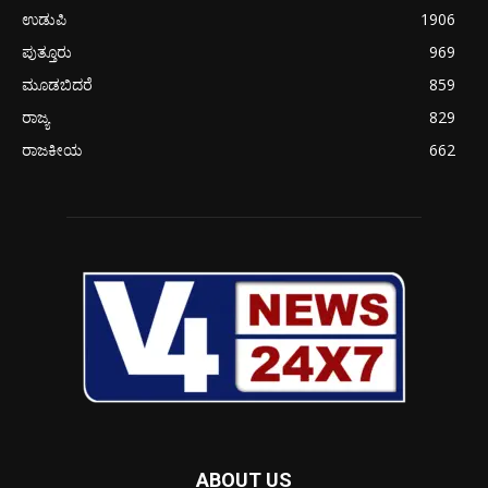
ಉಡುಪಿ
1906
ಪುತ್ತೂರು
969
ಮೂಡಬಿದರೆ
859
ರಾಜ್ಯ
829
ರಾಜಕೀಯ
662
ABOUT US