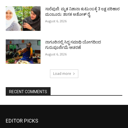
ಸಾರೆಪುಣಿ: ಮೃತ ನಿಶಾನಾ ಕುಟುಂಬಕ್ಕೆ 3 ಲಕ್ಷ ಪರಿಹಾರ
ಮಂಜೂರು: ಶಾಸಕ ಅಶೋಕ್ ರೈ
August 6, 2026
ನಾಗೂರಿನಲ್ಲಿ ಸಿದ್ಧ ಸಮಾಧಿ ಯೋಗದಿಂದ
ಗುರುಪೂರ್ಣಿಮೆ ಆಚರಣೆ
August 6, 2026
Load more
RECENT COMMENTS
EDITOR PICKS