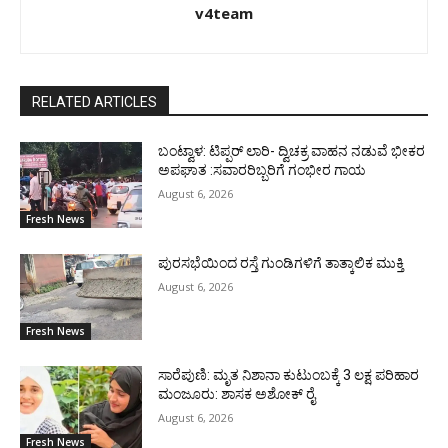
v4team
RELATED ARTICLES
ಬಂಟ್ವಾಳ: ಟಿಪ್ಪರ್ ಲಾರಿ- ದ್ವಿಚಕ್ರ ವಾಹನ ನಡುವೆ ಭೀಕರ
ಅಪಘಾತ :ಸವಾರರಿಬ್ಬರಿಗೆ ಗಂಭೀರ ಗಾಯ
August 6, 2026
Fresh News
ಪುರಸಭೆಯಿಂದ ರಸ್ತೆ ಗುಂಡಿಗಳಿಗೆ ತಾತ್ಕಾಲಿಕ ಮುಕ್ತಿ
August 6, 2026
Fresh News
ಸಾರೆಪುಣಿ: ಮೃತ ನಿಶಾನಾ ಕುಟುಂಬಕ್ಕೆ 3 ಲಕ್ಷ ಪರಿಹಾರ
ಮಂಜೂರು: ಶಾಸಕ ಅಶೋಕ್ ರೈ
August 6, 2026
Fresh News