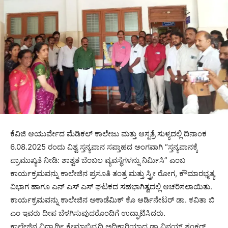
ಕೆವಿಜಿ ಆಯುರ್ವೇದ ಮೆಡಿಕಲ್ ಕಾಲೇಜು ಮತ್ತು ಆಸ್ಪತ್ರೆ ಸುಳ್ಯದಲ್ಲಿ ದಿನಾಂಕ
6.08.2025 ರಂದು ವಿಶ್ವ ಸ್ತನ್ಯಪಾನ ಸಪ್ತಾಹದ ಅಂಗವಾಗಿ “ಸ್ತನ್ಯಪಾನಕ್ಕೆ
ಪ್ರಾಮುಖ್ಯತೆ ನೀಡಿ: ಶಾಶ್ವತ ಬೆಂಬಲ ವ್ಯವಸ್ಥೆಗಳನ್ನು ನಿರ್ಮಿಸಿ” ಎಂಬ
ಕಾರ್ಯಕ್ರಮವನ್ನು ಕಾಲೇಜಿನ ಪ್ರಸೂತಿ ತಂತ್ರ ಮತ್ತು ಸ್ತ್ರೀ ರೋಗ, ಕೌಮಾರಭೃತ್ಯ
ವಿಭಾಗ ಹಾಗೂ ಎನ್ ಎಸ್ ಎಸ್ ಘಟಕದ ಸಹಭಾಗಿತ್ವದಲ್ಲಿ ಆಚರಿಸಲಾಯಿತು.
ಕಾರ್ಯಕ್ರಮವನ್ನು ಕಾಲೇಜಿನ ಅಕಾಡೆಮಿಕ್ ಕೊ ಆರ್ಡಿನೇಟರ್ ಡಾ. ಕವಿತಾ ಬಿ
ಎಂ ಇವರು ದೀಪ ಬೆಳಗಿಸುವುದರೊಂದಿಗೆ ಉದ್ಘಾಟಿಸಿದರು.
ಕಾಲೇಜಿನ ವಿದ್ಯಾರ್ಥಿ ಕ್ಷೇಮಾಭಿವೃದ್ಧಿ ಅಧಿಕಾರಿಯಾದ ಡಾ ವಿನಯ್ ಶಂಕರ್