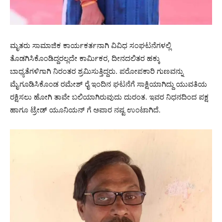
ಮೃತರು ಸಾಮಾಜಿಕ ಕಾರ್ಯಕರ್ತನಾಗಿ ವಿವಿಧ ಸಂಘಟನೆಗಳಲ್ಲಿ
ತೊಡಗಿಸಿಕೊಂಡಿದ್ದರಲ್ಲದೇ ಕಾರ್ಮಿಕರ, ದೀನದಲಿತರ ಹಕ್ಕು
ಬಾಧ್ಯತೆಗಳಿಗಾಗಿ ನಿರಂತರ ಶ್ರಮಿಸುತ್ತಿದ್ದರು. ಪರೋಪಕಾರಿ ಗುಣವನ್ನು
ಮೈಗೂಡಿಸಿಕೊಂಡ ರಮೇಶ್ ರೈ ಇಂದಿನ ಘಟನೆಗೆ ಸಾಕ್ಷಿಯಾಗಿದ್ದು ಯುವತಿಯ
ರಕ್ಷಿಸಲು ಹೋಗಿ ತಾವೇ ಬಲಿಯಾಗಿರುವುದು ದುರಂತ. ಇವರ ನಿಧನದಿಂದ ಪಕ್ಷ
ಹಾಗೂ ಟ್ರೇಡ್ ಯೂನಿಯನ್‌ ಗೆ ಅಪಾರ ನಷ್ಟ ಉಂಟಾಗಿದೆ.