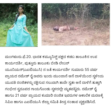
ಮಂಗಳೂರು.ಫೆ.20. ಭಾರತ ಕಮ್ಯೂನಿಸ್ಟ್ ಪಕ್ಷದ ಕಡಬ ತಾಲೂಕಿನ ಉಪ
ಕಾರ್ಯದರ್ಶಿ, ಪುತ್ತೂರು ತಾಲೂಕು ಬೀಡಿ ಲೇಬರ್
ಯೂನಿಯನ್‌(ಎಐಟಿಯುಸಿ) ನ ಜತೆ ಕಾರ್ಯದರ್ಶಿ ಸುಮಾರು 55 ವರ್ಷ
ಪ್ರಾಯದ ರಮೇಶ್ ರೈ ಅವರು ಇಂದು ಮುಂಜಾನೆ ಆನೆ ದಾಳಿಯಿಂದ ಸ್ಥಳೀಯ
ಯುವತಿ ರಂಜಿತಳನ್ನು ರಕ್ಷಿಸುವ ಸಲುವಾಗಿ ತಾವೇ ಸ್ವತಃ ಆನೆ ದಾಳಿಗೆ ತುತ್ತಾಗಿ
ಗಂಭೀರ ಸ್ವರೂಪದ ಗಾಯಗೊಂಡು ಸ್ಥಳದಲ್ಲೇ ಮೃತಪಟ್ಟರು. ರಮೇಶ್ ರೈ
ಹಾಗೂ 21 ವರ್ಷ ಪ್ರಾಯದ ಕುಮಾರಿ ರಂಜಿತ ಇವರುಗಳ ಅಕಾಲಿಕ ಮರಣಕ್ಕೆ
ಸಿಪಿಐ ಹಾಗೂ ಎಐಟಿಯುಸಿ ಜಿಲ್ಲಾ ಸಮಿತಿ ತೀವ್ರ ಸಂತಾಪ ವ್ಯಕ್ತಪಡಿಸಿದೆ.