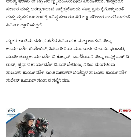
ಅರಣ್ಯ ಇಲಾಖೆ ಈ ಬಗ್ಗೆ ನಿರ್ಲಕ್ಷ್ಯ ವಹಿಸಿರುವುದು ಖಂಡನೀಯ. ಇನ್ನಾದರೂ
ಸರ್ಕಾರ ಮತ್ತು ಅರಣ್ಯ ಇಲಾಖೆ ಎಚ್ಚೆತ್ತುಕೊಂಡು ಸೂಕ್ತ ಕ್ರಮ ಕೈಗೊಳ್ಳುವಂತೆ
ಮತ್ತು ಮೃತರ ಕುಟುಂಬಕ್ಕೆ ಕನಿಷ್ಠ ತಲಾ ರೂ.40 ಲಕ್ಷ ಪರಿಹಾರ ಪಾವತಿಸುವಂತೆ
ಸಿಪಿಐ ಒತ್ತಾಯಿಸುತ್ತದೆ.
ಮೃತರ ಅಂತಿಮ ದರ್ಶನ ಪಡೆದ ಸಿಪಿಐ ದ.ಕ ಮತ್ತು ಉಡುಪಿ ಜಿಲ್ಲಾ
ಕಾರ್ಯದರ್ಶಿ ಬಿ.ಶೇಖರ್, ಸಿಪಿಐ ಹಿರಿಯ ಮುಂದಾಳು ಬಿ.ಬಾಬು ಭಂಡಾರಿ,
ಮಾಜೀ ಜಿಲ್ಲಾ ಕಾರ್ಯದರ್ಶಿ ವಿ.ಕುಕ್ಯಾನ್, ಎಐಟಿಯುಸಿ ಜಿಲ್ಲಾ ಅಧ್ಯಕ್ಷ ಎಚ್ ವಿ
ರಾವ್, ಪ್ರಧಾನ ಕಾರ್ಯದರ್ಶಿ ವಿ.ಎಸ್ ಬೇರಿಂಜ, ಸಿಪಿಐ ಮಂಗಳೂರು
ತಾಲೂಕು ಕಾರ್ಯದರ್ಶಿ ಎಂ.ಕರುಣಾಕರ್ ಬಂಟ್ವಾಳ ತಾಲೂಕು ಕಾರ್ಯದರ್ಶಿ
ಸುರೇಶ್ ಕುಮಾರ್ ಸಂತಾಪ ಸಲ್ಲಿಸಿದರು.