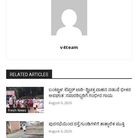
v4team
RELATED ARTICLES
ಬಂಟ್ವಾಳ: ಟಿಪ್ಪರ್ ಲಾರಿ- ದ್ವಿಚಕ್ರ ವಾಹನ ನಡುವೆ ಭೀಕರ
ಅಪಘಾತ :ಸವಾರರಿಬ್ಬರಿಗೆ ಗಂಭೀರ ಗಾಯ
August 6, 2026
Fresh News
ಪುರಸಭೆಯಿಂದ ರಸ್ತೆ ಗುಂಡಿಗಳಿಗೆ ತಾತ್ಕಾಲಿಕ ಮುಕ್ತಿ
August 6, 2026