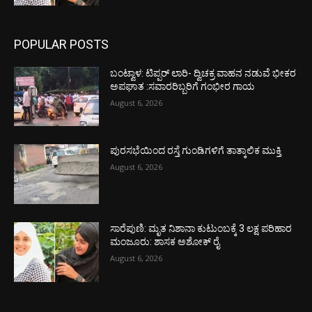
POPULAR POSTS
ಬಂಟ್ವಾಳ: ಟಿಪ್ಪರ್ ಲಾರಿ- ದ್ವಿಚಕ್ರ ವಾಹನ ನಡುವೆ ಭೀಕರ
ಅಪಘಾತ :ಸವಾರರಿಬ್ಬರಿಗೆ ಗಂಭೀರ ಗಾಯ
August 6, 2026
ಪುರಸಭೆಯಿಂದ ರಸ್ತೆ ಗುಂಡಿಗಳಿಗೆ ತಾತ್ಕಾಲಿಕ ಮುಕ್ತಿ
August 6, 2026
ಸಾರೆಪುಣಿ: ಮೃತ ನಿಶಾನಾ ಕುಟುಂಬಕ್ಕೆ 3 ಲಕ್ಷ ಪರಿಹಾರ
ಮಂಜೂರು: ಶಾಸಕ ಅಶೋಕ್ ರೈ
August 6, 2026