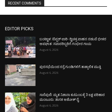
RECENT COMMENTS
EDITOR PICKS
ಬಂಟ್ವಾಳ: ಟಿಪ್ಪರ್ ಲಾರಿ- ದ್ವಿಚಕ್ರ ವಾಹನ ನಡುವೆ ಭೀಕರ
ಅಪಘಾತ :ಸವಾರರಿಬ್ಬರಿಗೆ ಗಂಭೀರ ಗಾಯ
August 6, 2026
ಪುರಸಭೆಯಿಂದ ರಸ್ತೆ ಗುಂಡಿಗಳಿಗೆ ತಾತ್ಕಾಲಿಕ ಮುಕ್ತಿ
August 6, 2026
ಸಾರೆಪುಣಿ: ಮೃತ ನಿಶಾನಾ ಕುಟುಂಬಕ್ಕೆ 3 ಲಕ್ಷ ಪರಿಹಾರ
ಮಂಜೂರು: ಶಾಸಕ ಅಶೋಕ್ ರೈ
August 6, 2026