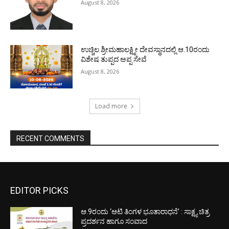
August 8, 2026
ಉಚ್ಚಿಲ ಶ್ರೀಮಹಾಲಕ್ಷ್ಮೀ ದೇವಸ್ಥಾನದಲ್ಲಿ ಆ.10ರಂದು
ವಿಶೇಷ ತುಪ್ಪದ ಅಪ್ಪ ಸೇವೆ
August 8, 2026
Load more
RECENT COMMENTS
EDITOR PICKS
ಆ.9ರಂದು ‘ಆಟಿ ತಿಂಗಳ ಭೂತಾರಾಧನೆ’ : ಸಾಕ್ಷ್ಯ ಚಿತ್ರ
ಪ್ರದರ್ಶನ ಹಾಗೂ ಸಂವಾದ