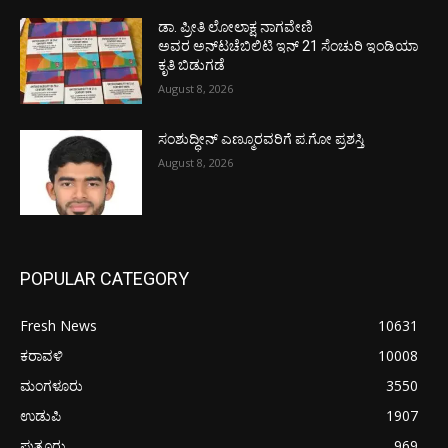
ಡಾ. ಪ್ರೀತಿ ಲೋಲಾಕ್ಷ ನಾಗವೇಣಿ
ಅವರ ಅನ್‌ಟಚೆಬಿಲಿಟಿ ಇನ್ 21 ಸೆಂಚುರಿ ಇಂಡಿಯಾ
ಕೃತಿ ಬಿಡುಗಡೆ
August 8, 2026
ಸಂಶುದ್ಧೀನ್ ಎಣ್ಮೂರವರಿಗೆ ಪ.ಗೋ ಪ್ರಶಸ್ತಿ
August 8, 2026
POPULAR CATEGORY
Fresh News
10631
ಕರಾವಳಿ
10008
ಮಂಗಳೂರು
3550
ಉಡುಪಿ
1907
ಪುತ್ತೂರು
969