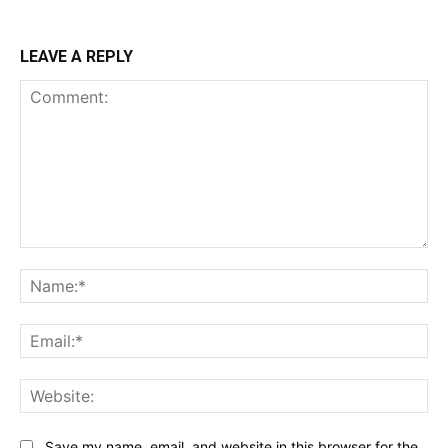
LEAVE A REPLY
Comment:
Na
Ema
Web
Save my name, email, and website in this browser for the