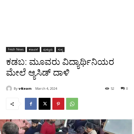
Fresh News
ಕರಾವಳಿ
ಪುತ್ತೂರು
ಸುಳ್ಯ
ಕಡಬ: ಮೂವರು ವಿದ್ಯಾರ್ಥಿನಿಯರ
ಮೇಲೆ ಆ್ಯಸಿಡ್ ದಾಳಿ
By
v4team
March 4, 2024
52
0