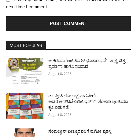
next time I comment.
MOST POPULAR
ಆ.9ರಂದು ‘ಆಟಿ ತಿಂಗಳ ಭೂತಾರಾಧನೆ’ : ಸಾಕ್ಷ್ಯ ಚಿತ್ರ
ಪ್ರದರ್ಶನ ಹಾಗೂ ಸಂವಾದ
August 8, 2026
ಡಾ. ಪ್ರೀತಿ ಲೋಲಾಕ್ಷ ನಾಗವೇಣಿ
ಅವರ ಅನ್‌ಟಚೆಬಿಲಿಟಿ ಇನ್ 21 ಸೆಂಚುರಿ ಇಂಡಿಯಾ
ಕೃತಿ ಬಿಡುಗಡೆ
August 8, 2026
ಸಂಶುದ್ಧೀನ್ ಎಣ್ಮೂರವರಿಗೆ ಪ.ಗೋ ಪ್ರಶಸ್ತಿ