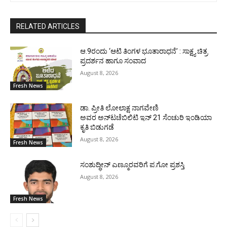
RELATED ARTICLES
ಆ.9ರಂದು ‘ಆಟಿ ತಿಂಗಳ ಭೂತಾರಾಧನೆ’ : ಸಾಕ್ಷ್ಯ ಚಿತ್ರ
ಪ್ರದರ್ಶನ ಹಾಗೂ ಸಂವಾದ
August 8, 2026
Fresh News
ಡಾ. ಪ್ರೀತಿ ಲೋಲಾಕ್ಷ ನಾಗವೇಣಿ
ಅವರ ಅನ್‌ಟಚೆಬಿಲಿಟಿ ಇನ್ 21 ಸೆಂಚುರಿ ಇಂಡಿಯಾ
ಕೃತಿ ಬಿಡುಗಡೆ
August 8, 2026
Fresh News
ಸಂಶುದ್ಧೀನ್ ಎಣ್ಮೂರವರಿಗೆ ಪ.ಗೋ ಪ್ರಶಸ್ತಿ
August 8, 2026
Fresh News