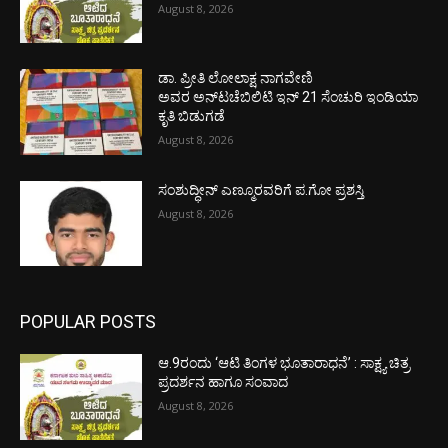
August 8, 2026
ಡಾ. ಪ್ರೀತಿ ಲೋಲಾಕ್ಷ ನಾಗವೇಣಿ
ಅವರ ಅನ್‌ಟಚೆಬಿಲಿಟಿ ಇನ್ 21 ಸೆಂಚುರಿ ಇಂಡಿಯಾ
ಕೃತಿ ಬಿಡುಗಡೆ
August 8, 2026
ಸಂಶುದ್ಧೀನ್ ಎಣ್ಮೂರವರಿಗೆ ಪ.ಗೋ ಪ್ರಶಸ್ತಿ
August 8, 2026
POPULAR POSTS
ಆ.9ರಂದು ‘ಆಟಿ ತಿಂಗಳ ಭೂತಾರಾಧನೆ’ : ಸಾಕ್ಷ್ಯ ಚಿತ್ರ
ಪ್ರದರ್ಶನ ಹಾಗೂ ಸಂವಾದ
August 8, 2026