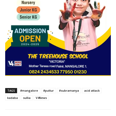
TAGS
#mangalore
#puttur
#subramanya
acid attack
kadaba
sullia
V4News