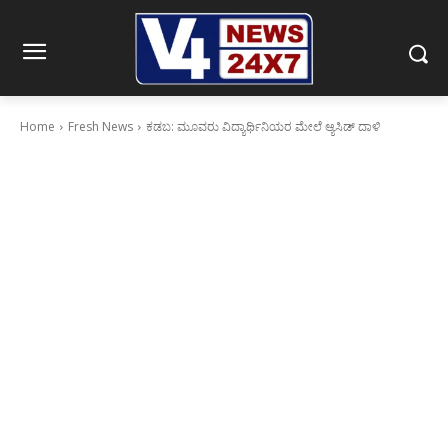
Home
Fresh News
ಕಡಬ: ಮೂವರು ವಿದ್ಯಾರ್ಥಿನಿಯರ ಮೇಲೆ ಆ್ಯಸಿಡ್ ದಾಳಿ