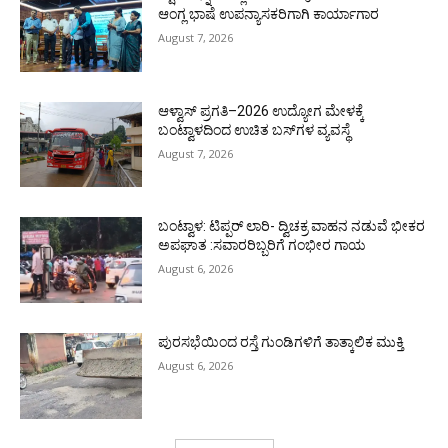
ಆಂಗ್ಲ ಭಾಷೆ ಉಪನ್ಯಾಸಕರಿಗಾಗಿ ಕಾರ್ಯಾಗಾರ
August 7, 2026
ಆಳ್ವಾಸ್ ಪ್ರಗತಿ–2026 ಉದ್ಯೋಗ ಮೇಳಕ್ಕೆ
ಬಂಟ್ವಾಳದಿಂದ ಉಚಿತ ಬಸ್‌ಗಳ ವ್ಯವಸ್ಥೆ
August 7, 2026
ಬಂಟ್ವಾಳ: ಟಿಪ್ಪರ್ ಲಾರಿ- ದ್ವಿಚಕ್ರ ವಾಹನ ನಡುವೆ ಭೀಕರ
ಅಪಘಾತ :ಸವಾರರಿಬ್ಬರಿಗೆ ಗಂಭೀರ ಗಾಯ
August 6, 2026
ಪುರಸಭೆಯಿಂದ ರಸ್ತೆ ಗುಂಡಿಗಳಿಗೆ ತಾತ್ಕಾಲಿಕ ಮುಕ್ತಿ
August 6, 2026