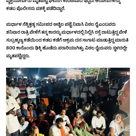
ವ್ಯಕ್ತಿಯೋರ್ವರು ಮೃತಪಟ್ಟ ಘಟನೆಗೆ ಕಾರಣವಾದ ಇಬ್ಬರು ಆರೋಪಿಗಳನ್ನು
ಕಡಬ ಪೊಲೀಸರು ವಶಕ್ಕೆ ಪಡೆದಿದ್ದಾರೆ.
ಮರ್ಧಾಳ ನೆಕ್ಕಿತ್ತಡ್ಕ ಸಮೀಪದ ಅಚ್ಚಿಲ ಪಟ್ಟೆ ನಿವಾಸಿ ವಿಠಲ ರೈ ಎಂಬವರು
ಶನಿವಾರ ರಾತ್ರಿ ವೇಳೆಗೆ ತನ್ನ ಕಾರನ್ನು ಮರ್ಧಾಳದಲ್ಲಿ ನಿಲ್ಲಿಸಿ ರಸ್ತೆ ದಾಟುತ್ತಿದ್ದ ವೇಳೆ
ಸುಬ್ರಹ್ಮಣ್ಯ ಕಡೆಯಿಂದ ಕಡಬ ಕಡೆಗೆ ಅಕ್ರಮ ದನ ಸಾಗಾಟ ಮಾಡುತ್ತಿದ್ದ ಮಾರುತಿ
800 ಕಾರೊಂದು ಢಿಕ್ಕಿ ಹೊಡೆದು ಪರಾರಿಯಾಗಿತ್ತು. ವಿಠಲ ರೈಯವರು ಸ್ಥಳದಲ್ಲೇ
ಮೃತಪಟ್ಟಿದ್ದರು.