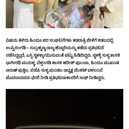
ವಿಷಯ ತಿಳಿದು ಹಿಂದೂ ಪರ ಸಂಘಟನೆಗಳು ತಡರಾತ್ರಿ ವೇಳೆಗೆ ಕಡಬದಲ್ಲಿ
ಉಪ್ಪಿನಂಗಡಿ – ಸುಬ್ರಹ್ಮಣ್ಯ ರಾಜ್ಯ ಹೆದ್ದಾರಿಯನ್ನು ತಡೆದು ಪ್ರತಿಭಟನೆ
ನಡೆಸಿದ್ದಲ್ಲದೆ, ಎಸ್ಪಿ ಸ್ಥಳಕ್ಕಾಗಮಿಸುವಂತೆ ಪಟ್ಟು ಹಿಡಿದಿದ್ದರು. ಸ್ಥಳಕ್ಕೆ ಸುಳ್ಯ ಶಾಸಕಿ
ಭಾಗೀರಥಿ ಮುರುಳ್ಯ, ಬೆಳ್ತಂಗಡಿ ಶಾಸಕ ಹರೀಶ್ ಪೂಂಜಾ, ಹಿಂದೂ ಮುಖಂಡ
ಅರುಣ್‌ ಪುತ್ತಿಲ, ಬಿಜೆಪಿ ಸುಳ್ಯ ಮಂಡಲ ಅಧ್ಯಕ್ಷ ವೆಂಕಟ್ ವಳಲಂಬೆ
ಮೊದಲಾದವರು ಭೇಟಿ ನೀಡಿ ಪ್ರತಿಭಟನಾಕಾರರಿಗೆ ಸಾಥ್ ನೀಡಿದ್ದರು.