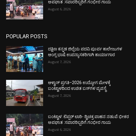
ಅಪಘಾತ :ಸವಾರರಿಬ್ಬರಿಗೆ ಗಂಭೀರ ಗಾಯ
August 6, 2026
POPULAR POSTS
ದಕ್ಷಿಣ ಕನ್ನಡ ಜಿಲ್ಲೆಯ ಪದವಿ ಪೂರ್ವ ಕಾಲೇಜುಗಳ
ಆಂಗ್ಲ ಭಾಷೆ ಉಪನ್ಯಾಸಕರಿಗಾಗಿ ಕಾರ್ಯಾಗಾರ
August 7, 2026
ಆಳ್ವಾಸ್ ಪ್ರಗತಿ–2026 ಉದ್ಯೋಗ ಮೇಳಕ್ಕೆ
ಬಂಟ್ವಾಳದಿಂದ ಉಚಿತ ಬಸ್‌ಗಳ ವ್ಯವಸ್ಥೆ
August 7, 2026
ಬಂಟ್ವಾಳ: ಟಿಪ್ಪರ್ ಲಾರಿ- ದ್ವಿಚಕ್ರ ವಾಹನ ನಡುವೆ ಭೀಕರ
ಅಪಘಾತ :ಸವಾರರಿಬ್ಬರಿಗೆ ಗಂಭೀರ ಗಾಯ
August 6, 2026