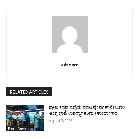
v4team
RELATED ARTICLES
ದಕ್ಷಿಣ ಕನ್ನಡ ಜಿಲ್ಲೆಯ ಪದವಿ ಪೂರ್ವ ಕಾಲೇಜುಗಳ
ಆಂಗ್ಲ ಭಾಷೆ ಉಪನ್ಯಾಸಕರಿಗಾಗಿ ಕಾರ್ಯಾಗಾರ
August 7, 2026
Fresh News