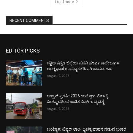
Load more
RECENT COMMENTS
EDITOR PICKS
ದಕ್ಷಿಣ ಕನ್ನಡ ಜಿಲ್ಲೆಯ ಪದವಿ ಪೂರ್ವ ಕಾಲೇಜುಗಳ
ಆಂಗ್ಲ ಭಾಷೆ ಉಪನ್ಯಾಸಕರಿಗಾಗಿ ಕಾರ್ಯಾಗಾರ
August 7, 2026
ಆಳ್ವಾಸ್ ಪ್ರಗತಿ–2026 ಉದ್ಯೋಗ ಮೇಳಕ್ಕೆ
ಬಂಟ್ವಾಳದಿಂದ ಉಚಿತ ಬಸ್‌ಗಳ ವ್ಯವಸ್ಥೆ
August 7, 2026
ಬಂಟ್ವಾಳ: ಟಿಪ್ಪರ್ ಲಾರಿ- ದ್ವಿಚಕ್ರ ವಾಹನ ನಡುವೆ ಭೀಕರ