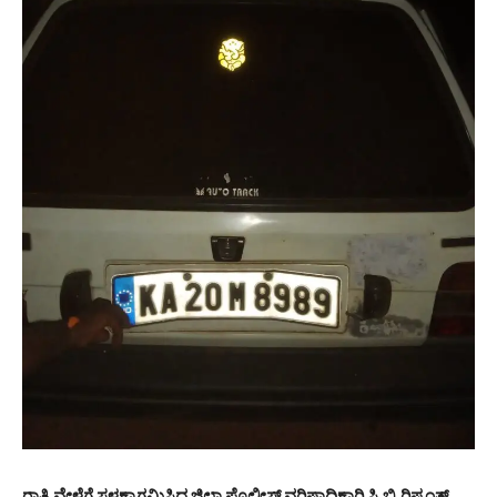
ರಾತ್ರಿ ವೇಳೆಗೆ ಸ್ಥಳಕ್ಕಾಗಮಿಸಿದ ಜಿಲ್ಲಾ ಪೊಲೀಸ್‌ ವರಿಷ್ಠಾಧಿಕಾರಿ ಸಿ.ಬಿ.ರಿಷ್ಯಂತ್‌