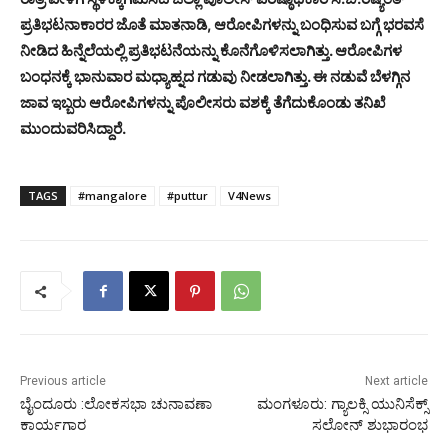
ಪ್ರತಿಭಟನಾಕಾರರ ಜೊತೆ ಮಾತನಾಡಿ, ಆರೋಪಿಗಳನ್ನು ಬಂಧಿಸುವ ಬಗ್ಗೆ ಭರವಸೆ
ನೀಡಿದ ಹಿನ್ನೆಲೆಯಲ್ಲಿ ಪ್ರತಿಭಟನೆಯನ್ನು ಕೊನೆಗೊಳಿಸಲಾಗಿತ್ತು. ಆರೋಪಿಗಳ
ಬಂಧನಕ್ಕೆ ಭಾನುವಾರ ಮಧ್ಯಾಹ್ನದ ಗಡುವು ನೀಡಲಾಗಿತ್ತು. ಈ ನಡುವೆ ಬೆಳಗ್ಗಿನ
ಜಾವ ಇಬ್ಬರು ಆರೋಪಿಗಳನ್ನು ಪೊಲೀಸರು ವಶಕ್ಕೆ ತೆಗೆದುಕೊಂಡು ತನಿಖೆ
ಮುಂದುವರಿಸಿದ್ದಾರೆ.
TAGS
#mangalore
#puttur
V4News
Previous article
Next article
ಬೈಂದೂರು :ಲೋಕಸಭಾ ಚುನಾವಣಾ
ಮಂಗಳೂರು: ಗ್ಯಾಲಕ್ಸಿ ಯುನಿಸೆಕ್ಸ್
ಕಾರ್ಯಗಾರ
ಸಲೋನ್ ಶುಭಾರಂಭ