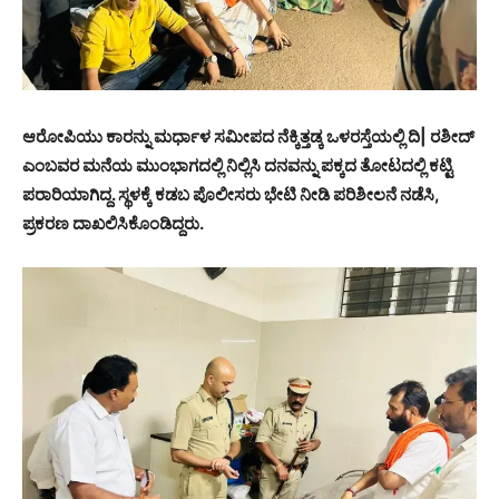
ಆರೋಪಿಯು ಕಾರನ್ನು ಮರ್ಧಾಳ ಸಮೀಪದ ನೆಕ್ಕಿತ್ತಡ್ಕ ಒಳರಸ್ತೆಯಲ್ಲಿ ದಿ| ರಶೀದ್
ಎಂಬವರ ಮನೆಯ ಮುಂಭಾಗದಲ್ಲಿ ನಿಲ್ಲಿಸಿ ದನವನ್ನು ಪಕ್ಕದ ತೋಟದಲ್ಲಿ ಕಟ್ಟಿ
ಪರಾರಿಯಾಗಿದ್ದ. ಸ್ಥಳಕ್ಕೆ ಕಡಬ ಪೊಲೀಸರು ಭೇಟಿ ನೀಡಿ ಪರಿಶೀಲನೆ ನಡೆಸಿ,
ಪ್ರಕರಣ ದಾಖಲಿಸಿಕೊಂಡಿದ್ದರು.