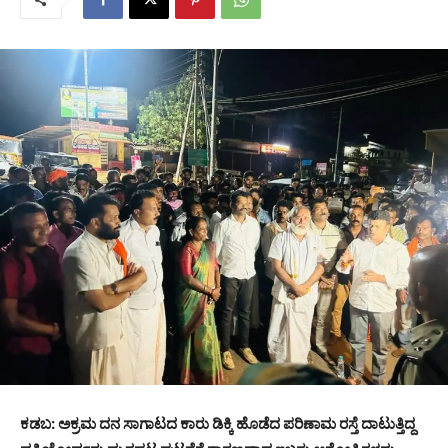
ಕಡಬ: ಅಕ್ರಮ ದನ ಸಾಗಾಟದ ಕಾರು ಡಿಕ್ಕಿ ಹೊಡೆದ ಪರಿಣಾಮ ರಸ್ತೆ ದಾಟುತ್ತಿದ್ದ