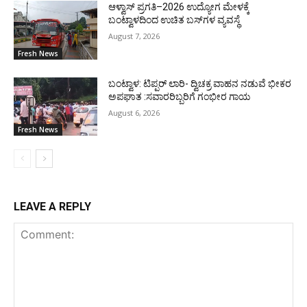
ಆಳ್ವಾಸ್ ಪ್ರಗತಿ–2026 ಉದ್ಯೋಗ ಮೇಳಕ್ಕೆ
ಬಂಟ್ವಾಳದಿಂದ ಉಚಿತ ಬಸ್‌ಗಳ ವ್ಯವಸ್ಥೆ
August 7, 2026
Fresh News
ಬಂಟ್ವಾಳ: ಟಿಪ್ಪರ್ ಲಾರಿ- ದ್ವಿಚಕ್ರ ವಾಹನ ನಡುವೆ ಭೀಕರ
ಅಪಘಾತ :ಸವಾರರಿಬ್ಬರಿಗೆ ಗಂಭೀರ ಗಾಯ
August 6, 2026
Fresh News
LEAVE A REPLY