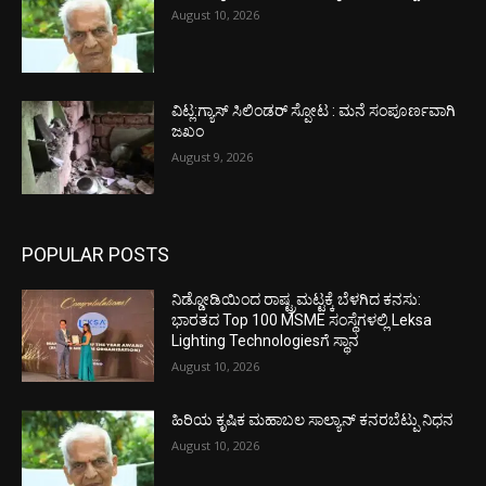
August 10, 2026
ವಿಟ್ಲ:ಗ್ಯಾಸ್ ಸಿಲಿಂಡರ್ ಸ್ಪೋಟ : ಮನೆ ಸಂಪೂರ್ಣವಾಗಿ
ಜಖಂ
August 9, 2026
POPULAR POSTS
ನಿಡ್ಡೋಡಿಯಿಂದ ರಾಷ್ಟ್ರಮಟ್ಟಕ್ಕೆ ಬೆಳಗಿದ ಕನಸು:
ಭಾರತದ Top 100 MSME ಸಂಸ್ಥೆಗಳಲ್ಲಿ Leksa
Lighting Technologiesಗೆ ಸ್ಥಾನ
August 10, 2026
ಹಿರಿಯ ಕೃಷಿಕ ಮಹಾಬಲ ಸಾಲ್ಯಾನ್ ಕನರಬೆಟ್ಪು ನಿಧನ
August 10, 2026