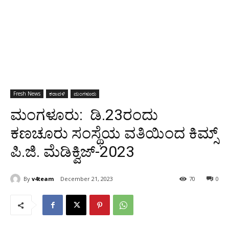
Fresh News
ಕರಾವಳಿ
ಮಂಗಳೂರು
ಮಂಗಳೂರು: ಡಿ.23ರಂದು
ಕಣಚೂರು ಸಂಸ್ಥೆಯ ವತಿಯಿಂದ ಕಿಮ್ಸ್
ಪಿ.ಜಿ. ಮೆಡಿಕ್ವಿಜ್-2023
By
v4team
December 21, 2023
70
0