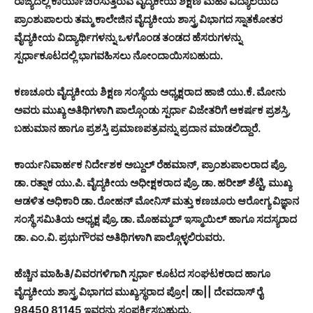
ರಾಜ್ಯದಲ್ಲಿ ಕಾರ್ಯಾಚರಿಸುತ್ತಿರುವ ವೈದ್ಯಕೀಯ ಶಿಕ್ಷಣ ಮಹಾ ವಿದ್ಯಾಲಯದ
ಪ್ರಾಂಶುಪಾಲರು ತಮ್ಮ ಕಾಲೇಜಿನ ವೈದ್ಯಕೀಯ ಶಾಸ್ತ್ರ ವಿಭಾಗದ ಸ್ನಾತಕೋತರ
ವೈದ್ಯಕೀಯ ವಿದ್ಯಾರ್ಥಿಗಳನ್ನು ಒಳಗೊಂಡ ತಂಡದ ಹೆಸರುಗಳನ್ನು
ಸ್ಪರ್ಧಾಕೂಟದಲ್ಲಿ ಭಾಗವಹಿಸಲು ನೋಂದಾಯಿಸಬಹುದು.
ಕಣಚೂರು ವೈದ್ಯಕೀಯ ಶಿಕ್ಷಣ ಸಂಸ್ಥೆಯ ಅಧ್ಯಕ್ಷರಾದ ಹಾಜಿ ಯು.ಕೆ. ಮೋನು
ಅವರು ಮುಖ್ಯ ಅತಿಥಿಗಳಾಗಿ ಪಾಲ್ಗೊಂಡು ಸ್ಪರ್ಧಾ ವಿಜೇತರಿಗೆ ಆಕರ್ಷಕ ಪ್ರಶಸ್ತಿ,
ಬಹುಮಾನ ಹಾಗೂ ಪ್ರಶಸ್ತಿ ಪ್ರಮಾಣಪತ್ರವನ್ನು ಪ್ರದಾನ ಮಾಡಲಿದ್ದಾರೆ.
ಕಾರ್ಯನಿವಾರ್ಹಕ ನಿರ್ದೇಶಕ ಅಬ್ದುಲ್ ರೆಹಮಾನ್, ಪ್ರಾಂಶುಪಾಲರಾದ ಪ್ರೊ.
ಡಾ. ರತ್ನಾಕ ಯು.ಪಿ. ವೈದ್ಯಕೀಯ ಅಧೀಕ್ಷಕರಾದ ಪ್ರೊ. ಡಾ. ಹರೀಶ್ ಶೆಟ್ಟಿ, ಮುಖ್ಯ
ಆಡಳಿತ ಅಧಿಕಾರಿ ಡಾ. ರೋಹನ್ ಮೋನಿಸ್ ಮತ್ತು ಕಣಚೂರು ಆರೋಗ್ಯ ವಿಜ್ಞಾನ
ಸಂಸ್ಥೆ ಸಮಿತಿಯ ಅಧ್ಯಕ್ಷ ಪ್ರೊ. ಡಾ. ಮೊಹಮ್ಮದ್ ಇಸ್ಮಾಯಿಲ್ ಹಾಗೂ ಸದಸ್ಯರಾದ
ಡಾ. ಎಂ.ವಿ. ಪ್ರಭುಗೌರವ ಅತಿಥಿಗಳಾಗಿ ಪಾಲ್ಗೊಳ್ಳಲಿರುವರು.
ಹೆಚ್ಚಿನ ಮಾಹಿತಿ/ವಿವರಗಳಿಗಾಗಿ ಸ್ಪರ್ಧಾ ಕೂಟದ ಸಂಘಟಕರಾದ ಹಾಗೂ
ವೈದ್ಯಕೀಯ ಶಾಸ್ತ್ರ ವಿಭಾಗದ ಮುಖ್ಯಸ್ಥರಾದ ಪ್ರೋ| ಡಾ|| ದೇವದಾಸ್ ರೈ
98450 81145 ಇವರನ್ನು ಸಂಪರ್ಕಿಸಬಹುದು.