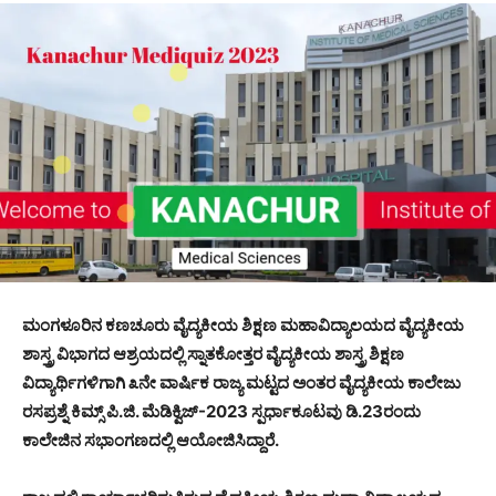
ಮಂಗಳೂರಿನ ಕಣಚೂರು ವೈದ್ಯಕೀಯ ಶಿಕ್ಷಣ ಮಹಾವಿದ್ಯಾಲಯದ ವೈದ್ಯಕೀಯ
ಶಾಸ್ತ್ರ ವಿಭಾಗದ ಆಶ್ರಯದಲ್ಲಿ ಸ್ನಾತಕೋತ್ತರ ವೈದ್ಯಕೀಯ ಶಾಸ್ತ್ರ ಶಿಕ್ಷಣ
ವಿದ್ಯಾರ್ಥಿಗಳಿಗಾಗಿ ೩ನೇ ವಾರ್ಷಿಕ ರಾಜ್ಯ ಮಟ್ಟದ ಅಂತರ ವೈದ್ಯಕೀಯ ಕಾಲೇಜು
ರಸಪ್ರಶ್ನೆ ಕಿಮ್ಸ್ ಪಿ.ಜಿ. ಮೆಡಿಕ್ವಿಜ್-2023 ಸ್ಪರ್ಧಾಕೂಟವು ಡಿ.23ರಂದು
ಕಾಲೇಜಿನ ಸಭಾಂಗಣದಲ್ಲಿ ಆಯೋಜಿಸಿದ್ದಾರೆ.