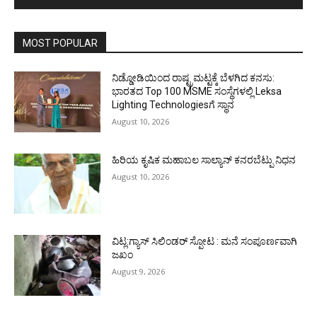
MOST POPULAR
ನಿಡ್ಡೋಡಿಯಿಂದ ರಾಷ್ಟ್ರಮಟ್ಟಕ್ಕೆ ಬೆಳಗಿದ ಕನಸು:
ಭಾರತದ Top 100 MSME ಸಂಸ್ಥೆಗಳಲ್ಲಿ Leksa
Lighting Technologiesಗೆ ಸ್ಥಾನ
August 10, 2026
ಹಿರಿಯ ಕೃಷಿಕ ಮಹಾಬಲ ಸಾಲ್ಯಾನ್ ಕನರಬೆಟ್ಪು ನಿಧನ
August 10, 2026
ವಿಟ್ಲ:ಗ್ಯಾಸ್ ಸಿಲಿಂಡರ್ ಸ್ಪೋಟ : ಮನೆ ಸಂಪೂರ್ಣವಾಗಿ
ಜಖಂ
August 9, 2026