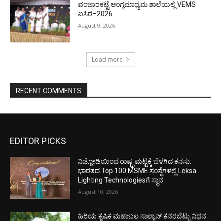
ವಂಜಾರಕಟ್ಟೆ ಆಂಗ್ಲಮಾಧ್ಯಮ ಶಾಲೆಯಲ್ಲಿ VEMS
ಐಸಿರ–2026
August 9, 2026
Load more
RECENT COMMENTS
EDITOR PICKS
ನಿಡ್ಡೋಡಿಯಿಂದ ರಾಷ್ಟ್ರಮಟ್ಟಕ್ಕೆ ಬೆಳಗಿದ ಕನಸು:
ಭಾರತದ Top 100 MSME ಸಂಸ್ಥೆಗಳಲ್ಲಿ Leksa
Lighting Technologiesಗೆ ಸ್ಥಾನ
August 10, 2026
ಹಿರಿಯ ಕೃಷಿಕ ಮಹಾಬಲ ಸಾಲ್ಯಾನ್ ಕನರಬೆಟ್ಪು ನಿಧನ