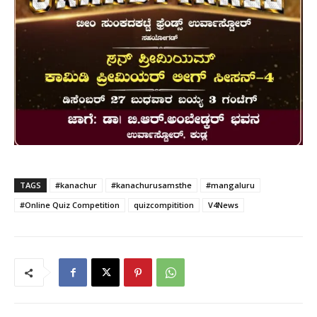
TAGS
#kanachur
#kanachurusamsthe
#mangaluru
#Online Quiz Competition
quizcompitition
V4News