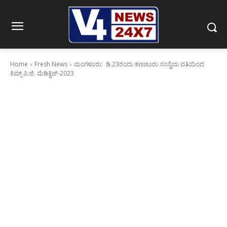
Home
Fresh News
ಮಂಗಳೂರು: ಡಿ.23ರಂದು ಕಣಚೂರು ಸಂಸ್ಥೆಯ ವತಿಯಿಂದ
ಕಿಮ್ಸ್ ಪಿ.ಜಿ. ಮೆಡಿಕ್ವಿಜ್-2023