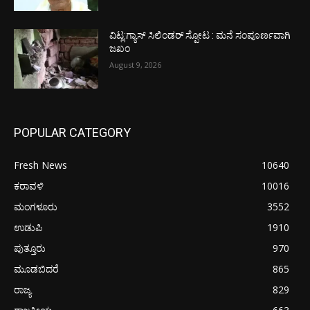
ವಿಟ್ಲ:ಗ್ಯಾಸ್ ಸಿಲಿಂಡರ್ ಸ್ಪೋಟ : ಮನೆ ಸಂಪೂರ್ಣವಾಗಿ
ಜಖಂ
August 9, 2026
POPULAR CATEGORY
Fresh News
10640
ಕರಾವಳಿ
10016
ಮಂಗಳೂರು
3552
ಉಡುಪಿ
1910
ಪುತ್ತೂರು
970
ಮೂಡಬಿದರೆ
865
ರಾಜ್ಯ
829