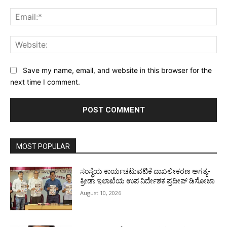
Ema
Web
Save my name, email, and website in this browser for the
next time I comment.
MOST POPULAR
ಸಂಸ್ಥೆಯ ಕಾರ್ಯಚಟುವಟಿಕೆ ದಾಖಲೀಕರಣ ಅಗತ್ಯ-
ಕ್ರೀಡಾ ಇಲಾಖೆಯ ಉಪ ನಿರ್ದೇಶಕ ಪ್ರದೀಪ್ ಡಿಸೋಜಾ
August 10, 2026