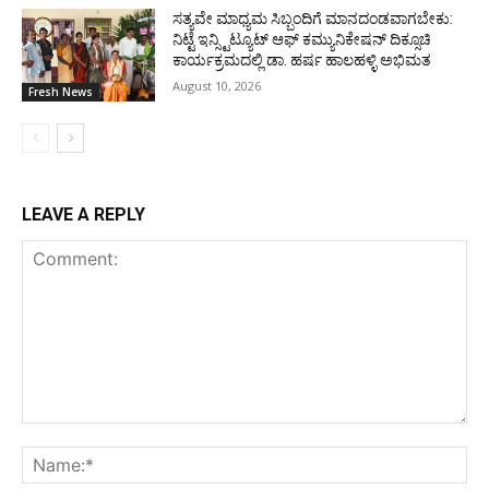
ಸತ್ಯವೇ ಮಾಧ್ಯಮ ಸಿಬ್ಬಂದಿಗೆ ಮಾನದಂಡವಾಗಬೇಕು:
ನಿಟ್ಟೆ ಇನ್ಸ್ಟಿಟ್ಯೂಟ್ ಆಫ್ ಕಮ್ಯುನಿಕೇಷನ್ ದಿಕ್ಸೂಚಿ
ಕಾರ್ಯಕ್ರಮದಲ್ಲಿ ಡಾ. ಹರ್ಷ ಹಾಲಹಳ್ಳಿ ಅಭಿಮತ
August 10, 2026
Fresh News
LEAVE A REPLY
Comment:
Na