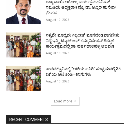
ರಾಜ್ಯ ಬಾಯಿ ಆರೋಗ್ಯ ಕಾರ್ಯಕ್ರಮದ ವಿಷನ್
ಸಮಿತಿಯ ಅಧ್ಯಕ್ಷರಾಗಿ ಪ್ರೊ. ಡಾ. ಅಖ್ತರ್ ಹುಸೇನ್
ನೇಮಕ
August 10, 2026
ಸತ್ಯವೇ ಮಾಧ್ಯಮ ಸಿಬ್ಬಂದಿಗೆ ಮಾನದಂಡವಾಗಬೇಕು:
ನಿಟ್ಟೆ ಇನ್ಸ್ಟಿಟ್ಯೂಟ್ ಆಫ್ ಕಮ್ಯುನಿಕೇಷನ್ ದಿಕ್ಸೂಚಿ
ಕಾರ್ಯಕ್ರಮದಲ್ಲಿ ಡಾ. ಹರ್ಷ ಹಾಲಹಳ್ಳಿ ಅಭಿಮತ
August 10, 2026
ಪಾದೆಬೆಟ್ಟುವಿನಲ್ಲಿ “ಆಟಿಯ ಐಸಿರಿ’’ ಸಂಭ್ರಮದಲ್ಲಿ 35
ಬಗೆಯ ಆಟಿ ತಿಂಡಿ–ತಿನಿಸುಗಳು
August 10, 2026
Load more
RECENT COMMENTS