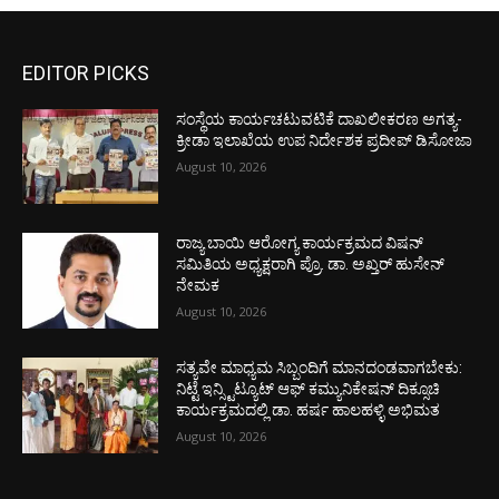
EDITOR PICKS
ಸಂಸ್ಥೆಯ ಕಾರ್ಯಚಟುವಟಿಕೆ ದಾಖಲೀಕರಣ ಅಗತ್ಯ-
ಕ್ರೀಡಾ ಇಲಾಖೆಯ ಉಪ ನಿರ್ದೇಶಕ ಪ್ರದೀಪ್ ಡಿಸೋಜಾ
August 10, 2026
ರಾಜ್ಯ ಬಾಯಿ ಆರೋಗ್ಯ ಕಾರ್ಯಕ್ರಮದ ವಿಷನ್
ಸಮಿತಿಯ ಅಧ್ಯಕ್ಷರಾಗಿ ಪ್ರೊ. ಡಾ. ಅಖ್ತರ್ ಹುಸೇನ್
ನೇಮಕ
August 10, 2026
ಸತ್ಯವೇ ಮಾಧ್ಯಮ ಸಿಬ್ಬಂದಿಗೆ ಮಾನದಂಡವಾಗಬೇಕು:
ನಿಟ್ಟೆ ಇನ್ಸ್ಟಿಟ್ಯೂಟ್ ಆಫ್ ಕಮ್ಯುನಿಕೇಷನ್ ದಿಕ್ಸೂಚಿ
ಕಾರ್ಯಕ್ರಮದಲ್ಲಿ ಡಾ. ಹರ್ಷ ಹಾಲಹಳ್ಳಿ ಅಭಿಮತ
August 10, 2026