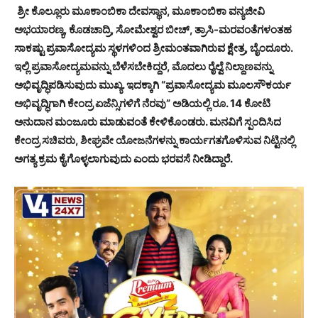
ಶ್ರೀ ಕೊಲ್ಲೂರು ಮೂಕಾಂಬಿಕಾ ದೇವಸ್ಥಾನ, ಮೂಕಾಂಬಿಕಾ ವನ್ಯಜೀವಿ
ಅಭಯಾರಣ್ಯ, ಕೊಡಚಾದ್ರಿ, ಸೋಮೇಶ್ವರ ಬೀಚ್, ತ್ರಾಸಿ-ಮರವಂತೆಗಳಂತಹ
ಸಾಕಷ್ಟು ಪ್ರವಾಸೋದ್ಯಮ ಸ್ಥಳಗಳಿಂದ ಶ್ರೀಮಂತವಾಗಿರುವ ಕ್ಷೇತ್ರ, ಬೈಂದೂರು.
ಇಲ್ಲಿ ಪ್ರವಾಸೋದ್ಯಮವನ್ನು ಬೆಳೆಸಬೇಕಿದ್ದರೆ, ಮೊದಲು ರೈಲ್ವೆ ನಿಲ್ದಾಣವನ್ನು
ಅಭಿವೃದ್ಧಿಪಡಿಸುವುದು ಮುಖ್ಯ. ಇದಕ್ಕಾಗಿ “ಪ್ರವಾಸೋದ್ಯಮ ಮೂಲಸೌಕರ್ಯ
ಅಭಿವೃದ್ಧಿಗಾಗಿ ಕೇಂದ್ರ ಏಜೆನ್ಸಿಗಳಿಗೆ ನೆರವು” ಅಡಿಯಲ್ಲಿ ರೂ. 14 ಕೋಟಿ
ಅನುದಾನ ಮಂಜೂರು ಮಾಡುವಂತೆ ಕೇಳಿಕೊಂಡರು. ಮನವಿಗೆ ಸ್ಪಂದಿಸಿದ
ಕೇಂದ್ರ ಸಚಿವರು, ಶೀಘ್ರವೇ ಯೋಜನೆಗಳನ್ನು ಕಾರ್ಯಗತಗೊಳಿಸುವ ನಿಟ್ಟಿನಲ್ಲಿ
ಅಗತ್ಯ ಕ್ರಮ ಕೈಗೊಳ್ಳಲಾಗುವುದು ಎಂದು ಭರವಸೆ ನೀಡಿದ್ದಾರೆ.