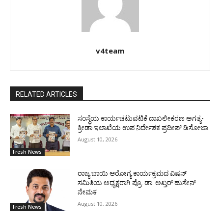
v4team
RELATED ARTICLES
ಸಂಸ್ಥೆಯ ಕಾರ್ಯಚಟುವಟಿಕೆ ದಾಖಲೀಕರಣ ಅಗತ್ಯ-
ಕ್ರೀಡಾ ಇಲಾಖೆಯ ಉಪ ನಿರ್ದೇಶಕ ಪ್ರದೀಪ್ ಡಿಸೋಜಾ
August 10, 2026
Fresh News
ರಾಜ್ಯ ಬಾಯಿ ಆರೋಗ್ಯ ಕಾರ್ಯಕ್ರಮದ ವಿಷನ್
ಸಮಿತಿಯ ಅಧ್ಯಕ್ಷರಾಗಿ ಪ್ರೊ. ಡಾ. ಅಖ್ತರ್ ಹುಸೇನ್
ನೇಮಕ
August 10, 2026
Fresh News