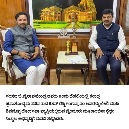
ಸಂಸದ ಬಿ.ವೈ ರಾಘವೇಂದ್ರ ಅವರು ಇಂದು ದೆಹಲಿಯಲ್ಲಿ ಕೇಂದ್ರ
ಪ್ರವಾಸೋದ್ಯಮ ಸಚಿವರಾದ ಕಿಶನ್ ರೆಡ್ಡಿ ಗಂಗಾಪುರಂ ಅವರನ್ನು ಭೇಟಿ ಮಾಡಿ
ಶಿವಮೊಗ್ಗ ಲೋಕಸಭಾ ವ್ಯಾಪ್ತಿಯಲ್ಲಿರುವ ಬೈಂದೂರು ಮೂಕಾಂಬಿಕಾ ರೈಲ್ವೇ
ನಿಲ್ದಾಣ ಅಭಿವೃದ್ಧಿಗೆ ಮನವಿ ಸಲ್ಲಿಸಿದರು.