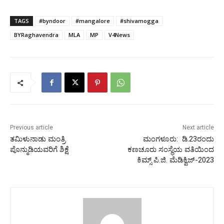
TAGS
#byndoor
#mangalore
#shivamogga
BYRaghavendra
MLA
MP
V4News
Previous article
Next article
ತಮಿಳುನಾಡು ಮಂತ್ರಿ
ಮಂಗಳೂರು: ಡಿ.23ರಂದು
ಪೊನ್ಮುಡಿಯವರಿಗೆ ಶಿಕ್ಷೆ
ಕಣಚೂರು ಸಂಸ್ಥೆಯ ವತಿಯಿಂದ
ಕಿಮ್ಸ್ ಪಿ.ಜಿ. ಮೆಡಿಕ್ವಿಜ್-2023