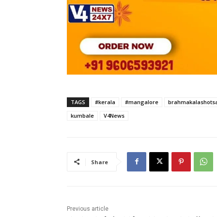
TAGS
#kerala
#mangalore
brahmakalashots
kumbale
V4News
Share
Previous article