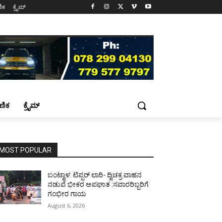
ಷಣಿಕ
ಕ್ರೈಮ್
್ಷಣಿಕ
ಕ್ರೈಮ್
MOST POPULAR
ಬಂಟ್ವಾಳ: ಟಿಪ್ಪರ್ ಲಾರಿ- ದ್ವಿಚಕ್ರ ವಾಹನ
ನಡುವೆ ಭೀಕರ ಅಪಘಾತ :ಸವಾರರಿಬ್ಬರಿಗೆ
ಗಂಭೀರ ಗಾಯ
August 6, 2026