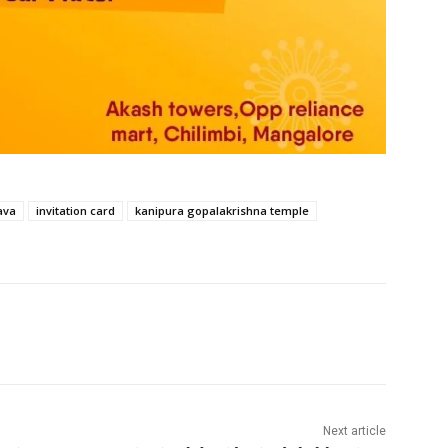
ava
invitation card
kanipura gopalakrishna temple
Next article