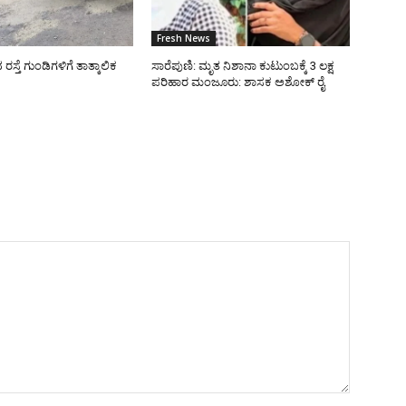
Fresh News
್ತೆ ಗುಂಡಿಗಳಿಗೆ ತಾತ್ಕಾಲಿಕ
ಸಾರೆಪುಣಿ: ಮೃತ ನಿಶಾನಾ ಕುಟುಂಬಕ್ಕೆ 3 ಲಕ್ಷ
ಪರಿಹಾರ ಮಂಜೂರು: ಶಾಸಕ ಅಶೋಕ್ ರೈ