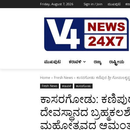
Friday, August 7, 2026
Sign in / Join
ಮುಖಪುಟ
ಕರ
ಮುಖಪುಟ
ಕರಾವಳಿ
ರಾಜ್ಯ
ರಾಷ್ಟ್ರೀಯ
Home
Fresh News
ಕಾಸರಗೋಡು: ಕಣಿಪುರ ಶ್ರೀ ಗೋಪಾಲಕೃಷ್ಣ ದ
Fresh News
ಕರಾವಳಿ
ಕಾಸರಗೋಡು
ಕಾಸರಗೋಡು: ಕಣಿಪುರ 
ದೇವಸ್ಥಾನದ ಬ್ರಹ್ಮಕಲಶ
ಮಹೋತ್ಸವದ ಆಮಂತ್ರಣ 