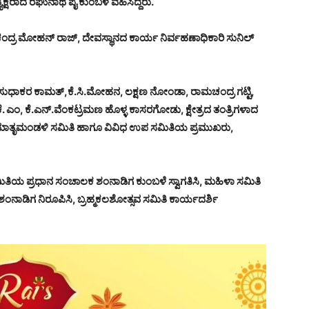
ಕ್ಷರಾದ ರಘುನಾಥ ಪೈ ಕುಂಬಳೆ ವಹಿಸಿದ್ದರು.
 ಚಂದ್ರ ಮೋಹನ್ ರಾಜ್, ದೇವಸ್ಥಾನದ ಕಾರ್ಯ ನಿರ್ವಹಣಾಧಿಕಾರಿ ಸುನಿಲ್
, ಸುಧಾಕರ ಕಾಮತ್,ಕೆ.ಸಿ.ಮೋಹನ, ಲಕ್ಷಣ ನೋಂಡಾ, ರಾಮಚಂದ್ರ ಗಟ್ಟಿ,
. ಎಂ, ಕೆ.ಎನ್.ವೆಂಕಟ್ರಮಣ ಹೊಳ್ಳ ಕಾಸರಗೋಡು, ಕ್ಷೇತ್ರದ ತಂತ್ರಿಗಳಾದ
, ಮಾತೃಮಂಡಳಿ ಸಮಿತಿ ಹಾಗೂ ವಿವಿಧ ಉಪ ಸಮಿತಿಯ ಪ್ರಮುಖರು,
ಮಿತಿಯ ಪ್ರಧಾನ ಸಂಚಾಲಕ ಶಂನಾಡಿಗ ಕುಂಬಳೆ ಸ್ವಾಗತಿಸಿ, ಮಹಿಳಾ ಸಮಿತಿ
ಶಂನಾಡಿಗ ನಿರೂಪಿಸಿ, ಬ್ರಹ್ಮಕಲಶೋತ್ಸವ ಸಮಿತಿ ಕಾರ್ಯದರ್ಶಿ