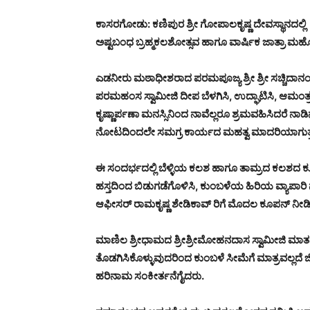
ಕಾಸರಗೋಡು: ಕಣಿಪುರ ಶ್ರೀ ಗೋಪಾಲಕೃಷ್ಣ ದೇವಸ್ಥಾನದಲ್ಲಿ 
ಅಷ್ಟಬಂಧ ಬ್ರಹ್ಮಕಲಶೋತ್ಸವ ಹಾಗೂ ವಾರ್ಷಿಕ ಜಾತ್ರಾ ಮಹೋತ
ಎಡನೀರು ಮಠಾಧೀಶರಾದ ಪರಮಪೂಜ್ಯ ಶ್ರೀ ಶ್ರೀ ಸಚ್ಚಿದ
ಪರಮಹಂಸ ಸ್ವಾಮೀಜಿ ದೀಪ ಬೆಳಗಿಸಿ, ಉದ್ಘಾಟಿಸಿ, ಆಮಂತ್ರಣ ಪ
ಕೃಷ್ಣಾರ್ಪಣಾ ಮನಸ್ಸಿನಿಂದ ನಾವೆಲ್ಲರೂ ಶ್ರಮವಹಿಸಿದರೆ ನಾಡ
ನೋಟದಿಂದಲೇ ಸಮಗ್ರ ಕಾರ್ಯದ ಮಹತ್ವ ಮಾದರಿಯಾಗುತ್ತದೆ
ಈ ಸಂದರ್ಭದಲ್ಲಿ ಬೆಳ್ಳಿಯ ಕಲಶ ಹಾಗೂ ತಾಮ್ರದ ಕಲಶದ ಕೂಪನ್
ಹಸ್ತದಿಂದ ಬಿಡುಗಡೆಗೊಳಿಸಿ, ಕುಂಬಳೆಯ ಹಿರಿಯ ವ್ಯಾಪಾ
ಆಫೀಸರ್ ರಾಮಕೃಷ್ಣ ಶೇಡಿಕಾವ್ ರಿಗೆ ಮೊದಲ ಕೂಪನ್ ನೀಡಿ
ಮಾಣಿಲ ಶ್ರೀಧಾಮದ ಶ್ರೀಶ್ರೀಮೋಹನದಾಸ ಸ್ವಾಮೀಜಿ ಮಾತನ
ತೊಡಗಿಸಿಕೊಳ್ಳುವುದರಿಂದ ಕುಂಬಳೆ ಸೀಮೆಗೆ ಮಾತ್ರವಲ್ಲ
ಹರಿನಾಮ ಸಂಕೀರ್ತನೆಗೈದರು.