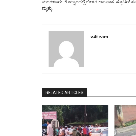
ಮಂಗಳೂರು: ಕೊಟ್ಟಾರದಲ್ಲಿ ಭೀಕರ ಅಪಘಾತ: ಸ್ಕೂಟರ್ ಸ
ಮೃತ್ಯು
v4team
RELATED ARTICLES