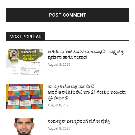
MOST POPULAR
ಆ.9ರಂದು ‘ಆಟಿ ತಿಂಗಳ ಭೂತಾರಾಧನೆ’ : ಸಾಕ್ಷ್ಯ ಚಿತ್ರ
ಪ್ರದರ್ಶನ ಹಾಗೂ ಸಂವಾದ
August 8, 2026
ಡಾ. ಪ್ರೀತಿ ಲೋಲಾಕ್ಷ ನಾಗವೇಣಿ
ಅವರ ಅನ್‌ಟಚೆಬಿಲಿಟಿ ಇನ್ 21 ಸೆಂಚುರಿ ಇಂಡಿಯಾ
ಕೃತಿ ಬಿಡುಗಡೆ
August 8, 2026
ಸಂಶುದ್ಧೀನ್ ಎಣ್ಮೂರವರಿಗೆ ಪ.ಗೋ ಪ್ರಶಸ್ತಿ
August 8, 2026