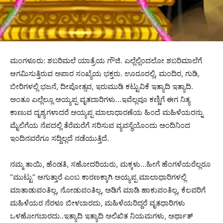
ಮಂಗಳೂರು: ಶಬರಿಮಲೆ ಯಾತ್ರೆಯ ಗೌಜಿ. ಎಲ್ಲೆಲ್ಲಿಂದಲೋ ಶಬರಿಮಾಲೆಗೆ
ಆಗಮಿಸುತ್ತಿರುವ ಅಪಾರ ಸಂಖ್ಯೆಯ ಭಕ್ತರು. ಊರೂರಲ್ಲಿ, ಮಂದಿರ, ಗುಡಿ,
ಬೀರಿಗಳಲ್ಲಿ ಭಜನೆ, ದೀಪೋತ್ಸವ, ಇರುಮುಡಿ ಕಟ್ಟುವಿಕೆ ಇತ್ಯಾದಿ ಇತ್ಯಾದಿ.
ಅಂತೂ ಎಲ್ಲೆಲ್ಲೂ ಅಯ್ಯಪ್ಪ ವೃತದಾರಿಗಳು…ಇವೆಲ್ಲವೂ ಕಣ್ಣಿಗೆ ಈಗ ನಿತ್ಯ
ಕಾಣುವ ದೃಶ್ಯಗಳಾದರೆ ಅಯ್ಯಪ್ಪ ಮಾಲಾಧಾರಣೆಯ ಹಿಂದೆ ಮಹಿಳೆಯರನ್ನು
ಮೈಲಿಗೆಯ ನೆಪದಲ್ಲಿ ತೆರೆಮರೆಗೆ ಸರಿಸುವ ವ್ಯವಸ್ಥೆಯೊಂದು ಅಂದಿನಿಂದ
ಇಂದಿನವರೆಗೂ ಸದ್ದಿಲ್ಲದೆ ನಡೆಯುತ್ತಿದೆ.
ನಮ್ಮ ತಾಯಿ, ಹೆಂಡತಿ, ಸಹೋದರಿಯರು, ಮಕ್ಕಳು…ಹೀಗೆ ಹೆಂಗಳೆಯರೆಲ್ಲರೂ
“ಮುಟ್ಟು” ಆಗುತ್ತಾರೆ ಎಂಬ ಕಾರಣಕ್ಕಾಗಿ ಅಯ್ಯಪ್ಪ ಮಾಲಾಧಾರಿಗಳಲ್ಲಿ
ಮಾತಾಡುವಂತಿಲ್ಲ, ನೋಡುವಂತಿಲ್ಲ, ಅಡಿಗೆ ಮಾಡಿ ಹಾಕುವಂತಿಲ್ಲ, ಕೆಲವರಿಗೆ
ಮಹಿಳೆಯರ ನೆರಳೂ ಬೀಳಬಾರದು, ಮಹಿಳೆಯರಿದ್ದರೆ ವೃತಧಾರಿಗಳು
ಒಳಹೋಗಬಾರದು..ಇತ್ಯಾದಿ ಇತ್ಯಾದಿ ಅಲಿಖಿತ ನಿಯಮಗಳು, ಅರ್ಥಾತ್