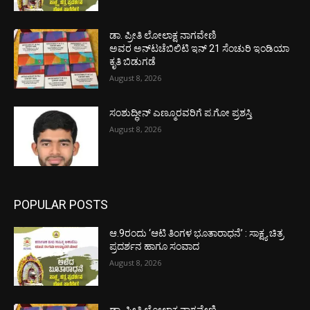
ಡಾ. ಪ್ರೀತಿ ಲೋಲಾಕ್ಷ ನಾಗವೇಣಿ
ಅವರ ಅನ್‌ಟಚೆಬಿಲಿಟಿ ಇನ್ 21 ಸೆಂಚುರಿ ಇಂಡಿಯಾ
ಕೃತಿ ಬಿಡುಗಡೆ
August 8, 2026
ಸಂಶುದ್ಧೀನ್ ಎಣ್ಮೂರವರಿಗೆ ಪ.ಗೋ ಪ್ರಶಸ್ತಿ
August 8, 2026
POPULAR POSTS
ಆ.9ರಂದು ‘ಆಟಿ ತಿಂಗಳ ಭೂತಾರಾಧನೆ’ : ಸಾಕ್ಷ್ಯ ಚಿತ್ರ
ಪ್ರದರ್ಶನ ಹಾಗೂ ಸಂವಾದ
August 8, 2026