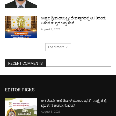
ಉಚ್ಚಿಲ ಶ್ರೀಮಹಾಲಕ್ಷ್ಮೀ ದೇವಸ್ಥಾನದಲ್ಲಿ ಆ.10ರಂದು
ವಿಶೇಷ ತುಪ್ಪದ ಅಪ್ಪ ಸೇವೆ
August 8, 2026
Load more
RECENT COMMENTS
EDITOR PICKS
ಆ.9ರಂದು ‘ಆಟಿ ತಿಂಗಳ ಭೂತಾರಾಧನೆ’ : ಸಾಕ್ಷ್ಯ ಚಿತ್ರ
ಪ್ರದರ್ಶನ ಹಾಗೂ ಸಂವಾದ
August 8, 2026