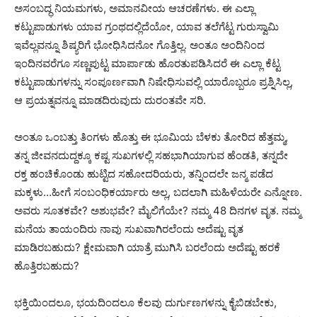
ಅಸಂಬದ್ಧ ನಿಯಮಗಳು, ಅಮಾನವೀಯ ಆಚರಣೆಗಳು. ಈ ಎಲ್ಲಾ
ಕಟ್ಟುಪಾಡುಗಳು ಯಾವ ಗ್ರಂಥದಲ್ಲಿದೆಯೋ, ಯಾವ ತಲೆಗೆಟ್ಟ ಗುರುಸ್ವಾಮಿ
ಇವೆಲ್ಲವನ್ನೂ ಶಿಷ್ಯರಿಗೆ ಭೋಧಿಸಿದನೋ ಗೊತ್ತಿಲ್ಲ. ಅಂತೂ ಅಂದಿನಿಂದ
ಇಂದಿನವರೆಗೂ ಸಣ್ಣಪುಟ್ಟ ಮಾರ್ಪಾಡು ಹೊರತುಪಡಿಸಿದರೆ ಈ ಎಲ್ಲಾ ಕೆಟ್ಟ
ಕಟ್ಟುಪಾಡುಗಳನ್ನು ಸಂಪೂರ್ಣವಾಗಿ ನಿಷೇಧಿಸುವಲ್ಲಿ ಯಾರೊಬ್ಬರೂ ಪ್ರಶ್ನಿಸಿಲ್ಲ,
ಆ ಪ್ರಯತ್ನವನ್ನೂ ಮಾಡದಿರುವುದು ದುರಂತವೇ ಸರಿ.
ಅಂತೂ ಒಂಬತ್ತು ತಿಂಗಳು ಹೊತ್ತು ಈ ಭೂಮಿಯ ಬೆಳಕು ತೋರಿದ ಹೆತ್ತಮ್ಮ,
ತನ್ನ ಜೀವನದುದ್ದಕ್ಕೂ ಕಷ್ಟ ಸುಖಗಳಲ್ಲಿ ಸಹಭಾಗಿಯಾಗುವ ಹೆಂಡತಿ, ತನ್ನದೇ
ರಕ್ತ ಹಂಚಿಕೊಂಡು ಹುಟ್ಟಿದ ಸಹೋದರಿಯರು, ತನ್ನಿಂದಲೇ ಜನ್ಮ ಪಡೆದ
ಮಕ್ಕಳು…ಹೀಗೆ ಸಂಬಂಧಿಕರ್ಯಾರು ಅಲ್ಲ, ಬದಲಾಗಿ ಮಹಿಳೆಯರೇ ಎನ್ನೋಣ.
ಅವರು ಸೂತಕವೇ? ಅಶುಭವೇ? ಮೈಲಿಗೆಯೇ? ನಮ್ಮ 48 ದಿನಗಳ ವೃತ. ನಮ್ಮ
ಮನೆಯ ತಾಯಂದಿರು ನಾವು ಸುಖವಾಗಿರಲೆಂದು ಅದೆಷ್ಟು ವೃತ
ಮಾಡಿರಬಹುದು? ಕ್ಷೇಮವಾಗಿ ಯಾತ್ರೆ ಮುಗಿಸಿ ಬರಲೆಂದು ಅದೆಷ್ಟು ಹರಕೆ
ಹೊತ್ತಿರಬಹುದು?
ಭಕ್ತಿಯಿಂದಲೂ, ಭಯದಿಂದಲೂ ಕೆಲವು ದುರ್ಗುಣಗಳನ್ನು ಕೈಬಿಡಬೇಕು,