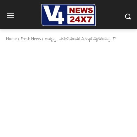
Home
Fresh News
ಅಯ್ಯಪ್ಪ‌… ಮಹಿಳೆಯೆಂದರೆ ನಿನಗ್ಯಾಕೆ ಮೈಲಿಗೆಯಪ್ಪ…??