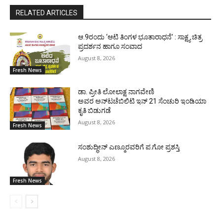
RELATED ARTICLES
ಆ.9ರಂದು ‘ಆಟಿ ತಿಂಗಳ ಭೂತಾರಾಧನೆ’ : ಸಾಕ್ಷ್ಯ ಚಿತ್ರ
ಪ್ರದರ್ಶನ ಹಾಗೂ ಸಂವಾದ
August 8, 2026
Fresh News
ಡಾ. ಪ್ರೀತಿ ಲೋಲಾಕ್ಷ ನಾಗವೇಣಿ
ಅವರ ಅನ್‌ಟಚೆಬಿಲಿಟಿ ಇನ್ 21 ಸೆಂಚುರಿ ಇಂಡಿಯಾ
ಕೃತಿ ಬಿಡುಗಡೆ
August 8, 2026
Fresh News
ಸಂಶುದ್ಧೀನ್ ಎಣ್ಮೂರವರಿಗೆ ಪ.ಗೋ ಪ್ರಶಸ್ತಿ
August 8, 2026
Fresh News