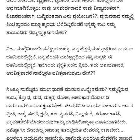
ಅರ್ಥಮಾಡಿಕೊಳ್ಳಲು ನಾವು ಅಸಮರ್ಥರಾದರೆ ನಾವು ವಿದ್ಯಾವಂತರಾಗಿ,
ವಿಚಾರವಂತರಾಗಿ, ಬುದ್ದಿವಂತರಾಗಿ ಏನು ಪ್ರಯೋಜನ??. ಪುರುಷರಾದ ನಮ್ಮಲ್ಲಿ
ಕಿಂಚಿತ್ತಾದರೂ ಮಾತೃ ಹೃದಯ ಬೆಳೆದಿಲ್ಲವೆಂದರೆ ಇನ್ನೆಷ್ಟು ಕಾಲ ನಮ್ಮ
ತಾಯಂದಿರು ನಮ್ಮನ್ನು ಕ್ಷಮಿಸಬೇಕು?
ನಿಜ…ಮುಟ್ಟಿನಿಂದಲೇ ನಮ್ಮೆಲ್ಲರ ಹುಟ್ಟು. ನನ್ನ ಹೆತ್ತಬ್ಬೆ ಮುಟ್ಟಾದ್ದರಿಂದ ನಾನು ಈ
ಭೂಮಿಯಲ್ಲಿದ್ದೇನೆ. ನನ್ನ ಹೆಂಡತಿ ಮುಟ್ಟಾದ್ದರಿಂದ ನನ್ನ ಮಕ್ಕಳು ಈ
ಭೂಮಿಯಲ್ಲಿದ್ದಾರೆ. ಇದೊಂದು ಪ್ರಕೃತಿ ಸಹಜ ಕ್ರಿಯೆ. ಇದು ಅಶುಭವಾದರೆ,
ಅಪವಿತ್ರವಾದರೆ ನಾವೆಲ್ಲರೂ ಪವಿತ್ರರಾಗುವುದು ಹೇಗೆ??
ನಿಜಕ್ಕೂ ನಾವೆಲ್ಲರೂ ಮಾಲಾಧಾರಣೆ ಮಾಡುವ ಉದ್ಧೇಶವೇನು? ನಮ್ಮಲ್ಲಿರುವ
ಕಾಮ, ಕ್ರೋಧ, ಮದ, ಮತ್ಸರ, ಮೋಹ, ಅಹಂಕಾರ ಮೊದಲಾದಿ
ದುರ್ಗುಣಗಳಿಂದ ಮುಕ್ತರಾಗಬೇಕು. ಜೀವನವಿಡೀ ಮಾನವ ಸಹಜ ಗುಣಗಳಾದ
ಪ್ರೀತಿ, ತಾಳ್ಮೆ, ಸಹನೆ, ಕ್ಷಮೆ, ಕರ್ತವ್ಯ ಪರತೆ, ನಿಸ್ವಾರ್ಥತೆ, ಪರೋಪಕಾರತೆ,
ಪ್ರಾಮಾಣಿಕತೆ ಮೊದಲಾದವುಗಳನ್ನು ರೂಢಿಸಿಕೊಳ್ಳುತ್ತಾ ಮಾನವರಾಗಬೇಕು.
ನಮ್ಮೊಳಗೂ ದೇವರನ್ನು ಕಾಣುತ್ತಾ ಇತರಲ್ಲಿಯೂ ದೇವರನ್ನು ಕಾಣಬೇಕು…
ಎಲ್ಲರಲ್ಲೂ ಅಯ್ಯಪ್ಪನೇ ಕಾಣಬೇಕು. ಹಾಗೆಂದು ಎಲ್ಲರಲ್ಲೂ ದೇವರನ್ನೇ ಕಾಣುವ