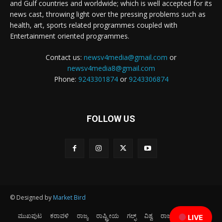
and Gulf countries and worldwide; which is well accepted for its
news cast, throwing light over the pressing problems such as
health, art, sports related programmes coupled with
Entertainment oriented programmes.
Contact us:
newsv4media@gmail.com
or
newsv4media8@gmail.com
Phone:
9243301874
or
9243306874
FOLLOW US
© Designed by
Market Bird
ಮುಖಪುಟ
ಕರಾವಳಿ
ರಾಜ್ಯ
ರಾಷ್ಟ್ರೀಯ
ಗಲ್ಫ್
ವಿಶ್ವ
ರಾಜಕೀಯ
ಕ್ರೀಡೆ
LIVE