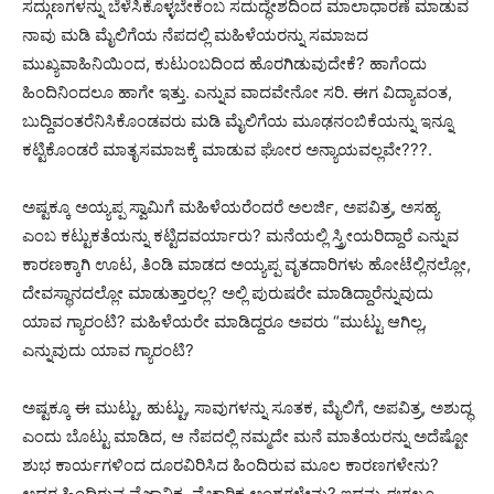
ಸದ್ಗುಣಗಳನ್ನು ಬೆಳೆಸಿಕೊಳ್ಳಬೇಕೆಂಬ ಸದುದ್ಧೇಶದಿಂದ ಮಾಲಾಧಾರಣೆ ಮಾಡುವ
ನಾವು ಮಡಿ ಮೈಲಿಗೆಯ ನೆಪದಲ್ಲಿ ಮಹಿಳೆಯರನ್ನು ಸಮಾಜದ
ಮುಖ್ಯವಾಹಿನಿಯಿಂದ, ಕುಟುಂಬದಿಂದ ಹೊರಗಿಡುವುದೇಕೆ? ಹಾಗೆಂದು
ಹಿಂದಿನಿಂದಲೂ ಹಾಗೇ ಇತ್ತು. ಎನ್ನುವ ವಾದವೇನೋ ಸರಿ. ಈಗ ವಿದ್ಯಾವಂತ,
ಬುದ್ದಿವಂತರೆನಿಸಿಕೊಂಡವರು ಮಡಿ ಮೈಲಿಗೆಯ ಮೂಢನಂಬಿಕೆಯನ್ನು ಇನ್ನೂ
ಕಟ್ಟಿಕೊಂಡರೆ ಮಾತೃಸಮಾಜಕ್ಕೆ ಮಾಡುವ ಘೋರ ಅನ್ಯಾಯವಲ್ಲವೇ???.
ಅಷ್ಟಕ್ಕೂ ಅಯ್ಯಪ್ಪ ಸ್ವಾಮಿಗೆ ಮಹಿಳೆಯರೆಂದರೆ ಅಲರ್ಜಿ, ಅಪವಿತ್ರ, ಅಸಹ್ಯ
ಎಂಬ ಕಟ್ಟುಕತೆಯನ್ನು ಕಟ್ಟಿದವರ್ಯಾರು? ಮನೆಯಲ್ಲಿ ಸ್ತ್ರೀಯರಿದ್ದಾರೆ ಎನ್ನುವ
ಕಾರಣಕ್ಕಾಗಿ ಊಟ, ತಿಂಡಿ ಮಾಡದ ಅಯ್ಯಪ್ಪ ವೃತದಾರಿಗಳು ಹೋಟೆಲ್ಲಿನಲ್ಲೋ,
ದೇವಸ್ಥಾನದಲ್ಲೋ ಮಾಡುತ್ತಾರಲ್ಲ? ಅಲ್ಲಿ ಪುರುಷರೇ ಮಾಡಿದ್ದಾರೆನ್ನುವುದು
ಯಾವ ಗ್ಯಾರಂಟಿ? ಮಹಿಳೆಯರೇ ಮಾಡಿದ್ದರೂ ಅವರು “ಮುಟ್ಟು ಆಗಿಲ್ಲ,
ಎನ್ನುವುದು ಯಾವ ಗ್ಯಾರಂಟಿ?
ಅಷ್ಟಕ್ಕೂ ಈ ಮುಟ್ಟು, ಹುಟ್ಟು, ಸಾವುಗಳನ್ನು ಸೂತಕ, ಮೈಲಿಗೆ, ಅಪವಿತ್ರ, ಅಶುದ್ಧ
ಎಂದು ಬೊಟ್ಟು ಮಾಡಿದ, ಆ ನೆಪದಲ್ಲಿ ನಮ್ಮದೇ ಮನೆ ಮಾತೆಯರನ್ನು ಅದೆಷ್ಟೋ
ಶುಭ ಕಾರ್ಯಗಳಿಂದ ದೂರವಿರಿಸಿದ ಹಿಂದಿರುವ ಮೂಲ ಕಾರಣಗಳೇನು?
ಅದರ ಹಿಂದಿರುವ ವೈಜ್ಞಾನಿಕ, ವೈಚಾರಿಕ ಅಂಶಗಳೇನು? ಇದನ್ನು ಈಗಲೂ