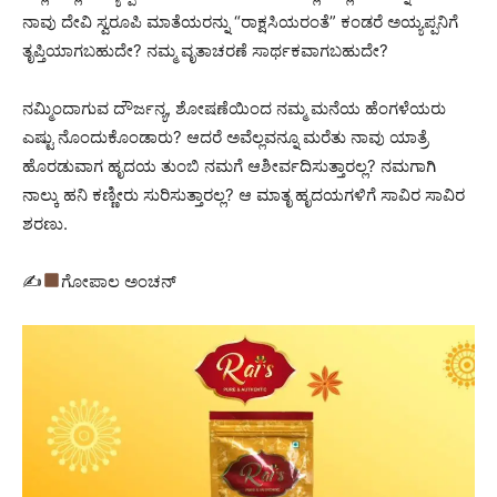
ನಾವು ದೇವಿ ಸ್ವರೂಪಿ ಮಾತೆಯರನ್ನು “ರಾಕ್ಷಸಿಯರಂತೆ” ಕಂಡರೆ ಅಯ್ಯಪ್ಪನಿಗೆ
ತೃಪ್ತಿಯಾಗಬಹುದೇ? ನಮ್ಮ ವೃತಾಚರಣೆ ಸಾರ್ಥಕವಾಗಬಹುದೇ?
ನಮ್ಮಿಂದಾಗುವ ದೌರ್ಜನ್ಯ, ಶೋಷಣೆಯಿಂದ ನಮ್ಮ ಮನೆಯ ಹೆಂಗಳೆಯರು
ಎಷ್ಟು ನೊಂದುಕೊಂಡಾರು? ಆದರೆ ಅವೆಲ್ಲವನ್ನೂ ಮರೆತು ನಾವು ಯಾತ್ರೆ
ಹೊರಡುವಾಗ ಹೃದಯ ತುಂಬಿ ನಮಗೆ ಆಶೀರ್ವದಿಸುತ್ತಾರಲ್ಲ? ನಮಗಾಗಿ
ನಾಲ್ಕು ಹನಿ ಕಣ್ಣೀರು ಸುರಿಸುತ್ತಾರಲ್ಲ? ಆ ಮಾತೃ ಹೃದಯಗಳಿಗೆ ಸಾವಿರ ಸಾವಿರ
ಶರಣು.
✍
ಗೋಪಾಲ ಅಂಚನ್