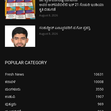
ಡಾ. ಪ್ರೀತಿ ಲೋಲಾಕ್ಷ ನಾಗವೇಣಿ
ಅವರ ಅನ್‌ಟಚೆಬಿಲಿಟಿ ಇನ್ 21 ಸೆಂಚುರಿ ಇಂಡಿಯಾ
ಕೃತಿ ಬಿಡುಗಡೆ
August 8, 2026
ಸಂಶುದ್ಧೀನ್ ಎಣ್ಮೂರವರಿಗೆ ಪ.ಗೋ ಪ್ರಶಸ್ತಿ
August 8, 2026
POPULAR CATEGORY
Fresh News
10631
ಕರಾವಳಿ
10008
ಮಂಗಳೂರು
3550
ಉಡುಪಿ
1907
ಪುತ್ತೂರು
969