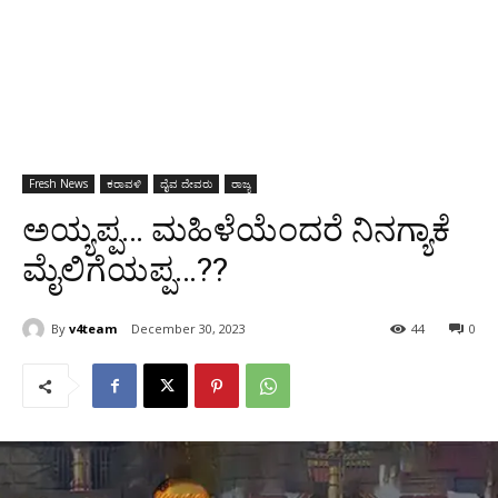
Fresh News
ಕರಾವಳಿ
ದೈವ ದೇವರು
ರಾಜ್ಯ
ಅಯ್ಯಪ್ಪ‌… ಮಹಿಳೆಯೆಂದರೆ ನಿನಗ್ಯಾಕೆ
ಮೈಲಿಗೆಯಪ್ಪ…??
By
v4team
December 30, 2023
44
0