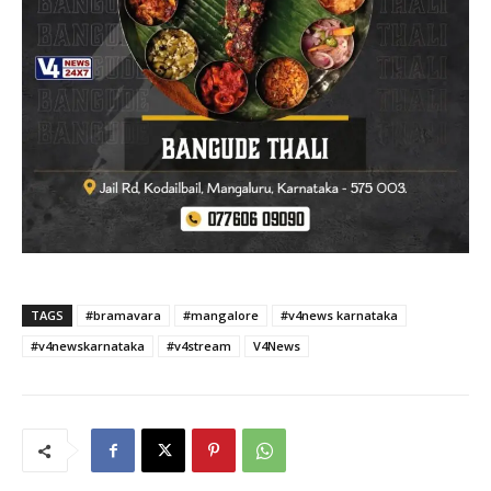
TAGS
#bramavara
#mangalore
#v4news karnataka
#v4newskarnataka
#v4stream
V4News