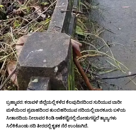
ಬ್ರಹ್ಮಾವರ: ಕರಾವಳಿ ಜಿಲ್ಲೆಯಲ್ಲಿ ಕಳೆದ ಕೆಲವುದಿನದಿಂದ ಸುರಿಯುವ ಬಾರೀ
ಮಳೆಯಿಂದ ಪ್ರವಾಹದಿಂದ ತುಂಬಿಹರಿಯುವ ನದಿಯಲ್ಲಿ ಬಾರಕೂರು ಬಳಿಯ
ಸೀತಾನದಿಯ ನೀಲಾವರ ಕಿಂಡಿ ಅಣೆಕಟ್ಟಿನಲ್ಲಿ ಲೋಡುಗಟ್ಟಲೆ ತ್ಯಾಜ್ಯಗಳು
ಸಿಲಿಕಿಕೊಂಡು ನದಿ ತೀರದಲ್ಲಿ ಕೃತಕ ನೆರೆ ಉಂಟಾಗಿದೆ.