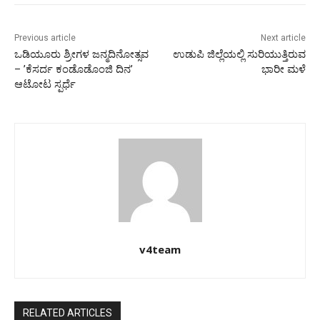
Previous article
Next article
ಒಡಿಯೂರು ಶ್ರೀಗಳ ಜನ್ಮದಿನೋತ್ಸವ
ಉಡುಪಿ ಜಿಲ್ಲೆಯಲ್ಲಿ ಸುರಿಯುತ್ತಿರುವ
– ’ಕೆಸರ್ದ ಕಂಡೊಡೊಂಜಿ ದಿನ’
ಭಾರೀ ಮಳೆ
ಆಟೋಟ ಸ್ಪರ್ಧೆ
v4team
RELATED ARTICLES