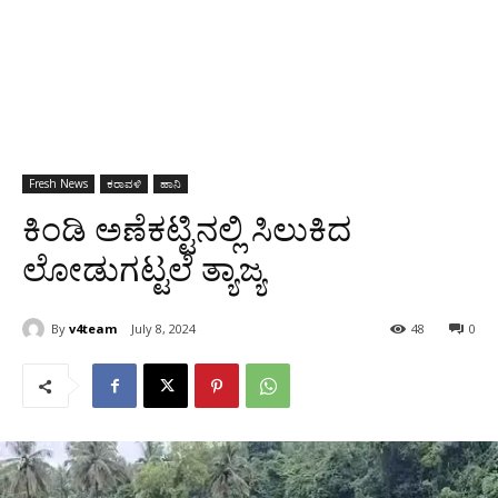
Fresh News
ಕರಾವಳಿ
ಹಾನಿ
ಕಿಂಡಿ ಅಣೆಕಟ್ಟಿನಲ್ಲಿ ಸಿಲುಕಿದ
ಲೋಡುಗಟ್ಟಲೆ ತ್ಯಾಜ್ಯ
By
v4team
July 8, 2024
48
0