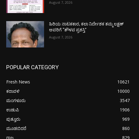
August 7, 2026
ಹಿರಿಯ ನಾಟಕಕಾರ, ಕಲಾ ನಿರ್ದೇಶಕ ತಮ್ಮ ಲಕ್ಷಣ್
ಅವರಿಗೆ “ತೌಳವ ಪ್ರಶಸ್ತಿ”
August 7, 2026
POPULAR CATEGORY
Fresh News
10621
ಕರಾವಳಿ
10000
ಮಂಗಳೂರು
3547
ಉಡುಪಿ
1906
ಪುತ್ತೂರು
969
ಮೂಡಬಿದರೆ
860
ರಾಜ್ಯ
829