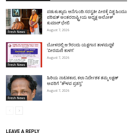
ಪಡುಕುತ್ಯಾರು ಆನೆಗುಂದಿ ಸರಸ್ವತೀ ಪೀಠಕ್ಕೆ ವಿಶ್ವ ಹಿಂದೂ
ಪರಿಷತ್ ಅಂತರರಾಷ್ಟ್ರೀಯ ಅಧ್ಯಕ್ಷ ಅಲೋಕ್
ಕುಮಾರ್ ಭೇಟಿ
August 7, 2026
Fresh News
ಬೋಳದಲ್ಲಿ ಆ.9ರಂದು ಯಕ್ಷಗಾನ ತಾಳಮದ್ದಳೆ
‘ವೀರಮಣಿ ಕಾಳಗ’
August 7, 2026
Fresh News
ಹಿರಿಯ ನಾಟಕಕಾರ, ಕಲಾ ನಿರ್ದೇಶಕ ತಮ್ಮ ಲಕ್ಷಣ್
ಅವರಿಗೆ “ತೌಳವ ಪ್ರಶಸ್ತಿ”
August 7, 2026
Fresh News
LEAVE A REPLY