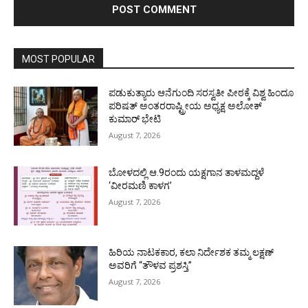
MOST POPULAR
ಪಡುಕುತ್ಯಾರು ಆನೆಗುಂದಿ ಸರಸ್ವತೀ ಪೀಠಕ್ಕೆ ವಿಶ್ವ ಹಿಂದೂ
ಪರಿಷತ್ ಅಂತರರಾಷ್ಟ್ರೀಯ ಅಧ್ಯಕ್ಷ ಅಲೋಕ್
ಕುಮಾರ್ ಭೇಟಿ
August 7, 2026
ಬೋಳದಲ್ಲಿ ಆ.9ರಂದು ಯಕ್ಷಗಾನ ತಾಳಮದ್ದಳೆ
‘ವೀರಮಣಿ ಕಾಳಗ’
August 7, 2026
ಹಿರಿಯ ನಾಟಕಕಾರ, ಕಲಾ ನಿರ್ದೇಶಕ ತಮ್ಮ ಲಕ್ಷಣ್
ಅವರಿಗೆ “ತೌಳವ ಪ್ರಶಸ್ತಿ”
August 7, 2026