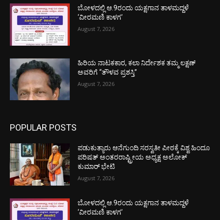
ಬೋಳದಲ್ಲಿ ಆ.9ರಂದು ಯಕ್ಷಗಾನ ತಾಳಮದ್ದಳೆ
‘ವೀರಮಣಿ ಕಾಳಗ’
August 7, 2026
ಹಿರಿಯ ನಾಟಕಕಾರ, ಕಲಾ ನಿರ್ದೇಶಕ ತಮ್ಮ ಲಕ್ಷಣ್
ಅವರಿಗೆ “ತೌಳವ ಪ್ರಶಸ್ತಿ”
August 7, 2026
POPULAR POSTS
ಪಡುಕುತ್ಯಾರು ಆನೆಗುಂದಿ ಸರಸ್ವತೀ ಪೀಠಕ್ಕೆ ವಿಶ್ವ ಹಿಂದೂ
ಪರಿಷತ್ ಅಂತರರಾಷ್ಟ್ರೀಯ ಅಧ್ಯಕ್ಷ ಅಲೋಕ್
ಕುಮಾರ್ ಭೇಟಿ
August 7, 2026
ಬೋಳದಲ್ಲಿ ಆ.9ರಂದು ಯಕ್ಷಗಾನ ತಾಳಮದ್ದಳೆ
‘ವೀರಮಣಿ ಕಾಳಗ’