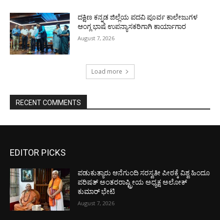
ದಕ್ಷಿಣ ಕನ್ನಡ ಜಿಲ್ಲೆಯ ಪದವಿ ಪೂರ್ವ ಕಾಲೇಜುಗಳ
ಆಂಗ್ಲ ಭಾಷೆ ಉಪನ್ಯಾಸಕರಿಗಾಗಿ ಕಾರ್ಯಾಗಾರ
August 7, 2026
Load more
RECENT COMMENTS
EDITOR PICKS
ಪಡುಕುತ್ಯಾರು ಆನೆಗುಂದಿ ಸರಸ್ವತೀ ಪೀಠಕ್ಕೆ ವಿಶ್ವ ಹಿಂದೂ
ಪರಿಷತ್ ಅಂತರರಾಷ್ಟ್ರೀಯ ಅಧ್ಯಕ್ಷ ಅಲೋಕ್
ಕುಮಾರ್ ಭೇಟಿ
August 7, 2026