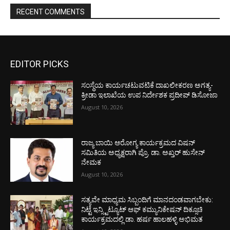
RECENT COMMENTS
EDITOR PICKS
ಸಂಸ್ಥೆಯ ಕಾರ್ಯಚಟುವಟಿಕೆ ದಾಖಲೀಕರಣ ಅಗತ್ಯ-
ಕ್ರೀಡಾ ಇಲಾಖೆಯ ಉಪ ನಿರ್ದೇಶಕ ಪ್ರದೀಪ್ ಡಿಸೋಜಾ
August 10, 2026
ರಾಜ್ಯ ಬಾಯಿ ಆರೋಗ್ಯ ಕಾರ್ಯಕ್ರಮದ ವಿಷನ್
ಸಮಿತಿಯ ಅಧ್ಯಕ್ಷರಾಗಿ ಪ್ರೊ. ಡಾ. ಅಖ್ತರ್ ಹುಸೇನ್
ನೇಮಕ
August 10, 2026
ಸತ್ಯವೇ ಮಾಧ್ಯಮ ಸಿಬ್ಬಂದಿಗೆ ಮಾನದಂಡವಾಗಬೇಕು:
ನಿಟ್ಟೆ ಇನ್ಸ್ಟಿಟ್ಯೂಟ್ ಆಫ್ ಕಮ್ಯುನಿಕೇಷನ್ ದಿಕ್ಸೂಚಿ
ಕಾರ್ಯಕ್ರಮದಲ್ಲಿ ಡಾ. ಹರ್ಷ ಹಾಲಹಳ್ಳಿ ಅಭಿಮತ