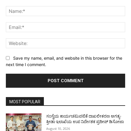
Comment:
Na
Ema
Web
Save my name, email, and website in this browser for the
next time I comment.
MOST POPULAR
ಸಂಸ್ಥೆಯ ಕಾರ್ಯಚಟುವಟಿಕೆ ದಾಖಲೀಕರಣ ಅಗತ್ಯ-
ಕ್ರೀಡಾ ಇಲಾಖೆಯ ಉಪ ನಿರ್ದೇಶಕ ಪ್ರದೀಪ್ ಡಿಸೋಜಾ
August 10, 2026