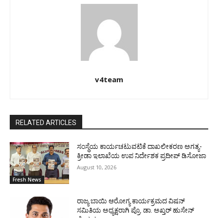
v4team
RELATED ARTICLES
ಸಂಸ್ಥೆಯ ಕಾರ್ಯಚಟುವಟಿಕೆ ದಾಖಲೀಕರಣ ಅಗತ್ಯ-
ಕ್ರೀಡಾ ಇಲಾಖೆಯ ಉಪ ನಿರ್ದೇಶಕ ಪ್ರದೀಪ್ ಡಿಸೋಜಾ
August 10, 2026
Fresh News
ರಾಜ್ಯ ಬಾಯಿ ಆರೋಗ್ಯ ಕಾರ್ಯಕ್ರಮದ ವಿಷನ್
ಸಮಿತಿಯ ಅಧ್ಯಕ್ಷರಾಗಿ ಪ್ರೊ. ಡಾ. ಅಖ್ತರ್ ಹುಸೇನ್