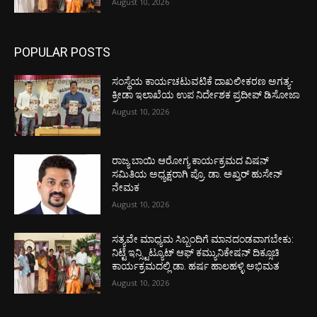
August 10, 2026
POPULAR POSTS
ಸಂಸ್ಥೆಯ ಕಾರ್ಯಚಟುವಟಿಕೆ ದಾಖಲೀಕರಣ ಅಗತ್ಯ-
ಕ್ರೀಡಾ ಇಲಾಖೆಯ ಉಪ ನಿರ್ದೇಶಕ ಪ್ರದೀಪ್ ಡಿಸೋಜಾ
August 10, 2026
ರಾಜ್ಯ ಬಾಯಿ ಆರೋಗ್ಯ ಕಾರ್ಯಕ್ರಮದ ವಿಷನ್
ಸಮಿತಿಯ ಅಧ್ಯಕ್ಷರಾಗಿ ಪ್ರೊ. ಡಾ. ಅಖ್ತರ್ ಹುಸೇನ್
ನೇಮಕ
August 10, 2026
ಸತ್ಯವೇ ಮಾಧ್ಯಮ ಸಿಬ್ಬಂದಿಗೆ ಮಾನದಂಡವಾಗಬೇಕು:
ನಿಟ್ಟೆ ಇನ್ಸ್ಟಿಟ್ಯೂಟ್ ಆಫ್ ಕಮ್ಯುನಿಕೇಷನ್ ದಿಕ್ಸೂಚಿ
ಕಾರ್ಯಕ್ರಮದಲ್ಲಿ ಡಾ. ಹರ್ಷ ಹಾಲಹಳ್ಳಿ ಅಭಿಮತ
August 10, 2026