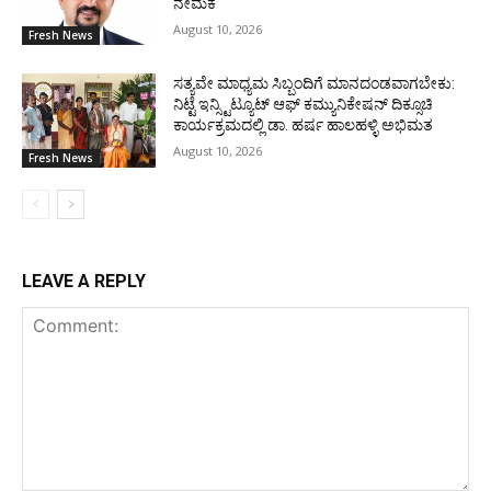
ನೇಮಕ
August 10, 2026
Fresh News
ಸತ್ಯವೇ ಮಾಧ್ಯಮ ಸಿಬ್ಬಂದಿಗೆ ಮಾನದಂಡವಾಗಬೇಕು:
ನಿಟ್ಟೆ ಇನ್ಸ್ಟಿಟ್ಯೂಟ್ ಆಫ್ ಕಮ್ಯುನಿಕೇಷನ್ ದಿಕ್ಸೂಚಿ
ಕಾರ್ಯಕ್ರಮದಲ್ಲಿ ಡಾ. ಹರ್ಷ ಹಾಲಹಳ್ಳಿ ಅಭಿಮತ
August 10, 2026
Fresh News
LEAVE A REPLY