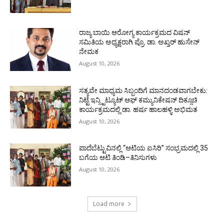
ರಾಜ್ಯ ಬಾಯಿ ಆರೋಗ್ಯ ಕಾರ್ಯಕ್ರಮದ ವಿಷನ್
ಸಮಿತಿಯ ಅಧ್ಯಕ್ಷರಾಗಿ ಪ್ರೊ. ಡಾ. ಅಖ್ತರ್ ಹುಸೇನ್
ನೇಮಕ
August 10, 2026
ಸತ್ಯವೇ ಮಾಧ್ಯಮ ಸಿಬ್ಬಂದಿಗೆ ಮಾನದಂಡವಾಗಬೇಕು:
ನಿಟ್ಟೆ ಇನ್ಸ್ಟಿಟ್ಯೂಟ್ ಆಫ್ ಕಮ್ಯುನಿಕೇಷನ್ ದಿಕ್ಸೂಚಿ
ಕಾರ್ಯಕ್ರಮದಲ್ಲಿ ಡಾ. ಹರ್ಷ ಹಾಲಹಳ್ಳಿ ಅಭಿಮತ
August 10, 2026
ಪಾದೆಬೆಟ್ಟುವಿನಲ್ಲಿ “ಆಟಿಯ ಐಸಿರಿ’’ ಸಂಭ್ರಮದಲ್ಲಿ 35
ಬಗೆಯ ಆಟಿ ತಿಂಡಿ–ತಿನಿಸುಗಳು
August 10, 2026
Load more