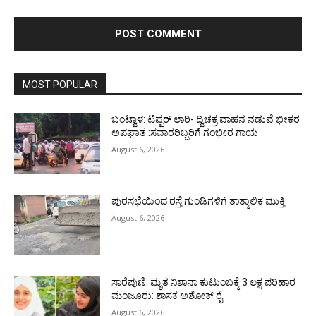
MOST POPULAR
ಬಂಟ್ವಾಳ: ಟಿಪ್ಪರ್ ಲಾರಿ- ದ್ವಿಚಕ್ರ ವಾಹನ ನಡುವೆ ಭೀಕರ
ಅಪಘಾತ :ಸವಾರರಿಬ್ಬರಿಗೆ ಗಂಭೀರ ಗಾಯ
August 6, 2026
ಪುರಸಭೆಯಿಂದ ರಸ್ತೆ ಗುಂಡಿಗಳಿಗೆ ತಾತ್ಕಾಲಿಕ ಮುಕ್ತಿ
August 6, 2026
ಸಾರೆಪುಣಿ: ಮೃತ ನಿಶಾನಾ ಕುಟುಂಬಕ್ಕೆ 3 ಲಕ್ಷ ಪರಿಹಾರ
ಮಂಜೂರು: ಶಾಸಕ ಅಶೋಕ್ ರೈ
August 6, 2026