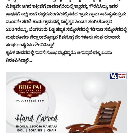
ವಿಶಿಷ್ಟವೇ ಆಗಿದೆ ಇತ್ತೀಚೆಗೆ ದಾವಣಗೆರೆಯಲ್ಲಿ ಇಬ್ಬರನ್ನು ಗೌರವಿಸಿದ್ದು. ಇವರ
ಸಾಧನೆಗೆ ಸಾಕ್ಷಿ ಹಾಗೆ ಈಶ್ವರಮಂಗಳದಲ್ಲಿ ನಡೆದ ಗ್ರಾಮ ಗ್ರಾಮ ಸಾಹಿತ್ಯ ಸoಬ್ರಮ
ಮೂರನೇ ಸರಣಿ ಕಾರ್ಯಕ್ರಮದಲ್ಲಿ,ವಿಟ್ಲ ಸ್ವರ ಸಿಂಚನ ಸಂಗೀತೋತ್ಸವ
2024ರಲ್ಲೂ , ಬೆಂಗಳೂರು ವಿಶ್ವ ಹವ್ಯಕ ಸಮ್ಮೇಳನದಲ್ಲಿ ಗಡಿನಾಡ ಸಮ್ಮೇಳನದಲ್ಲಿ
ಮಧುಭೂಷಣ ಜಿಲ್ಲಾ ರಾಜ್ಯೋತ್ಸವ ಶಿವಮೊಗ್ಗ ಬೆಂಗಳೂರು ಸಂಘ ಹಲವಾರು
ಸಂಘ ಸಂಸ್ಥೆಗಳು ಗೌರವಿಸಿದ್ದಾರೆ.
ಕೃಷಿಕ ಜೀವನದಲ್ಲಿ ಸಾಧನೆ ಸುಲಭವಲ್ಲದಿದ್ದರೂ ಅಸಾಧ್ಯವೇನಲ್ಲ ಎಂದು
ನಿರೂಪಿಸಿದ್ದಾರೆ…