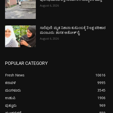
August 6, 2026
ಸಾರೆಪುಣಿ: ಮೃತ ನಿಶಾನಾ ಕುಟುಂಬಕ್ಕೆ 3 ಲಕ್ಷ ಪರಿಹಾರ
ಮಂಜೂರು: ಶಾಸಕ ಅಶೋಕ್ ರೈ
August 6, 2026
POPULAR CATEGORY
Fresh News
10616
ಕರಾವಳಿ
9995
ಮಂಗಳೂರು
3545
ಉಡುಪಿ
1906
ಪುತ್ತೂರು
969
ಮೂಡಬಿದರೆ
859