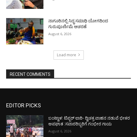
ನಾಗೂರಿನಲ್ಲಿ ಸಿದ್ಧ ಸಮಾಧಿ ಯೋಗದಿಂದ
ಗುರುಪೂರ್ಣಿಮೆ ಆಚರಣೆ
August 6, 2026
Load more
RECENT COMMENTS
EDITOR PICKS
ಬಂಟ್ವಾಳ: ಟಿಪ್ಪರ್ ಲಾರಿ- ದ್ವಿಚಕ್ರ ವಾಹನ ನಡುವೆ ಭೀಕರ
ಅಪಘಾತ :ಸವಾರರಿಬ್ಬರಿಗೆ ಗಂಭೀರ ಗಾಯ
August 6, 2026