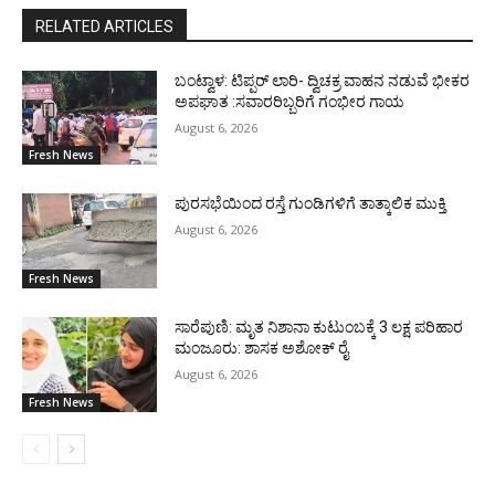
RELATED ARTICLES
ಬಂಟ್ವಾಳ: ಟಿಪ್ಪರ್ ಲಾರಿ- ದ್ವಿಚಕ್ರ ವಾಹನ ನಡುವೆ ಭೀಕರ
ಅಪಘಾತ :ಸವಾರರಿಬ್ಬರಿಗೆ ಗಂಭೀರ ಗಾಯ
August 6, 2026
Fresh News
ಪುರಸಭೆಯಿಂದ ರಸ್ತೆ ಗುಂಡಿಗಳಿಗೆ ತಾತ್ಕಾಲಿಕ ಮುಕ್ತಿ
August 6, 2026
Fresh News
ಸಾರೆಪುಣಿ: ಮೃತ ನಿಶಾನಾ ಕುಟುಂಬಕ್ಕೆ 3 ಲಕ್ಷ ಪರಿಹಾರ
ಮಂಜೂರು: ಶಾಸಕ ಅಶೋಕ್ ರೈ
August 6, 2026
Fresh News