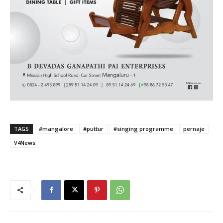
TAGS
#mangalore
#puttur
#singing programme
pernaje
V4News