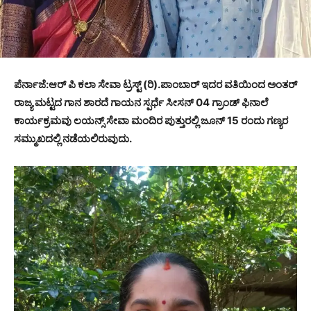
ಪೆರ್ನಾಜೆ:ಆರ್ ಪಿ ಕಲಾ ಸೇವಾ ಟ್ರಸ್ಟ್ (ರಿ).ಪಾಂಬಾರ್ ಇದರ ವತಿಯಿಂದ ಅಂತರ್
ರಾಜ್ಯ ಮಟ್ಟದ ಗಾನ ಶಾರದೆ ಗಾಯನ ಸ್ಪರ್ಧೆ ಸೀಸನ್ 04 ಗ್ರಾಂಡ್ ಫಿನಾಲೆ
ಕಾರ್ಯಕ್ರಮವು ಲಯನ್ಸ್ ಸೇವಾ ಮಂದಿರ ಪುತ್ತುರಲ್ಲಿ ಜೂನ್ 15 ರಂದು ಗಣ್ಯರ
ಸಮ್ಮುಖದಲ್ಲಿ ನಡೆಯಲಿರುವುದು.