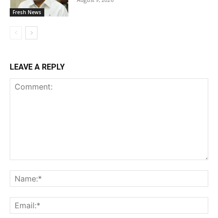
Fresh News
LEAVE A REPLY
Comment:
Na
Ema