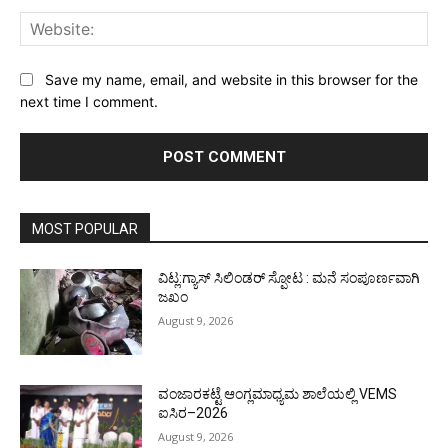
Web
Save my name, email, and website in this browser for the
next time I comment.
MOST POPULAR
ವಿಟ್ಲ:ಗ್ಯಾಸ್ ಸಿಲಿಂಡರ್ ಸ್ಪೋಟ : ಮನೆ ಸಂಪೂರ್ಣವಾಗಿ
ಜಖಂ
August 9, 2026
ವಂಜಾರಕಟ್ಟೆ ಆಂಗ್ಲಮಾಧ್ಯಮ ಶಾಲೆಯಲ್ಲಿ VEMS
ಐಸಿರ–2026
August 9, 2026