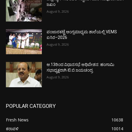
ಜಖಂ
August 9, 2026
ವಂಜಾರಕಟ್ಟೆ ಆಂಗ್ಲಮಾಧ್ಯಮ ಶಾಲೆಯಲ್ಲಿ VEMS
ಐಸಿರ–2026
August 9, 2026
ಆ.13ರಿಂದ ವಿಧಾನಸಭೆ ಅಧಿವೇಶನ: ಹಂಗಾಮಿ
ಸಭಾಧ್ಯಕ್ಷರಾಗಿ ಟಿ.ಬಿ.ಜಯಚಂದ್ರ
August 9, 2026
POPULAR CATEGORY
Fresh News
10638
ಕರಾವಳಿ
10014