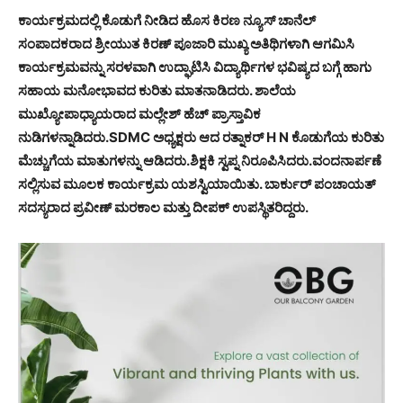
ಕಾರ್ಯಕ್ರಮದಲ್ಲಿ ಕೊಡುಗೆ ನೀಡಿದ ಹೊಸ ಕಿರಣ ನ್ಯೂಸ್ ಚಾನೆಲ್
ಸಂಪಾದಕರಾದ ಶ್ರೀಯುತ ಕಿರಣ್ ಪೂಜಾರಿ ಮುಖ್ಯ ಅತಿಥಿಗಳಾಗಿ ಆಗಮಿಸಿ
ಕಾರ್ಯಕ್ರಮವನ್ನು ಸರಳವಾಗಿ ಉದ್ಘಾಟಿಸಿ ವಿದ್ಯಾರ್ಥಿಗಳ ಭವಿಷ್ಯದ ಬಗ್ಗೆ ಹಾಗು
ಸಹಾಯ ಮನೋಭಾವದ ಕುರಿತು ಮಾತನಾಡಿದರು. ಶಾಲೆಯ
ಮುಖ್ಯೋಪಾಧ್ಯಾಯರಾದ ಮಲ್ಲೇಶ್ ಹೆಚ್ ಪ್ರಾಸ್ತಾವಿಕ
ನುಡಿಗಳನ್ನಾಡಿದರು.SDMC ಅಧ್ಯಕ್ಷರು ಆದ ರತ್ನಾಕರ್ H N ಕೊಡುಗೆಯ ಕುರಿತು
ಮೆಚ್ಚುಗೆಯ ಮಾತುಗಳನ್ನು ಆಡಿದರು.ಶಿಕ್ಷಕಿ ಸ್ವಪ್ನ ನಿರೂಪಿಸಿದರು.ವಂದನಾರ್ಪಣೆ
ಸಲ್ಲಿಸುವ ಮೂಲಕ ಕಾರ್ಯಕ್ರಮ ಯಶಸ್ವಿಯಾಯಿತು. ಬಾರ್ಕುರ್ ಪಂಚಾಯತ್
ಸದಸ್ಯರಾದ ಪ್ರವೀಣ್ ಮರಕಾಲ ಮತ್ತು ದೀಪಕ್ ಉಪಸ್ಥಿತರಿದ್ದರು.