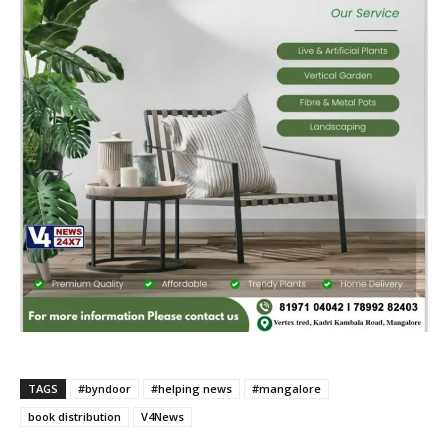
TAGS
#byndoor
#helping news
#mangalore
book distribution
V4News