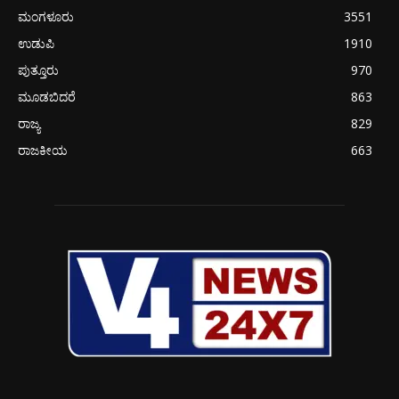
ಮಂಗಳೂರು
3551
ಉಡುಪಿ
1910
ಪುತ್ತೂರು
970
ಮೂಡಬಿದರೆ
863
ರಾಜ್ಯ
829
ರಾಜಕೀಯ
663