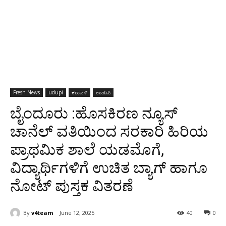
Fresh News
udupi
ಕರಾವಳಿ
ಉಡುಪಿ
ಬೈಂದೂರು :ಹೊಸಕಿರಣ ನ್ಯೂಸ್
ಚಾನೆಲ್ ವತಿಯಿಂದ ಸರಕಾರಿ ಹಿರಿಯ
ಪ್ರಾಥಮಿಕ ಶಾಲೆ ಯಡಮೊಗೆ,
ವಿದ್ಯಾರ್ಥಿಗಳಿಗೆ ಉಚಿತ ಬ್ಯಾಗ್ ಹಾಗೂ
ನೋಟ್ ಪುಸ್ತಕ ವಿತರಣೆ
By
v4team
June 12, 2025
40
0