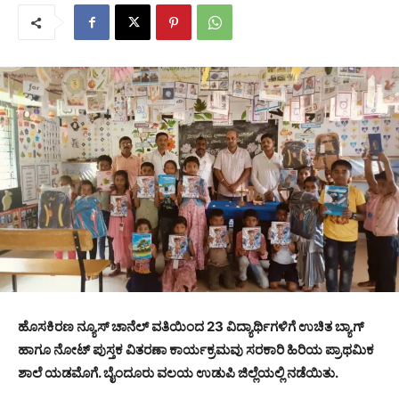
ಹೊಸಕಿರಣ ನ್ಯೂಸ್
ಚಾನೆಲ್
ವತಿಯಿಂದ 23 ವಿದ್ಯಾರ್ಥಿಗಳಿಗೆ ಉಚಿತ ಬ್ಯಾಗ್
ಹಾಗೂ ನೋಟ್ ಪುಸ್ತಕ ವಿತರಣಾ ಕಾರ್ಯಕ್ರಮವು ಸರಕಾರಿ ಹಿರಿಯ ಪ್ರಾಥಮಿಕ
ಶಾಲೆ ಯಡಮೊಗೆ. ಬೈಂದೂರು ವಲಯ ಉಡುಪಿ ಜಿಲ್ಲೆಯಲ್ಲಿ ನಡೆಯಿತು.