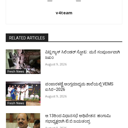
v4team
RELATED ARTICLES
ವಿಟ್ಲ:ಗ್ಯಾಸ್ ಸಿಲಿಂಡರ್ ಸ್ಪೋಟ : ಮನೆ ಸಂಪೂರ್ಣವಾಗಿ
ಜಖಂ
August 9, 2026
Fresh News
ವಂಜಾರಕಟ್ಟೆ ಆಂಗ್ಲಮಾಧ್ಯಮ ಶಾಲೆಯಲ್ಲಿ VEMS
ಐಸಿರ–2026
August 9, 2026
Fresh News
ಆ.13ರಿಂದ ವಿಧಾನಸಭೆ ಅಧಿವೇಶನ: ಹಂಗಾಮಿ
ಸಭಾಧ್ಯಕ್ಷರಾಗಿ ಟಿ.ಬಿ.ಜಯಚಂದ್ರ
August 9, 2026