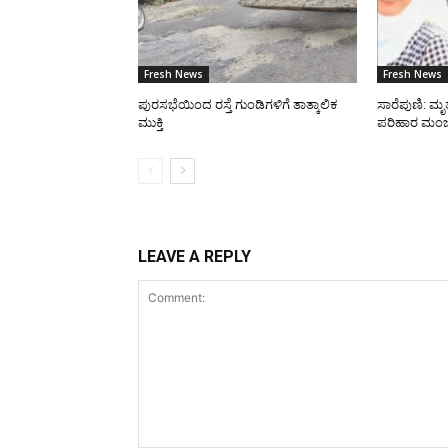
Fresh News
Fresh News
ಪುರಸಭೆಯಿಂದ ರಸ್ತೆ ಗುಂಡಿಗಳಿಗೆ ತಾತ್ಕಾಲಿಕ
ಸಾರೆಪುಣಿ: ಮೃತ
ಮುಕ್ತಿ
ಪರಿಹಾರ ಮಂಜ
LEAVE A REPLY