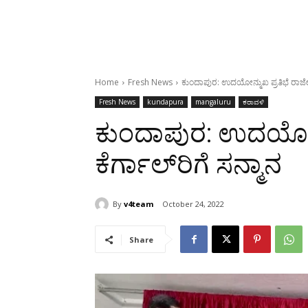
Home
Fresh News
ಕುಂದಾಪುರ: ಉದಯೋನ್ಮುಖ ಪ್ರತಿಭೆ ರಾಜೇಶ್ 
Fresh News
kundapura
mangaluru
ಕರಾವಳಿ
ಕುಂದಾಪುರ: ಉದಯೋನ್ಮ
ಕೆರ್ಗಾಲ್‌ರಿಗೆ ಸನ್ಮಾನ
By
v4team
October 24, 2022
Share