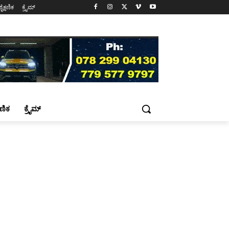
ಶೈಕ್ಷಣಿಕ
ಕ್ರೈಮ್
್ಷಣಿಕ
ಕ್ರೈಮ್