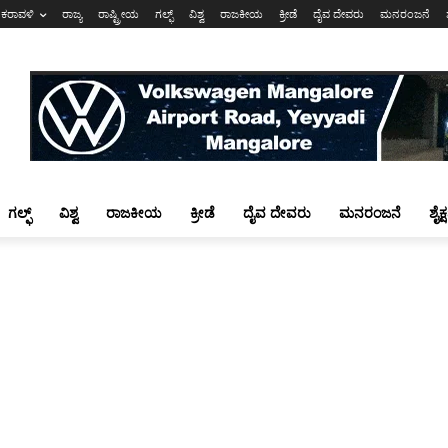
ಕರಾವಳಿ
ರಾಜ್ಯ
ರಾಷ್ಟ್ರೀಯ
ಗಲ್ಫ್
ವಿಶ್ವ
ರಾಜಕೀಯ
ಕ್ರೀಡೆ
ದೈವ ದೇವರು
ಮನರಂಜನೆ
ಗಲ್ಫ್
ವಿಶ್ವ
ರಾಜಕೀಯ
ಕ್ರೀಡೆ
ದೈವ ದೇವರು
ಮನರಂಜನೆ
ಶೈಕ