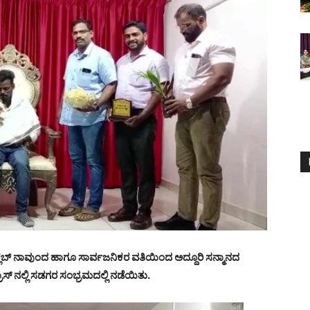
್ ಕ್ಲಬ್ ನಾವುಂದ ಹಾಗೂ ಸಾರ್ವಜನಿಕರ ವತಿಯಿಂದ ಅದ್ದೂರಿ ಸನ್ಮಾನದ
್ ನಲ್ಲಿ ಸಡಗರ ಸಂಭ್ರಮದಲ್ಲಿ ನಡೆಯಿತು.