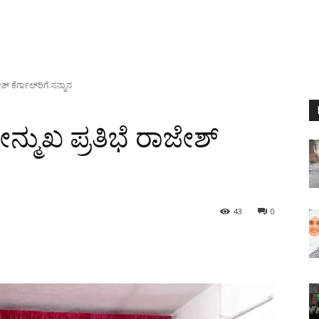
ಕೆರ್ಗಾಲ್‌ರಿಗೆ ಸನ್ಮಾನ
ುಖ ಪ್ರತಿಭೆ ರಾಜೇಶ್
43
0