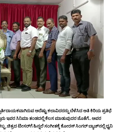
್ಪೂರ್ತಿದಾಯಕವಾಗಿರುವ ಅದೆಷ್ಟು ಕಲಾವಿದರನ್ನು ಬೆಳೆಸಿದ ಅತಿ ಕಿರಿಯ ಪ್ರತಿಭೆ
್ರೂರು ಇವರ ಸಿನಿಮಾ ತಂಡದಲ್ಲಿ ಕೆಲಸ ಮಾಡುವುದರ ಜೊತೆಗೆ.. ಅವರ
ಚಿತ್ರದ ಟೀಸರ್‌ಗೆ ಹಿನ್ನಲೆ ಸಂಗೀತಕ್ಕೆ ಕೋರಸ್ ಸಿಂಗರ್ ಬ್ಯಾಚ್‌ನಲ್ಲಿ ಧ್ವನಿ