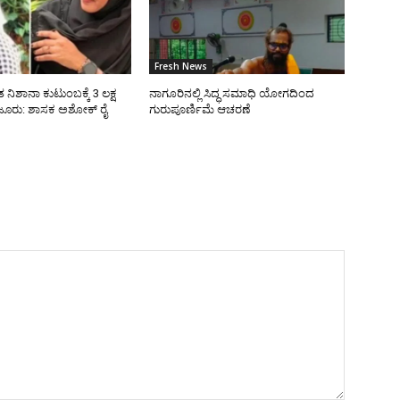
Fresh News
 ನಿಶಾನಾ ಕುಟುಂಬಕ್ಕೆ 3 ಲಕ್ಷ
ನಾಗೂರಿನಲ್ಲಿ ಸಿದ್ಧ ಸಮಾಧಿ ಯೋಗದಿಂದ
ೂರು: ಶಾಸಕ ಅಶೋಕ್ ರೈ
ಗುರುಪೂರ್ಣಿಮೆ ಆಚರಣೆ