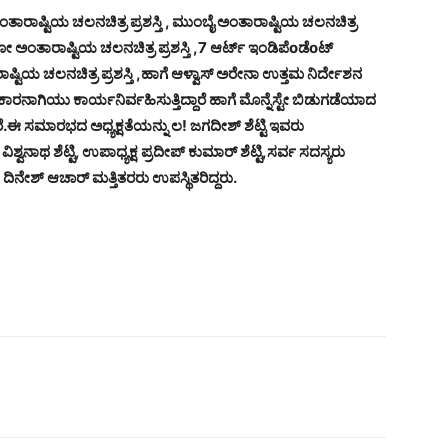
 ಅಂತಾರಾಷ್ಟಿಯ ಚಲನಚಿತ್ರ ಪ್ರಶಸ್ತಿ , ಮುಂಬೈ ಅಂತಾರಾಷ್ಟಿಯ ಚಲನಚಿತ್ರ
ಕೋ ಅಂತಾರಾಷ್ಟಿಯ ಚಲನಚಿತ್ರ ಪ್ರಶಸ್ತಿ ,7 ಆರ್ಟ್ ಇಂಡಿಪೆoಡೆoಟ್
್ಟಿಯ ಚಲನಚಿತ್ರ ಪ್ರಶಸ್ತಿ ,ಹಾಗೆ ಆಳ್ವಾಸ್ ಅರೇನಾ ಉತ್ತಮ ನಿರ್ದೇಶನ
ಾಕಾರನಾಗಿಯು ಕಾರ್ಯನಿರ್ವಹಿಸುತ್ತಿದ್ದಾರೆ ಹಾಗೆ ಮೊನ್ನೆಸ್ಟೇ ಬಿಡುಗಡೆಯಾದ
್ದಾರೆ.ಈ ಸಮಾರಭದ ಅಧ್ಯಕ್ಷತೆಯನ್ನು ಲ! ಜಗದೀಶ್ ಶೆಟ್ಟಿ ಇವರು
ವನಾಥ ಶೆಟ್ಟಿ, ಉಪಾಧ್ಯಕ್ಷ ಪ್ರದೀಪ್ ಕುಮಾರ್ ಶೆಟ್ಟಿ,ಸರ್ವ ಸದಸ್ಯರು
, ದಿನೇಶ್ ಆಚಾರ್ ಮತ್ತಿತರರು ಉಪಸ್ಥಿತರಿದ್ದರು.